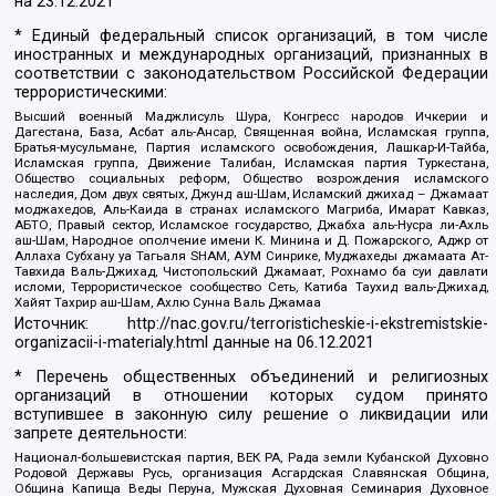
на
23.12.2021
* Единый федеральный список организаций, в том числе
иностранных и международных организаций, признанных в
соответствии с законодательством Российской Федерации
террористическими:
Высший военный Маджлисуль Шура, Конгресс народов Ичкерии и
Дагестана, База, Асбат аль-Ансар, Священная война, Исламская группа,
Братья-мусульмане, Партия исламского освобождения, Лашкар-И-Тайба,
Исламская группа, Движение Талибан, Исламская партия Туркестана,
Общество социальных реформ, Общество возрождения исламского
наследия, Дом двух святых, Джунд аш-Шам, Исламский джихад – Джамаат
моджахедов, Аль-Каида в странах исламского Магриба, Имарат Кавказ,
АБТО, Правый сектор, Исламское государство, Джабха аль-Нусра ли-Ахль
аш-Шам, Народное ополчение имени К. Минина и Д. Пожарского, Аджр от
Аллаха Субхану уа Тагьаля SHAM, АУМ Синрике, Муджахеды джамаата Ат-
Тавхида Валь-Джихад, Чистопольский Джамаат, Рохнамо ба суи давлати
исломи, Террористическое сообщество Сеть, Катиба Таухид валь-Джихад,
Хайят Тахрир аш-Шам, Ахлю Сунна Валь Джамаа
Источник:
http://nac.gov.ru/terroristicheskie-i-ekstremistskie-
organizacii-i-materialy.html
данные на
06.12.2021
* Перечень общественных объединений и религиозных
организаций в отношении которых судом принято
вступившее в законную силу решение о ликвидации или
запрете деятельности:
Национал-большевистская партия, ВЕК РА, Рада земли Кубанской Духовно
Родовой Державы Русь, организация Асгардская Славянская Община,
Община Капища Веды Перуна, Мужская Духовная Семинария Духовное