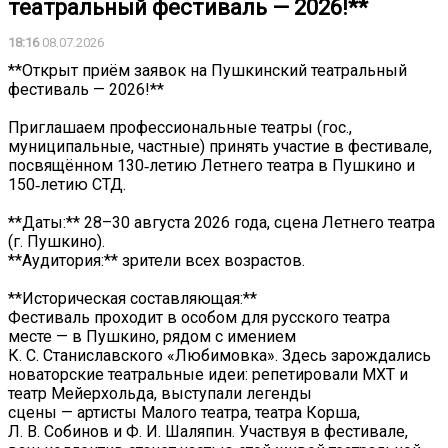
театральный фестиваль — 2026!**
18:16
08.07.2026
**Открыт приём заявок на Пушкинский театральный
фестиваль — 2026!**
Приглашаем профессиональные театры (гос.,
муниципальные, частные) принять участие в фестивале,
посвящённом 130‑летию Летнего театра в Пушкино и
150‑летию СТД.
**Даты:** 28–30 августа 2026 года, сцена Летнего театра
(г. Пушкино).
**Аудитория:** зрители всех возрастов.
**Историческая составляющая:**
Фестиваль проходит в особом для русского театра
месте — в Пушкино, рядом с имением
К. С. Станиславского «Любимовка». Здесь зарождались
новаторские театральные идеи: репетировали МХТ и
театр Мейерхольда, выступали легенды
сцены — артисты Малого театра, театра Корша,
Л. В. Собинов и Ф. И. Шаляпин. Участвуя в фестивале,