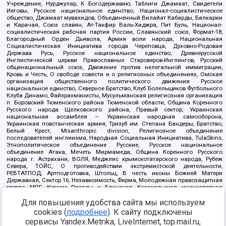
Учреждение, Нурджулар, К Богодержавию, Таблиги Джамаат, Свидетели
Иеговы, Русское национальное единство, Национал-социалистическое
общество, Джамаат мувахидов, Объединенный Вилайат Кабарды, Балкарии
и Карачая, Союз славян, Ат-Такфир Валь-Хиджра, Пит Буль, Национал-
социалистическая рабочая партия России, Славянский союз, Формат-18,
Благородный Орден Дьявола, Армия воли народа, Национальная
Социалистическая Инициатива города Череповца, Духовно-Родовая
Держава Русь, Русское национальное единство, Древнерусской
Инглистической церкви Православных Староверов-Инглингов, Русский
общенациональный союз, Движение против нелегальной иммиграции,
Кровь и Честь, О свободе совести и о религиозных объединениях, Омская
организация общественного политического движения Русское
национальное единство, Северное Братство, Клуб Болельщиков Футбольного
Клуба Динамо, Файзрахманисты, Мусульманская религиозная организация
п. Боровский Тюменского района Тюменской области, Община Коренного
Русского народа Щелковского района, Правый сектор, Украинская
национальная ассамблея – Украинская народная самооборона,
Украинская повстанческая армия, Тризуб им. Степана Бандеры, Братство,
Белый Крест, Misanthropic division, Религиозное объединение
последователей инглиизма, Народная Социальная Инициатива, TulaSkins,
Этнополитическое объединение Русские, Русское национальное
объединение Атака, Мечеть Мирмамеда, Община Коренного Русского
народа г. Астрахани, ВОЛЯ, Меджлис крымскотатарского народа, Рубеж
Севера, ТОЙС, О противодействии экстремистской деятельности,
РЕВТАТПОД, Артподготовка, Штольц, В честь иконы Божией Матери
Державная, Сектор 16, Независимость, Фирма, Молодежная правозащитная
группа МПГ, Курсом Правды и Единения, Каракольская инициативная
группа, Автоград Крю, Союз Славянских Сил Руси, Алля-Аят,
Для повышения удобства сайта мы используем
Благотворительный пансионат Ак Умут, Русская республика Русь,
Арестантское уголовное единство, Башкорт, Нация и свобода, W.H.С., Фалунь
cookies (
подробнее
). К сайту подключены
Дафа, Иртыш Ultras, Русский Патриотический клуб-Новокузнецк/РПК,
сервисы Yandex.Metrika, LiveInternet, top.mail.ru,
Сибирский державный союз, Фонд борьбы с коррупцией, Фонд защиты прав