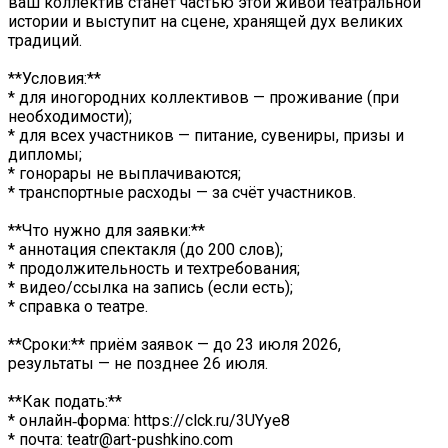
ваш коллектив станет частью этой живой театральной
истории и выступит на сцене, хранящей дух великих
традиций.
**Условия:**
* для иногородних коллективов — проживание (при
необходимости);
* для всех участников — питание, сувениры, призы и
дипломы;
* гонорары не выплачиваются;
* транспортные расходы — за счёт участников.
**Что нужно для заявки:**
* аннотация спектакля (до 200 слов);
* продолжительность и техтребования;
* видео/ссылка на запись (если есть);
* справка о театре.
**Сроки:** приём заявок — до 23 июля 2026,
результаты — не позднее 26 июля.
**Как подать:**
* онлайн‑форма: https://clck.ru/3UYye8
* почта: teatr@art-pushkino.com