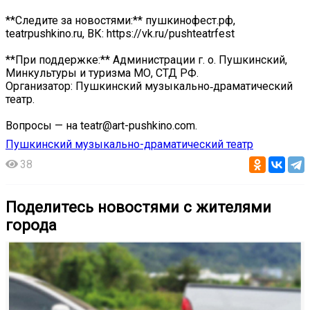
**Следите за новостями:** пушкинофест.рф,
teatrpushkino.ru, ВК: https://vk.ru/pushteatrfest
**При поддержке:** Администрации г. о. Пушкинский,
Минкультуры и туризма МО, СТД РФ.
Организатор: Пушкинский музыкально‑драматический
театр.
Вопросы — на teatr@art-pushkino.com.
Пушкинский музыкально-драматический театр
38
Поделитесь новостями с жителями
города