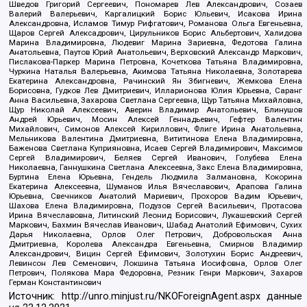
Шведов Григорий Сергеевич, Пономарев Лев Александрович, Созаев
Валерий Валерьевич, Каргалицкий Борис Юльевич, Исакова Ирина
Александровна, Исламов Тимур Рифгатович, Романова Ольга Евгеньевна,
Щаров Сергей Алексадрович, Цирульников Борис Альбертович, Халидова
Марина Владимировна, Людевиг Марина Зариевна, Федотова Галина
Анатольевна, Паутов Юрий Анатольевич, Верховский Александр Маркович,
Пислакова-Паркер Марина Петровна, Кочеткова Татьяна Владимировна,
Чуркина Наталья Валерьевна, Акимова Татьяна Николаевна, Золотарева
Екатерина Александровна, Рачинский Ян Збигневич, Жемкова Елена
Борисовна, Гудков Лев Дмитриевич, Илларионова Юлия Юрьевна, Саранг
Анна Васильевна, Захарова Светлана Сергеевна, Щур Татьяна Михайловна,
Щур Николай Алексеевич, Аверин Владимир Анатольевич, Блинушов
Андрей Юрьевич, Мосин Алексей Геннадьевич, Гефтер Валентин
Михайлович, Симонов Алексей Кириллович, Флиге Ирина Анатольевна,
Мельникова Валентина Дмитриевна, Вититинова Елена Владимировна,
Баженова Светлана Куприяновна, Исаев Сергей Владимирович, Максимов
Сергей Владимирович, Беляев Сергей Иванович, Голубева Елена
Николаевна, Ганнушкина Светлана Алексеевна, Закс Елена Владимировна,
Буртина Елена Юрьевна, Гендель Людмила Залмановна, Кокорина
Екатерина Алексеевна, Шуманов Илья Вячеславович, Арапова Галина
Юрьевна, Свечников Анатолий Мариевич, Прохоров Вадим Юрьевич,
Шахова Елена Владимировна, Подузов Сергей Васильевич, Протасова
Ирина Вячеславовна, Литинский Леонид Борисович, Лукашевский Сергей
Маркович, Бахмин Вячеслав Иванович, Шабад Анатолий Ефимович, Сухих
Дарья Николаевна, Орлов Олег Петрович, Добровольская Анна
Дмитриевна, Королева Александра Евгеньевна, Смирнов Владимир
Александрович, Вицин Сергей Ефимович, Золотухин Борис Андреевич,
Левинсон Лев Семенович, Локшина Татьяна Иосифовна, Орлов Олег
Петрович, Полякова Мара Федоровна, Резник Генри Маркович, Захаров
Герман Константинович
Источник:
http://unro.minjust.ru/NKOForeignAgent.aspx
данные