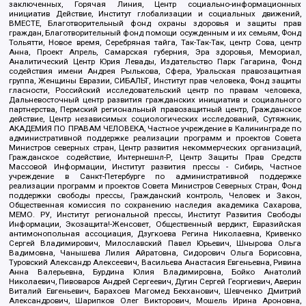
заключенных, Горячая Линия, Центр социально-информационных
инициатив Действие, Институт глобализации и социальных движений,
ВМЕСТЕ, Благотворительный фонд охраны здоровья и защиты прав
граждан, Благотворительный фонд помощи осужденным и их семьям, Фонд
Тольятти, Новое время, Серебряная тайга, Так-Так-Так, центр Сова, центр
Анна, Проект Апрель, Самарская губерния, Эра здоровья, Мемориал,
Аналитический Центр Юрия Левады, Издательство Парк Гагарина, Фонд
содействия имени Андрея Рылькова, Сфера, Уральская правозащитная
группа, Женщины Евразии, СИБАЛЬТ, Институт прав человека, Фонд защиты
гласности, Российский исследовательский центр по правам человека,
Дальневосточный центр развития гражданских инициатив и социального
партнерства, Пермский региональный правозащитный центр, Гражданское
действие, Центр независимых социологических исследований, Сутяжник,
АКАДЕМИЯ ПО ПРАВАМ ЧЕЛОВЕКА, Частное учреждение в Калининграде по
административной поддержке реализации программ и проектов Совета
Министров северных стран, Центр развития некоммерческих организаций,
Гражданское содействие, Интернешнл-Р, Центр Защиты Прав Средств
Массовой Информации, Институт развития прессы - Сибирь, Частное
учреждение в Санкт-Петербурге по административной поддержке
реализации программ и проектов Совета Министров Северных Стран, Фонд
поддержки свободы прессы, Гражданский контроль, Человек и Закон,
Общественная комиссия по сохранению наследия академика Сахарова,
МЕМО. РУ, Институт региональной прессы, Институт Развития Свободы
Информации, Экозащита!-Женсовет, Общественный вердикт, Евразийская
антимонопольная ассоциация, Дзугкоева Регина Николаевна, Кривенко
Сергей Владимирович, Милославский Павел Юрьевич, Шнырова Ольга
Вадимовна, Чанышева Лилия Айратовна, Сидорович Ольга Борисовна,
Туровский Александр Алексеевич, Васильева Анастасия Евгеньевна, Ривина
Анна Валерьевна, Бурдина Юлия Владимировна, Бойко Анатолий
Николаевич, Пивоваров Андрей Сергеевич, Дугин Сергей Георгиевич, Аверин
Виталий Евгеньевич, Барахоев Магомед Бекханович, Шевченко Дмитрий
Александрович, Шарипков Олег Викторович, Мошель Ирина Ароновна,