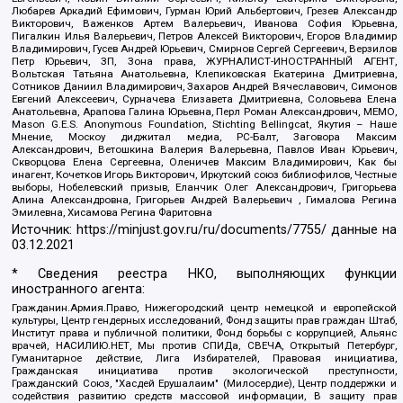
Любарев Аркадий Ефимович, Гурман Юрий Альбертович, Грезев Александр
Викторович, Важенков Артем Валерьевич, Иванова София Юрьевна,
Пигалкин Илья Валерьевич, Петров Алексей Викторович, Егоров Владимир
Владимирович, Гусев Андрей Юрьевич, Смирнов Сергей Сергеевич, Верзилов
Петр Юрьевич, ЗП, Зона права, ЖУРНАЛИСТ-ИНОСТРАННЫЙ АГЕНТ,
Вольтская Татьяна Анатольевна, Клепиковская Екатерина Дмитриевна,
Сотников Даниил Владимирович, Захаров Андрей Вячеславович, Симонов
Евгений Алексеевич, Сурначева Елизавета Дмитриевна, Соловьева Елена
Анатольевна, Арапова Галина Юрьевна, Перл Роман Александрович, МЕМО,
Mason G.E.S. Anonymous Foundation, Stichting Bellingcat, Якутия – Наше
Мнение, Москоу диджитал медиа, РС-Балт, Заговора Максим
Александрович, Ветошкина Валерия Валерьевна, Павлов Иван Юрьевич,
Скворцова Елена Сергеевна, Оленичев Максим Владимирович, Как бы
инагент, Кочетков Игорь Викторович, Иркутский союз библиофилов, Честные
выборы, Нобелевский призыв, Еланчик Олег Александрович, Григорьева
Алина Александровна, Григорьев Андрей Валерьевич , Гималова Регина
Эмилевна, Хисамова Регина Фаритовна
Источник:
https://minjust.gov.ru/ru/documents/7755/
данные на
03.12.2021
* Сведения реестра НКО, выполняющих функции
иностранного агента:
Гражданин.Армия.Право, Нижегородский центр немецкой и европейской
культуры, Центр гендерных исследований, Фонд защиты прав граждан Штаб,
Институт права и публичной политики, Фонд борьбы с коррупцией, Альянс
врачей, НАСИЛИЮ.НЕТ, Мы против СПИДа, СВЕЧА, Открытый Петербург,
Гуманитарное действие, Лига Избирателей, Правовая инициатива,
Гражданская инициатива против экологической преступности,
Гражданский Союз, "Хасдей Ерушалаим" (Милосердие), Центр поддержки и
содействия развитию средств массовой информации, В защиту прав