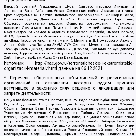
Высший военный Маджлисуль Шура, Конгресс народов Ичкерии и
Дагестана, База, Асбат аль-Ансар, Священная война, Исламская группа,
Братья-мусульмане, Партия исламского освобождения, Лашкар-И-Тайба,
Исламская группа, Движение Талибан, Исламская партия Туркестана,
Общество социальных реформ, Общество возрождения исламского
наследия, Дом двух святых, Джунд аш-Шам, Исламский джихад – Джамаат
моджахедов, Аль-Каида в странах исламского Магриба, Имарат Кавказ,
АБТО, Правый сектор, Исламское государство, Джабха аль-Нусра ли-Ахль
аш-Шам, Народное ополчение имени К. Минина и Д. Пожарского, Аджр от
Аллаха Субхану уа Тагьаля SHAM, АУМ Синрике, Муджахеды джамаата Ат-
Тавхида Валь-Джихад, Чистопольский Джамаат, Рохнамо ба суи давлати
исломи, Террористическое сообщество Сеть, Катиба Таухид валь-Джихад,
Хайят Тахрир аш-Шам, Ахлю Сунна Валь Джамаа
Источник:
http://nac.gov.ru/terroristicheskie-i-ekstremistskie-
organizacii-i-materialy.html
данные на
06.12.2021
* Перечень общественных объединений и религиозных
организаций в отношении которых судом принято
вступившее в законную силу решение о ликвидации или
запрете деятельности:
Национал-большевистская партия, ВЕК РА, Рада земли Кубанской Духовно
Родовой Державы Русь, организация Асгардская Славянская Община,
Община Капища Веды Перуна, Мужская Духовная Семинария Духовное
Учреждение, Нурджулар, К Богодержавию, Таблиги Джамаат, Свидетели
Иеговы, Русское национальное единство, Национал-социалистическое
общество, Джамаат мувахидов, Объединенный Вилайат Кабарды, Балкарии
и Карачая, Союз славян, Ат-Такфир Валь-Хиджра, Пит Буль, Национал-
социалистическая рабочая партия России, Славянский союз, Формат-18,
Благородный Орден Дьявола, Армия воли народа, Национальная