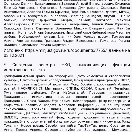
Сотников Даниил Владимирович, Захаров Андрей Вячеславович, Симонов
Евгений Алексеевич, Сурначева Елизавета Дмитриевна, Соловьева Елена
Анатольевна, Арапова Галина Юрьевна, Перл Роман Александрович, МЕМО,
Mason G.E.S. Anonymous Foundation, Stichting Bellingcat, Якутия – Наше
Мнение, Москоу диджитал медиа, РС-Балт, Заговора Максим
Александрович, Ветошкина Валерия Валерьевна, Павлов Иван Юрьевич,
Скворцова Елена Сергеевна, Оленичев Максим Владимирович, Как бы
инагент, Кочетков Игорь Викторович, Иркутский союз библиофилов, Честные
выборы, Нобелевский призыв, Еланчик Олег Александрович, Григорьева
Алина Александровна, Григорьев Андрей Валерьевич , Гималова Регина
Эмилевна, Хисамова Регина Фаритовна
Источник:
https://minjust.gov.ru/ru/documents/7755/
данные на
03.12.2021
* Сведения реестра НКО, выполняющих функции
иностранного агента:
Гражданин.Армия.Право, Нижегородский центр немецкой и европейской
культуры, Центр гендерных исследований, Фонд защиты прав граждан Штаб,
Институт права и публичной политики, Фонд борьбы с коррупцией, Альянс
врачей, НАСИЛИЮ.НЕТ, Мы против СПИДа, СВЕЧА, Открытый Петербург,
Гуманитарное действие, Лига Избирателей, Правовая инициатива,
Гражданская инициатива против экологической преступности,
Гражданский Союз, "Хасдей Ерушалаим" (Милосердие), Центр поддержки и
содействия развитию средств массовой информации, В защиту прав
заключенных, Горячая Линия, Центр социально-информационных
инициатив Действие, Институт глобализации и социальных движений,
ВМЕСТЕ, Благотворительный фонд охраны здоровья и защиты прав
граждан, Благотворительный фонд помощи осужденным и их семьям, Фонд
Тольятти, Новое время, Серебряная тайга, Так-Так-Так, центр Сова, центр
Анна, Проект Апрель, Самарская губерния, Эра здоровья, Мемориал,