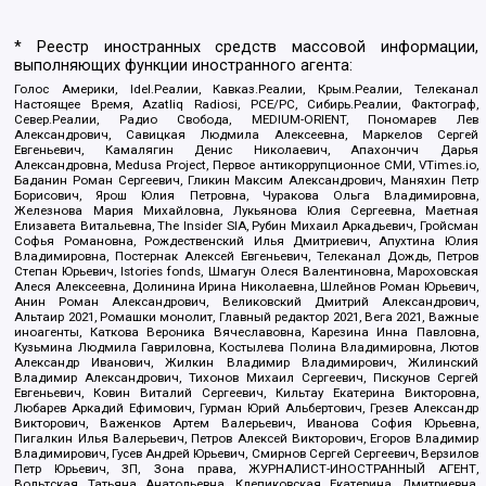
* Реестр иностранных средств массовой информации,
выполняющих функции иностранного агента:
Голос Америки, Idel.Реалии, Кавказ.Реалии, Крым.Реалии, Телеканал
Настоящее Время, Azatliq Radiosi, PCE/PC, Сибирь.Реалии, Фактограф,
Север.Реалии, Радио Свобода, MEDIUM-ORIENT, Пономарев Лев
Александрович, Савицкая Людмила Алексеевна, Маркелов Сергей
Евгеньевич, Камалягин Денис Николаевич, Апахончич Дарья
Александровна, Medusa Project, Первое антикоррупционное СМИ, VTimes.io,
Баданин Роман Сергеевич, Гликин Максим Александрович, Маняхин Петр
Борисович, Ярош Юлия Петровна, Чуракова Ольга Владимировна,
Железнова Мария Михайловна, Лукьянова Юлия Сергеевна, Маетная
Елизавета Витальевна, The Insider SIA, Рубин Михаил Аркадьевич, Гройсман
Софья Романовна, Рождественский Илья Дмитриевич, Апухтина Юлия
Владимировна, Постернак Алексей Евгеньевич, Телеканал Дождь, Петров
Степан Юрьевич, Istories fonds, Шмагун Олеся Валентиновна, Мароховская
Алеся Алексеевна, Долинина Ирина Николаевна, Шлейнов Роман Юрьевич,
Анин Роман Александрович, Великовский Дмитрий Александрович,
Альтаир 2021, Ромашки монолит, Главный редактор 2021, Вега 2021, Важные
иноагенты, Каткова Вероника Вячеславовна, Карезина Инна Павловна,
Кузьмина Людмила Гавриловна, Костылева Полина Владимировна, Лютов
Александр Иванович, Жилкин Владимир Владимирович, Жилинский
Владимир Александрович, Тихонов Михаил Сергеевич, Пискунов Сергей
Евгеньевич, Ковин Виталий Сергеевич, Кильтау Екатерина Викторовна,
Любарев Аркадий Ефимович, Гурман Юрий Альбертович, Грезев Александр
Викторович, Важенков Артем Валерьевич, Иванова София Юрьевна,
Пигалкин Илья Валерьевич, Петров Алексей Викторович, Егоров Владимир
Владимирович, Гусев Андрей Юрьевич, Смирнов Сергей Сергеевич, Верзилов
Петр Юрьевич, ЗП, Зона права, ЖУРНАЛИСТ-ИНОСТРАННЫЙ АГЕНТ,
Вольтская Татьяна Анатольевна, Клепиковская Екатерина Дмитриевна,