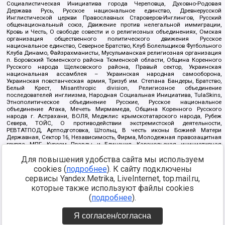
Социалистическая Инициатива города Череповца, Духовно-Родовая
Держава Русь, Русское национальное единство, Древнерусской
Инглистической церкви Православных Староверов-Инглингов, Русский
общенациональный союз, Движение против нелегальной иммиграции,
Кровь и Честь, О свободе совести и о религиозных объединениях, Омская
организация общественного политического движения Русское
национальное единство, Северное Братство, Клуб Болельщиков Футбольного
Клуба Динамо, Файзрахманисты, Мусульманская религиозная организация
п. Боровский Тюменского района Тюменской области, Община Коренного
Русского народа Щелковского района, Правый сектор, Украинская
национальная ассамблея – Украинская народная самооборона,
Украинская повстанческая армия, Тризуб им. Степана Бандеры, Братство,
Белый Крест, Misanthropic division, Религиозное объединение
последователей инглиизма, Народная Социальная Инициатива, TulaSkins,
Этнополитическое объединение Русские, Русское национальное
объединение Атака, Мечеть Мирмамеда, Община Коренного Русского
народа г. Астрахани, ВОЛЯ, Меджлис крымскотатарского народа, Рубеж
Севера, ТОЙС, О противодействии экстремистской деятельности,
РЕВТАТПОД, Артподготовка, Штольц, В честь иконы Божией Матери
Державная, Сектор 16, Независимость, Фирма, Молодежная правозащитная
группа МПГ, Курсом Правды и Единения, Каракольская инициативная
группа, Автоград Крю, Союз Славянских Сил Руси, Алля-Аят,
Для повышения удобства сайта мы используем
Благотворительный пансионат Ак Умут, Русская республика Русь,
Арестантское уголовное единство, Башкорт, Нация и свобода, W.H.С., Фалунь
cookies (
подробнее
). К сайту подключены
Дафа, Иртыш Ultras, Русский Патриотический клуб-Новокузнецк/РПК,
сервисы Yandex.Metrika, LiveInternet, top.mail.ru,
Сибирский державный союз, Фонд борьбы с коррупцией, Фонд защиты прав
граждан, Штабы Навального, Совет граждан СССР Прикубанского округа г.
которые также используют файлы cookies
Краснодара
(
подробнее
).
Источник:
https://minjust.gov.ru/ru/documents/7822/
данные на
08.12.2021
Я согласен/согласна