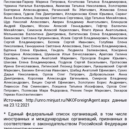
Пислакова-Паркер Марина Петровна, Кочеткова Татьяна Владимировна,
Чуркина Наталья Валерьевна, Акимова Татьяна Николаевна, Золотарева
Екатерина Александровна, Рачинский Ян Збигневич, Жемкова Елена
Борисовна, Гудков Лев Дмитриевич, Илларионова Юлия Юрьевна, Саранг
Анна Васильевна, Захарова Светлана Сергеевна, Щур Татьяна Михайловна,
Щур Николай Алексеевич, Аверин Владимир Анатольевич, Блинушов
Андрей Юрьевич, Мосин Алексей Геннадьевич, Гефтер Валентин
Михайлович, Симонов Алексей Кириллович, Флиге Ирина Анатольевна,
Мельникова Валентина Дмитриевна, Вититинова Елена Владимировна,
Баженова Светлана Куприяновна, Исаев Сергей Владимирович, Максимов
Сергей Владимирович, Беляев Сергей Иванович, Голубева Елена
Николаевна, Ганнушкина Светлана Алексеевна, Закс Елена Владимировна,
Буртина Елена Юрьевна, Гендель Людмила Залмановна, Кокорина
Екатерина Алексеевна, Шуманов Илья Вячеславович, Арапова Галина
Юрьевна, Свечников Анатолий Мариевич, Прохоров Вадим Юрьевич,
Шахова Елена Владимировна, Подузов Сергей Васильевич, Протасова
Ирина Вячеславовна, Литинский Леонид Борисович, Лукашевский Сергей
Маркович, Бахмин Вячеслав Иванович, Шабад Анатолий Ефимович, Сухих
Дарья Николаевна, Орлов Олег Петрович, Добровольская Анна
Дмитриевна, Королева Александра Евгеньевна, Смирнов Владимир
Александрович, Вицин Сергей Ефимович, Золотухин Борис Андреевич,
Левинсон Лев Семенович, Локшина Татьяна Иосифовна, Орлов Олег
Петрович, Полякова Мара Федоровна, Резник Генри Маркович, Захаров
Герман Константинович
Источник:
http://unro.minjust.ru/NKOForeignAgent.aspx
данные
на
23.12.2021
* Единый федеральный список организаций, в том числе
иностранных и международных организаций, признанных в
соответствии с законодательством Российской Федерации
террористическими: