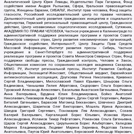
Аналитический Центр Юрия Левады, Издательство Парк Гагарина, Фонд
содействия имени Андрея Рылькова, Сфера, Уральская правозащитная
группа, Женщины Евразии, СИБАЛЬТ, Институт прав человека, Фонд защиты
гласности, Российский исследовательский центр по правам человека,
Дальневосточный центр развития гражданских инициатив и социального
партнерства, Пермский региональный правозащитный центр, Гражданское
действие, Центр независимых социологических исследований, Сутяжник,
АКАДЕМИЯ ПО ПРАВАМ ЧЕЛОВЕКА, Частное учреждение в Калининграде по
административной поддержке реализации программ и проектов Совета
Министров северных стран, Центр развития некоммерческих организаций,
Гражданское содействие, Интернешнл-Р, Центр Защиты Прав Средств
Массовой Информации, Институт развития прессы - Сибирь, Частное
учреждение в Санкт-Петербурге по административной поддержке
реализации программ и проектов Совета Министров Северных Стран, Фонд
поддержки свободы прессы, Гражданский контроль, Человек и Закон,
Общественная комиссия по сохранению наследия академика Сахарова,
МЕМО. РУ, Институт региональной прессы, Институт Развития Свободы
Информации, Экозащита!-Женсовет, Общественный вердикт, Евразийская
антимонопольная ассоциация, Дзугкоева Регина Николаевна, Кривенко
Сергей Владимирович, Милославский Павел Юрьевич, Шнырова Ольга
Вадимовна, Чанышева Лилия Айратовна, Сидорович Ольга Борисовна,
Туровский Александр Алексеевич, Васильева Анастасия Евгеньевна, Ривина
Анна Валерьевна, Бурдина Юлия Владимировна, Бойко Анатолий
Николаевич, Пивоваров Андрей Сергеевич, Дугин Сергей Георгиевич, Аверин
Виталий Евгеньевич, Барахоев Магомед Бекханович, Шевченко Дмитрий
Александрович, Шарипков Олег Викторович, Мошель Ирина Ароновна,
Шведов Григорий Сергеевич, Пономарев Лев Александрович, Созаев
Валерий Валерьевич, Каргалицкий Борис Юльевич, Исакова Ирина
Александровна, Исламов Тимур Рифгатович, Романова Ольга Евгеньевна,
Щаров Сергей Алексадрович, Цирульников Борис Альбертович, Халидова
Марина Владимировна, Людевиг Марина Зариевна, Федотова Галина
Анатольевна, Паутов Юрий Анатольевич, Верховский Александр Маркович,