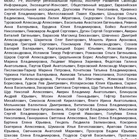
МЕМО. РУ, Институт региональной прессы, Институт Развития Свободы
Информации, Экозащита!-Женсовет, Общественный вердикт, Евразийская
антимонопольная ассоциация, Дзугкоева Регина Николаевна, Кривенко
Сергей Владимирович, Милославский Павел Юрьевич, Шнырова Ольга
Вадимовна, Чанышева Лилия Айратовна, Сидорович Ольга Борисовна,
Туровский Александр Алексеевич, Васильева Анастасия Евгеньевна, Ривина
Анна Валерьевна, Бурдина Юлия Владимировна, Бойко Анатолий
Николаевич, Пивоваров Андрей Сергеевич, Дугин Сергей Георгиевич, Аверин
Виталий Евгеньевич, Барахоев Магомед Бекханович, Шевченко Дмитрий
Александрович, Шарипков Олег Викторович, Мошель Ирина Ароновна,
Шведов Григорий Сергеевич, Пономарев Лев Александрович, Созаев
Валерий Валерьевич, Каргалицкий Борис Юльевич, Исакова Ирина
Александровна, Исламов Тимур Рифгатович, Романова Ольга Евгеньевна,
Щаров Сергей Алексадрович, Цирульников Борис Альбертович, Халидова
Марина Владимировна, Людевиг Марина Зариевна, Федотова Галина
Анатольевна, Паутов Юрий Анатольевич, Верховский Александр Маркович,
Пислакова-Паркер Марина Петровна, Кочеткова Татьяна Владимировна,
Чуркина Наталья Валерьевна, Акимова Татьяна Николаевна, Золотарева
Екатерина Александровна, Рачинский Ян Збигневич, Жемкова Елена
Борисовна, Гудков Лев Дмитриевич, Илларионова Юлия Юрьевна, Саранг
Анна Васильевна, Захарова Светлана Сергеевна, Щур Татьяна Михайловна,
Щур Николай Алексеевич, Аверин Владимир Анатольевич, Блинушов
Андрей Юрьевич, Мосин Алексей Геннадьевич, Гефтер Валентин
Михайлович, Симонов Алексей Кириллович, Флиге Ирина Анатольевна,
Мельникова Валентина Дмитриевна, Вититинова Елена Владимировна,
Баженова Светлана Куприяновна, Исаев Сергей Владимирович, Максимов
Сергей Владимирович, Беляев Сергей Иванович, Голубева Елена
Николаевна, Ганнушкина Светлана Алексеевна, Закс Елена Владимировна,
Буртина Елена Юрьевна, Гендель Людмила Залмановна, Кокорина
Екатерина Алексеевна, Шуманов Илья Вячеславович, Арапова Галина
Юрьевна, Свечников Анатолий Мариевич, Прохоров Вадим Юрьевич,
Шахова Елена Владимировна, Подузов Сергей Васильевич, Протасова