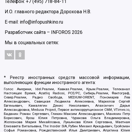
Телефон: +7 (495) 718-84-11
И.О. главного редактора Дорохова Н.В.
E-mail: info@infopushkino.ru
Разработчик сайта –
INFOROS
2026
Мы в социальных сетях:
* Реестр иностранных средств массовой информации,
выполняющих функции иностранного агента:
Голос Америки, Idel.Реалии, Кавказ.Реалии, Крым.Реалии, Телеканал
Настоящее Время, Azatliq Radiosi, PCE/PC, Сибирь.Реалии, Фактограф,
Север.Реалии, Радио Свобода, MEDIUM-ORIENT, Пономарев Лев
Александрович, Савицкая Людмила Алексеевна, Маркелов Сергей
Евгеньевич, Камалягин Денис Николаевич, Апахончич Дарья
Александровна, Medusa Project, Первое антикоррупционное СМИ, VTimes.io,
Баданин Роман Сергеевич, Гликин Максим Александрович, Маняхин Петр
Борисович, Ярош Юлия Петровна, Чуракова Ольга Владимировна,
Железнова Мария Михайловна, Лукьянова Юлия Сергеевна, Маетная
Елизавета Витальевна, The Insider SIA, Рубин Михаил Аркадьевич, Гройсман
Софья Романовна, Рождественский Илья Дмитриевич, Апухтина Юлия