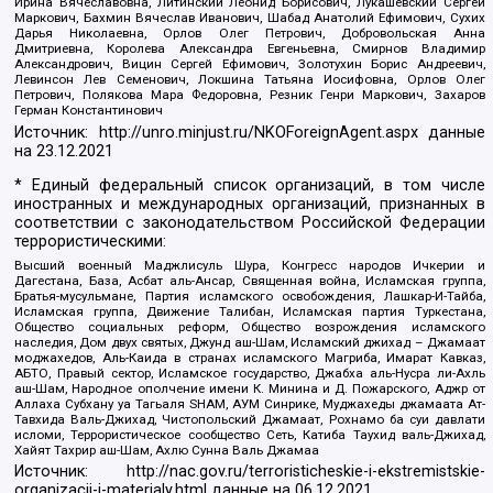
Ирина Вячеславовна, Литинский Леонид Борисович, Лукашевский Сергей
Маркович, Бахмин Вячеслав Иванович, Шабад Анатолий Ефимович, Сухих
Дарья Николаевна, Орлов Олег Петрович, Добровольская Анна
Дмитриевна, Королева Александра Евгеньевна, Смирнов Владимир
Александрович, Вицин Сергей Ефимович, Золотухин Борис Андреевич,
Левинсон Лев Семенович, Локшина Татьяна Иосифовна, Орлов Олег
Петрович, Полякова Мара Федоровна, Резник Генри Маркович, Захаров
Герман Константинович
Источник:
http://unro.minjust.ru/NKOForeignAgent.aspx
данные
на
23.12.2021
* Единый федеральный список организаций, в том числе
иностранных и международных организаций, признанных в
соответствии с законодательством Российской Федерации
террористическими:
Высший военный Маджлисуль Шура, Конгресс народов Ичкерии и
Дагестана, База, Асбат аль-Ансар, Священная война, Исламская группа,
Братья-мусульмане, Партия исламского освобождения, Лашкар-И-Тайба,
Исламская группа, Движение Талибан, Исламская партия Туркестана,
Общество социальных реформ, Общество возрождения исламского
наследия, Дом двух святых, Джунд аш-Шам, Исламский джихад – Джамаат
моджахедов, Аль-Каида в странах исламского Магриба, Имарат Кавказ,
АБТО, Правый сектор, Исламское государство, Джабха аль-Нусра ли-Ахль
аш-Шам, Народное ополчение имени К. Минина и Д. Пожарского, Аджр от
Аллаха Субхану уа Тагьаля SHAM, АУМ Синрике, Муджахеды джамаата Ат-
Тавхида Валь-Джихад, Чистопольский Джамаат, Рохнамо ба суи давлати
исломи, Террористическое сообщество Сеть, Катиба Таухид валь-Джихад,
Хайят Тахрир аш-Шам, Ахлю Сунна Валь Джамаа
Источник:
http://nac.gov.ru/terroristicheskie-i-ekstremistskie-
organizacii-i-materialy.html
данные на
06.12.2021