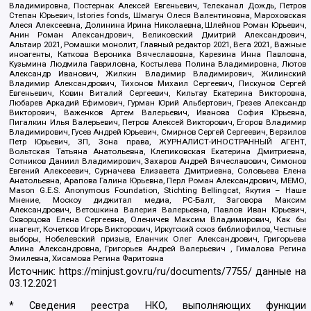
Владимировна, Постернак Алексей Евгеньевич, Телеканал Дождь, Петров
Степан Юрьевич, Istories fonds, Шмагун Олеся Валентиновна, Мароховская
Алеся Алексеевна, Долинина Ирина Николаевна, Шлейнов Роман Юрьевич,
Анин Роман Александрович, Великовский Дмитрий Александрович,
Альтаир 2021, Ромашки монолит, Главный редактор 2021, Вега 2021, Важные
иноагенты, Каткова Вероника Вячеславовна, Карезина Инна Павловна,
Кузьмина Людмила Гавриловна, Костылева Полина Владимировна, Лютов
Александр Иванович, Жилкин Владимир Владимирович, Жилинский
Владимир Александрович, Тихонов Михаил Сергеевич, Пискунов Сергей
Евгеньевич, Ковин Виталий Сергеевич, Кильтау Екатерина Викторовна,
Любарев Аркадий Ефимович, Гурман Юрий Альбертович, Грезев Александр
Викторович, Важенков Артем Валерьевич, Иванова София Юрьевна,
Пигалкин Илья Валерьевич, Петров Алексей Викторович, Егоров Владимир
Владимирович, Гусев Андрей Юрьевич, Смирнов Сергей Сергеевич, Верзилов
Петр Юрьевич, ЗП, Зона права, ЖУРНАЛИСТ-ИНОСТРАННЫЙ АГЕНТ,
Вольтская Татьяна Анатольевна, Клепиковская Екатерина Дмитриевна,
Сотников Даниил Владимирович, Захаров Андрей Вячеславович, Симонов
Евгений Алексеевич, Сурначева Елизавета Дмитриевна, Соловьева Елена
Анатольевна, Арапова Галина Юрьевна, Перл Роман Александрович, МЕМО,
Mason G.E.S. Anonymous Foundation, Stichting Bellingcat, Якутия – Наше
Мнение, Москоу диджитал медиа, РС-Балт, Заговора Максим
Александрович, Ветошкина Валерия Валерьевна, Павлов Иван Юрьевич,
Скворцова Елена Сергеевна, Оленичев Максим Владимирович, Как бы
инагент, Кочетков Игорь Викторович, Иркутский союз библиофилов, Честные
выборы, Нобелевский призыв, Еланчик Олег Александрович, Григорьева
Алина Александровна, Григорьев Андрей Валерьевич , Гималова Регина
Эмилевна, Хисамова Регина Фаритовна
Источник:
https://minjust.gov.ru/ru/documents/7755/
данные на
03.12.2021
* Сведения реестра НКО, выполняющих функции