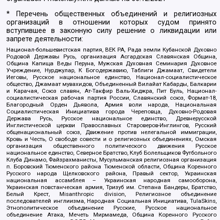
* Перечень общественных объединений и религиозных
организаций в отношении которых судом принято
вступившее в законную силу решение о ликвидации или
запрете деятельности:
Национал-большевистская партия, ВЕК РА, Рада земли Кубанской Духовно
Родовой Державы Русь, организация Асгардская Славянская Община,
Община Капища Веды Перуна, Мужская Духовная Семинария Духовное
Учреждение, Нурджулар, К Богодержавию, Таблиги Джамаат, Свидетели
Иеговы, Русское национальное единство, Национал-социалистическое
общество, Джамаат мувахидов, Объединенный Вилайат Кабарды, Балкарии
и Карачая, Союз славян, Ат-Такфир Валь-Хиджра, Пит Буль, Национал-
социалистическая рабочая партия России, Славянский союз, Формат-18,
Благородный Орден Дьявола, Армия воли народа, Национальная
Социалистическая Инициатива города Череповца, Духовно-Родовая
Держава Русь, Русское национальное единство, Древнерусской
Инглистической церкви Православных Староверов-Инглингов, Русский
общенациональный союз, Движение против нелегальной иммиграции,
Кровь и Честь, О свободе совести и о религиозных объединениях, Омская
организация общественного политического движения Русское
национальное единство, Северное Братство, Клуб Болельщиков Футбольного
Клуба Динамо, Файзрахманисты, Мусульманская религиозная организация
п. Боровский Тюменского района Тюменской области, Община Коренного
Русского народа Щелковского района, Правый сектор, Украинская
национальная ассамблея – Украинская народная самооборона,
Украинская повстанческая армия, Тризуб им. Степана Бандеры, Братство,
Белый Крест, Misanthropic division, Религиозное объединение
последователей инглиизма, Народная Социальная Инициатива, TulaSkins,
Этнополитическое объединение Русские, Русское национальное
объединение Атака, Мечеть Мирмамеда, Община Коренного Русского