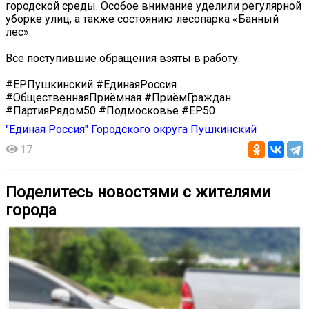
городской среды. Особое внимание уделили регулярной
уборке улиц, а также состоянию лесопарка «Банный
лес».
Все поступившие обращения взяты в работу.
#ЕРПушкинский #ЕдинаяРоссия
#ОбщественнаяПриёмная #ПриёмГраждан
#ПартияРядом50 #Подмосковье #ЕР50
"Единая Россия" Городского округа Пушкинский
17
Поделитесь новостями с жителями
города