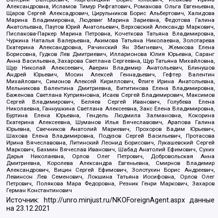
Александровна, Исламов Тимур Рифгатович, Романова Ольга Евгеньевна,
Щаров Сергей Алексадрович, Цирульников Борис Альбертович, Халидова
Марина Владимировна, Людевиг Марина Зариевна, Федотова Галина
Анатольевна, Паутов Юрий Анатольевич, Верховский Александр Маркович,
Пислакова-Паркер Марина Петровна, Кочеткова Татьяна Владимировна,
Чуркина Наталья Валерьевна, Акимова Татьяна Николаевна, Золотарева
Екатерина Александровна, Рачинский Ян Збигневич, Жемкова Елена
Борисовна, Гудков Лев Дмитриевич, Илларионова Юлия Юрьевна, Саранг
Анна Васильевна, Захарова Светлана Сергеевна, Щур Татьяна Михайловна,
Щур Николай Алексеевич, Аверин Владимир Анатольевич, Блинушов
Андрей Юрьевич, Мосин Алексей Геннадьевич, Гефтер Валентин
Михайлович, Симонов Алексей Кириллович, Флиге Ирина Анатольевна,
Мельникова Валентина Дмитриевна, Вититинова Елена Владимировна,
Баженова Светлана Куприяновна, Исаев Сергей Владимирович, Максимов
Сергей Владимирович, Беляев Сергей Иванович, Голубева Елена
Николаевна, Ганнушкина Светлана Алексеевна, Закс Елена Владимировна,
Буртина Елена Юрьевна, Гендель Людмила Залмановна, Кокорина
Екатерина Алексеевна, Шуманов Илья Вячеславович, Арапова Галина
Юрьевна, Свечников Анатолий Мариевич, Прохоров Вадим Юрьевич,
Шахова Елена Владимировна, Подузов Сергей Васильевич, Протасова
Ирина Вячеславовна, Литинский Леонид Борисович, Лукашевский Сергей
Маркович, Бахмин Вячеслав Иванович, Шабад Анатолий Ефимович, Сухих
Дарья Николаевна, Орлов Олег Петрович, Добровольская Анна
Дмитриевна, Королева Александра Евгеньевна, Смирнов Владимир
Александрович, Вицин Сергей Ефимович, Золотухин Борис Андреевич,
Левинсон Лев Семенович, Локшина Татьяна Иосифовна, Орлов Олег
Петрович, Полякова Мара Федоровна, Резник Генри Маркович, Захаров
Герман Константинович
Источник:
http://unro.minjust.ru/NKOForeignAgent.aspx
данные
на
23.12.2021