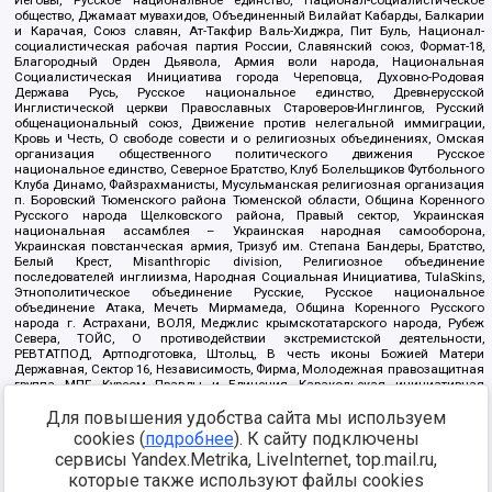
Иеговы, Русское национальное единство, Национал-социалистическое
общество, Джамаат мувахидов, Объединенный Вилайат Кабарды, Балкарии
и Карачая, Союз славян, Ат-Такфир Валь-Хиджра, Пит Буль, Национал-
социалистическая рабочая партия России, Славянский союз, Формат-18,
Благородный Орден Дьявола, Армия воли народа, Национальная
Социалистическая Инициатива города Череповца, Духовно-Родовая
Держава Русь, Русское национальное единство, Древнерусской
Инглистической церкви Православных Староверов-Инглингов, Русский
общенациональный союз, Движение против нелегальной иммиграции,
Кровь и Честь, О свободе совести и о религиозных объединениях, Омская
организация общественного политического движения Русское
национальное единство, Северное Братство, Клуб Болельщиков Футбольного
Клуба Динамо, Файзрахманисты, Мусульманская религиозная организация
п. Боровский Тюменского района Тюменской области, Община Коренного
Русского народа Щелковского района, Правый сектор, Украинская
национальная ассамблея – Украинская народная самооборона,
Украинская повстанческая армия, Тризуб им. Степана Бандеры, Братство,
Белый Крест, Misanthropic division, Религиозное объединение
последователей инглиизма, Народная Социальная Инициатива, TulaSkins,
Этнополитическое объединение Русские, Русское национальное
объединение Атака, Мечеть Мирмамеда, Община Коренного Русского
народа г. Астрахани, ВОЛЯ, Меджлис крымскотатарского народа, Рубеж
Севера, ТОЙС, О противодействии экстремистской деятельности,
РЕВТАТПОД, Артподготовка, Штольц, В честь иконы Божией Матери
Державная, Сектор 16, Независимость, Фирма, Молодежная правозащитная
группа МПГ, Курсом Правды и Единения, Каракольская инициативная
группа, Автоград Крю, Союз Славянских Сил Руси, Алля-Аят,
Для повышения удобства сайта мы используем
Благотворительный пансионат Ак Умут, Русская республика Русь,
Арестантское уголовное единство, Башкорт, Нация и свобода, W.H.С., Фалунь
cookies (
подробнее
). К сайту подключены
Дафа, Иртыш Ultras, Русский Патриотический клуб-Новокузнецк/РПК,
сервисы Yandex.Metrika, LiveInternet, top.mail.ru,
Сибирский державный союз, Фонд борьбы с коррупцией, Фонд защиты прав
граждан, Штабы Навального, Совет граждан СССР Прикубанского округа г.
которые также используют файлы cookies