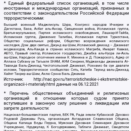
* Единый федеральный список организаций, в том числе
иностранных и международных организаций, признанных в
соответствии с законодательством Российской Федерации
террористическими:
Высший военный Маджлисуль Шура, Конгресс народов Ичкерии и
Дагестана, База, Асбат аль-Ансар, Священная война, Исламская группа,
Братья-мусульмане, Партия исламского освобождения, Лашкар-И-Тайба,
Исламская группа, Движение Талибан, Исламская партия Туркестана,
Общество социальных реформ, Общество возрождения исламского
наследия, Дом двух святых, Джунд аш-Шам, Исламский джихад – Джамаат
моджахедов, Аль-Каида в странах исламского Магриба, Имарат Кавказ,
АБТО, Правый сектор, Исламское государство, Джабха аль-Нусра ли-Ахль
аш-Шам, Народное ополчение имени К. Минина и Д. Пожарского, Аджр от
Аллаха Субхану уа Тагьаля SHAM, АУМ Синрике, Муджахеды джамаата Ат-
Тавхида Валь-Джихад, Чистопольский Джамаат, Рохнамо ба суи давлати
исломи, Террористическое сообщество Сеть, Катиба Таухид валь-Джихад,
Хайят Тахрир аш-Шам, Ахлю Сунна Валь Джамаа
Источник:
http://nac.gov.ru/terroristicheskie-i-ekstremistskie-
organizacii-i-materialy.html
данные на
06.12.2021
* Перечень общественных объединений и религиозных
организаций в отношении которых судом принято
вступившее в законную силу решение о ликвидации или
запрете деятельности:
Национал-большевистская партия, ВЕК РА, Рада земли Кубанской Духовно
Родовой Державы Русь, организация Асгардская Славянская Община,
Община Капища Веды Перуна, Мужская Духовная Семинария Духовное
Учреждение, Нурджулар, К Богодержавию, Таблиги Джамаат, Свидетели