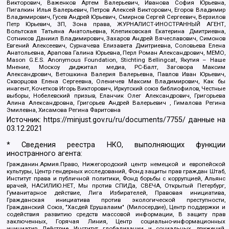
Викторович, Важенков Артем Валерьевич, Иванова София Юрьевна,
Пигалкин Илья Валерьевич, Петров Алексей Викторович, Егоров Владимир
Владимирович, Гусев Андрей Юрьевич, Смирнов Сергей Сергеевич, Верзилов
Петр Юрьевич, ЗП, Зона права, ЖУРНАЛИСТ-ИНОСТРАННЫЙ АГЕНТ,
Вольтская Татьяна Анатольевна, Клепиковская Екатерина Дмитриевна,
Сотников Даниил Владимирович, Захаров Андрей Вячеславович, Симонов
Евгений Алексеевич, Сурначева Елизавета Дмитриевна, Соловьева Елена
Анатольевна, Арапова Галина Юрьевна, Перл Роман Александрович, МЕМО,
Mason G.E.S. Anonymous Foundation, Stichting Bellingcat, Якутия – Наше
Мнение, Москоу диджитал медиа, РС-Балт, Заговора Максим
Александрович, Ветошкина Валерия Валерьевна, Павлов Иван Юрьевич,
Скворцова Елена Сергеевна, Оленичев Максим Владимирович, Как бы
инагент, Кочетков Игорь Викторович, Иркутский союз библиофилов, Честные
выборы, Нобелевский призыв, Еланчик Олег Александрович, Григорьева
Алина Александровна, Григорьев Андрей Валерьевич , Гималова Регина
Эмилевна, Хисамова Регина Фаритовна
Источник:
https://minjust.gov.ru/ru/documents/7755/
данные на
03.12.2021
* Сведения реестра НКО, выполняющих функции
иностранного агента:
Гражданин.Армия.Право, Нижегородский центр немецкой и европейской
культуры, Центр гендерных исследований, Фонд защиты прав граждан Штаб,
Институт права и публичной политики, Фонд борьбы с коррупцией, Альянс
врачей, НАСИЛИЮ.НЕТ, Мы против СПИДа, СВЕЧА, Открытый Петербург,
Гуманитарное действие, Лига Избирателей, Правовая инициатива,
Гражданская инициатива против экологической преступности,
Гражданский Союз, "Хасдей Ерушалаим" (Милосердие), Центр поддержки и
содействия развитию средств массовой информации, В защиту прав
заключенных, Горячая Линия, Центр социально-информационных
инициатив Действие, Институт глобализации и социальных движений,