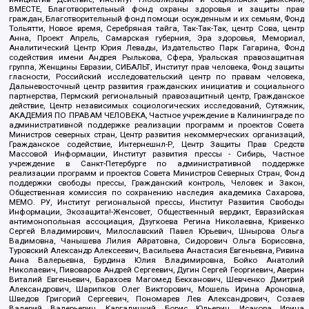
ВМЕСТЕ, Благотворительный фонд охраны здоровья и защиты прав
граждан, Благотворительный фонд помощи осужденным и их семьям, Фонд
Тольятти, Новое время, Серебряная тайга, Так-Так-Так, центр Сова, центр
Анна, Проект Апрель, Самарская губерния, Эра здоровья, Мемориал,
Аналитический Центр Юрия Левады, Издательство Парк Гагарина, Фонд
содействия имени Андрея Рылькова, Сфера, Уральская правозащитная
группа, Женщины Евразии, СИБАЛЬТ, Институт прав человека, Фонд защиты
гласности, Российский исследовательский центр по правам человека,
Дальневосточный центр развития гражданских инициатив и социального
партнерства, Пермский региональный правозащитный центр, Гражданское
действие, Центр независимых социологических исследований, Сутяжник,
АКАДЕМИЯ ПО ПРАВАМ ЧЕЛОВЕКА, Частное учреждение в Калининграде по
административной поддержке реализации программ и проектов Совета
Министров северных стран, Центр развития некоммерческих организаций,
Гражданское содействие, Интернешнл-Р, Центр Защиты Прав Средств
Массовой Информации, Институт развития прессы - Сибирь, Частное
учреждение в Санкт-Петербурге по административной поддержке
реализации программ и проектов Совета Министров Северных Стран, Фонд
поддержки свободы прессы, Гражданский контроль, Человек и Закон,
Общественная комиссия по сохранению наследия академика Сахарова,
МЕМО. РУ, Институт региональной прессы, Институт Развития Свободы
Информации, Экозащита!-Женсовет, Общественный вердикт, Евразийская
антимонопольная ассоциация, Дзугкоева Регина Николаевна, Кривенко
Сергей Владимирович, Милославский Павел Юрьевич, Шнырова Ольга
Вадимовна, Чанышева Лилия Айратовна, Сидорович Ольга Борисовна,
Туровский Александр Алексеевич, Васильева Анастасия Евгеньевна, Ривина
Анна Валерьевна, Бурдина Юлия Владимировна, Бойко Анатолий
Николаевич, Пивоваров Андрей Сергеевич, Дугин Сергей Георгиевич, Аверин
Виталий Евгеньевич, Барахоев Магомед Бекханович, Шевченко Дмитрий
Александрович, Шарипков Олег Викторович, Мошель Ирина Ароновна,
Шведов Григорий Сергеевич, Пономарев Лев Александрович, Созаев
Валерий Валерьевич, Каргалицкий Борис Юльевич, Исакова Ирина