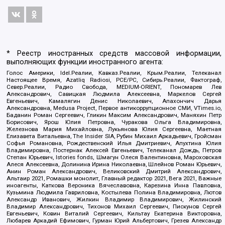
* Реестр иностранных средств массовой информации,
выполняющих функции иностранного агента:
Голос Америки, Idel.Реалии, Кавказ.Реалии, Крым.Реалии, Телеканал
Настоящее Время, Azatliq Radiosi, PCE/PC, Сибирь.Реалии, Фактограф,
Север.Реалии, Радио Свобода, MEDIUM-ORIENT, Пономарев Лев
Александрович, Савицкая Людмила Алексеевна, Маркелов Сергей
Евгеньевич, Камалягин Денис Николаевич, Апахончич Дарья
Александровна, Medusa Project, Первое антикоррупционное СМИ, VTimes.io,
Баданин Роман Сергеевич, Гликин Максим Александрович, Маняхин Петр
Борисович, Ярош Юлия Петровна, Чуракова Ольга Владимировна,
Железнова Мария Михайловна, Лукьянова Юлия Сергеевна, Маетная
Елизавета Витальевна, The Insider SIA, Рубин Михаил Аркадьевич, Гройсман
Софья Романовна, Рождественский Илья Дмитриевич, Апухтина Юлия
Владимировна, Постернак Алексей Евгеньевич, Телеканал Дождь, Петров
Степан Юрьевич, Istories fonds, Шмагун Олеся Валентиновна, Мароховская
Алеся Алексеевна, Долинина Ирина Николаевна, Шлейнов Роман Юрьевич,
Анин Роман Александрович, Великовский Дмитрий Александрович,
Альтаир 2021, Ромашки монолит, Главный редактор 2021, Вега 2021, Важные
иноагенты, Каткова Вероника Вячеславовна, Карезина Инна Павловна,
Кузьмина Людмила Гавриловна, Костылева Полина Владимировна, Лютов
Александр Иванович, Жилкин Владимир Владимирович, Жилинский
Владимир Александрович, Тихонов Михаил Сергеевич, Пискунов Сергей
Евгеньевич, Ковин Виталий Сергеевич, Кильтау Екатерина Викторовна,
Любарев Аркадий Ефимович, Гурман Юрий Альбертович, Грезев Александр