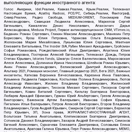
выполняющих функции иностранного агента:
Голос Америки, Idel.Реалии, Кавказ.Реалии, Крым.Реалии, Телеканал
Настоящее Время, Azatliq Radiosi, PCE/PC, Сибирь.Реалии, Фактограф,
Север.Реалии, Радио Свобода, MEDIUM-ORIENT, Пономарев Лев
Александрович, Савицкая Людмила Алексеевна, Маркелов Сергей
Евгеньевич, Камалягин Денис Николаевич, Апахончич Дарья
Александровна, Medusa Project, Первое антикоррупционное СМИ, VTimes.io,
Баданин Роман Сергеевич, Гликин Максим Александрович, Маняхин Петр
Борисович, Ярош Юлия Петровна, Чуракова Ольга Владимировна,
Железнова Мария Михайловна, Лукьянова Юлия Сергеевна, Маетная
Елизавета Витальевна, The Insider SIA, Рубин Михаил Аркадьевич, Гройсман
Софья Романовна, Рождественский Илья Дмитриевич, Апухтина Юлия
Владимировна, Постернак Алексей Евгеньевич, Телеканал Дождь, Петров
Степан Юрьевич, Istories fonds, Шмагун Олеся Валентиновна, Мароховская
Алеся Алексеевна, Долинина Ирина Николаевна, Шлейнов Роман Юрьевич,
Анин Роман Александрович, Великовский Дмитрий Александрович,
Альтаир 2021, Ромашки монолит, Главный редактор 2021, Вега 2021, Важные
иноагенты, Каткова Вероника Вячеславовна, Карезина Инна Павловна,
Кузьмина Людмила Гавриловна, Костылева Полина Владимировна, Лютов
Александр Иванович, Жилкин Владимир Владимирович, Жилинский
Владимир Александрович, Тихонов Михаил Сергеевич, Пискунов Сергей
Евгеньевич, Ковин Виталий Сергеевич, Кильтау Екатерина Викторовна,
Любарев Аркадий Ефимович, Гурман Юрий Альбертович, Грезев Александр
Викторович, Важенков Артем Валерьевич, Иванова София Юрьевна,
Пигалкин Илья Валерьевич, Петров Алексей Викторович, Егоров Владимир
Владимирович, Гусев Андрей Юрьевич, Смирнов Сергей Сергеевич, Верзилов
Петр Юрьевич, ЗП, Зона права, ЖУРНАЛИСТ-ИНОСТРАННЫЙ АГЕНТ,
Вольтская Татьяна Анатольевна, Клепиковская Екатерина Дмитриевна,
Сотников Даниил Владимирович, Захаров Андрей Вячеславович, Симонов
Евгений Алексеевич, Сурначева Елизавета Дмитриевна, Соловьева Елена
Анатольевна, Арапова Галина Юрьевна, Перл Роман Александрович, МЕМО,