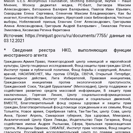
Mason G.E.S. Anonymous Foundation, Stichting Bellingcat, Якутия – Наше
Мнение, Москоу диджитал медиа, РС-Балт, Заговора Максим
Александрович, Ветошкина Валерия Валерьевна, Павлов Иван Юрьевич,
Скворцова Елена Сергеевна, Оленичев Максим Владимирович, Как бы
инагент, Кочетков Игорь Викторович, Иркутский союз библиофилов, Честные
выборы, Нобелевский призыв, Еланчик Олег Александрович, Григорьева
Алина Александровна, Григорьев Андрей Валерьевич , Гималова Регина
Эмилевна, Хисамова Регина Фаритовна
Источник:
https://minjust.gov.ru/ru/documents/7755/
данные на
03.12.2021
* Сведения реестра НКО, выполняющих функции
иностранного агента:
Гражданин.Армия.Право, Нижегородский центр немецкой и европейской
культуры, Центр гендерных исследований, Фонд защиты прав граждан Штаб,
Институт права и публичной политики, Фонд борьбы с коррупцией, Альянс
врачей, НАСИЛИЮ.НЕТ, Мы против СПИДа, СВЕЧА, Открытый Петербург,
Гуманитарное действие, Лига Избирателей, Правовая инициатива,
Гражданская инициатива против экологической преступности,
Гражданский Союз, "Хасдей Ерушалаим" (Милосердие), Центр поддержки и
содействия развитию средств массовой информации, В защиту прав
заключенных, Горячая Линия, Центр социально-информационных
инициатив Действие, Институт глобализации и социальных движений,
ВМЕСТЕ, Благотворительный фонд охраны здоровья и защиты прав
граждан, Благотворительный фонд помощи осужденным и их семьям, Фонд
Тольятти, Новое время, Серебряная тайга, Так-Так-Так, центр Сова, центр
Анна, Проект Апрель, Самарская губерния, Эра здоровья, Мемориал,
Аналитический Центр Юрия Левады, Издательство Парк Гагарина, Фонд
содействия имени Андрея Рылькова, Сфера, Уральская правозащитная
группа, Женщины Евразии, СИБАЛЬТ, Институт прав человека, Фонд защиты
гласности, Российский исследовательский центр по правам человека,