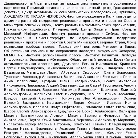
Дальневосточный центр развития гражданских инициатив и социального
партнерства, Пермский региональный правозащитный центр, Гражданское
действие, Центр независимых социологических исследований, Сутяжник,
АКАДЕМИЯ ПО ПРАВАМ ЧЕЛОВЕКА, Частное учреждение в Калининграде по
административной поддержке реализации программ и проектов Совета
Министров северных стран, Центр развития некоммерческих организаций,
Гражданское содействие, Интернешнл-Р, Центр Защиты Прав Средств
Массовой Информации, Институт развития прессы - Сибирь, Частное
учреждение в Санкт-Петербурге по административной поддержке
реализации программ и проектов Совета Министров Северных Стран, Фонд
поддержки свободы прессы, Гражданский контроль, Человек и Закон,
Общественная комиссия по сохранению наследия академика Сахарова,
МЕМО. РУ, Институт региональной прессы, Институт Развития Свободы
Информации, Экозащита!-Женсовет, Общественный вердикт, Евразийская
антимонопольная ассоциация, Дзугкоева Регина Николаевна, Кривенко
Сергей Владимирович, Милославский Павел Юрьевич, Шнырова Ольга
Вадимовна, Чанышева Лилия Айратовна, Сидорович Ольга Борисовна,
Туровский Александр Алексеевич, Васильева Анастасия Евгеньевна, Ривина
Анна Валерьевна, Бурдина Юлия Владимировна, Бойко Анатолий
Николаевич, Пивоваров Андрей Сергеевич, Дугин Сергей Георгиевич, Аверин
Виталий Евгеньевич, Барахоев Магомед Бекханович, Шевченко Дмитрий
Александрович, Шарипков Олег Викторович, Мошель Ирина Ароновна,
Шведов Григорий Сергеевич, Пономарев Лев Александрович, Созаев
Валерий Валерьевич, Каргалицкий Борис Юльевич, Исакова Ирина
Александровна, Исламов Тимур Рифгатович, Романова Ольга Евгеньевна,
Щаров Сергей Алексадрович, Цирульников Борис Альбертович, Халидова
Марина Владимировна, Людевиг Марина Зариевна, Федотова Галина
Анатольевна, Паутов Юрий Анатольевич, Верховский Александр Маркович,
Пислакова-Паркер Марина Петровна, Кочеткова Татьяна Владимировна,
Чуркина Наталья Валерьевна, Акимова Татьяна Николаевна, Золотарева
Екатерина Александровна, Рачинский Ян Збигневич, Жемкова Елена
Борисовна, Гудков Лев Дмитриевич, Илларионова Юлия Юрьевна, Саранг