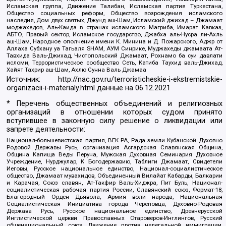
Исламская группа, Движение Талибан, Исламская партия Туркестана,
Общество социальных реформ, Общество возрождения исламского
наследия, Дом двух святых, Джунд аш-Шам, Исламский джихад – Джамаат
моджахедов, Аль-Каида в странах исламского Магриба, Имарат Кавказ,
АБТО, Правый сектор, Исламское государство, Джабха аль-Нусра ли-Ахль
аш-Шам, Народное ополчение имени К. Минина и Д. Пожарского, Аджр от
Аллаха Субхану уа Тагьаля SHAM, АУМ Синрике, Муджахеды джамаата Ат-
Тавхида Валь-Джихад, Чистопольский Джамаат, Рохнамо ба суи давлати
исломи, Террористическое сообщество Сеть, Катиба Таухид валь-Джихад,
Хайят Тахрир аш-Шам, Ахлю Сунна Валь Джамаа
Источник:
http://nac.gov.ru/terroristicheskie-i-ekstremistskie-
organizacii-i-materialy.html
данные на
06.12.2021
* Перечень общественных объединений и религиозных
организаций в отношении которых судом принято
вступившее в законную силу решение о ликвидации или
запрете деятельности:
Национал-большевистская партия, ВЕК РА, Рада земли Кубанской Духовно
Родовой Державы Русь, организация Асгардская Славянская Община,
Община Капища Веды Перуна, Мужская Духовная Семинария Духовное
Учреждение, Нурджулар, К Богодержавию, Таблиги Джамаат, Свидетели
Иеговы, Русское национальное единство, Национал-социалистическое
общество, Джамаат мувахидов, Объединенный Вилайат Кабарды, Балкарии
и Карачая, Союз славян, Ат-Такфир Валь-Хиджра, Пит Буль, Национал-
социалистическая рабочая партия России, Славянский союз, Формат-18,
Благородный Орден Дьявола, Армия воли народа, Национальная
Социалистическая Инициатива города Череповца, Духовно-Родовая
Держава Русь, Русское национальное единство, Древнерусской
Инглистической церкви Православных Староверов-Инглингов, Русский
общенациональный союз, Движение против нелегальной иммиграции,