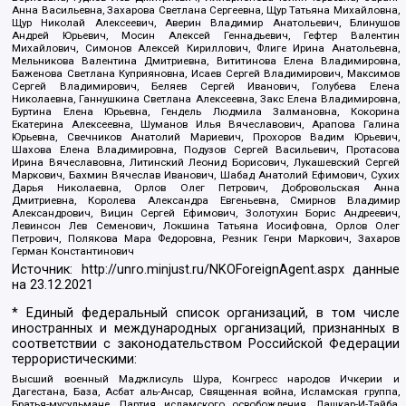
Анна Васильевна, Захарова Светлана Сергеевна, Щур Татьяна Михайловна,
Щур Николай Алексеевич, Аверин Владимир Анатольевич, Блинушов
Андрей Юрьевич, Мосин Алексей Геннадьевич, Гефтер Валентин
Михайлович, Симонов Алексей Кириллович, Флиге Ирина Анатольевна,
Мельникова Валентина Дмитриевна, Вититинова Елена Владимировна,
Баженова Светлана Куприяновна, Исаев Сергей Владимирович, Максимов
Сергей Владимирович, Беляев Сергей Иванович, Голубева Елена
Николаевна, Ганнушкина Светлана Алексеевна, Закс Елена Владимировна,
Буртина Елена Юрьевна, Гендель Людмила Залмановна, Кокорина
Екатерина Алексеевна, Шуманов Илья Вячеславович, Арапова Галина
Юрьевна, Свечников Анатолий Мариевич, Прохоров Вадим Юрьевич,
Шахова Елена Владимировна, Подузов Сергей Васильевич, Протасова
Ирина Вячеславовна, Литинский Леонид Борисович, Лукашевский Сергей
Маркович, Бахмин Вячеслав Иванович, Шабад Анатолий Ефимович, Сухих
Дарья Николаевна, Орлов Олег Петрович, Добровольская Анна
Дмитриевна, Королева Александра Евгеньевна, Смирнов Владимир
Александрович, Вицин Сергей Ефимович, Золотухин Борис Андреевич,
Левинсон Лев Семенович, Локшина Татьяна Иосифовна, Орлов Олег
Петрович, Полякова Мара Федоровна, Резник Генри Маркович, Захаров
Герман Константинович
Источник:
http://unro.minjust.ru/NKOForeignAgent.aspx
данные
на
23.12.2021
* Единый федеральный список организаций, в том числе
иностранных и международных организаций, признанных в
соответствии с законодательством Российской Федерации
террористическими:
Высший военный Маджлисуль Шура, Конгресс народов Ичкерии и
Дагестана, База, Асбат аль-Ансар, Священная война, Исламская группа,
Братья-мусульмане, Партия исламского освобождения, Лашкар-И-Тайба,