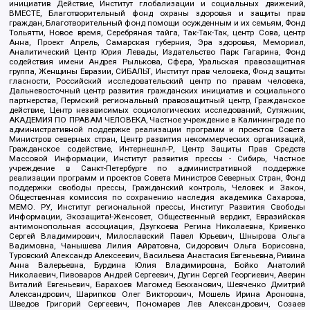
инициатив Действие, Институт глобализации и социальных движений,
ВМЕСТЕ, Благотворительный фонд охраны здоровья и защиты прав
граждан, Благотворительный фонд помощи осужденным и их семьям, Фонд
Тольятти, Новое время, Серебряная тайга, Так-Так-Так, центр Сова, центр
Анна, Проект Апрель, Самарская губерния, Эра здоровья, Мемориал,
Аналитический Центр Юрия Левады, Издательство Парк Гагарина, Фонд
содействия имени Андрея Рылькова, Сфера, Уральская правозащитная
группа, Женщины Евразии, СИБАЛЬТ, Институт прав человека, Фонд защиты
гласности, Российский исследовательский центр по правам человека,
Дальневосточный центр развития гражданских инициатив и социального
партнерства, Пермский региональный правозащитный центр, Гражданское
действие, Центр независимых социологических исследований, Сутяжник,
АКАДЕМИЯ ПО ПРАВАМ ЧЕЛОВЕКА, Частное учреждение в Калининграде по
административной поддержке реализации программ и проектов Совета
Министров северных стран, Центр развития некоммерческих организаций,
Гражданское содействие, Интернешнл-Р, Центр Защиты Прав Средств
Массовой Информации, Институт развития прессы - Сибирь, Частное
учреждение в Санкт-Петербурге по административной поддержке
реализации программ и проектов Совета Министров Северных Стран, Фонд
поддержки свободы прессы, Гражданский контроль, Человек и Закон,
Общественная комиссия по сохранению наследия академика Сахарова,
МЕМО. РУ, Институт региональной прессы, Институт Развития Свободы
Информации, Экозащита!-Женсовет, Общественный вердикт, Евразийская
антимонопольная ассоциация, Дзугкоева Регина Николаевна, Кривенко
Сергей Владимирович, Милославский Павел Юрьевич, Шнырова Ольга
Вадимовна, Чанышева Лилия Айратовна, Сидорович Ольга Борисовна,
Туровский Александр Алексеевич, Васильева Анастасия Евгеньевна, Ривина
Анна Валерьевна, Бурдина Юлия Владимировна, Бойко Анатолий
Николаевич, Пивоваров Андрей Сергеевич, Дугин Сергей Георгиевич, Аверин
Виталий Евгеньевич, Барахоев Магомед Бекханович, Шевченко Дмитрий
Александрович, Шарипков Олег Викторович, Мошель Ирина Ароновна,
Шведов Григорий Сергеевич, Пономарев Лев Александрович, Созаев