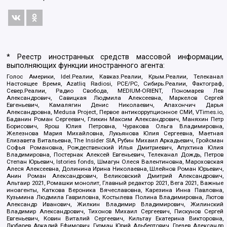
* Реестр иностранных средств массовой информации,
выполняющих функции иностранного агента:
Голос Америки, Idel.Реалии, Кавказ.Реалии, Крым.Реалии, Телеканал
Настоящее Время, Azatliq Radiosi, PCE/PC, Сибирь.Реалии, Фактограф,
Север.Реалии, Радио Свобода, MEDIUM-ORIENT, Пономарев Лев
Александрович, Савицкая Людмила Алексеевна, Маркелов Сергей
Евгеньевич, Камалягин Денис Николаевич, Апахончич Дарья
Александровна, Medusa Project, Первое антикоррупционное СМИ, VTimes.io,
Баданин Роман Сергеевич, Гликин Максим Александрович, Маняхин Петр
Борисович, Ярош Юлия Петровна, Чуракова Ольга Владимировна,
Железнова Мария Михайловна, Лукьянова Юлия Сергеевна, Маетная
Елизавета Витальевна, The Insider SIA, Рубин Михаил Аркадьевич, Гройсман
Софья Романовна, Рождественский Илья Дмитриевич, Апухтина Юлия
Владимировна, Постернак Алексей Евгеньевич, Телеканал Дождь, Петров
Степан Юрьевич, Istories fonds, Шмагун Олеся Валентиновна, Мароховская
Алеся Алексеевна, Долинина Ирина Николаевна, Шлейнов Роман Юрьевич,
Анин Роман Александрович, Великовский Дмитрий Александрович,
Альтаир 2021, Ромашки монолит, Главный редактор 2021, Вега 2021, Важные
иноагенты, Каткова Вероника Вячеславовна, Карезина Инна Павловна,
Кузьмина Людмила Гавриловна, Костылева Полина Владимировна, Лютов
Александр Иванович, Жилкин Владимир Владимирович, Жилинский
Владимир Александрович, Тихонов Михаил Сергеевич, Пискунов Сергей
Евгеньевич, Ковин Виталий Сергеевич, Кильтау Екатерина Викторовна,
Любарев Аркадий Ефимович, Гурман Юрий Альбертович, Грезев Александр