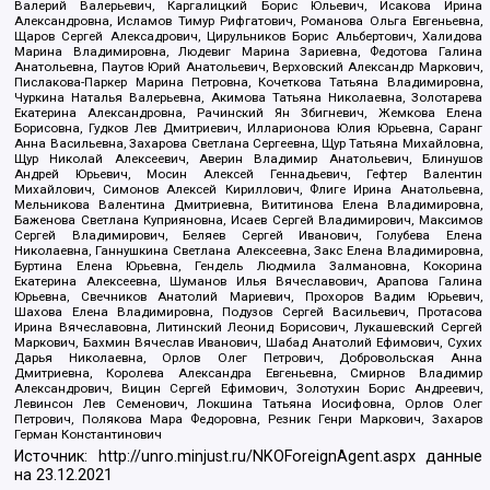
Валерий Валерьевич, Каргалицкий Борис Юльевич, Исакова Ирина
Александровна, Исламов Тимур Рифгатович, Романова Ольга Евгеньевна,
Щаров Сергей Алексадрович, Цирульников Борис Альбертович, Халидова
Марина Владимировна, Людевиг Марина Зариевна, Федотова Галина
Анатольевна, Паутов Юрий Анатольевич, Верховский Александр Маркович,
Пислакова-Паркер Марина Петровна, Кочеткова Татьяна Владимировна,
Чуркина Наталья Валерьевна, Акимова Татьяна Николаевна, Золотарева
Екатерина Александровна, Рачинский Ян Збигневич, Жемкова Елена
Борисовна, Гудков Лев Дмитриевич, Илларионова Юлия Юрьевна, Саранг
Анна Васильевна, Захарова Светлана Сергеевна, Щур Татьяна Михайловна,
Щур Николай Алексеевич, Аверин Владимир Анатольевич, Блинушов
Андрей Юрьевич, Мосин Алексей Геннадьевич, Гефтер Валентин
Михайлович, Симонов Алексей Кириллович, Флиге Ирина Анатольевна,
Мельникова Валентина Дмитриевна, Вититинова Елена Владимировна,
Баженова Светлана Куприяновна, Исаев Сергей Владимирович, Максимов
Сергей Владимирович, Беляев Сергей Иванович, Голубева Елена
Николаевна, Ганнушкина Светлана Алексеевна, Закс Елена Владимировна,
Буртина Елена Юрьевна, Гендель Людмила Залмановна, Кокорина
Екатерина Алексеевна, Шуманов Илья Вячеславович, Арапова Галина
Юрьевна, Свечников Анатолий Мариевич, Прохоров Вадим Юрьевич,
Шахова Елена Владимировна, Подузов Сергей Васильевич, Протасова
Ирина Вячеславовна, Литинский Леонид Борисович, Лукашевский Сергей
Маркович, Бахмин Вячеслав Иванович, Шабад Анатолий Ефимович, Сухих
Дарья Николаевна, Орлов Олег Петрович, Добровольская Анна
Дмитриевна, Королева Александра Евгеньевна, Смирнов Владимир
Александрович, Вицин Сергей Ефимович, Золотухин Борис Андреевич,
Левинсон Лев Семенович, Локшина Татьяна Иосифовна, Орлов Олег
Петрович, Полякова Мара Федоровна, Резник Генри Маркович, Захаров
Герман Константинович
Источник:
http://unro.minjust.ru/NKOForeignAgent.aspx
данные
на
23.12.2021