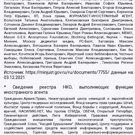
Викторович, Важенков Артем Валерьевич, Иванова София Юрьевна,
Пигалкин Илья Валерьевич, Петров Алексей Викторович, Егоров Владимир
Владимирович, Гусев Андрей Юрьевич, Смирнов Сергей Сергеевич, Верзилов
Петр Юрьевич, ЗП, Зона права, ЖУРНАЛИСТ-ИНОСТРАННЫЙ АГЕНТ,
Вольтская Татьяна Анатольевна, Клепиковская Екатерина Дмитриевна,
Сотников Даниил Владимирович, Захаров Андрей Вячеславович, Симонов
Евгений Алексеевич, Сурначева Елизавета Дмитриевна, Соловьева Елена
Анатольевна, Арапова Галина Юрьевна, Перл Роман Александрович, МЕМО,
Mason G.E.S. Anonymous Foundation, Stichting Bellingcat, Якутия – Наше
Мнение, Москоу диджитал медиа, РС-Балт, Заговора Максим
Александрович, Ветошкина Валерия Валерьевна, Павлов Иван Юрьевич,
Скворцова Елена Сергеевна, Оленичев Максим Владимирович, Как бы
инагент, Кочетков Игорь Викторович, Иркутский союз библиофилов, Честные
выборы, Нобелевский призыв, Еланчик Олег Александрович, Григорьева
Алина Александровна, Григорьев Андрей Валерьевич , Гималова Регина
Эмилевна, Хисамова Регина Фаритовна
Источник:
https://minjust.gov.ru/ru/documents/7755/
данные на
03.12.2021
* Сведения реестра НКО, выполняющих функции
иностранного агента:
Гражданин.Армия.Право, Нижегородский центр немецкой и европейской
культуры, Центр гендерных исследований, Фонд защиты прав граждан Штаб,
Институт права и публичной политики, Фонд борьбы с коррупцией, Альянс
врачей, НАСИЛИЮ.НЕТ, Мы против СПИДа, СВЕЧА, Открытый Петербург,
Гуманитарное действие, Лига Избирателей, Правовая инициатива,
Гражданская инициатива против экологической преступности,
Гражданский Союз, "Хасдей Ерушалаим" (Милосердие), Центр поддержки и
содействия развитию средств массовой информации, В защиту прав
заключенных, Горячая Линия, Центр социально-информационных