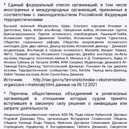
* Единый федеральный список организаций, в том числе
иностранных и международных организаций, признанных в
соответствии с законодательством Российской Федерации
террористическими:
Высший военный Маджлисуль Шура, Конгресс народов Ичкерии и
Дагестана, База, Асбат аль-Ансар, Священная война, Исламская группа,
Братья-мусульмане, Партия исламского освобождения, Лашкар-И-Тайба,
Исламская группа, Движение Талибан, Исламская партия Туркестана,
Общество социальных реформ, Общество возрождения исламского
наследия, Дом двух святых, Джунд аш-Шам, Исламский джихад – Джамаат
моджахедов, Аль-Каида в странах исламского Магриба, Имарат Кавказ,
АБТО, Правый сектор, Исламское государство, Джабха аль-Нусра ли-Ахль
аш-Шам, Народное ополчение имени К. Минина и Д. Пожарского, Аджр от
Аллаха Субхану уа Тагьаля SHAM, АУМ Синрике, Муджахеды джамаата Ат-
Тавхида Валь-Джихад, Чистопольский Джамаат, Рохнамо ба суи давлати
исломи, Террористическое сообщество Сеть, Катиба Таухид валь-Джихад,
Хайят Тахрир аш-Шам, Ахлю Сунна Валь Джамаа
Источник:
http://nac.gov.ru/terroristicheskie-i-ekstremistskie-
organizacii-i-materialy.html
данные на
06.12.2021
* Перечень общественных объединений и религиозных
организаций в отношении которых судом принято
вступившее в законную силу решение о ликвидации или
запрете деятельности:
Национал-большевистская партия, ВЕК РА, Рада земли Кубанской Духовно
Родовой Державы Русь, организация Асгардская Славянская Община,
Община Капища Веды Перуна, Мужская Духовная Семинария Духовное
Учреждение, Нурджулар, К Богодержавию, Таблиги Джамаат, Свидетели