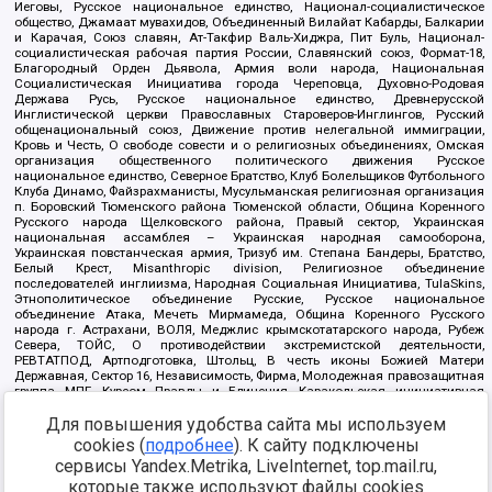
Иеговы, Русское национальное единство, Национал-социалистическое
общество, Джамаат мувахидов, Объединенный Вилайат Кабарды, Балкарии
и Карачая, Союз славян, Ат-Такфир Валь-Хиджра, Пит Буль, Национал-
социалистическая рабочая партия России, Славянский союз, Формат-18,
Благородный Орден Дьявола, Армия воли народа, Национальная
Социалистическая Инициатива города Череповца, Духовно-Родовая
Держава Русь, Русское национальное единство, Древнерусской
Инглистической церкви Православных Староверов-Инглингов, Русский
общенациональный союз, Движение против нелегальной иммиграции,
Кровь и Честь, О свободе совести и о религиозных объединениях, Омская
организация общественного политического движения Русское
национальное единство, Северное Братство, Клуб Болельщиков Футбольного
Клуба Динамо, Файзрахманисты, Мусульманская религиозная организация
п. Боровский Тюменского района Тюменской области, Община Коренного
Русского народа Щелковского района, Правый сектор, Украинская
национальная ассамблея – Украинская народная самооборона,
Украинская повстанческая армия, Тризуб им. Степана Бандеры, Братство,
Белый Крест, Misanthropic division, Религиозное объединение
последователей инглиизма, Народная Социальная Инициатива, TulaSkins,
Этнополитическое объединение Русские, Русское национальное
объединение Атака, Мечеть Мирмамеда, Община Коренного Русского
народа г. Астрахани, ВОЛЯ, Меджлис крымскотатарского народа, Рубеж
Севера, ТОЙС, О противодействии экстремистской деятельности,
РЕВТАТПОД, Артподготовка, Штольц, В честь иконы Божией Матери
Державная, Сектор 16, Независимость, Фирма, Молодежная правозащитная
группа МПГ, Курсом Правды и Единения, Каракольская инициативная
группа, Автоград Крю, Союз Славянских Сил Руси, Алля-Аят,
Для повышения удобства сайта мы используем
Благотворительный пансионат Ак Умут, Русская республика Русь,
Арестантское уголовное единство, Башкорт, Нация и свобода, W.H.С., Фалунь
cookies (
подробнее
). К сайту подключены
Дафа, Иртыш Ultras, Русский Патриотический клуб-Новокузнецк/РПК,
сервисы Yandex.Metrika, LiveInternet, top.mail.ru,
Сибирский державный союз, Фонд борьбы с коррупцией, Фонд защиты прав
граждан, Штабы Навального, Совет граждан СССР Прикубанского округа г.
которые также используют файлы cookies