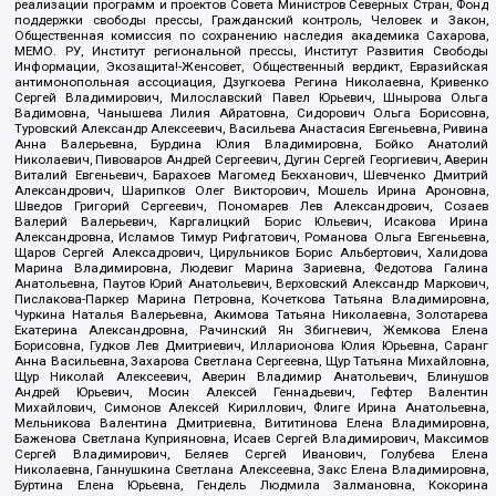
реализации программ и проектов Совета Министров Северных Стран, Фонд
поддержки свободы прессы, Гражданский контроль, Человек и Закон,
Общественная комиссия по сохранению наследия академика Сахарова,
МЕМО. РУ, Институт региональной прессы, Институт Развития Свободы
Информации, Экозащита!-Женсовет, Общественный вердикт, Евразийская
антимонопольная ассоциация, Дзугкоева Регина Николаевна, Кривенко
Сергей Владимирович, Милославский Павел Юрьевич, Шнырова Ольга
Вадимовна, Чанышева Лилия Айратовна, Сидорович Ольга Борисовна,
Туровский Александр Алексеевич, Васильева Анастасия Евгеньевна, Ривина
Анна Валерьевна, Бурдина Юлия Владимировна, Бойко Анатолий
Николаевич, Пивоваров Андрей Сергеевич, Дугин Сергей Георгиевич, Аверин
Виталий Евгеньевич, Барахоев Магомед Бекханович, Шевченко Дмитрий
Александрович, Шарипков Олег Викторович, Мошель Ирина Ароновна,
Шведов Григорий Сергеевич, Пономарев Лев Александрович, Созаев
Валерий Валерьевич, Каргалицкий Борис Юльевич, Исакова Ирина
Александровна, Исламов Тимур Рифгатович, Романова Ольга Евгеньевна,
Щаров Сергей Алексадрович, Цирульников Борис Альбертович, Халидова
Марина Владимировна, Людевиг Марина Зариевна, Федотова Галина
Анатольевна, Паутов Юрий Анатольевич, Верховский Александр Маркович,
Пислакова-Паркер Марина Петровна, Кочеткова Татьяна Владимировна,
Чуркина Наталья Валерьевна, Акимова Татьяна Николаевна, Золотарева
Екатерина Александровна, Рачинский Ян Збигневич, Жемкова Елена
Борисовна, Гудков Лев Дмитриевич, Илларионова Юлия Юрьевна, Саранг
Анна Васильевна, Захарова Светлана Сергеевна, Щур Татьяна Михайловна,
Щур Николай Алексеевич, Аверин Владимир Анатольевич, Блинушов
Андрей Юрьевич, Мосин Алексей Геннадьевич, Гефтер Валентин
Михайлович, Симонов Алексей Кириллович, Флиге Ирина Анатольевна,
Мельникова Валентина Дмитриевна, Вититинова Елена Владимировна,
Баженова Светлана Куприяновна, Исаев Сергей Владимирович, Максимов
Сергей Владимирович, Беляев Сергей Иванович, Голубева Елена
Николаевна, Ганнушкина Светлана Алексеевна, Закс Елена Владимировна,
Буртина Елена Юрьевна, Гендель Людмила Залмановна, Кокорина