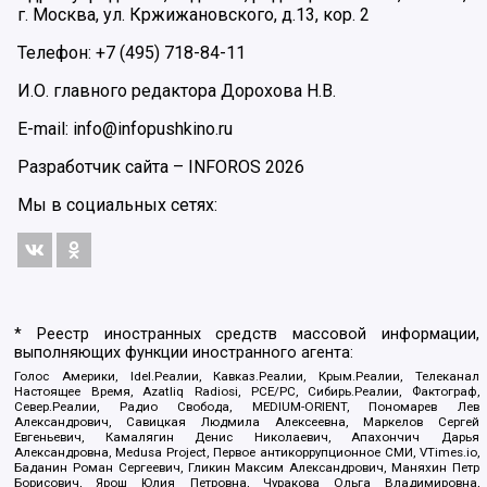
г. Москва, ул. Кржижановского, д.13, кор. 2
Телефон: +7 (495) 718-84-11
И.О. главного редактора Дорохова Н.В.
E-mail: info@infopushkino.ru
Разработчик сайта –
INFOROS
2026
Мы в социальных сетях:
* Реестр иностранных средств массовой информации,
выполняющих функции иностранного агента:
Голос Америки, Idel.Реалии, Кавказ.Реалии, Крым.Реалии, Телеканал
Настоящее Время, Azatliq Radiosi, PCE/PC, Сибирь.Реалии, Фактограф,
Север.Реалии, Радио Свобода, MEDIUM-ORIENT, Пономарев Лев
Александрович, Савицкая Людмила Алексеевна, Маркелов Сергей
Евгеньевич, Камалягин Денис Николаевич, Апахончич Дарья
Александровна, Medusa Project, Первое антикоррупционное СМИ, VTimes.io,
Баданин Роман Сергеевич, Гликин Максим Александрович, Маняхин Петр
Борисович, Ярош Юлия Петровна, Чуракова Ольга Владимировна,