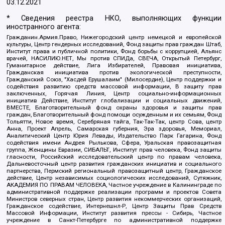
03.12.2021
* Сведения реестра НКО, выполняющих функции
иностранного агента:
Гражданин.Армия.Право, Нижегородский центр немецкой и европейской
культуры, Центр гендерных исследований, Фонд защиты прав граждан Штаб,
Институт права и публичной политики, Фонд борьбы с коррупцией, Альянс
врачей, НАСИЛИЮ.НЕТ, Мы против СПИДа, СВЕЧА, Открытый Петербург,
Гуманитарное действие, Лига Избирателей, Правовая инициатива,
Гражданская инициатива против экологической преступности,
Гражданский Союз, "Хасдей Ерушалаим" (Милосердие), Центр поддержки и
содействия развитию средств массовой информации, В защиту прав
заключенных, Горячая Линия, Центр социально-информационных
инициатив Действие, Институт глобализации и социальных движений,
ВМЕСТЕ, Благотворительный фонд охраны здоровья и защиты прав
граждан, Благотворительный фонд помощи осужденным и их семьям, Фонд
Тольятти, Новое время, Серебряная тайга, Так-Так-Так, центр Сова, центр
Анна, Проект Апрель, Самарская губерния, Эра здоровья, Мемориал,
Аналитический Центр Юрия Левады, Издательство Парк Гагарина, Фонд
содействия имени Андрея Рылькова, Сфера, Уральская правозащитная
группа, Женщины Евразии, СИБАЛЬТ, Институт прав человека, Фонд защиты
гласности, Российский исследовательский центр по правам человека,
Дальневосточный центр развития гражданских инициатив и социального
партнерства, Пермский региональный правозащитный центр, Гражданское
действие, Центр независимых социологических исследований, Сутяжник,
АКАДЕМИЯ ПО ПРАВАМ ЧЕЛОВЕКА, Частное учреждение в Калининграде по
административной поддержке реализации программ и проектов Совета
Министров северных стран, Центр развития некоммерческих организаций,
Гражданское содействие, Интернешнл-Р, Центр Защиты Прав Средств
Массовой Информации, Институт развития прессы - Сибирь, Частное
учреждение в Санкт-Петербурге по административной поддержке