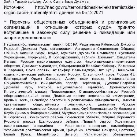
Хайят Тахрир аш-Шам, Ахлю Сунна Валь Джамаа
Источник:
http://nac.gov.ru/terroristicheskie-i-ekstremistskie-
organizacii-i-materialy.html
данные на
06.12.2021
* Перечень общественных объединений и религиозных
организаций в отношении которых судом принято
вступившее в законную силу решение о ликвидации или
запрете деятельности:
Национал-большевистская партия, ВЕК РА, Рада земли Кубанской Духовно
Родовой Державы Русь, организация Асгардская Славянская Община,
Община Капища Веды Перуна, Мужская Духовная Семинария Духовное
Учреждение, Нурджулар, К Богодержавию, Таблиги Джамаат, Свидетели
Иеговы, Русское национальное единство, Национал-социалистическое
общество, Джамаат мувахидов, Объединенный Вилайат Кабарды, Балкарии
и Карачая, Союз славян, Ат-Такфир Валь-Хиджра, Пит Буль, Национал-
социалистическая рабочая партия России, Славянский союз, Формат-18,
Благородный Орден Дьявола, Армия воли народа, Национальная
Социалистическая Инициатива города Череповца, Духовно-Родовая
Держава Русь, Русское национальное единство, Древнерусской
Инглистической церкви Православных Староверов-Инглингов, Русский
общенациональный союз, Движение против нелегальной иммиграции,
Кровь и Честь, О свободе совести и о религиозных объединениях, Омская
организация общественного политического движения Русское
национальное единство, Северное Братство, Клуб Болельщиков Футбольного
Клуба Динамо, Файзрахманисты, Мусульманская религиозная организация
п. Боровский Тюменского района Тюменской области, Община Коренного
Русского народа Щелковского района, Правый сектор, Украинская
национальная ассамблея – Украинская народная самооборона,
Украинская повстанческая армия, Тризуб им. Степана Бандеры, Братство,
Белый Крест, Misanthropic division, Религиозное объединение