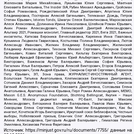
Железнова Мария Михайловна, Лукьянова Юлия Сергеевна, Маетная
Елизавета Витальевна, The Insider SIA, Рубин Михаил Аркадьевич, Гройсман
Софья Романовна, Рождественский Илья Дмитриевич, Апухтина Юлия
Владимировна, Постернак Алексей Евгеньевич, Телеканал Дождь, Петров
Степан Юрьевич, Istories fonds, Шмагун Олеся Валентиновна, Мароховская
Алеся Алексеевна, Долинина Ирина Николаевна, Шлейнов Роман Юрьевич,
Анин Роман Александрович, Великовский Дмитрий Александрович,
Альтаир 2021, Ромашки монолит, Главный редактор 2021, Вега 2021, Важные
иноагенты, Каткова Вероника Вячеславовна, Карезина Инна Павловна,
Кузьмина Людмила Гавриловна, Костылева Полина Владимировна, Лютов
Александр Иванович, Жилкин Владимир Владимирович, Жилинский
Владимир Александрович, Тихонов Михаил Сергеевич, Пискунов Сергей
Евгеньевич, Ковин Виталий Сергеевич, Кильтау Екатерина Викторовна,
Любарев Аркадий Ефимович, Гурман Юрий Альбертович, Грезев Александр
Викторович, Важенков Артем Валерьевич, Иванова София Юрьевна,
Пигалкин Илья Валерьевич, Петров Алексей Викторович, Егоров Владимир
Владимирович, Гусев Андрей Юрьевич, Смирнов Сергей Сергеевич, Верзилов
Петр Юрьевич, ЗП, Зона права, ЖУРНАЛИСТ-ИНОСТРАННЫЙ АГЕНТ,
Вольтская Татьяна Анатольевна, Клепиковская Екатерина Дмитриевна,
Сотников Даниил Владимирович, Захаров Андрей Вячеславович, Симонов
Евгений Алексеевич, Сурначева Елизавета Дмитриевна, Соловьева Елена
Анатольевна, Арапова Галина Юрьевна, Перл Роман Александрович, МЕМО,
Mason G.E.S. Anonymous Foundation, Stichting Bellingcat, Якутия – Наше
Мнение, Москоу диджитал медиа, РС-Балт, Заговора Максим
Александрович, Ветошкина Валерия Валерьевна, Павлов Иван Юрьевич,
Скворцова Елена Сергеевна, Оленичев Максим Владимирович, Как бы
инагент, Кочетков Игорь Викторович, Иркутский союз библиофилов, Честные
выборы, Нобелевский призыв, Еланчик Олег Александрович, Григорьева
Алина Александровна, Григорьев Андрей Валерьевич , Гималова Регина
Эмилевна, Хисамова Регина Фаритовна
Источник:
https://minjust.gov.ru/ru/documents/7755/
данные на