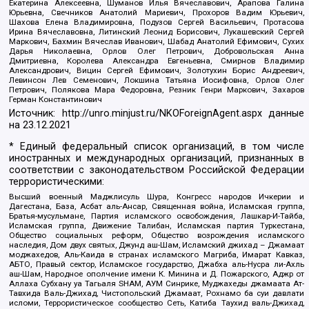
Екатерина Алексеевна, Шуманов Илья Вячеславович, Арапова Галина
Юрьевна, Свечников Анатолий Мариевич, Прохоров Вадим Юрьевич,
Шахова Елена Владимировна, Подузов Сергей Васильевич, Протасова
Ирина Вячеславовна, Литинский Леонид Борисович, Лукашевский Сергей
Маркович, Бахмин Вячеслав Иванович, Шабад Анатолий Ефимович, Сухих
Дарья Николаевна, Орлов Олег Петрович, Добровольская Анна
Дмитриевна, Королева Александра Евгеньевна, Смирнов Владимир
Александрович, Вицин Сергей Ефимович, Золотухин Борис Андреевич,
Левинсон Лев Семенович, Локшина Татьяна Иосифовна, Орлов Олег
Петрович, Полякова Мара Федоровна, Резник Генри Маркович, Захаров
Герман Константинович
Источник:
http://unro.minjust.ru/NKOForeignAgent.aspx
данные
на
23.12.2021
* Единый федеральный список организаций, в том числе
иностранных и международных организаций, признанных в
соответствии с законодательством Российской Федерации
террористическими:
Высший военный Маджлисуль Шура, Конгресс народов Ичкерии и
Дагестана, База, Асбат аль-Ансар, Священная война, Исламская группа,
Братья-мусульмане, Партия исламского освобождения, Лашкар-И-Тайба,
Исламская группа, Движение Талибан, Исламская партия Туркестана,
Общество социальных реформ, Общество возрождения исламского
наследия, Дом двух святых, Джунд аш-Шам, Исламский джихад – Джамаат
моджахедов, Аль-Каида в странах исламского Магриба, Имарат Кавказ,
АБТО, Правый сектор, Исламское государство, Джабха аль-Нусра ли-Ахль
аш-Шам, Народное ополчение имени К. Минина и Д. Пожарского, Аджр от
Аллаха Субхану уа Тагьаля SHAM, АУМ Синрике, Муджахеды джамаата Ат-
Тавхида Валь-Джихад, Чистопольский Джамаат, Рохнамо ба суи давлати
исломи, Террористическое сообщество Сеть, Катиба Таухид валь-Джихад,