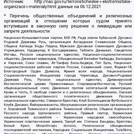
Источник:
http://nac.gov.ru/terroristicheskie-i-ekstremistskie-
organizacii-i-materialy.html
данные на
06.12.2021
* Перечень общественных объединений и религиозных
организаций в отношении которых судом принято
вступившее в законную силу решение о ликвидации или
запрете деятельности:
Национал-большевистская партия, ВЕК РА, Рада земли Кубанской Духовно
Родовой Державы Русь, организация Асгардская Славянская Община,
Община Капища Веды Перуна, Мужская Духовная Семинария Духовное
Учреждение, Нурджулар, К Богодержавию, Таблиги Джамаат, Свидетели
Иеговы, Русское национальное единство, Национал-социалистическое
общество, Джамаат мувахидов, Объединенный Вилайат Кабарды, Балкарии
и Карачая, Союз славян, Ат-Такфир Валь-Хиджра, Пит Буль, Национал-
социалистическая рабочая партия России, Славянский союз, Формат-18,
Благородный Орден Дьявола, Армия воли народа, Национальная
Социалистическая Инициатива города Череповца, Духовно-Родовая
Держава Русь, Русское национальное единство, Древнерусской
Инглистической церкви Православных Староверов-Инглингов, Русский
общенациональный союз, Движение против нелегальной иммиграции,
Кровь и Честь, О свободе совести и о религиозных объединениях, Омская
организация общественного политического движения Русское
национальное единство, Северное Братство, Клуб Болельщиков Футбольного
Клуба Динамо, Файзрахманисты, Мусульманская религиозная организация
п. Боровский Тюменского района Тюменской области, Община Коренного
Русского народа Щелковского района, Правый сектор, Украинская
национальная ассамблея – Украинская народная самооборона,
Украинская повстанческая армия, Тризуб им. Степана Бандеры, Братство,
Белый Крест, Misanthropic division, Религиозное объединение
последователей инглиизма, Народная Социальная Инициатива, TulaSkins,