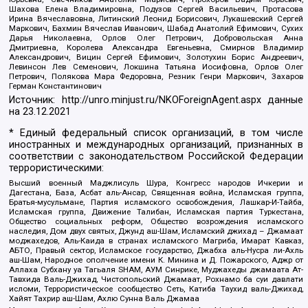
Шахова Елена Владимировна, Подузов Сергей Васильевич, Протасова
Ирина Вячеславовна, Литинский Леонид Борисович, Лукашевский Сергей
Маркович, Бахмин Вячеслав Иванович, Шабад Анатолий Ефимович, Сухих
Дарья Николаевна, Орлов Олег Петрович, Добровольская Анна
Дмитриевна, Королева Александра Евгеньевна, Смирнов Владимир
Александрович, Вицин Сергей Ефимович, Золотухин Борис Андреевич,
Левинсон Лев Семенович, Локшина Татьяна Иосифовна, Орлов Олег
Петрович, Полякова Мара Федоровна, Резник Генри Маркович, Захаров
Герман Константинович
Источник:
http://unro.minjust.ru/NKOForeignAgent.aspx
данные
на
23.12.2021
* Единый федеральный список организаций, в том числе
иностранных и международных организаций, признанных в
соответствии с законодательством Российской Федерации
террористическими:
Высший военный Маджлисуль Шура, Конгресс народов Ичкерии и
Дагестана, База, Асбат аль-Ансар, Священная война, Исламская группа,
Братья-мусульмане, Партия исламского освобождения, Лашкар-И-Тайба,
Исламская группа, Движение Талибан, Исламская партия Туркестана,
Общество социальных реформ, Общество возрождения исламского
наследия, Дом двух святых, Джунд аш-Шам, Исламский джихад – Джамаат
моджахедов, Аль-Каида в странах исламского Магриба, Имарат Кавказ,
АБТО, Правый сектор, Исламское государство, Джабха аль-Нусра ли-Ахль
аш-Шам, Народное ополчение имени К. Минина и Д. Пожарского, Аджр от
Аллаха Субхану уа Тагьаля SHAM, АУМ Синрике, Муджахеды джамаата Ат-
Тавхида Валь-Джихад, Чистопольский Джамаат, Рохнамо ба суи давлати
исломи, Террористическое сообщество Сеть, Катиба Таухид валь-Джихад,
Хайят Тахрир аш-Шам, Ахлю Сунна Валь Джамаа