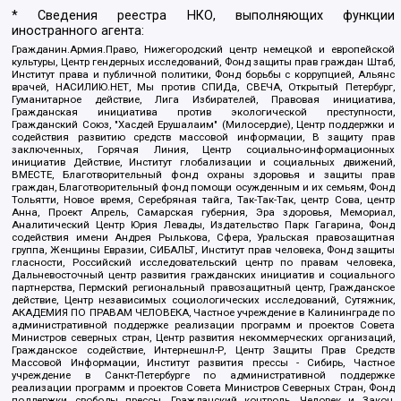
* Сведения реестра НКО, выполняющих функции
иностранного агента:
Гражданин.Армия.Право, Нижегородский центр немецкой и европейской
культуры, Центр гендерных исследований, Фонд защиты прав граждан Штаб,
Институт права и публичной политики, Фонд борьбы с коррупцией, Альянс
врачей, НАСИЛИЮ.НЕТ, Мы против СПИДа, СВЕЧА, Открытый Петербург,
Гуманитарное действие, Лига Избирателей, Правовая инициатива,
Гражданская инициатива против экологической преступности,
Гражданский Союз, "Хасдей Ерушалаим" (Милосердие), Центр поддержки и
содействия развитию средств массовой информации, В защиту прав
заключенных, Горячая Линия, Центр социально-информационных
инициатив Действие, Институт глобализации и социальных движений,
ВМЕСТЕ, Благотворительный фонд охраны здоровья и защиты прав
граждан, Благотворительный фонд помощи осужденным и их семьям, Фонд
Тольятти, Новое время, Серебряная тайга, Так-Так-Так, центр Сова, центр
Анна, Проект Апрель, Самарская губерния, Эра здоровья, Мемориал,
Аналитический Центр Юрия Левады, Издательство Парк Гагарина, Фонд
содействия имени Андрея Рылькова, Сфера, Уральская правозащитная
группа, Женщины Евразии, СИБАЛЬТ, Институт прав человека, Фонд защиты
гласности, Российский исследовательский центр по правам человека,
Дальневосточный центр развития гражданских инициатив и социального
партнерства, Пермский региональный правозащитный центр, Гражданское
действие, Центр независимых социологических исследований, Сутяжник,
АКАДЕМИЯ ПО ПРАВАМ ЧЕЛОВЕКА, Частное учреждение в Калининграде по
административной поддержке реализации программ и проектов Совета
Министров северных стран, Центр развития некоммерческих организаций,
Гражданское содействие, Интернешнл-Р, Центр Защиты Прав Средств
Массовой Информации, Институт развития прессы - Сибирь, Частное
учреждение в Санкт-Петербурге по административной поддержке
реализации программ и проектов Совета Министров Северных Стран, Фонд
поддержки свободы прессы, Гражданский контроль, Человек и Закон,