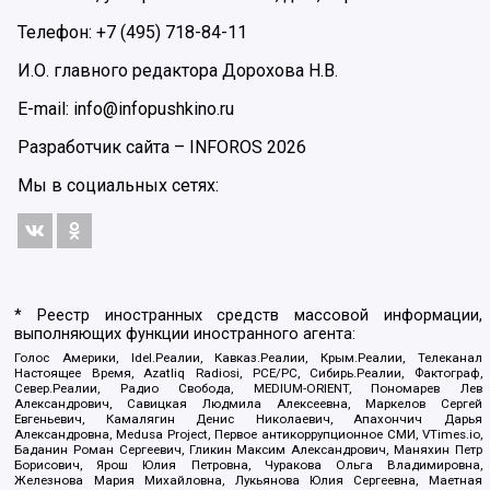
Телефон: +7 (495) 718-84-11
И.О. главного редактора Дорохова Н.В.
E-mail: info@infopushkino.ru
Разработчик сайта –
INFOROS
2026
Мы в социальных сетях:
* Реестр иностранных средств массовой информации,
выполняющих функции иностранного агента:
Голос Америки, Idel.Реалии, Кавказ.Реалии, Крым.Реалии, Телеканал
Настоящее Время, Azatliq Radiosi, PCE/PC, Сибирь.Реалии, Фактограф,
Север.Реалии, Радио Свобода, MEDIUM-ORIENT, Пономарев Лев
Александрович, Савицкая Людмила Алексеевна, Маркелов Сергей
Евгеньевич, Камалягин Денис Николаевич, Апахончич Дарья
Александровна, Medusa Project, Первое антикоррупционное СМИ, VTimes.io,
Баданин Роман Сергеевич, Гликин Максим Александрович, Маняхин Петр
Борисович, Ярош Юлия Петровна, Чуракова Ольга Владимировна,
Железнова Мария Михайловна, Лукьянова Юлия Сергеевна, Маетная