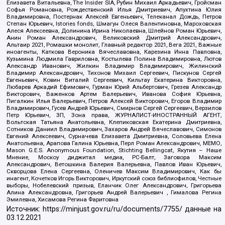
Елизавета Витальевна, The Insider SIA, Рубин Михаил Аркадьевич, Гройсман
Софья Романовна, Рождественский Илья Дмитриевич, Апухтина Юлия
Владимировна, Постернак Алексей Евгеньевич, Телеканал Дождь, Петров
Степан Юрьевич, Istories fonds, Шмагун Олеся Валентиновна, Мароховская
Алеся Алексеевна, Долинина Ирина Николаевна, Шлейнов Роман Юрьевич,
Анин Роман Александрович, Великовский Дмитрий Александрович,
Альтаир 2021, Ромашки монолит, Главный редактор 2021, Вега 2021, Важные
иноагенты, Каткова Вероника Вячеславовна, Карезина Инна Павловна,
Кузьмина Людмила Гавриловна, Костылева Полина Владимировна, Лютов
Александр Иванович, Жилкин Владимир Владимирович, Жилинский
Владимир Александрович, Тихонов Михаил Сергеевич, Пискунов Сергей
Евгеньевич, Ковин Виталий Сергеевич, Кильтау Екатерина Викторовна,
Любарев Аркадий Ефимович, Гурман Юрий Альбертович, Грезев Александр
Викторович, Важенков Артем Валерьевич, Иванова София Юрьевна,
Пигалкин Илья Валерьевич, Петров Алексей Викторович, Егоров Владимир
Владимирович, Гусев Андрей Юрьевич, Смирнов Сергей Сергеевич, Верзилов
Петр Юрьевич, ЗП, Зона права, ЖУРНАЛИСТ-ИНОСТРАННЫЙ АГЕНТ,
Вольтская Татьяна Анатольевна, Клепиковская Екатерина Дмитриевна,
Сотников Даниил Владимирович, Захаров Андрей Вячеславович, Симонов
Евгений Алексеевич, Сурначева Елизавета Дмитриевна, Соловьева Елена
Анатольевна, Арапова Галина Юрьевна, Перл Роман Александрович, МЕМО,
Mason G.E.S. Anonymous Foundation, Stichting Bellingcat, Якутия – Наше
Мнение, Москоу диджитал медиа, РС-Балт, Заговора Максим
Александрович, Ветошкина Валерия Валерьевна, Павлов Иван Юрьевич,
Скворцова Елена Сергеевна, Оленичев Максим Владимирович, Как бы
инагент, Кочетков Игорь Викторович, Иркутский союз библиофилов, Честные
выборы, Нобелевский призыв, Еланчик Олег Александрович, Григорьева
Алина Александровна, Григорьев Андрей Валерьевич , Гималова Регина
Эмилевна, Хисамова Регина Фаритовна
Источник:
https://minjust.gov.ru/ru/documents/7755/
данные на
03.12.2021