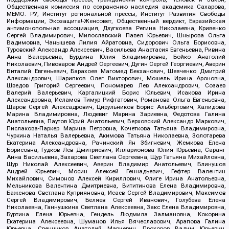
Общественная комиссия по сохранению наследия академика Сахарова,
МЕМО. РУ, Институт региональной прессы, Институт Развития Свободы
Информации, Экозащита!-Женсовет, Общественный вердикт, Евразийская
антимонопольная ассоциация, Дзугкоева Регина Николаевна, Кривенко
Сергей Владимирович, Милославский Павел Юрьевич, Шнырова Ольга
Вадимовна, Чанышева Лилия Айратовна, Сидорович Ольга Борисовна,
Туровский Александр Алексеевич, Васильева Анастасия Евгеньевна, Ривина
Анна Валерьевна, Бурдина Юлия Владимировна, Бойко Анатолий
Николаевич, Пивоваров Андрей Сергеевич, Дугин Сергей Георгиевич, Аверин
Виталий Евгеньевич, Барахоев Магомед Бекханович, Шевченко Дмитрий
Александрович, Шарипков Олег Викторович, Мошель Ирина Ароновна,
Шведов Григорий Сергеевич, Пономарев Лев Александрович, Созаев
Валерий Валерьевич, Каргалицкий Борис Юльевич, Исакова Ирина
Александровна, Исламов Тимур Рифгатович, Романова Ольга Евгеньевна,
Щаров Сергей Алексадрович, Цирульников Борис Альбертович, Халидова
Марина Владимировна, Людевиг Марина Зариевна, Федотова Галина
Анатольевна, Паутов Юрий Анатольевич, Верховский Александр Маркович,
Пислакова-Паркер Марина Петровна, Кочеткова Татьяна Владимировна,
Чуркина Наталья Валерьевна, Акимова Татьяна Николаевна, Золотарева
Екатерина Александровна, Рачинский Ян Збигневич, Жемкова Елена
Борисовна, Гудков Лев Дмитриевич, Илларионова Юлия Юрьевна, Саранг
Анна Васильевна, Захарова Светлана Сергеевна, Щур Татьяна Михайловна,
Щур Николай Алексеевич, Аверин Владимир Анатольевич, Блинушов
Андрей Юрьевич, Мосин Алексей Геннадьевич, Гефтер Валентин
Михайлович, Симонов Алексей Кириллович, Флиге Ирина Анатольевна,
Мельникова Валентина Дмитриевна, Вититинова Елена Владимировна,
Баженова Светлана Куприяновна, Исаев Сергей Владимирович, Максимов
Сергей Владимирович, Беляев Сергей Иванович, Голубева Елена
Николаевна, Ганнушкина Светлана Алексеевна, Закс Елена Владимировна,
Буртина Елена Юрьевна, Гендель Людмила Залмановна, Кокорина
Екатерина Алексеевна, Шуманов Илья Вячеславович, Арапова Галина
Юрьевна, Свечников Анатолий Мариевич, Прохоров Вадим Юрьевич,