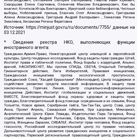
Скворцова Елена Сергеевна, Оленичев Максим Владимирович, Как бы
инагент, Кочетков Игорь Викторович, Иркутский союз библиофилов, Честные
выборы, Нобелевский призыв, Еланчик Олег Александрович, Григорьева
Алина Александровна, Григорьев Андрей Валерьевич , Гималова Регина
Эмилевна, Хисамова Регина Фаритовна
Источник:
https://minjust.gov.ru/ru/documents/7755/
данные на
03.12.2021
* Сведения реестра НКО, выполняющих функции
иностранного агента:
Гражданин.Армия.Право, Нижегородский центр немецкой и европейской
культуры, Центр гендерных исследований, Фонд защиты прав граждан Штаб,
Институт права и публичной политики, Фонд борьбы с коррупцией, Альянс
врачей, НАСИЛИЮ.НЕТ, Мы против СПИДа, СВЕЧА, Открытый Петербург,
Гуманитарное действие, Лига Избирателей, Правовая инициатива,
Гражданская инициатива против экологической преступности,
Гражданский Союз, "Хасдей Ерушалаим" (Милосердие), Центр поддержки и
содействия развитию средств массовой информации, В защиту прав
заключенных, Горячая Линия, Центр социально-информационных
инициатив Действие, Институт глобализации и социальных движений,
ВМЕСТЕ, Благотворительный фонд охраны здоровья и защиты прав
граждан, Благотворительный фонд помощи осужденным и их семьям, Фонд
Тольятти, Новое время, Серебряная тайга, Так-Так-Так, центр Сова, центр
Анна, Проект Апрель, Самарская губерния, Эра здоровья, Мемориал,
Аналитический Центр Юрия Левады, Издательство Парк Гагарина, Фонд
содействия имени Андрея Рылькова, Сфера, Уральская правозащитная
группа, Женщины Евразии, СИБАЛЬТ, Институт прав человека, Фонд защиты
гласности, Российский исследовательский центр по правам человека,
Дальневосточный центр развития гражданских инициатив и социального
партнерства, Пермский региональный правозащитный центр, Гражданское