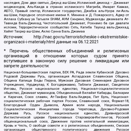
наследия, Дом двух святых, Джунд аш-Шам, Исламский джихад – Джамаат
моджахедов, Аль-Каида в странах исламского Магриба, Имарат Кавказ,
АБТО, Правый сектор, Исламское государство, Джабха аль-Нусра ли-Ахль
аш-Шам, Народное ополчение имени К. Минина и Д. Пожарского, Аджр от
Аллаха Субхану уа Тагьаля SHAM, АУМ Синрике, Муджахеды джамаата Ат-
Тавхида Валь-Джихад, Чистопольский Джамаат, Рохнамо ба суи давлати
исломи, Террористическое сообщество Сеть, Катиба Таухид валь-Джихад,
Хайят Тахрир аш-Шам, Ахлю Сунна Валь Джамаа
Источник:
http://nac.gov.ru/terroristicheskie-i-ekstremistskie-
organizacii-i-materialy.html
данные на
06.12.2021
* Перечень общественных объединений и религиозных
организаций в отношении которых судом принято
вступившее в законную силу решение о ликвидации или
запрете деятельности:
Национал-большевистская партия, ВЕК РА, Рада земли Кубанской Духовно
Родовой Державы Русь, организация Асгардская Славянская Община,
Община Капища Веды Перуна, Мужская Духовная Семинария Духовное
Учреждение, Нурджулар, К Богодержавию, Таблиги Джамаат, Свидетели
Иеговы, Русское национальное единство, Национал-социалистическое
общество, Джамаат мувахидов, Объединенный Вилайат Кабарды, Балкарии
и Карачая, Союз славян, Ат-Такфир Валь-Хиджра, Пит Буль, Национал-
социалистическая рабочая партия России, Славянский союз, Формат-18,
Благородный Орден Дьявола, Армия воли народа, Национальная
Социалистическая Инициатива города Череповца, Духовно-Родовая
Держава Русь, Русское национальное единство, Древнерусской
Инглистической церкви Православных Староверов-Инглингов, Русский
общенациональный союз, Движение против нелегальной иммиграции,
Кровь и Честь, О свободе совести и о религиозных объединениях, Омская
организация общественного политического движения Русское