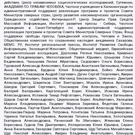
действие, Центр независимых социологических исследований, Сутяжник,
АКАДЕМИЯ ПО ПРАВАМ ЧЕЛОВЕКА, Частное учреждение в Калининграде по
административной поддержке реализации программ и проектов Совета
Министров северных стран, Центр развития некоммерческих организаций,
Гражданское содействие, Интернешнл-Р, Центр Защиты Прав Средств
Массовой Информации, Институт развития прессы - Сибирь, Частное
учреждение в Санкт-Петербурге по административной поддержке
реализации программ и проектов Совета Министров Северных Стран, Фонд
поддержки свободы прессы, Гражданский контроль, Человек и Закон,
Общественная комиссия по сохранению наследия академика Сахарова,
МЕМО. РУ, Институт региональной прессы, Институт Развития Свободы
Информации, Экозащита!-Женсовет, Общественный вердикт, Евразийская
антимонопольная ассоциация, Дзугкоева Регина Николаевна, Кривенко
Сергей Владимирович, Милославский Павел Юрьевич, Шнырова Ольга
Вадимовна, Чанышева Лилия Айратовна, Сидорович Ольга Борисовна,
Туровский Александр Алексеевич, Васильева Анастасия Евгеньевна, Ривина
Анна Валерьевна, Бурдина Юлия Владимировна, Бойко Анатолий
Николаевич, Пивоваров Андрей Сергеевич, Дугин Сергей Георгиевич, Аверин
Виталий Евгеньевич, Барахоев Магомед Бекханович, Шевченко Дмитрий
Александрович, Шарипков Олег Викторович, Мошель Ирина Ароновна,
Шведов Григорий Сергеевич, Пономарев Лев Александрович, Созаев
Валерий Валерьевич, Каргалицкий Борис Юльевич, Исакова Ирина
Александровна, Исламов Тимур Рифгатович, Романова Ольга Евгеньевна,
Щаров Сергей Алексадрович, Цирульников Борис Альбертович, Халидова
Марина Владимировна, Людевиг Марина Зариевна, Федотова Галина
Анатольевна, Паутов Юрий Анатольевич, Верховский Александр Маркович,
Пислакова-Паркер Марина Петровна, Кочеткова Татьяна Владимировна,
Чуркина Наталья Валерьевна, Акимова Татьяна Николаевна, Золотарева
Екатерина Александровна, Рачинский Ян Збигневич, Жемкова Елена
Борисовна, Гудков Лев Дмитриевич, Илларионова Юлия Юрьевна, Саранг
Анна Васильевна, Захарова Светлана Сергеевна, Щур Татьяна Михайловна,
Щур Николай Алексеевич, Аверин Владимир Анатольевич, Блинушов