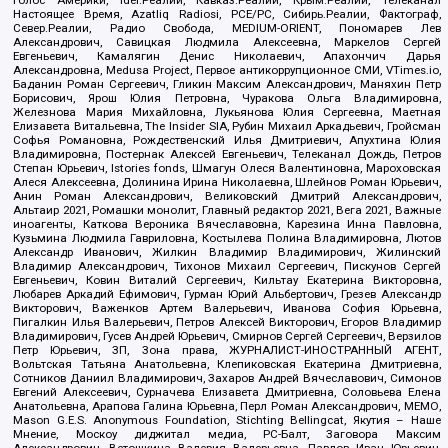
Настоящее Время, Azatliq Radiosi, PCE/PC, Сибирь.Реалии, Фактограф,
Север.Реалии, Радио Свобода, MEDIUM-ORIENT, Пономарев Лев
Александрович, Савицкая Людмила Алексеевна, Маркелов Сергей
Евгеньевич, Камалягин Денис Николаевич, Апахончич Дарья
Александровна, Medusa Project, Первое антикоррупционное СМИ, VTimes.io,
Баданин Роман Сергеевич, Гликин Максим Александрович, Маняхин Петр
Борисович, Ярош Юлия Петровна, Чуракова Ольга Владимировна,
Железнова Мария Михайловна, Лукьянова Юлия Сергеевна, Маетная
Елизавета Витальевна, The Insider SIA, Рубин Михаил Аркадьевич, Гройсман
Софья Романовна, Рождественский Илья Дмитриевич, Апухтина Юлия
Владимировна, Постернак Алексей Евгеньевич, Телеканал Дождь, Петров
Степан Юрьевич, Istories fonds, Шмагун Олеся Валентиновна, Мароховская
Алеся Алексеевна, Долинина Ирина Николаевна, Шлейнов Роман Юрьевич,
Анин Роман Александрович, Великовский Дмитрий Александрович,
Альтаир 2021, Ромашки монолит, Главный редактор 2021, Вега 2021, Важные
иноагенты, Каткова Вероника Вячеславовна, Карезина Инна Павловна,
Кузьмина Людмила Гавриловна, Костылева Полина Владимировна, Лютов
Александр Иванович, Жилкин Владимир Владимирович, Жилинский
Владимир Александрович, Тихонов Михаил Сергеевич, Пискунов Сергей
Евгеньевич, Ковин Виталий Сергеевич, Кильтау Екатерина Викторовна,
Любарев Аркадий Ефимович, Гурман Юрий Альбертович, Грезев Александр
Викторович, Важенков Артем Валерьевич, Иванова София Юрьевна,
Пигалкин Илья Валерьевич, Петров Алексей Викторович, Егоров Владимир
Владимирович, Гусев Андрей Юрьевич, Смирнов Сергей Сергеевич, Верзилов
Петр Юрьевич, ЗП, Зона права, ЖУРНАЛИСТ-ИНОСТРАННЫЙ АГЕНТ,
Вольтская Татьяна Анатольевна, Клепиковская Екатерина Дмитриевна,
Сотников Даниил Владимирович, Захаров Андрей Вячеславович, Симонов
Евгений Алексеевич, Сурначева Елизавета Дмитриевна, Соловьева Елена
Анатольевна, Арапова Галина Юрьевна, Перл Роман Александрович, МЕМО,
Mason G.E.S. Anonymous Foundation, Stichting Bellingcat, Якутия – Наше
Мнение, Москоу диджитал медиа, РС-Балт, Заговора Максим
Александрович, Ветошкина Валерия Валерьевна, Павлов Иван Юрьевич,