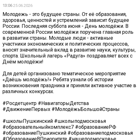
13:06
25.06.2026
Молодежь - это будущее страны. От её образования,
здоровья, ценностей и устремлений зависит будущее
России. Последняя суббота июня - День молодёжи. В
современной России молодёжи поручена главная роль
в развитии страны. Молодые люди - активные
участники экономических и политических процессов,
вносят значительный вклад в развитие науки, культуры,
спорта. Школьный лагерь «Радуга» поздравляет всех с
Днём молодёжи!
Для детей организовано тематическое мероприятие
«Даёшь молодёжь!» Ребята узнали об истории
возникновения праздника и приняли активное участие в
различных конкурсах.
#Росдетцентр #НавигаторыДетства
#ДвижениеПервых #МолодёжьБольшойСтраны
#школыПушкинский #школыподмосковья
#образовательныйкомплекс7 #образованиеРФ
#образованиеПушкинский #образованиеподмосковья
#ОбразованиеВПриоритете #нашеподмосковье