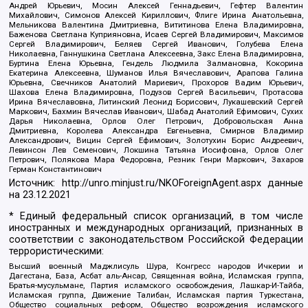
Андрей Юрьевич, Мосин Алексей Геннадьевич, Гефтер Валентин
Михайлович, Симонов Алексей Кириллович, Флиге Ирина Анатольевна,
Мельникова Валентина Дмитриевна, Вититинова Елена Владимировна,
Баженова Светлана Куприяновна, Исаев Сергей Владимирович, Максимов
Сергей Владимирович, Беляев Сергей Иванович, Голубева Елена
Николаевна, Ганнушкина Светлана Алексеевна, Закс Елена Владимировна,
Буртина Елена Юрьевна, Гендель Людмила Залмановна, Кокорина
Екатерина Алексеевна, Шуманов Илья Вячеславович, Арапова Галина
Юрьевна, Свечников Анатолий Мариевич, Прохоров Вадим Юрьевич,
Шахова Елена Владимировна, Подузов Сергей Васильевич, Протасова
Ирина Вячеславовна, Литинский Леонид Борисович, Лукашевский Сергей
Маркович, Бахмин Вячеслав Иванович, Шабад Анатолий Ефимович, Сухих
Дарья Николаевна, Орлов Олег Петрович, Добровольская Анна
Дмитриевна, Королева Александра Евгеньевна, Смирнов Владимир
Александрович, Вицин Сергей Ефимович, Золотухин Борис Андреевич,
Левинсон Лев Семенович, Локшина Татьяна Иосифовна, Орлов Олег
Петрович, Полякова Мара Федоровна, Резник Генри Маркович, Захаров
Герман Константинович
Источник:
http://unro.minjust.ru/NKOForeignAgent.aspx
данные
на
23.12.2021
* Единый федеральный список организаций, в том числе
иностранных и международных организаций, признанных в
соответствии с законодательством Российской Федерации
террористическими:
Высший военный Маджлисуль Шура, Конгресс народов Ичкерии и
Дагестана, База, Асбат аль-Ансар, Священная война, Исламская группа,
Братья-мусульмане, Партия исламского освобождения, Лашкар-И-Тайба,
Исламская группа, Движение Талибан, Исламская партия Туркестана,
Общество социальных реформ, Общество возрождения исламского