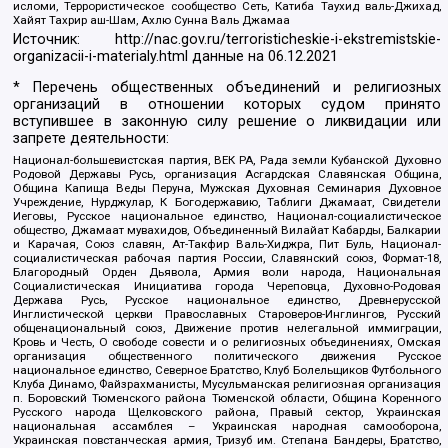
исломи, Террористическое сообщество Сеть, Катиба Таухид валь-Джихад,
Хайят Тахрир аш-Шам, Ахлю Сунна Валь Джамаа
Источник:
http://nac.gov.ru/terroristicheskie-i-ekstremistskie-
organizacii-i-materialy.html
данные на
06.12.2021
* Перечень общественных объединений и религиозных
организаций в отношении которых судом принято
вступившее в законную силу решение о ликвидации или
запрете деятельности:
Национал-большевистская партия, ВЕК РА, Рада земли Кубанской Духовно
Родовой Державы Русь, организация Асгардская Славянская Община,
Община Капища Веды Перуна, Мужская Духовная Семинария Духовное
Учреждение, Нурджулар, К Богодержавию, Таблиги Джамаат, Свидетели
Иеговы, Русское национальное единство, Национал-социалистическое
общество, Джамаат мувахидов, Объединенный Вилайат Кабарды, Балкарии
и Карачая, Союз славян, Ат-Такфир Валь-Хиджра, Пит Буль, Национал-
социалистическая рабочая партия России, Славянский союз, Формат-18,
Благородный Орден Дьявола, Армия воли народа, Национальная
Социалистическая Инициатива города Череповца, Духовно-Родовая
Держава Русь, Русское национальное единство, Древнерусской
Инглистической церкви Православных Староверов-Инглингов, Русский
общенациональный союз, Движение против нелегальной иммиграции,
Кровь и Честь, О свободе совести и о религиозных объединениях, Омская
организация общественного политического движения Русское
национальное единство, Северное Братство, Клуб Болельщиков Футбольного
Клуба Динамо, Файзрахманисты, Мусульманская религиозная организация
п. Боровский Тюменского района Тюменской области, Община Коренного
Русского народа Щелковского района, Правый сектор, Украинская
национальная ассамблея – Украинская народная самооборона,
Украинская повстанческая армия, Тризуб им. Степана Бандеры, Братство,