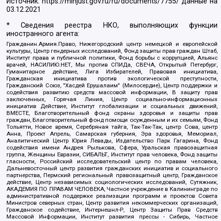
Источник:
https://minjust.gov.ru/ru/documents/7755/
данные на
03.12.2021
* Сведения реестра НКО, выполняющих функции
иностранного агента:
Гражданин.Армия.Право, Нижегородский центр немецкой и европейской
культуры, Центр гендерных исследований, Фонд защиты прав граждан Штаб,
Институт права и публичной политики, Фонд борьбы с коррупцией, Альянс
врачей, НАСИЛИЮ.НЕТ, Мы против СПИДа, СВЕЧА, Открытый Петербург,
Гуманитарное действие, Лига Избирателей, Правовая инициатива,
Гражданская инициатива против экологической преступности,
Гражданский Союз, "Хасдей Ерушалаим" (Милосердие), Центр поддержки и
содействия развитию средств массовой информации, В защиту прав
заключенных, Горячая Линия, Центр социально-информационных
инициатив Действие, Институт глобализации и социальных движений,
ВМЕСТЕ, Благотворительный фонд охраны здоровья и защиты прав
граждан, Благотворительный фонд помощи осужденным и их семьям, Фонд
Тольятти, Новое время, Серебряная тайга, Так-Так-Так, центр Сова, центр
Анна, Проект Апрель, Самарская губерния, Эра здоровья, Мемориал,
Аналитический Центр Юрия Левады, Издательство Парк Гагарина, Фонд
содействия имени Андрея Рылькова, Сфера, Уральская правозащитная
группа, Женщины Евразии, СИБАЛЬТ, Институт прав человека, Фонд защиты
гласности, Российский исследовательский центр по правам человека,
Дальневосточный центр развития гражданских инициатив и социального
партнерства, Пермский региональный правозащитный центр, Гражданское
действие, Центр независимых социологических исследований, Сутяжник,
АКАДЕМИЯ ПО ПРАВАМ ЧЕЛОВЕКА, Частное учреждение в Калининграде по
административной поддержке реализации программ и проектов Совета
Министров северных стран, Центр развития некоммерческих организаций,
Гражданское содействие, Интернешнл-Р, Центр Защиты Прав Средств
Массовой Информации, Институт развития прессы - Сибирь, Частное