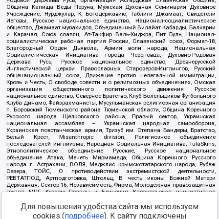
Родовой Державы Русь, организация Асгардская Славянская Община,
Община Капища Веды Перуна, Мужская Духовная Семинария Духовное
Учреждение, Нурджулар, К Богодержавию, Таблиги Джамаат, Свидетели
Иеговы, Русское национальное единство, Национал-социалистическое
общество, Джамаат мувахидов, Объединенный Вилайат Кабарды, Балкарии
и Карачая, Союз славян, Ат-Такфир Валь-Хиджра, Пит Буль, Национал-
социалистическая рабочая партия России, Славянский союз, Формат-18,
Благородный Орден Дьявола, Армия воли народа, Национальная
Социалистическая Инициатива города Череповца, Духовно-Родовая
Держава Русь, Русское национальное единство, Древнерусской
Инглистической церкви Православных Староверов-Инглингов, Русский
общенациональный союз, Движение против нелегальной иммиграции,
Кровь и Честь, О свободе совести и о религиозных объединениях, Омская
организация общественного политического движения Русское
национальное единство, Северное Братство, Клуб Болельщиков Футбольного
Клуба Динамо, Файзрахманисты, Мусульманская религиозная организация
п. Боровский Тюменского района Тюменской области, Община Коренного
Русского народа Щелковского района, Правый сектор, Украинская
национальная ассамблея – Украинская народная самооборона,
Украинская повстанческая армия, Тризуб им. Степана Бандеры, Братство,
Белый Крест, Misanthropic division, Религиозное объединение
последователей инглиизма, Народная Социальная Инициатива, TulaSkins,
Этнополитическое объединение Русские, Русское национальное
объединение Атака, Мечеть Мирмамеда, Община Коренного Русского
народа г. Астрахани, ВОЛЯ, Меджлис крымскотатарского народа, Рубеж
Севера, ТОЙС, О противодействии экстремистской деятельности,
РЕВТАТПОД, Артподготовка, Штольц, В честь иконы Божией Матери
Державная, Сектор 16, Независимость, Фирма, Молодежная правозащитная
группа МПГ, Курсом Правды и Единения, Каракольская инициативная
группа, Автоград Крю, Союз Славянских Сил Руси, Алля-Аят,
Для повышения удобства сайта мы используем
Благотворительный пансионат Ак Умут, Русская республика Русь,
Арестантское уголовное единство, Башкорт, Нация и свобода, W.H.С., Фалунь
cookies (
подробнее
). К сайту подключены