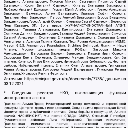
Владимир Александрович, Тихонов Михаил Сергеевич, Пискунов Сергей
Евгеньевич, Ковин Виталий Сергеевич, Кильтау Екатерина Викторовна,
Любарев Аркадий Ефимович, Гурман Юрий Альбертович, Грезев Александр
Викторович, Важенков Артем Валерьевич, Иванова София Юрьевна,
Пигалкин Илья Валерьевич, Петров Алексей Викторович, Егоров Владимир
Владимирович, Гусев Андрей Юрьевич, Смирнов Сергей Сергеевич, Верзилов
Петр Юрьевич, ЗП, Зона права, ЖУРНАЛИСТ-ИНОСТРАННЫЙ АГЕНТ,
Вольтская Татьяна Анатольевна, Клепиковская Екатерина Дмитриевна,
Сотников Даниил Владимирович, Захаров Андрей Вячеславович, Симонов
Евгений Алексеевич, Сурначева Елизавета Дмитриевна, Соловьева Елена
Анатольевна, Арапова Галина Юрьевна, Перл Роман Александрович, МЕМО,
Mason G.E.S. Anonymous Foundation, Stichting Bellingcat, Якутия – Наше
Мнение, Москоу диджитал медиа, РС-Балт, Заговора Максим
Александрович, Ветошкина Валерия Валерьевна, Павлов Иван Юрьевич,
Скворцова Елена Сергеевна, Оленичев Максим Владимирович, Как бы
инагент, Кочетков Игорь Викторович, Иркутский союз библиофилов, Честные
выборы, Нобелевский призыв, Еланчик Олег Александрович, Григорьева
Алина Александровна, Григорьев Андрей Валерьевич , Гималова Регина
Эмилевна, Хисамова Регина Фаритовна
Источник:
https://minjust.gov.ru/ru/documents/7755/
данные на
03.12.2021
* Сведения реестра НКО, выполняющих функции
иностранного агента:
Гражданин.Армия.Право, Нижегородский центр немецкой и европейской
культуры, Центр гендерных исследований, Фонд защиты прав граждан Штаб,
Институт права и публичной политики, Фонд борьбы с коррупцией, Альянс
врачей, НАСИЛИЮ.НЕТ, Мы против СПИДа, СВЕЧА, Открытый Петербург,
Гуманитарное действие, Лига Избирателей, Правовая инициатива,
Гражданская инициатива против экологической преступности,
Гражданский Союз, "Хасдей Ерушалаим" (Милосердие), Центр поддержки и