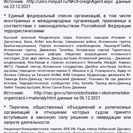
Источник:
http://unro.minjust.ru/NKOForeignAgent.aspx
данные
на
23.12.2021
* Единый федеральный список организаций, в том числе
иностранных и международных организаций, признанных в
соответствии с законодательством Российской Федерации
террористическими:
Высший военный Маджлисуль Шура, Конгресс народов Ичкерии и
Дагестана, База, Асбат аль-Ансар, Священная война, Исламская группа,
Братья-мусульмане, Партия исламского освобождения, Лашкар-И-Тайба,
Исламская группа, Движение Талибан, Исламская партия Туркестана,
Общество социальных реформ, Общество возрождения исламского
наследия, Дом двух святых, Джунд аш-Шам, Исламский джихад – Джамаат
моджахедов, Аль-Каида в странах исламского Магриба, Имарат Кавказ,
АБТО, Правый сектор, Исламское государство, Джабха аль-Нусра ли-Ахль
аш-Шам, Народное ополчение имени К. Минина и Д. Пожарского, Аджр от
Аллаха Субхану уа Тагьаля SHAM, АУМ Синрике, Муджахеды джамаата Ат-
Тавхида Валь-Джихад, Чистопольский Джамаат, Рохнамо ба суи давлати
исломи, Террористическое сообщество Сеть, Катиба Таухид валь-Джихад,
Хайят Тахрир аш-Шам, Ахлю Сунна Валь Джамаа
Источник:
http://nac.gov.ru/terroristicheskie-i-ekstremistskie-
organizacii-i-materialy.html
данные на
06.12.2021
* Перечень общественных объединений и религиозных
организаций в отношении которых судом принято
вступившее в законную силу решение о ликвидации или
запрете деятельности:
Национал-большевистская партия, ВЕК РА, Рада земли Кубанской Духовно