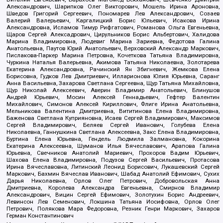
Александрович, Шарипков Олег Викторович, Мошель Ирина Ароновна,
Шведов Григорий Сергеевич, Пономарев Лев Александрович, Созаев
Валерий Валерьевич, Каргалицкий Борис Юльевич, Исакова Ирина
Александровна, Исламов Тимур Рифгатович, Романова Ольга Евгеньевна,
Щаров Сергей Алексадрович, Цирульников Борис Альбертович, Халидова
Марина Владимировна, Людевиг Марина Зариевна, Федотова Галина
Анатольевна, Паутов Юрий Анатольевич, Верховский Александр Маркович,
Пислакова-Паркер Марина Петровна, Кочеткова Татьяна Владимировна,
Чуркина Наталья Валерьевна, Акимова Татьяна Николаевна, Золотарева
Екатерина Александровна, Рачинский Ян Збигневич, Жемкова Елена
Борисовна, Гудков Лев Дмитриевич, Илларионова Юлия Юрьевна, Саранг
Анна Васильевна, Захарова Светлана Сергеевна, Щур Татьяна Михайловна,
Щур Николай Алексеевич, Аверин Владимир Анатольевич, Блинушов
Андрей Юрьевич, Мосин Алексей Геннадьевич, Гефтер Валентин
Михайлович, Симонов Алексей Кириллович, Флиге Ирина Анатольевна,
Мельникова Валентина Дмитриевна, Вититинова Елена Владимировна,
Баженова Светлана Куприяновна, Исаев Сергей Владимирович, Максимов
Сергей Владимирович, Беляев Сергей Иванович, Голубева Елена
Николаевна, Ганнушкина Светлана Алексеевна, Закс Елена Владимировна,
Буртина Елена Юрьевна, Гендель Людмила Залмановна, Кокорина
Екатерина Алексеевна, Шуманов Илья Вячеславович, Арапова Галина
Юрьевна, Свечников Анатолий Мариевич, Прохоров Вадим Юрьевич,
Шахова Елена Владимировна, Подузов Сергей Васильевич, Протасова
Ирина Вячеславовна, Литинский Леонид Борисович, Лукашевский Сергей
Маркович, Бахмин Вячеслав Иванович, Шабад Анатолий Ефимович, Сухих
Дарья Николаевна, Орлов Олег Петрович, Добровольская Анна
Дмитриевна, Королева Александра Евгеньевна, Смирнов Владимир
Александрович, Вицин Сергей Ефимович, Золотухин Борис Андреевич,
Левинсон Лев Семенович, Локшина Татьяна Иосифовна, Орлов Олег
Петрович, Полякова Мара Федоровна, Резник Генри Маркович, Захаров
Герман Константинович