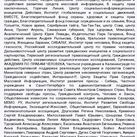
содействия развитию средств массовой информации, В защиту прав
заключенных, Горячая Линия, Центр социально-информационных
инициатив Действие, Институт глобализации и социальных движений,
ВМЕСТЕ, Благотворительный фонд охраны здоровья и защиты прав
граждан, Благотворительный фонд помощи осужденным и их семьям, Фонд
Тольятти, Новое время, Серебряная тайга, Так-Так-Так, центр Сова, центр
Анна, Проект Апрель, Самарская губерния, Эра здоровья, Мемориал,
Аналитический Центр Юрия Левады, Издательство Парк Гагарина, Фонд
содействия имени Андрея Рылькова, Сфера, Уральская правозащитная
группа, Женщины Евразии, СИБАЛЬТ, Институт прав человека, Фонд защиты
гласности, Российский исследовательский центр по правам человека,
Дальневосточный центр развития гражданских инициатив и социального
партнерства, Пермский региональный правозащитный центр, Гражданское
действие, Центр независимых социологических исследований, Сутяжник,
АКАДЕМИЯ ПО ПРАВАМ ЧЕЛОВЕКА, Частное учреждение в Калининграде по
административной поддержке реализации программ и проектов Совета
Министров северных стран, Центр развития некоммерческих организаций,
Гражданское содействие, Интернешнл-Р, Центр Защиты Прав Средств
Массовой Информации, Институт развития прессы - Сибирь, Частное
учреждение в Санкт-Петербурге по административной поддержке
реализации программ и проектов Совета Министров Северных Стран, Фонд
поддержки свободы прессы, Гражданский контроль, Человек и Закон,
Общественная комиссия по сохранению наследия академика Сахарова,
МЕМО. РУ, Институт региональной прессы, Институт Развития Свободы
Информации, Экозащита!-Женсовет, Общественный вердикт, Евразийская
антимонопольная ассоциация, Дзугкоева Регина Николаевна, Кривенко
Сергей Владимирович, Милославский Павел Юрьевич, Шнырова Ольга
Вадимовна, Чанышева Лилия Айратовна, Сидорович Ольга Борисовна,
Туровский Александр Алексеевич, Васильева Анастасия Евгеньевна, Ривина
Анна Валерьевна, Бурдина Юлия Владимировна, Бойко Анатолий
Николаевич, Пивоваров Андрей Сергеевич, Дугин Сергей Георгиевич, Аверин
Виталий Евгеньевич, Барахоев Магомед Бекханович, Шевченко Дмитрий