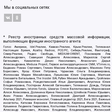
Мы в социальных сетях:
* Реестр иностранных средств массовой информации,
выполняющих функции иностранного агента:
Голос Америки, Idel.Реалии, Кавказ.Реалии, Крым.Реалии, Телеканал
Настоящее Время, Azatliq Radiosi, PCE/PC, Сибирь.Реалии, Фактограф,
Север.Реалии, Радио Свобода, MEDIUM-ORIENT, Пономарев Лев
Александрович, Савицкая Людмила Алексеевна, Маркелов Сергей
Евгеньевич, Камалягин Денис Николаевич, Апахончич Дарья
Александровна, Medusa Project, Первое антикоррупционное СМИ, VTimes.io,
Баданин Роман Сергеевич, Гликин Максим Александрович, Маняхин Петр
Борисович, Ярош Юлия Петровна, Чуракова Ольга Владимировна,
Железнова Мария Михайловна, Лукьянова Юлия Сергеевна, Маетная
Елизавета Витальевна, The Insider SIA, Рубин Михаил Аркадьевич, Гройсман
Софья Романовна, Рождественский Илья Дмитриевич, Апухтина Юлия
Владимировна, Постернак Алексей Евгеньевич, Телеканал Дождь, Петров
Степан Юрьевич, Istories fonds, Шмагун Олеся Валентиновна, Мароховская
Алеся Алексеевна, Долинина Ирина Николаевна, Шлейнов Роман Юрьевич,
Анин Роман Александрович, Великовский Дмитрий Александрович,
Альтаир 2021, Ромашки монолит, Главный редактор 2021, Вега 2021, Важные
иноагенты, Каткова Вероника Вячеславовна, Карезина Инна Павловна,
Кузьмина Людмила Гавриловна, Костылева Полина Владимировна, Лютов
Александр Иванович, Жилкин Владимир Владимирович, Жилинский