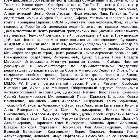
граждан, Благотворительный фонд помощи осужденным и их семьям, Фонд
Тольятти, Новое время, Серебряная тайга, Так-Так-Так, центр Сова, центр
Анна, Проект Апрель, Самарская губерния, Эра здоровья, Мемориал,
Аналитический Центр Юрия Левады, Издательство Парк Гагарина, Фонд
содействия имени Андрея Рылькова, Сфера, Уральская правозащитная
группа, Женщины Евразии, СИБАЛЬТ, Институт прав человека, Фонд защиты
гласности, Российский исследовательский центр по правам человека,
Дальневосточный центр развития гражданских инициатив и социального
партнерства, Пермский региональный правозащитный центр, Гражданское
действие, Центр независимых социологических исследований, Сутяжник,
АКАДЕМИЯ ПО ПРАВАМ ЧЕЛОВЕКА, Частное учреждение в Калининграде по
административной поддержке реализации программ и проектов Совета
Министров северных стран, Центр развития некоммерческих организаций,
Гражданское содействие, Интернешнл-Р, Центр Защиты Прав Средств
Массовой Информации, Институт развития прессы - Сибирь, Частное
учреждение в Санкт-Петербурге по административной поддержке
реализации программ и проектов Совета Министров Северных Стран, Фонд
поддержки свободы прессы, Гражданский контроль, Человек и Закон,
Общественная комиссия по сохранению наследия академика Сахарова,
МЕМО. РУ, Институт региональной прессы, Институт Развития Свободы
Информации, Экозащита!-Женсовет, Общественный вердикт, Евразийская
антимонопольная ассоциация, Дзугкоева Регина Николаевна, Кривенко
Сергей Владимирович, Милославский Павел Юрьевич, Шнырова Ольга
Вадимовна, Чанышева Лилия Айратовна, Сидорович Ольга Борисовна,
Туровский Александр Алексеевич, Васильева Анастасия Евгеньевна, Ривина
Анна Валерьевна, Бурдина Юлия Владимировна, Бойко Анатолий
Николаевич, Пивоваров Андрей Сергеевич, Дугин Сергей Георгиевич, Аверин
Виталий Евгеньевич, Барахоев Магомед Бекханович, Шевченко Дмитрий
Александрович, Шарипков Олег Викторович, Мошель Ирина Ароновна,
Шведов Григорий Сергеевич, Пономарев Лев Александрович, Созаев
Валерий Валерьевич, Каргалицкий Борис Юльевич, Исакова Ирина
Александровна, Исламов Тимур Рифгатович, Романова Ольга Евгеньевна,