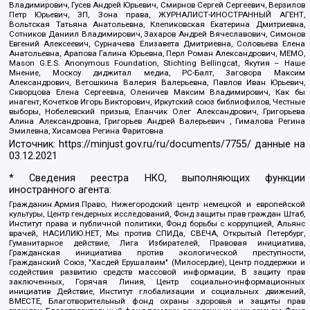
Владимирович, Гусев Андрей Юрьевич, Смирнов Сергей Сергеевич, Верзилов
Петр Юрьевич, ЗП, Зона права, ЖУРНАЛИСТ-ИНОСТРАННЫЙ АГЕНТ,
Вольтская Татьяна Анатольевна, Клепиковская Екатерина Дмитриевна,
Сотников Даниил Владимирович, Захаров Андрей Вячеславович, Симонов
Евгений Алексеевич, Сурначева Елизавета Дмитриевна, Соловьева Елена
Анатольевна, Арапова Галина Юрьевна, Перл Роман Александрович, МЕМО,
Mason G.E.S. Anonymous Foundation, Stichting Bellingcat, Якутия – Наше
Мнение, Москоу диджитал медиа, РС-Балт, Заговора Максим
Александрович, Ветошкина Валерия Валерьевна, Павлов Иван Юрьевич,
Скворцова Елена Сергеевна, Оленичев Максим Владимирович, Как бы
инагент, Кочетков Игорь Викторович, Иркутский союз библиофилов, Честные
выборы, Нобелевский призыв, Еланчик Олег Александрович, Григорьева
Алина Александровна, Григорьев Андрей Валерьевич , Гималова Регина
Эмилевна, Хисамова Регина Фаритовна
Источник:
https://minjust.gov.ru/ru/documents/7755/
данные на
03.12.2021
* Сведения реестра НКО, выполняющих функции
иностранного агента:
Гражданин.Армия.Право, Нижегородский центр немецкой и европейской
культуры, Центр гендерных исследований, Фонд защиты прав граждан Штаб,
Институт права и публичной политики, Фонд борьбы с коррупцией, Альянс
врачей, НАСИЛИЮ.НЕТ, Мы против СПИДа, СВЕЧА, Открытый Петербург,
Гуманитарное действие, Лига Избирателей, Правовая инициатива,
Гражданская инициатива против экологической преступности,
Гражданский Союз, "Хасдей Ерушалаим" (Милосердие), Центр поддержки и
содействия развитию средств массовой информации, В защиту прав
заключенных, Горячая Линия, Центр социально-информационных
инициатив Действие, Институт глобализации и социальных движений,
ВМЕСТЕ, Благотворительный фонд охраны здоровья и защиты прав