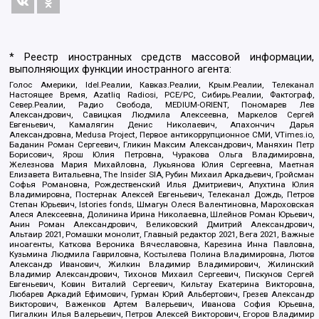
* Реестр иностранных средств массовой информации,
выполняющих функции иностранного агента:
Голос Америки, Idel.Реалии, Кавказ.Реалии, Крым.Реалии, Телеканал
Настоящее Время, Azatliq Radiosi, PCE/PC, Сибирь.Реалии, Фактограф,
Север.Реалии, Радио Свобода, MEDIUM-ORIENT, Пономарев Лев
Александрович, Савицкая Людмила Алексеевна, Маркелов Сергей
Евгеньевич, Камалягин Денис Николаевич, Апахончич Дарья
Александровна, Medusa Project, Первое антикоррупционное СМИ, VTimes.io,
Баданин Роман Сергеевич, Гликин Максим Александрович, Маняхин Петр
Борисович, Ярош Юлия Петровна, Чуракова Ольга Владимировна,
Железнова Мария Михайловна, Лукьянова Юлия Сергеевна, Маетная
Елизавета Витальевна, The Insider SIA, Рубин Михаил Аркадьевич, Гройсман
Софья Романовна, Рождественский Илья Дмитриевич, Апухтина Юлия
Владимировна, Постернак Алексей Евгеньевич, Телеканал Дождь, Петров
Степан Юрьевич, Istories fonds, Шмагун Олеся Валентиновна, Мароховская
Алеся Алексеевна, Долинина Ирина Николаевна, Шлейнов Роман Юрьевич,
Анин Роман Александрович, Великовский Дмитрий Александрович,
Альтаир 2021, Ромашки монолит, Главный редактор 2021, Вега 2021, Важные
иноагенты, Каткова Вероника Вячеславовна, Карезина Инна Павловна,
Кузьмина Людмила Гавриловна, Костылева Полина Владимировна, Лютов
Александр Иванович, Жилкин Владимир Владимирович, Жилинский
Владимир Александрович, Тихонов Михаил Сергеевич, Пискунов Сергей
Евгеньевич, Ковин Виталий Сергеевич, Кильтау Екатерина Викторовна,
Любарев Аркадий Ефимович, Гурман Юрий Альбертович, Грезев Александр
Викторович, Важенков Артем Валерьевич, Иванова София Юрьевна,
Пигалкин Илья Валерьевич, Петров Алексей Викторович, Егоров Владимир