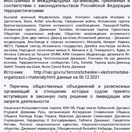
иностранных и международных организаций, признанных в
соответствии с законодательством Российской Федерации
террористическими:
Высший военный Маджлисуль Шура, Конгресс народов Ичкерии и
Дагестана, База, Асбат аль-Ансар, Священная война, Исламская группа,
Братья-мусульмане, Партия исламского освобождения, Лашкар-И-Тайба,
Исламская группа, Движение Талибан, Исламская партия Туркестана,
Общество социальных реформ, Общество возрождения исламского
наследия, Дом двух святых, Джунд аш-Шам, Исламский джихад – Джамаат
моджахедов, Аль-Каида в странах исламского Магриба, Имарат Кавказ,
АБТО, Правый сектор, Исламское государство, Джабха аль-Нусра ли-Ахль
аш-Шам, Народное ополчение имени К. Минина и Д. Пожарского, Аджр от
Аллаха Субхану уа Тагьаля SHAM, АУМ Синрике, Муджахеды джамаата Ат-
Тавхида Валь-Джихад, Чистопольский Джамаат, Рохнамо ба суи давлати
исломи, Террористическое сообщество Сеть, Катиба Таухид валь-Джихад,
Хайят Тахрир аш-Шам, Ахлю Сунна Валь Джамаа
Источник:
http://nac.gov.ru/terroristicheskie-i-ekstremistskie-
organizacii-i-materialy.html
данные на
06.12.2021
* Перечень общественных объединений и религиозных
организаций в отношении которых судом принято
вступившее в законную силу решение о ликвидации или
запрете деятельности:
Национал-большевистская партия, ВЕК РА, Рада земли Кубанской Духовно
Родовой Державы Русь, организация Асгардская Славянская Община,
Община Капища Веды Перуна, Мужская Духовная Семинария Духовное
Учреждение, Нурджулар, К Богодержавию, Таблиги Джамаат, Свидетели
Иеговы, Русское национальное единство, Национал-социалистическое
общество, Джамаат мувахидов, Объединенный Вилайат Кабарды, Балкарии