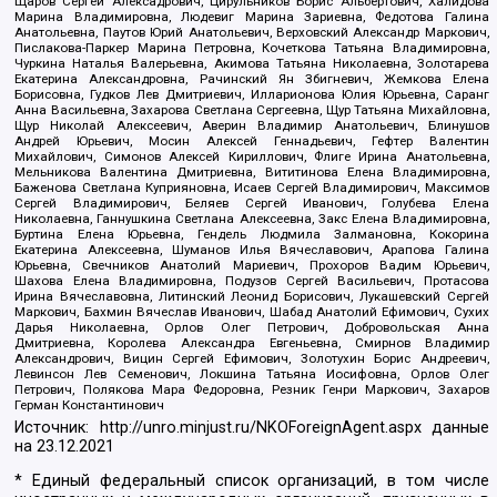
Щаров Сергей Алексадрович, Цирульников Борис Альбертович, Халидова
Марина Владимировна, Людевиг Марина Зариевна, Федотова Галина
Анатольевна, Паутов Юрий Анатольевич, Верховский Александр Маркович,
Пислакова-Паркер Марина Петровна, Кочеткова Татьяна Владимировна,
Чуркина Наталья Валерьевна, Акимова Татьяна Николаевна, Золотарева
Екатерина Александровна, Рачинский Ян Збигневич, Жемкова Елена
Борисовна, Гудков Лев Дмитриевич, Илларионова Юлия Юрьевна, Саранг
Анна Васильевна, Захарова Светлана Сергеевна, Щур Татьяна Михайловна,
Щур Николай Алексеевич, Аверин Владимир Анатольевич, Блинушов
Андрей Юрьевич, Мосин Алексей Геннадьевич, Гефтер Валентин
Михайлович, Симонов Алексей Кириллович, Флиге Ирина Анатольевна,
Мельникова Валентина Дмитриевна, Вититинова Елена Владимировна,
Баженова Светлана Куприяновна, Исаев Сергей Владимирович, Максимов
Сергей Владимирович, Беляев Сергей Иванович, Голубева Елена
Николаевна, Ганнушкина Светлана Алексеевна, Закс Елена Владимировна,
Буртина Елена Юрьевна, Гендель Людмила Залмановна, Кокорина
Екатерина Алексеевна, Шуманов Илья Вячеславович, Арапова Галина
Юрьевна, Свечников Анатолий Мариевич, Прохоров Вадим Юрьевич,
Шахова Елена Владимировна, Подузов Сергей Васильевич, Протасова
Ирина Вячеславовна, Литинский Леонид Борисович, Лукашевский Сергей
Маркович, Бахмин Вячеслав Иванович, Шабад Анатолий Ефимович, Сухих
Дарья Николаевна, Орлов Олег Петрович, Добровольская Анна
Дмитриевна, Королева Александра Евгеньевна, Смирнов Владимир
Александрович, Вицин Сергей Ефимович, Золотухин Борис Андреевич,
Левинсон Лев Семенович, Локшина Татьяна Иосифовна, Орлов Олег
Петрович, Полякова Мара Федоровна, Резник Генри Маркович, Захаров
Герман Константинович
Источник:
http://unro.minjust.ru/NKOForeignAgent.aspx
данные
на
23.12.2021
* Единый федеральный список организаций, в том числе