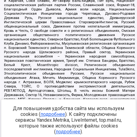
и Карачая, Союз славян, Ат-Такфир Валь-Хиджра, Пит Буль, Национал-
социалистическая рабочая партия России, Славянский союз, Формат-18,
Благородный Орден Дьявола, Армия воли народа, Национальная
Социалистическая Инициатива города Череповца, Духовно-Родовая
Держава Русь, Русское национальное единство, Древнерусской
Инглистической церкви Православных Староверов-Инглингов, Русский
общенациональный союз, Движение против нелегальной иммиграции,
Кровь и Честь, О свободе совести и о религиозных объединениях, Омская
организация общественного политического движения Русское
национальное единство, Северное Братство, Клуб Болельщиков Футбольного
Клуба Динамо, Файзрахманисты, Мусульманская религиозная организация
п. Боровский Тюменского района Тюменской области, Община Коренного
Русского народа Щелковского района, Правый сектор, Украинская
национальная ассамблея – Украинская народная самооборона,
Украинская повстанческая армия, Тризуб им. Степана Бандеры, Братство,
Белый Крест, Misanthropic division, Религиозное объединение
последователей инглиизма, Народная Социальная Инициатива, TulaSkins,
Этнополитическое объединение Русские, Русское национальное
объединение Атака, Мечеть Мирмамеда, Община Коренного Русского
народа г. Астрахани, ВОЛЯ, Меджлис крымскотатарского народа, Рубеж
Севера, ТОЙС, О противодействии экстремистской деятельности,
РЕВТАТПОД, Артподготовка, Штольц, В честь иконы Божией Матери
Державная, Сектор 16, Независимость, Фирма, Молодежная правозащитная
группа МПГ, Курсом Правды и Единения, Каракольская инициативная
группа, Автоград Крю, Союз Славянских Сил Руси, Алля-Аят,
Для повышения удобства сайта мы используем
Благотворительный пансионат Ак Умут, Русская республика Русь,
Арестантское уголовное единство, Башкорт, Нация и свобода, W.H.С., Фалунь
cookies (
подробнее
). К сайту подключены
Дафа, Иртыш Ultras, Русский Патриотический клуб-Новокузнецк/РПК,
сервисы Yandex.Metrika, LiveInternet, top.mail.ru,
Сибирский державный союз, Фонд борьбы с коррупцией, Фонд защиты прав
граждан, Штабы Навального, Совет граждан СССР Прикубанского округа г.
которые также используют файлы cookies
Краснодара
(
подробнее
).
Источник:
https://minjust.gov.ru/ru/documents/7822/
данные на