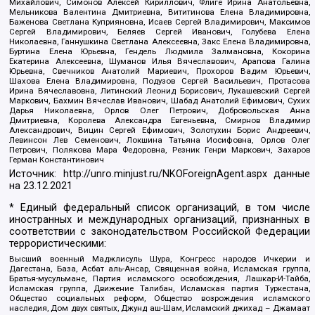
Михайлович, Симонов Алексей Кириллович, Флиге Ирина Анатольевна,
Мельникова Валентина Дмитриевна, Вититинова Елена Владимировна,
Баженова Светлана Куприяновна, Исаев Сергей Владимирович, Максимов
Сергей Владимирович, Беляев Сергей Иванович, Голубева Елена
Николаевна, Ганнушкина Светлана Алексеевна, Закс Елена Владимировна,
Буртина Елена Юрьевна, Гендель Людмила Залмановна, Кокорина
Екатерина Алексеевна, Шуманов Илья Вячеславович, Арапова Галина
Юрьевна, Свечников Анатолий Мариевич, Прохоров Вадим Юрьевич,
Шахова Елена Владимировна, Подузов Сергей Васильевич, Протасова
Ирина Вячеславовна, Литинский Леонид Борисович, Лукашевский Сергей
Маркович, Бахмин Вячеслав Иванович, Шабад Анатолий Ефимович, Сухих
Дарья Николаевна, Орлов Олег Петрович, Добровольская Анна
Дмитриевна, Королева Александра Евгеньевна, Смирнов Владимир
Александрович, Вицин Сергей Ефимович, Золотухин Борис Андреевич,
Левинсон Лев Семенович, Локшина Татьяна Иосифовна, Орлов Олег
Петрович, Полякова Мара Федоровна, Резник Генри Маркович, Захаров
Герман Константинович
Источник:
http://unro.minjust.ru/NKOForeignAgent.aspx
данные
на
23.12.2021
* Единый федеральный список организаций, в том числе
иностранных и международных организаций, признанных в
соответствии с законодательством Российской Федерации
террористическими:
Высший военный Маджлисуль Шура, Конгресс народов Ичкерии и
Дагестана, База, Асбат аль-Ансар, Священная война, Исламская группа,
Братья-мусульмане, Партия исламского освобождения, Лашкар-И-Тайба,
Исламская группа, Движение Талибан, Исламская партия Туркестана,
Общество социальных реформ, Общество возрождения исламского
наследия, Дом двух святых, Джунд аш-Шам, Исламский джихад – Джамаат