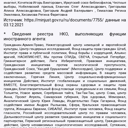
инагент, Кочетков Игорь Викторович, Иркутский союз библиофилов, Честные
выборы, Нобелевский призыв, Еланчик Олег Александрович, Григорьева
Алина Александровна, Григорьев Андрей Валерьевич , Гималова Регина
Эмилевна, Хисамова Регина Фаритовна
Источник:
https://minjust.gov.ru/ru/documents/7755/
данные на
03.12.2021
* Сведения реестра НКО, выполняющих функции
иностранного агента:
Гражданин.Армия.Право, Нижегородский центр немецкой и европейской
культуры, Центр гендерных исследований, Фонд защиты прав граждан Штаб,
Институт права и публичной политики, Фонд борьбы с коррупцией, Альянс
врачей, НАСИЛИЮ.НЕТ, Мы против СПИДа, СВЕЧА, Открытый Петербург,
Гуманитарное действие, Лига Избирателей, Правовая инициатива,
Гражданская инициатива против экологической преступности,
Гражданский Союз, "Хасдей Ерушалаим" (Милосердие), Центр поддержки и
содействия развитию средств массовой информации, В защиту прав
заключенных, Горячая Линия, Центр социально-информационных
инициатив Действие, Институт глобализации и социальных движений,
ВМЕСТЕ, Благотворительный фонд охраны здоровья и защиты прав
граждан, Благотворительный фонд помощи осужденным и их семьям, Фонд
Тольятти, Новое время, Серебряная тайга, Так-Так-Так, центр Сова, центр
Анна, Проект Апрель, Самарская губерния, Эра здоровья, Мемориал,
Аналитический Центр Юрия Левады, Издательство Парк Гагарина, Фонд
содействия имени Андрея Рылькова, Сфера, Уральская правозащитная
группа, Женщины Евразии, СИБАЛЬТ, Институт прав человека, Фонд защиты
гласности, Российский исследовательский центр по правам человека,
Дальневосточный центр развития гражданских инициатив и социального
партнерства, Пермский региональный правозащитный центр, Гражданское
действие, Центр независимых социологических исследований, Сутяжник,