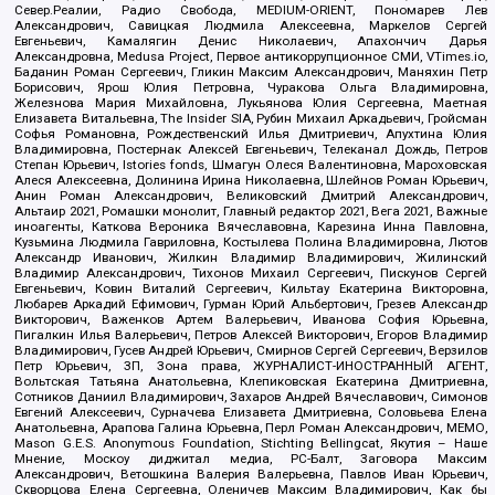
Север.Реалии, Радио Свобода, MEDIUM-ORIENT, Пономарев Лев
Александрович, Савицкая Людмила Алексеевна, Маркелов Сергей
Евгеньевич, Камалягин Денис Николаевич, Апахончич Дарья
Александровна, Medusa Project, Первое антикоррупционное СМИ, VTimes.io,
Баданин Роман Сергеевич, Гликин Максим Александрович, Маняхин Петр
Борисович, Ярош Юлия Петровна, Чуракова Ольга Владимировна,
Железнова Мария Михайловна, Лукьянова Юлия Сергеевна, Маетная
Елизавета Витальевна, The Insider SIA, Рубин Михаил Аркадьевич, Гройсман
Софья Романовна, Рождественский Илья Дмитриевич, Апухтина Юлия
Владимировна, Постернак Алексей Евгеньевич, Телеканал Дождь, Петров
Степан Юрьевич, Istories fonds, Шмагун Олеся Валентиновна, Мароховская
Алеся Алексеевна, Долинина Ирина Николаевна, Шлейнов Роман Юрьевич,
Анин Роман Александрович, Великовский Дмитрий Александрович,
Альтаир 2021, Ромашки монолит, Главный редактор 2021, Вега 2021, Важные
иноагенты, Каткова Вероника Вячеславовна, Карезина Инна Павловна,
Кузьмина Людмила Гавриловна, Костылева Полина Владимировна, Лютов
Александр Иванович, Жилкин Владимир Владимирович, Жилинский
Владимир Александрович, Тихонов Михаил Сергеевич, Пискунов Сергей
Евгеньевич, Ковин Виталий Сергеевич, Кильтау Екатерина Викторовна,
Любарев Аркадий Ефимович, Гурман Юрий Альбертович, Грезев Александр
Викторович, Важенков Артем Валерьевич, Иванова София Юрьевна,
Пигалкин Илья Валерьевич, Петров Алексей Викторович, Егоров Владимир
Владимирович, Гусев Андрей Юрьевич, Смирнов Сергей Сергеевич, Верзилов
Петр Юрьевич, ЗП, Зона права, ЖУРНАЛИСТ-ИНОСТРАННЫЙ АГЕНТ,
Вольтская Татьяна Анатольевна, Клепиковская Екатерина Дмитриевна,
Сотников Даниил Владимирович, Захаров Андрей Вячеславович, Симонов
Евгений Алексеевич, Сурначева Елизавета Дмитриевна, Соловьева Елена
Анатольевна, Арапова Галина Юрьевна, Перл Роман Александрович, МЕМО,
Mason G.E.S. Anonymous Foundation, Stichting Bellingcat, Якутия – Наше
Мнение, Москоу диджитал медиа, РС-Балт, Заговора Максим
Александрович, Ветошкина Валерия Валерьевна, Павлов Иван Юрьевич,
Скворцова Елена Сергеевна, Оленичев Максим Владимирович, Как бы