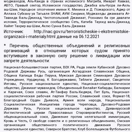
моджахедов, Аль-Каида в странах исламского Магриба, Имарат Кавказ,
АБТО, Правый сектор, Исламское государство, Джабха аль-Нусра ли-Ахль
аш-Шам, Народное ополчение имени К. Минина и Д. Пожарского, Аджр от
Аллаха Субхану уа Тагьаля SHAM, АУМ Синрике, Муджахеды джамаата Ат-
Тавхида Валь-Джихад, Чистопольский Джамаат, Рохнамо ба суи давлати
исломи, Террористическое сообщество Сеть, Катиба Таухид валь-Джихад,
Хайят Тахрир аш-Шам, Ахлю Сунна Валь Джамаа
Источник:
http://nac.gov.ru/terroristicheskie-i-ekstremistskie-
organizacii-i-materialy.html
данные на
06.12.2021
* Перечень общественных объединений и религиозных
организаций в отношении которых судом принято
вступившее в законную силу решение о ликвидации или
запрете деятельности:
Национал-большевистская партия, ВЕК РА, Рада земли Кубанской Духовно
Родовой Державы Русь, организация Асгардская Славянская Община,
Община Капища Веды Перуна, Мужская Духовная Семинария Духовное
Учреждение, Нурджулар, К Богодержавию, Таблиги Джамаат, Свидетели
Иеговы, Русское национальное единство, Национал-социалистическое
общество, Джамаат мувахидов, Объединенный Вилайат Кабарды, Балкарии
и Карачая, Союз славян, Ат-Такфир Валь-Хиджра, Пит Буль, Национал-
социалистическая рабочая партия России, Славянский союз, Формат-18,
Благородный Орден Дьявола, Армия воли народа, Национальная
Социалистическая Инициатива города Череповца, Духовно-Родовая
Держава Русь, Русское национальное единство, Древнерусской
Инглистической церкви Православных Староверов-Инглингов, Русский
общенациональный союз, Движение против нелегальной иммиграции,
Кровь и Честь, О свободе совести и о религиозных объединениях, Омская
организация общественного политического движения Русское
национальное единство, Северное Братство, Клуб Болельщиков Футбольного