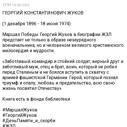
17:31
18.06.2026
️ГЕОРГИЙ КОНСТАНТИНОВИЧ ЖУКОВ
(1 декабря 1896 - 18 июня 1974)
Маршал Победы Георгий Жуков в биографии ЖЗЛ
предстает не только в образе незаурядного
военачальника, но и человеком великого христианского
милосердия и мудрости.
«Заботливый командир и стойкий солдат, верный друг и
заботливый муж, отец и брат, воин, который не робел
перед Сталиным и не боялся вступить в схватку с
армией фашистской Германии. Герой, который познал
триумф и опалу, любовь и предательство, всю свою
жизнь посвятил Отечеству».
Книга есть в фонде библиотеки.
#МаршалЖуков
#ГеоргийЖуков
#ДеньПамяти_и_скорби
#ЖЗЛ