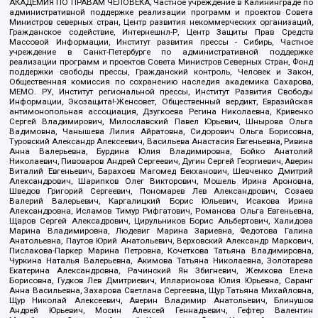
АКАДЕМИЯ ПО ПРАВАМ ЧЕЛОВЕКА, Частное учреждение в Калининграде по
административной поддержке реализации программ и проектов Совета
Министров северных стран, Центр развития некоммерческих организаций,
Гражданское содействие, Интернешнл-Р, Центр Защиты Прав Средств
Массовой Информации, Институт развития прессы - Сибирь, Частное
учреждение в Санкт-Петербурге по административной поддержке
реализации программ и проектов Совета Министров Северных Стран, Фонд
поддержки свободы прессы, Гражданский контроль, Человек и Закон,
Общественная комиссия по сохранению наследия академика Сахарова,
МЕМО. РУ, Институт региональной прессы, Институт Развития Свободы
Информации, Экозащита!-Женсовет, Общественный вердикт, Евразийская
антимонопольная ассоциация, Дзугкоева Регина Николаевна, Кривенко
Сергей Владимирович, Милославский Павел Юрьевич, Шнырова Ольга
Вадимовна, Чанышева Лилия Айратовна, Сидорович Ольга Борисовна,
Туровский Александр Алексеевич, Васильева Анастасия Евгеньевна, Ривина
Анна Валерьевна, Бурдина Юлия Владимировна, Бойко Анатолий
Николаевич, Пивоваров Андрей Сергеевич, Дугин Сергей Георгиевич, Аверин
Виталий Евгеньевич, Барахоев Магомед Бекханович, Шевченко Дмитрий
Александрович, Шарипков Олег Викторович, Мошель Ирина Ароновна,
Шведов Григорий Сергеевич, Пономарев Лев Александрович, Созаев
Валерий Валерьевич, Каргалицкий Борис Юльевич, Исакова Ирина
Александровна, Исламов Тимур Рифгатович, Романова Ольга Евгеньевна,
Щаров Сергей Алексадрович, Цирульников Борис Альбертович, Халидова
Марина Владимировна, Людевиг Марина Зариевна, Федотова Галина
Анатольевна, Паутов Юрий Анатольевич, Верховский Александр Маркович,
Пислакова-Паркер Марина Петровна, Кочеткова Татьяна Владимировна,
Чуркина Наталья Валерьевна, Акимова Татьяна Николаевна, Золотарева
Екатерина Александровна, Рачинский Ян Збигневич, Жемкова Елена
Борисовна, Гудков Лев Дмитриевич, Илларионова Юлия Юрьевна, Саранг
Анна Васильевна, Захарова Светлана Сергеевна, Щур Татьяна Михайловна,
Щур Николай Алексеевич, Аверин Владимир Анатольевич, Блинушов
Андрей Юрьевич, Мосин Алексей Геннадьевич, Гефтер Валентин