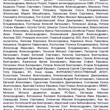
Александровна, Medusa Project, Первое антикоррупционное СМИ, VTimes.io,
Баданин Роман Сергеевич, Гликин Максим Александрович, Маняхин Петр
Борисович, Ярош Юлия Петровна, Чуракова Ольга Владимировна,
Железнова Мария Михайловна, Лукьянова Юлия Сергеевна, Маетная
Елизавета Витальевна, The Insider SIA, Рубин Михаил Аркадьевич, Гройсман
Софья Романовна, Рождественский Илья Дмитриевич, Апухтина Юлия
Владимировна, Постернак Алексей Евгеньевич, Телеканал Дождь, Петров
Степан Юрьевич, Istories fonds, Шмагун Олеся Валентиновна, Мароховская
Алеся Алексеевна, Долинина Ирина Николаевна, Шлейнов Роман Юрьевич,
Анин Роман Александрович, Великовский Дмитрий Александрович,
Альтаир 2021, Ромашки монолит, Главный редактор 2021, Вега 2021, Важные
иноагенты, Каткова Вероника Вячеславовна, Карезина Инна Павловна,
Кузьмина Людмила Гавриловна, Костылева Полина Владимировна, Лютов
Александр Иванович, Жилкин Владимир Владимирович, Жилинский
Владимир Александрович, Тихонов Михаил Сергеевич, Пискунов Сергей
Евгеньевич, Ковин Виталий Сергеевич, Кильтау Екатерина Викторовна,
Любарев Аркадий Ефимович, Гурман Юрий Альбертович, Грезев Александр
Викторович, Важенков Артем Валерьевич, Иванова София Юрьевна,
Пигалкин Илья Валерьевич, Петров Алексей Викторович, Егоров Владимир
Владимирович, Гусев Андрей Юрьевич, Смирнов Сергей Сергеевич, Верзилов
Петр Юрьевич, ЗП, Зона права, ЖУРНАЛИСТ-ИНОСТРАННЫЙ АГЕНТ,
Вольтская Татьяна Анатольевна, Клепиковская Екатерина Дмитриевна,
Сотников Даниил Владимирович, Захаров Андрей Вячеславович, Симонов
Евгений Алексеевич, Сурначева Елизавета Дмитриевна, Соловьева Елена
Анатольевна, Арапова Галина Юрьевна, Перл Роман Александрович, МЕМО,
Mason G.E.S. Anonymous Foundation, Stichting Bellingcat, Якутия – Наше
Мнение, Москоу диджитал медиа, РС-Балт, Заговора Максим
Александрович, Ветошкина Валерия Валерьевна, Павлов Иван Юрьевич,
Скворцова Елена Сергеевна, Оленичев Максим Владимирович, Как бы
инагент, Кочетков Игорь Викторович, Иркутский союз библиофилов, Честные
выборы, Нобелевский призыв, Еланчик Олег Александрович, Григорьева
Алина Александровна, Григорьев Андрей Валерьевич , Гималова Регина