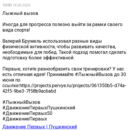
10:00
18.06.2026
Лыжный вызов
Иногда для прогресса полезно выйти за рамки своего
вида спорта!
Валерий Брумель использовал разные виды
физической активности, чтобы развивать качества,
необходимые для побед. Такой подход помогал сделать
подготовку более эффективной.
Первые, хотите разнообразить свои тренировки? У нас
есть отличная идея! Принимайте #ЛыжныйВызов до 30
июня по
ссылке:https://projects.pervye.ru/projects/061350b5-d74a-
42f5-9be3-7f58b9ac6a6d
#ЛыжныйВызов
#ДвижениеПервыхПушкинский
#ДвижениеПервых50
#ДвижениеПервых
Движение Первых | Пушкинский