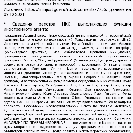
Эмилевна, Хисамова Регина Фаритовна
Источник:
https://minjust.gov.ru/ru/documents/7755/
данные на
03.12.2021
* Сведения реестра НКО, выполняющих функции
иностранного агента:
Гражданин.Армия.Право, Нижегородский центр немецкой и европейской
культуры, Центр гендерных исследований, Фонд защиты прав граждан Штаб,
Институт права и публичной политики, Фонд борьбы с коррупцией, Альянс
врачей, НАСИЛИЮ.НЕТ, Мы против СПИДа, СВЕЧА, Открытый Петербург,
Гуманитарное действие, Лига Избирателей, Правовая инициатива,
Гражданская инициатива против экологической преступности,
Гражданский Союз, "Хасдей Ерушалаим" (Милосердие), Центр поддержки и
содействия развитию средств массовой информации, В защиту прав
заключенных, Горячая Линия, Центр социально-информационных
инициатив Действие, Институт глобализации и социальных движений,
ВМЕСТЕ, Благотворительный фонд охраны здоровья и защиты прав
граждан, Благотворительный фонд помощи осужденным и их семьям, Фонд
Тольятти, Новое время, Серебряная тайга, Так-Так-Так, центр Сова, центр
Анна, Проект Апрель, Самарская губерния, Эра здоровья, Мемориал,
Аналитический Центр Юрия Левады, Издательство Парк Гагарина, Фонд
содействия имени Андрея Рылькова, Сфера, Уральская правозащитная
группа, Женщины Евразии, СИБАЛЬТ, Институт прав человека, Фонд защиты
гласности, Российский исследовательский центр по правам человека,
Дальневосточный центр развития гражданских инициатив и социального
партнерства, Пермский региональный правозащитный центр, Гражданское
действие, Центр независимых социологических исследований, Сутяжник,
АКАДЕМИЯ ПО ПРАВАМ ЧЕЛОВЕКА, Частное учреждение в Калининграде по
административной поддержке реализации программ и проектов Совета
Министров северных стран, Центр развития некоммерческих организаций,