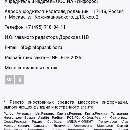
Учредитель и издатель ООО ИА «Инфорос».
Адрес учредителя, издателя, редакции: 117218, Россия,
г. Москва, ул. Кржижановского, д.13, кор. 2
Телефон: +7 (495) 718-84-11
И.О. главного редактора Дорохова Н.В.
E-mail: info@infopushkino.ru
Разработчик сайта –
INFOROS
2026
Мы в социальных сетях:
* Реестр иностранных средств массовой информации,
выполняющих функции иностранного агента:
Голос Америки, Idel.Реалии, Кавказ.Реалии, Крым.Реалии, Телеканал
Настоящее Время, Azatliq Radiosi, PCE/PC, Сибирь.Реалии, Фактограф,
Север.Реалии, Радио Свобода, MEDIUM-ORIENT, Пономарев Лев
Александрович, Савицкая Людмила Алексеевна, Маркелов Сергей
Евгеньевич, Камалягин Денис Николаевич, Апахончич Дарья