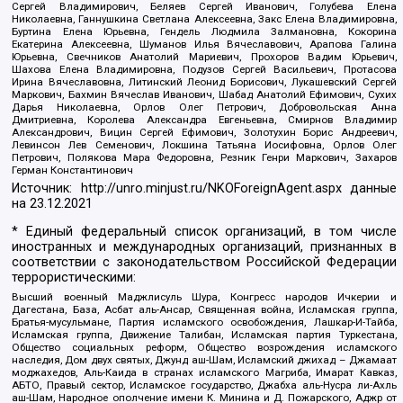
Сергей Владимирович, Беляев Сергей Иванович, Голубева Елена
Николаевна, Ганнушкина Светлана Алексеевна, Закс Елена Владимировна,
Буртина Елена Юрьевна, Гендель Людмила Залмановна, Кокорина
Екатерина Алексеевна, Шуманов Илья Вячеславович, Арапова Галина
Юрьевна, Свечников Анатолий Мариевич, Прохоров Вадим Юрьевич,
Шахова Елена Владимировна, Подузов Сергей Васильевич, Протасова
Ирина Вячеславовна, Литинский Леонид Борисович, Лукашевский Сергей
Маркович, Бахмин Вячеслав Иванович, Шабад Анатолий Ефимович, Сухих
Дарья Николаевна, Орлов Олег Петрович, Добровольская Анна
Дмитриевна, Королева Александра Евгеньевна, Смирнов Владимир
Александрович, Вицин Сергей Ефимович, Золотухин Борис Андреевич,
Левинсон Лев Семенович, Локшина Татьяна Иосифовна, Орлов Олег
Петрович, Полякова Мара Федоровна, Резник Генри Маркович, Захаров
Герман Константинович
Источник:
http://unro.minjust.ru/NKOForeignAgent.aspx
данные
на
23.12.2021
* Единый федеральный список организаций, в том числе
иностранных и международных организаций, признанных в
соответствии с законодательством Российской Федерации
террористическими:
Высший военный Маджлисуль Шура, Конгресс народов Ичкерии и
Дагестана, База, Асбат аль-Ансар, Священная война, Исламская группа,
Братья-мусульмане, Партия исламского освобождения, Лашкар-И-Тайба,
Исламская группа, Движение Талибан, Исламская партия Туркестана,
Общество социальных реформ, Общество возрождения исламского
наследия, Дом двух святых, Джунд аш-Шам, Исламский джихад – Джамаат
моджахедов, Аль-Каида в странах исламского Магриба, Имарат Кавказ,
АБТО, Правый сектор, Исламское государство, Джабха аль-Нусра ли-Ахль
аш-Шам, Народное ополчение имени К. Минина и Д. Пожарского, Аджр от