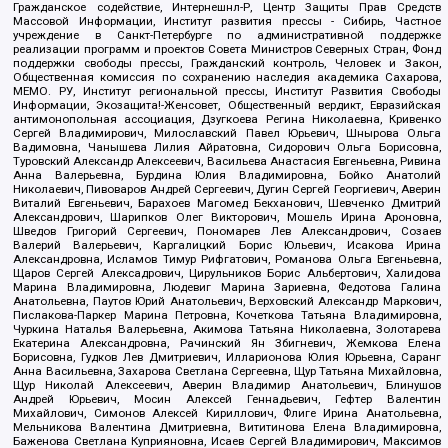
Гражданское содействие, Интернешнл-Р, Центр Защиты Прав Средств
Массовой Информации, Институт развития прессы - Сибирь, Частное
учреждение в Санкт-Петербурге по административной поддержке
реализации программ и проектов Совета Министров Северных Стран, Фонд
поддержки свободы прессы, Гражданский контроль, Человек и Закон,
Общественная комиссия по сохранению наследия академика Сахарова,
МЕМО. РУ, Институт региональной прессы, Институт Развития Свободы
Информации, Экозащита!-Женсовет, Общественный вердикт, Евразийская
антимонопольная ассоциация, Дзугкоева Регина Николаевна, Кривенко
Сергей Владимирович, Милославский Павел Юрьевич, Шнырова Ольга
Вадимовна, Чанышева Лилия Айратовна, Сидорович Ольга Борисовна,
Туровский Александр Алексеевич, Васильева Анастасия Евгеньевна, Ривина
Анна Валерьевна, Бурдина Юлия Владимировна, Бойко Анатолий
Николаевич, Пивоваров Андрей Сергеевич, Дугин Сергей Георгиевич, Аверин
Виталий Евгеньевич, Барахоев Магомед Бекханович, Шевченко Дмитрий
Александрович, Шарипков Олег Викторович, Мошель Ирина Ароновна,
Шведов Григорий Сергеевич, Пономарев Лев Александрович, Созаев
Валерий Валерьевич, Каргалицкий Борис Юльевич, Исакова Ирина
Александровна, Исламов Тимур Рифгатович, Романова Ольга Евгеньевна,
Щаров Сергей Алексадрович, Цирульников Борис Альбертович, Халидова
Марина Владимировна, Людевиг Марина Зариевна, Федотова Галина
Анатольевна, Паутов Юрий Анатольевич, Верховский Александр Маркович,
Пислакова-Паркер Марина Петровна, Кочеткова Татьяна Владимировна,
Чуркина Наталья Валерьевна, Акимова Татьяна Николаевна, Золотарева
Екатерина Александровна, Рачинский Ян Збигневич, Жемкова Елена
Борисовна, Гудков Лев Дмитриевич, Илларионова Юлия Юрьевна, Саранг
Анна Васильевна, Захарова Светлана Сергеевна, Щур Татьяна Михайловна,
Щур Николай Алексеевич, Аверин Владимир Анатольевич, Блинушов
Андрей Юрьевич, Мосин Алексей Геннадьевич, Гефтер Валентин
Михайлович, Симонов Алексей Кириллович, Флиге Ирина Анатольевна,
Мельникова Валентина Дмитриевна, Вититинова Елена Владимировна,
Баженова Светлана Куприяновна, Исаев Сергей Владимирович, Максимов