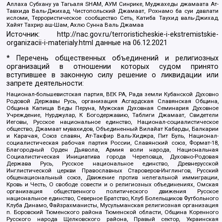
Аллаха Субхану уа Тагьаля SHAM, АУМ Синрике, Муджахеды джамаата Ат-
Тавхида Валь-Джихад, Чистопольский Джамаат, Рохнамо ба суи давлати
исломи, Террористическое сообщество Сеть, Катиба Таухид валь-Джихад,
Хайят Тахрир аш-Шам, Ахлю Сунна Валь Джамаа
Источник:
http://nac.gov.ru/terroristicheskie-i-ekstremistskie-
organizacii-i-materialy.html
данные на
06.12.2021
* Перечень общественных объединений и религиозных
организаций в отношении которых судом принято
вступившее в законную силу решение о ликвидации или
запрете деятельности:
Национал-большевистская партия, ВЕК РА, Рада земли Кубанской Духовно
Родовой Державы Русь, организация Асгардская Славянская Община,
Община Капища Веды Перуна, Мужская Духовная Семинария Духовное
Учреждение, Нурджулар, К Богодержавию, Таблиги Джамаат, Свидетели
Иеговы, Русское национальное единство, Национал-социалистическое
общество, Джамаат мувахидов, Объединенный Вилайат Кабарды, Балкарии
и Карачая, Союз славян, Ат-Такфир Валь-Хиджра, Пит Буль, Национал-
социалистическая рабочая партия России, Славянский союз, Формат-18,
Благородный Орден Дьявола, Армия воли народа, Национальная
Социалистическая Инициатива города Череповца, Духовно-Родовая
Держава Русь, Русское национальное единство, Древнерусской
Инглистической церкви Православных Староверов-Инглингов, Русский
общенациональный союз, Движение против нелегальной иммиграции,
Кровь и Честь, О свободе совести и о религиозных объединениях, Омская
организация общественного политического движения Русское
национальное единство, Северное Братство, Клуб Болельщиков Футбольного
Клуба Динамо, Файзрахманисты, Мусульманская религиозная организация
п. Боровский Тюменского района Тюменской области, Община Коренного
Русского народа Щелковского района, Правый сектор, Украинская