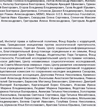
, Костылева Полина Владимировна, Лютов Александр Иванович, Жилкин
, Кильтау Екатерина Викторовна, Любарев Аркадий Ефимович, Гурман
й Викторович, Егоров Владимир Владимирович, Гусев Андрей Юрьевич,
ская Екатерина Дмитриевна, Сотников Даниил Владимирович, Захаров
ерл Роман Александрович, МЕМО, Mason G.E.S. Anonymous Foundation,
, Павлов Иван Юрьевич, Скворцова Елена Сергеевна, Оленичев Максим
 Александрович, Григорьева Алина Александровна, Григорьев Андрей
б, Институт права и публичной политики, Фонд борьбы с коррупцией,
ива, Гражданская инициатива против экологической преступности,
рав заключенных, Горячая Линия, Центр социально-информационных
дан, Благотворительный фонд помощи осужденным и их семьям, Фонд
 Аналитический Центр Юрия Левады, Издательство Парк Гагарина, Фонд
гласности, Российский исследовательский центр по правам человека,
ское действие, Центр независимых социологических исследований,
в Совета Министров северных стран, Центр развития некоммерческих
стное учреждение в Санкт-Петербурге по административной поддержке
Общественная комиссия по сохранению наследия академика Сахарова,
нтимонопольная ассоциация, Дзугкоева Регина Николаевна, Кривенко
кий Александр Алексеевич, Васильева Анастасия Евгеньевна, Ривина
италий Евгеньевич, Барахоев Магомед Бекханович, Шевченко Дмитрий
 Валерий Валерьевич, Каргалицкий Борис Юльевич, Исакова Ирина
ва Марина Владимировна, Людевиг Марина Зариевна, Федотова Галина
уркина Наталья Валерьевна, Акимова Татьяна Николаевна, Золотарева
 Васильевна, Захарова Светлана Сергеевна, Щур Татьяна Михайловна,
 Симонов Алексей Кириллович, Флиге Ирина Анатольевна, Мельникова
адимирович, Беляев Сергей Иванович, Голубева Елена Николаевна,
вна, Шуманов Илья Вячеславович, Арапова Галина Юрьевна, Свечников