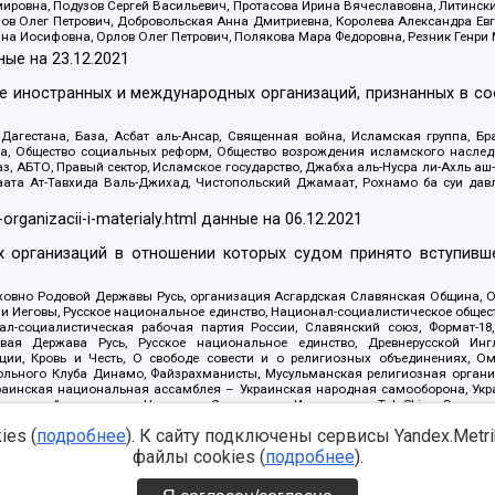
ровна, Подузов Сергей Васильевич, Протасова Ирина Вячеславовна, Литинск
ов Олег Петрович, Добровольская Анна Дмитриевна, Королева Александра Ев
яна Иосифовна, Орлов Олег Петрович, Полякова Мара Федоровна, Резник Генри
ные на
23.12.2021
ле иностранных и международных организаций, признанных в с
гестана, База, Асбат аль-Ансар, Священная война, Исламская группа, Бра
ана, Общество социальных реформ, Общество возрождения исламского насле
з, АБТО, Правый сектор, Исламское государство, Джабха аль-Нусра ли-Ахль а
та Ат-Тавхида Валь-Джихад, Чистопольский Джамаат, Рохнамо ба суи давлат
-organizacii-i-materialy.html
данные на
06.12.2021
 организаций в отношении которых судом принято вступивше
Духовно Родовой Державы Русь, организация Асгардская Славянская Община,
ли Иеговы, Русское национальное единство, Национал-социалистическое обще
нал-социалистическая рабочая партия России, Славянский союз, Формат-
вая Держава Русь, Русское национальное единство, Древнерусской Ингл
ии, Кровь и Честь, О свободе совести и о религиозных объединениях, Ом
тбольного Клуба Динамо, Файзрахманисты, Мусульманская религиозная орган
раинская национальная ассамблея – Украинская народная самооборона, Укра
ледователей инглиизма, Народная Социальная Инициатива, TulaSkins, Этноп
. Астрахани, ВОЛЯ, Меджлис крымскотатарского народа, Рубеж Севера, ТО
es (
подробнее
). К сайту подключены сервисы Yandex.Metrika
ектор 16, Независимость, Фирма, Молодежная правозащитная группа МПГ, Кур
онат Ак Умут, Русская республика Русь, Арестантское уголовное единство, Ба
файлы cookies (
подробнее
).
онд борьбы с коррупцией, Фонд защиты прав граждан, Штабы Навального, Сове
е на
08.12.2021