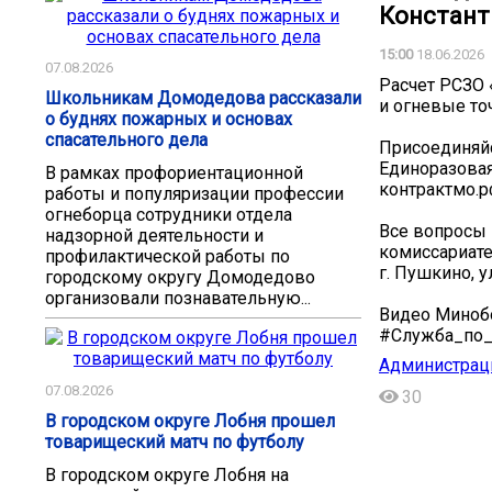
Констант
15:00
18.06.2026
07.08.2026
Расчет РСЗО
Школьникам Домодедова рассказали
и огневые то
о буднях пожарных и основах
спасательного дела
Присоединяй
Единоразовая
В рамках профориентационной
контрактмо.р
работы и популяризации профессии
огнеборца сотрудники отдела
Все вопросы
надзорной деятельности и
комиссариате:
профилактической работы по
г. Пушкино, ул
городскому округу Домодедово
организовали познавательную...
Видео Минобо
#Служба_по_
Администраци
07.08.2026
30
В городском округе Лобня прошел
товарищеский матч по футболу
В городском округе Лобня на