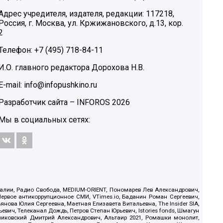
Адрес учредителя, издателя, редакции: 117218,
Россия, г. Москва, ул. Кржижановского, д.13, кор.
2
Телефон: +7 (495) 718-84-11
И.О. главного редактора Дорохова Н.В.
E-mail: info@infopushkino.ru
Разработчик сайта –
INFOROS
2026
Мы в социальных сетях:
.Реалии, Радио Свобода, MEDIUM-ORIENT, Пономарев Лев Александрович,
ервое антикоррупционное СМИ, VTimes.io, Баданин Роман Сергеевич,
ова Юлия Сергеевна, Маетная Елизавета Витальевна, The Insider SIA,
ич, Телеканал Дождь, Петров Степан Юрьевич, Istories fonds, Шмагун
иковский Дмитрий Александрович, Альтаир 2021, Ромашки монолит,