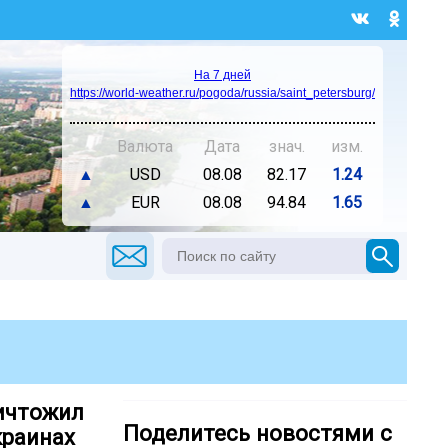
На 7 дней
https://world-weather.ru/pogoda/russia/saint_petersburg/
Валюта
Дата
знач.
изм.
▲
USD
08.08
82.17
1.24
▲
EUR
08.08
94.84
1.65
ничтожил
Поделитесь новостями с
краинах