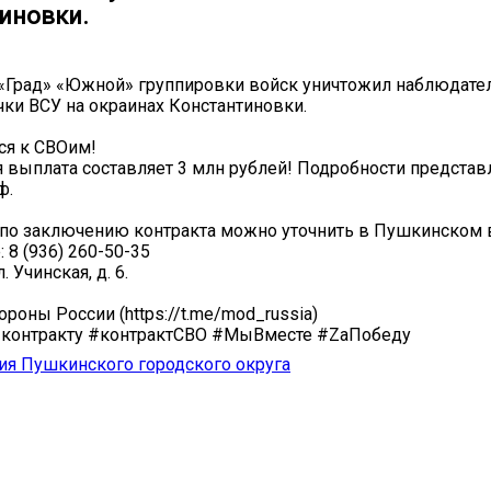
иновки.
 «Град» «Южной» группировки войск уничтожил наблюдате
чки ВСУ на окраинах Константиновки.
ся к СВОим!
 выплата составляет 3 млн рублей! Подробности представ
ф.
 по заключению контракта можно уточнить в Пушкинском
 8 (936) 260-50-35
. Учинская, д. 6.
роны России (https://t.me/mod_russia)
контракту #контрактСВО #МыВместе #ZaПобеду
я Пушкинского городского округа