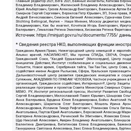
Главный редактор 2021, Вега 2021, Важные иноагенты, Каткова Вер
Владимир Владимирович, Жилинский Владимир Александрович, Тихон
Юрий Альбертович, Грезев Александр Викторович, Важенков Артем В
Смирнов Сергей Сергеевич, Верзилов Петр Юрьевич, ЗП, Зона прав
Андрей Вячеславович, Симонов Евгений Алексеевич, Сурначева Елиз
Stichting Bellingcat, Якутия – Наше Мнение, Москоу диджитал мед
Владимирович, Как бы инагент, Кочетков Игорь Викторович, Иркут
Валерьевич , Гималова Регина Эмилевна, Хисамова Регина Фаритовн
Источник:
https://minjust.gov.ru/ru/documents/7755/
данны
* Сведения реестра НКО, выполняющих функции иностра
Гражданин.Армия.Право, Нижегородский центр немецкой и европейск
Альянс врачей, НАСИЛИЮ.НЕТ, Мы против СПИДа, СВЕЧА, Открытый
Гражданский Союз, "Хасдей Ерушалаим" (Милосердие), Центр под
инициатив Действие, Институт глобализации и социальных движен
Тольятти, Новое время, Серебряная тайга, Так-Так-Так, центр Сова
содействия имени Андрея Рылькова, Сфера, Уральская правозащитна
Дальневосточный центр развития гражданских инициатив и социа
Сутяжник, АКАДЕМИЯ ПО ПРАВАМ ЧЕЛОВЕКА, Частное учреждение в Ка
организаций, Гражданское содействие, Интернешнл-Р, Центр Защиты
реализации программ и проектов Совета Министров Северных Стран
МЕМО. РУ, Институт региональной прессы, Институт Развития Своб
Сергей Владимирович, Милославский Павел Юрьевич, Шнырова Ольга
Анна Валерьевна, Бурдина Юлия Владимировна, Бойко Анатолий Ник
Александрович, Шарипков Олег Викторович, Мошель Ирина Ароно
Александровна, Исламов Тимур Рифгатович, Романова Ольга Евгень
Анатольевна, Паутов Юрий Анатольевич, Верховский Александр Марк
Екатерина Александровна, Рачинский Ян Збигневич, Жемкова Елена 
Щур Николай Алексеевич, Аверин Владимир Анатольевич, Блинушов 
Валентина Дмитриевна, Вититинова Елена Владимировна, Баженов
Ганнушкина Светлана Алексеевна, Закс Елена Владимировна, Буртин