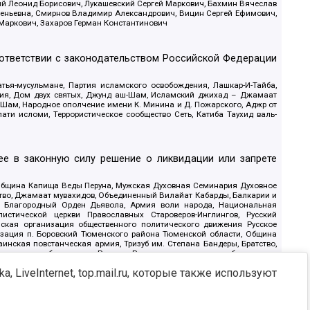
ий Леонид Борисович, Лукашевский Сергей Маркович, Бахмин Вячеслав
геньевна, Смирнов Владимир Александрович, Вицин Сергей Ефимович,
 Маркович, Захаров Герман Константинович
оответствии с законодательством Российской Федерации
тья-мусульмане, Партия исламского освобождения, Лашкар-И-Тайба,
дия, Дом двух святых, Джунд аш-Шам, Исламский джихад – Джамаат
ш-Шам, Народное ополчение имени К. Минина и Д. Пожарского, Аджр от
и исломи, Террористическое сообщество Сеть, Катиба Таухид валь-
е в законную силу решение о ликвидации или запрете
 Община Капища Веды Перуна, Мужская Духовная Семинария Духовное
ство, Джамаат мувахидов, Объединенный Вилайат Кабарды, Балкарии и
18, Благородный Орден Дьявола, Армия воли народа, Национальная
истической церкви Православных Староверов-Инглингов, Русский
ская организация общественного политического движения Русское
изация п. Боровский Тюменского района Тюменской области, Община
инская повстанческая армия, Тризуб им. Степана Бандеры, Братство,
олитическое объединение Русские, Русское национальное объединение
ЙС, О противодействии экстремистской деятельности, РЕВТАТПОД,
, LiveInternet, top.mail.ru, которые также используют
сом Правды и Единения, Каракольская инициативная группа, Автоград
шкорт, Нация и свобода, W.H.С., Фалунь Дафа, Иртыш Ultras, Русский
т граждан СССР Прикубанского округа г. Краснодара