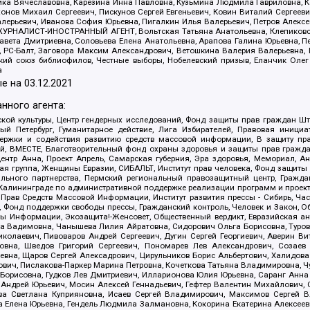
оника Вячеславовна, Карезина Инна Павловна, Кузьмина Людмила Гавриловна
ов Михаил Сергеевич, Пискунов Сергей Евгеньевич, Ковин Виталий Сергеевич
алерьевич, Иванова София Юрьевна, Пигалкин Илья Валерьевич, Петров Алексе
а, ЖУРНАЛИСТ-ИНОСТРАННЫЙ АГЕНТ, Вольтская Татьяна Анатольевна, Клепиков
авета Дмитриевна, Соловьева Елена Анатольевна, Арапова Галина Юрьевна, П
иа, РС-Балт, Заговора Максим Александрович, Ветошкина Валерия Валерьевна
ский союз библиофилов, Честные выборы, Нобелевский призыв, Еланчик Олег
а
е на
03.12.2021
нного агента:
ой культуры, Центр гендерных исследований, Фонд защиты прав граждан Шта
 Петербург, Гуманитарное действие, Лига Избирателей, Правовая инициат
держки и содействия развитию средств массовой информации, В защиту п
ий, ВМЕСТЕ, Благотворительный фонд охраны здоровья и защиты прав граж
, центр Анна, Проект Апрель, Самарская губерния, Эра здоровья, Мемориал,
я группа, Женщины Евразии, СИБАЛЬТ, Институт прав человека, Фонд защиты 
льного партнерства, Пермский региональный правозащитный центр, Граждан
лининграде по административной поддержке реализации программ и проекто
 Прав Средств Массовой Информации, Институт развития прессы - Сибирь, Ча
, Фонд поддержки свободы прессы, Гражданский контроль, Человек и Закон, 
оды Информации, Экозащита!-Женсовет, Общественный вердикт, Евразийская а
 Вадимовна, Чанышева Лилия Айратовна, Сидорович Ольга Борисовна, Туровс
олаевич, Пивоваров Андрей Сергеевич, Дугин Сергей Георгиевич, Аверин В
вна, Шведов Григорий Сергеевич, Пономарев Лев Александрович, Созаев
евна, Щаров Сергей Алексадрович, Цирульников Борис Альбертович, Халидо
ович, Пислакова-Паркер Марина Петровна, Кочеткова Татьяна Владимировна, Ч
Борисовна, Гудков Лев Дмитриевич, Илларионова Юлия Юрьевна, Саранг Анна
Андрей Юрьевич, Мосин Алексей Геннадьевич, Гефтер Валентин Михайлович,
а Светлана Куприяновна, Исаев Сергей Владимирович, Максимов Сергей Вл
а Елена Юрьевна, Гендель Людмила Залмановна, Кокорина Екатерина Алексее