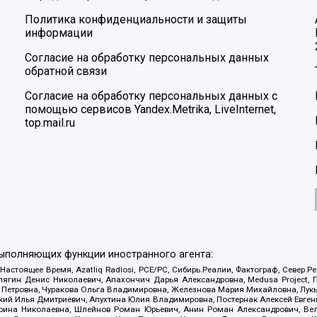
Политика конфиденциальности и защиты
информации
Согласие на обработку персональных данных
обратной связи
Согласие на обработку персональных данных с
помощью сервисов Yandex.Metrika, LiveInternet,
top.mail.ru
выполняющих функции иностранного агента:
 Настоящее Время, Azatliq Radiosi, PCE/PC, Сибирь.Реалии, Фактограф, Север
ягин Денис Николаевич, Апахончич Дарья Александровна, Medusa Project, П
етровна, Чуракова Ольга Владимировна, Железнова Мария Михайловна, Лукьян
й Илья Дмитриевич, Апухтина Юлия Владимировна, Постернак Алексей Евгеньев
рина Николаевна, Шлейнов Роман Юрьевич, Анин Роман Александрович, Вел