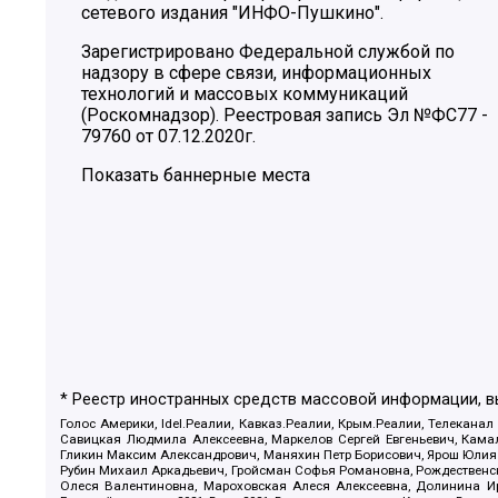
сетевого издания "ИНФО-Пушкино".
Зарегистрировано Федеральной службой по
надзору в сфере связи, информационных
технологий и массовых коммуникаций
(Роскомнадзор). Реестровая запись Эл №ФС77 -
79760 от 07.12.2020г.
Показать баннерные места
* Реестр иностранных средств массовой информации, 
Голос Америки, Idel.Реалии, Кавказ.Реалии, Крым.Реалии, Телеканал
Савицкая Людмила Алексеевна, Маркелов Сергей Евгеньевич, Камал
Гликин Максим Александрович, Маняхин Петр Борисович, Ярош Юлия П
Рубин Михаил Аркадьевич, Гройсман Софья Романовна, Рождественски
Олеся Валентиновна, Мароховская Алеся Алексеевна, Долинина И