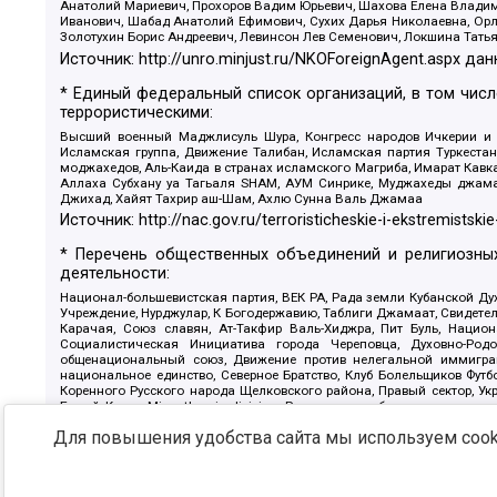
Анатолий Мариевич, Прохоров Вадим Юрьевич, Шахова Елена Владими
Иванович, Шабад Анатолий Ефимович, Сухих Дарья Николаевна, Орл
Золотухин Борис Андреевич, Левинсон Лев Семенович, Локшина Тать
Источник:
http://unro.minjust.ru/NKOForeignAgent.aspx
дан
* Единый федеральный список организаций, в том чис
террористическими:
Высший военный Маджлисуль Шура, Конгресс народов Ичкерии и Да
Исламская группа, Движение Талибан, Исламская партия Туркест
моджахедов, Аль-Каида в странах исламского Магриба, Имарат Кавка
Аллаха Субхану уа Тагьаля SHAM, АУМ Синрике, Муджахеды джамаа
Джихад, Хайят Тахрир аш-Шам, Ахлю Сунна Валь Джамаа
Источник:
http://nac.gov.ru/terroristicheskie-i-ekstremistskie
* Перечень общественных объединений и религиозных
деятельности:
Национал-большевистская партия, ВЕК РА, Рада земли Кубанской 
Учреждение, Нурджулар, К Богодержавию, Таблиги Джамаат, Свидете
Карачая, Союз славян, Ат-Такфир Валь-Хиджра, Пит Буль, Нацио
Социалистическая Инициатива города Череповца, Духовно-Родо
общенациональный союз, Движение против нелегальной иммиграц
национальное единство, Северное Братство, Клуб Болельщиков Фу
Коренного Русского народа Щелковского района, Правый сектор, Ук
Белый Крест, Misanthropic division, Религиозное объединение пос
Атака, Мечеть Мирмамеда, Община Коренного Русского народа г
Для повышения удобства сайта мы используем cooki
Артподготовка, Штольц, В честь иконы Божией Матери Державная, С
Крю, Союз Славянских Сил Руси, Алля-Аят, Благотворительный панси
Патриотический клуб-Новокузнецк/РПК, Сибирский державный союз, Ф
Источник:
https://minjust.gov.ru/ru/documents/7822/
данны