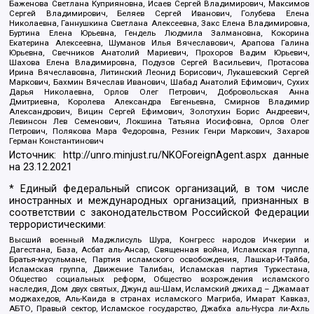
Баженова Светлана Куприяновна, Исаев Сергей Владимирович, Максимов
Сергей Владимирович, Беляев Сергей Иванович, Голубева Елена
Николаевна, Ганнушкина Светлана Алексеевна, Закс Елена Владимировна,
Буртина Елена Юрьевна, Гендель Людмила Залмановна, Кокорина
Екатерина Алексеевна, Шуманов Илья Вячеславович, Арапова Галина
Юрьевна, Свечников Анатолий Мариевич, Прохоров Вадим Юрьевич,
Шахова Елена Владимировна, Подузов Сергей Васильевич, Протасова
Ирина Вячеславовна, Литинский Леонид Борисович, Лукашевский Сергей
Маркович, Бахмин Вячеслав Иванович, Шабад Анатолий Ефимович, Сухих
Дарья Николаевна, Орлов Олег Петрович, Добровольская Анна
Дмитриевна, Королева Александра Евгеньевна, Смирнов Владимир
Александрович, Вицин Сергей Ефимович, Золотухин Борис Андреевич,
Левинсон Лев Семенович, Локшина Татьяна Иосифовна, Орлов Олег
Петрович, Полякова Мара Федоровна, Резник Генри Маркович, Захаров
Герман Константинович
Источник:
http://unro.minjust.ru/NKOForeignAgent.aspx
данные
на
23.12.2021
* Единый федеральный список организаций, в том числе
иностранных и международных организаций, признанных в
соответствии с законодательством Российской Федерации
террористическими:
Высший военный Маджлисуль Шура, Конгресс народов Ичкерии и
Дагестана, База, Асбат аль-Ансар, Священная война, Исламская группа,
Братья-мусульмане, Партия исламского освобождения, Лашкар-И-Тайба,
Исламская группа, Движение Талибан, Исламская партия Туркестана,
Общество социальных реформ, Общество возрождения исламского
наследия, Дом двух святых, Джунд аш-Шам, Исламский джихад – Джамаат
моджахедов, Аль-Каида в странах исламского Магриба, Имарат Кавказ,
АБТО, Правый сектор, Исламское государство, Джабха аль-Нусра ли-Ахль