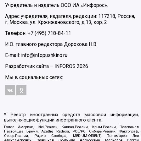
Учредитель и издатель ООО ИА «Инфорос».
Адрес учредителя, издателя, редакции: 117218, Россия,
г. Москва, ул. Кржижановского, д.13, кор. 2
Телефон: +7 (495) 718-84-11
И.О. главного редактора Дорохова Н.В.
E-mail: info@infopushkino.ru
Разработчик сайта –
INFOROS
2026
Мы в социальных сетях:
* Реестр иностранных средств массовой информации,
выполняющих функции иностранного агента:
Голос Америки, Idel.Реалии, Кавказ.Реалии, Крым.Реалии, Телеканал
Настоящее Время, Azatliq Radiosi, PCE/PC, Сибирь.Реалии, Фактограф,
Север.Реалии, Радио Свобода, MEDIUM-ORIENT, Пономарев Лев
Александрович, Савицкая Людмила Алексеевна, Маркелов Сергей