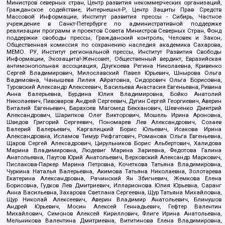
Министров северных стран, Центр развития некоммерческих организаций,
Гражданское содействие, Интернешнл-Р, Центр Защиты Прав Средств
Массовой Информации, Институт развития прессы - Сибирь, Частное
учреждение в Санкт-Петербурге по административной поддержке
реализации программ и проектов Совета Министров Северных Стран, Фонд
поддержки свободы прессы, Гражданский контроль, Человек и Закон,
Общественная комиссия по сохранению наследия академика Сахарова,
МЕМО. РУ, Институт региональной прессы, Институт Развития Свободы
Информации, Экозащита!-Женсовет, Общественный вердикт, Евразийская
антимонопольная ассоциация, Дзугкоева Регина Николаевна, Кривенко
Сергей Владимирович, Милославский Павел Юрьевич, Шнырова Ольга
Вадимовна, Чанышева Лилия Айратовна, Сидорович Ольга Борисовна,
Туровский Александр Алексеевич, Васильева Анастасия Евгеньевна, Ривина
Анна Валерьевна, Бурдина Юлия Владимировна, Бойко Анатолий
Николаевич, Пивоваров Андрей Сергеевич, Дугин Сергей Георгиевич, Аверин
Виталий Евгеньевич, Барахоев Магомед Бекханович, Шевченко Дмитрий
Александрович, Шарипков Олег Викторович, Мошель Ирина Ароновна,
Шведов Григорий Сергеевич, Пономарев Лев Александрович, Созаев
Валерий Валерьевич, Каргалицкий Борис Юльевич, Исакова Ирина
Александровна, Исламов Тимур Рифгатович, Романова Ольга Евгеньевна,
Щаров Сергей Алексадрович, Цирульников Борис Альбертович, Халидова
Марина Владимировна, Людевиг Марина Зариевна, Федотова Галина
Анатольевна, Паутов Юрий Анатольевич, Верховский Александр Маркович,
Пислакова-Паркер Марина Петровна, Кочеткова Татьяна Владимировна,
Чуркина Наталья Валерьевна, Акимова Татьяна Николаевна, Золотарева
Екатерина Александровна, Рачинский Ян Збигневич, Жемкова Елена
Борисовна, Гудков Лев Дмитриевич, Илларионова Юлия Юрьевна, Саранг
Анна Васильевна, Захарова Светлана Сергеевна, Щур Татьяна Михайловна,
Щур Николай Алексеевич, Аверин Владимир Анатольевич, Блинушов
Андрей Юрьевич, Мосин Алексей Геннадьевич, Гефтер Валентин
Михайлович, Симонов Алексей Кириллович, Флиге Ирина Анатольевна,
Мельникова Валентина Дмитриевна, Вититинова Елена Владимировна,