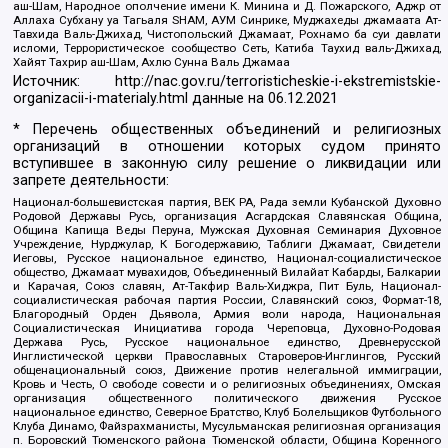
аш-Шам, Народное ополчение имени К. Минина и Д. Пожарского, Аджр от
Аллаха Субхану уа Тагьаля SHAM, АУМ Синрике, Муджахеды джамаата Ат-
Тавхида Валь-Джихад, Чистопольский Джамаат, Рохнамо ба суи давлати
исломи, Террористическое сообщество Сеть, Катиба Таухид валь-Джихад,
Хайят Тахрир аш-Шам, Ахлю Сунна Валь Джамаа
Источник:
http://nac.gov.ru/terroristicheskie-i-ekstremistskie-
organizacii-i-materialy.html
данные на
06.12.2021
* Перечень общественных объединений и религиозных
организаций в отношении которых судом принято
вступившее в законную силу решение о ликвидации или
запрете деятельности:
Национал-большевистская партия, ВЕК РА, Рада земли Кубанской Духовно
Родовой Державы Русь, организация Асгардская Славянская Община,
Община Капища Веды Перуна, Мужская Духовная Семинария Духовное
Учреждение, Нурджулар, К Богодержавию, Таблиги Джамаат, Свидетели
Иеговы, Русское национальное единство, Национал-социалистическое
общество, Джамаат мувахидов, Объединенный Вилайат Кабарды, Балкарии
и Карачая, Союз славян, Ат-Такфир Валь-Хиджра, Пит Буль, Национал-
социалистическая рабочая партия России, Славянский союз, Формат-18,
Благородный Орден Дьявола, Армия воли народа, Национальная
Социалистическая Инициатива города Череповца, Духовно-Родовая
Держава Русь, Русское национальное единство, Древнерусской
Инглистической церкви Православных Староверов-Инглингов, Русский
общенациональный союз, Движение против нелегальной иммиграции,
Кровь и Честь, О свободе совести и о религиозных объединениях, Омская
организация общественного политического движения Русское
национальное единство, Северное Братство, Клуб Болельщиков Футбольного
Клуба Динамо, Файзрахманисты, Мусульманская религиозная организация
п. Боровский Тюменского района Тюменской области, Община Коренного