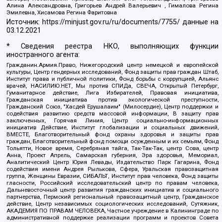
Алина Александровна, Григорьев Андрей Валерьевич , Гималова Регина
Эмилевна, Хисамова Регина Фаритовна
Источник:
https://minjust.gov.ru/ru/documents/7755/
данные на
03.12.2021
* Сведения реестра НКО, выполняющих функции
иностранного агента:
Гражданин.Армия.Право, Нижегородский центр немецкой и европейской
культуры, Центр гендерных исследований, Фонд защиты прав граждан Штаб,
Институт права и публичной политики, Фонд борьбы с коррупцией, Альянс
врачей, НАСИЛИЮ.НЕТ, Мы против СПИДа, СВЕЧА, Открытый Петербург,
Гуманитарное действие, Лига Избирателей, Правовая инициатива,
Гражданская инициатива против экологической преступности,
Гражданский Союз, "Хасдей Ерушалаим" (Милосердие), Центр поддержки и
содействия развитию средств массовой информации, В защиту прав
заключенных, Горячая Линия, Центр социально-информационных
инициатив Действие, Институт глобализации и социальных движений,
ВМЕСТЕ, Благотворительный фонд охраны здоровья и защиты прав
граждан, Благотворительный фонд помощи осужденным и их семьям, Фонд
Тольятти, Новое время, Серебряная тайга, Так-Так-Так, центр Сова, центр
Анна, Проект Апрель, Самарская губерния, Эра здоровья, Мемориал,
Аналитический Центр Юрия Левады, Издательство Парк Гагарина, Фонд
содействия имени Андрея Рылькова, Сфера, Уральская правозащитная
группа, Женщины Евразии, СИБАЛЬТ, Институт прав человека, Фонд защиты
гласности, Российский исследовательский центр по правам человека,
Дальневосточный центр развития гражданских инициатив и социального
партнерства, Пермский региональный правозащитный центр, Гражданское
действие, Центр независимых социологических исследований, Сутяжник,
АКАДЕМИЯ ПО ПРАВАМ ЧЕЛОВЕКА, Частное учреждение в Калининграде по
административной поддержке реализации программ и проектов Совета