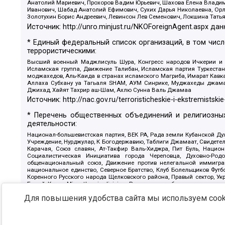
Анатолий Мариевич, Прохоров Вадим Юрьевич, Шахова Елена Владими
Иванович, Шабад Анатолий Ефимович, Сухих Дарья Николаевна, Орл
Золотухин Борис Андреевич, Левинсон Лев Семенович, Локшина Тать
Источник:
http://unro.minjust.ru/NKOForeignAgent.aspx
дан
* Единый федеральный список организаций, в том чис
террористическими:
Высший военный Маджлисуль Шура, Конгресс народов Ичкерии и Да
Исламская группа, Движение Талибан, Исламская партия Туркест
моджахедов, Аль-Каида в странах исламского Магриба, Имарат Кавка
Аллаха Субхану уа Тагьаля SHAM, АУМ Синрике, Муджахеды джамаа
Джихад, Хайят Тахрир аш-Шам, Ахлю Сунна Валь Джамаа
Источник:
http://nac.gov.ru/terroristicheskie-i-ekstremistskie
* Перечень общественных объединений и религиозных
деятельности:
Национал-большевистская партия, ВЕК РА, Рада земли Кубанской 
Учреждение, Нурджулар, К Богодержавию, Таблиги Джамаат, Свидете
Карачая, Союз славян, Ат-Такфир Валь-Хиджра, Пит Буль, Нацио
Социалистическая Инициатива города Череповца, Духовно-Родо
общенациональный союз, Движение против нелегальной иммиграц
национальное единство, Северное Братство, Клуб Болельщиков Фу
Коренного Русского народа Щелковского района, Правый сектор, Ук
Белый Крест, Misanthropic division, Религиозное объединение пос
Атака, Мечеть Мирмамеда, Община Коренного Русского народа г
Для повышения удобства сайта мы используем cooki
Артподготовка, Штольц, В честь иконы Божией Матери Державная, С
Крю, Союз Славянских Сил Руси, Алля-Аят, Благотворительный панси
Патриотический клуб-Новокузнецк/РПК, Сибирский державный союз, Ф
Источник:
https://minjust.gov.ru/ru/documents/7822/
данны