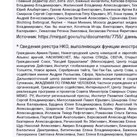
Главный редактор 2021, Вега 2021, Важные иноагенты, Каткова Вер
Владимир Владимирович, Жилинский Владимир Александрович, Тихон
Юрий Альбертович, Грезев Александр Викторович, Важенков Артем В
Смирнов Сергей Сергеевич, Верзилов Петр Юрьевич, ЗП, Зона прав
Андрей Вячеславович, Симонов Евгений Алексеевич, Сурначева Елиз
Stichting Bellingcat, Якутия – Наше Мнение, Москоу диджитал мед
Владимирович, Как бы инагент, Кочетков Игорь Викторович, Иркут
Валерьевич , Гималова Регина Эмилевна, Хисамова Регина Фаритовн
Источник:
https://minjust.gov.ru/ru/documents/7755/
данны
* Сведения реестра НКО, выполняющих функции иностра
Гражданин.Армия.Право, Нижегородский центр немецкой и европейск
Альянс врачей, НАСИЛИЮ.НЕТ, Мы против СПИДа, СВЕЧА, Открытый
Гражданский Союз, "Хасдей Ерушалаим" (Милосердие), Центр под
инициатив Действие, Институт глобализации и социальных движен
Тольятти, Новое время, Серебряная тайга, Так-Так-Так, центр Сова
содействия имени Андрея Рылькова, Сфера, Уральская правозащитна
Дальневосточный центр развития гражданских инициатив и социа
Сутяжник, АКАДЕМИЯ ПО ПРАВАМ ЧЕЛОВЕКА, Частное учреждение в Ка
организаций, Гражданское содействие, Интернешнл-Р, Центр Защиты
реализации программ и проектов Совета Министров Северных Стран
МЕМО. РУ, Институт региональной прессы, Институт Развития Своб
Сергей Владимирович, Милославский Павел Юрьевич, Шнырова Ольга
Анна Валерьевна, Бурдина Юлия Владимировна, Бойко Анатолий Ник
Александрович, Шарипков Олег Викторович, Мошель Ирина Ароно
Александровна, Исламов Тимур Рифгатович, Романова Ольга Евгень
Анатольевна, Паутов Юрий Анатольевич, Верховский Александр Марк
Екатерина Александровна, Рачинский Ян Збигневич, Жемкова Елена 
Щур Николай Алексеевич, Аверин Владимир Анатольевич, Блинушов 
Валентина Дмитриевна, Вититинова Елена Владимировна, Баженов
Ганнушкина Светлана Алексеевна, Закс Елена Владимировна, Буртин