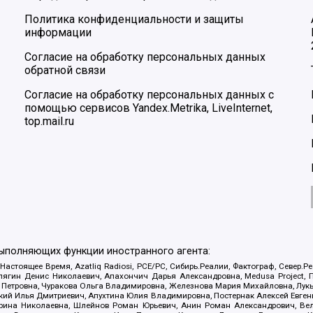
Политика конфиденциальности и защиты
информации
Согласие на обработку персональных данных
обратной связи
Согласие на обработку персональных данных с
помощью сервисов Yandex.Metrika, LiveInternet,
top.mail.ru
выполняющих функции иностранного агента:
 Настоящее Время, Azatliq Radiosi, PCE/PC, Сибирь.Реалии, Фактограф, Север
ягин Денис Николаевич, Апахончич Дарья Александровна, Medusa Project, П
етровна, Чуракова Ольга Владимировна, Железнова Мария Михайловна, Лукьян
й Илья Дмитриевич, Апухтина Юлия Владимировна, Постернак Алексей Евгеньев
рина Николаевна, Шлейнов Роман Юрьевич, Анин Роман Александрович, Вел