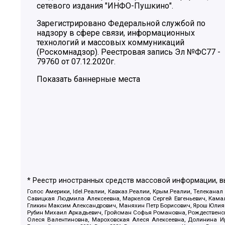
сетевого издания "ИНФО-Пушкино".
Зарегистрировано Федеральной службой по
надзору в сфере связи, информационных
технологий и массовых коммуникаций
(Роскомнадзор). Реестровая запись Эл №ФС77 -
79760 от 07.12.2020г.
Показать баннерные места
* Реестр иностранных средств массовой информации, 
Голос Америки, Idel.Реалии, Кавказ.Реалии, Крым.Реалии, Телеканал
Савицкая Людмила Алексеевна, Маркелов Сергей Евгеньевич, Камал
Гликин Максим Александрович, Маняхин Петр Борисович, Ярош Юлия П
Рубин Михаил Аркадьевич, Гройсман Софья Романовна, Рождественски
Олеся Валентиновна, Мароховская Алеся Алексеевна, Долинина И