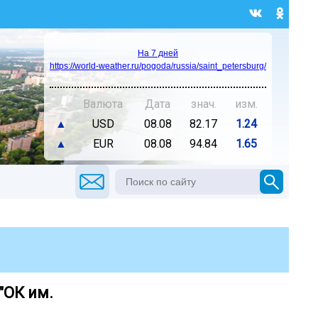
На 7 дней
https://world-weather.ru/pogoda/russia/saint_petersburg/
Валюта
Дата
знач.
изм.
▲
USD
08.08
82.17
1.24
▲
EUR
08.08
94.84
1.65
"ОК им.