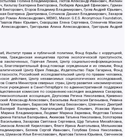
, Костылева Полина Владимировна, Лютов Александр Иванович, Жилкин
, Кильтау Екатерина Викторовна, Любарев Аркадий Ефимович, Гурман
й Викторович, Егоров Владимир Владимирович, Гусев Андрей Юрьевич,
ская Екатерина Дмитриевна, Сотников Даниил Владимирович, Захаров
ерл Роман Александрович, МЕМО, Mason G.E.S. Anonymous Foundation,
, Павлов Иван Юрьевич, Скворцова Елена Сергеевна, Оленичев Максим
 Александрович, Григорьева Алина Александровна, Григорьев Андрей
б, Институт права и публичной политики, Фонд борьбы с коррупцией,
ива, Гражданская инициатива против экологической преступности,
рав заключенных, Горячая Линия, Центр социально-информационных
дан, Благотворительный фонд помощи осужденным и их семьям, Фонд
 Аналитический Центр Юрия Левады, Издательство Парк Гагарина, Фонд
гласности, Российский исследовательский центр по правам человека,
ское действие, Центр независимых социологических исследований,
в Совета Министров северных стран, Центр развития некоммерческих
стное учреждение в Санкт-Петербурге по административной поддержке
Общественная комиссия по сохранению наследия академика Сахарова,
нтимонопольная ассоциация, Дзугкоева Регина Николаевна, Кривенко
кий Александр Алексеевич, Васильева Анастасия Евгеньевна, Ривина
италий Евгеньевич, Барахоев Магомед Бекханович, Шевченко Дмитрий
 Валерий Валерьевич, Каргалицкий Борис Юльевич, Исакова Ирина
ва Марина Владимировна, Людевиг Марина Зариевна, Федотова Галина
уркина Наталья Валерьевна, Акимова Татьяна Николаевна, Золотарева
 Васильевна, Захарова Светлана Сергеевна, Щур Татьяна Михайловна,
 Симонов Алексей Кириллович, Флиге Ирина Анатольевна, Мельникова
адимирович, Беляев Сергей Иванович, Голубева Елена Николаевна,
вна, Шуманов Илья Вячеславович, Арапова Галина Юрьевна, Свечников