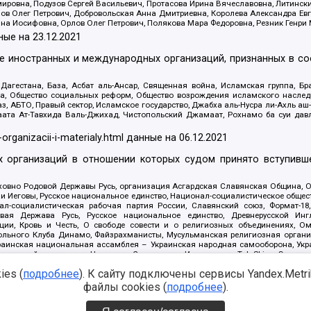
ровна, Подузов Сергей Васильевич, Протасова Ирина Вячеславовна, Литинск
ов Олег Петрович, Добровольская Анна Дмитриевна, Королева Александра Ев
яна Иосифовна, Орлов Олег Петрович, Полякова Мара Федоровна, Резник Генри
ные на
23.12.2021
ле иностранных и международных организаций, признанных в с
гестана, База, Асбат аль-Ансар, Священная война, Исламская группа, Бра
ана, Общество социальных реформ, Общество возрождения исламского насле
з, АБТО, Правый сектор, Исламское государство, Джабха аль-Нусра ли-Ахль а
та Ат-Тавхида Валь-Джихад, Чистопольский Джамаат, Рохнамо ба суи давлат
-organizacii-i-materialy.html
данные на
06.12.2021
 организаций в отношении которых судом принято вступивше
Духовно Родовой Державы Русь, организация Асгардская Славянская Община,
ли Иеговы, Русское национальное единство, Национал-социалистическое обще
нал-социалистическая рабочая партия России, Славянский союз, Формат-
вая Держава Русь, Русское национальное единство, Древнерусской Ингл
ии, Кровь и Честь, О свободе совести и о религиозных объединениях, Ом
тбольного Клуба Динамо, Файзрахманисты, Мусульманская религиозная орган
раинская национальная ассамблея – Украинская народная самооборона, Укра
ледователей инглиизма, Народная Социальная Инициатива, TulaSkins, Этноп
. Астрахани, ВОЛЯ, Меджлис крымскотатарского народа, Рубеж Севера, ТО
es (
подробнее
). К сайту подключены сервисы Yandex.Metrika
ектор 16, Независимость, Фирма, Молодежная правозащитная группа МПГ, Кур
онат Ак Умут, Русская республика Русь, Арестантское уголовное единство, Ба
файлы cookies (
подробнее
).
онд борьбы с коррупцией, Фонд защиты прав граждан, Штабы Навального, Сове
е на
08.12.2021