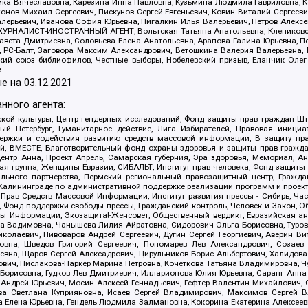
оника Вячеславовна, Карезина Инна Павловна, Кузьмина Людмила Гавриловна
ов Михаил Сергеевич, Пискунов Сергей Евгеньевич, Ковин Виталий Сергеевич
алерьевич, Иванова София Юрьевна, Пигалкин Илья Валерьевич, Петров Алексе
а, ЖУРНАЛИСТ-ИНОСТРАННЫЙ АГЕНТ, Вольтская Татьяна Анатольевна, Клепиков
авета Дмитриевна, Соловьева Елена Анатольевна, Арапова Галина Юрьевна, П
иа, РС-Балт, Заговора Максим Александрович, Ветошкина Валерия Валерьевна
ский союз библиофилов, Честные выборы, Нобелевский призыв, Еланчик Олег
а
е на
03.12.2021
нного агента:
ой культуры, Центр гендерных исследований, Фонд защиты прав граждан Шта
 Петербург, Гуманитарное действие, Лига Избирателей, Правовая инициат
держки и содействия развитию средств массовой информации, В защиту п
ий, ВМЕСТЕ, Благотворительный фонд охраны здоровья и защиты прав граж
, центр Анна, Проект Апрель, Самарская губерния, Эра здоровья, Мемориал,
я группа, Женщины Евразии, СИБАЛЬТ, Институт прав человека, Фонд защиты 
льного партнерства, Пермский региональный правозащитный центр, Граждан
лининграде по административной поддержке реализации программ и проекто
 Прав Средств Массовой Информации, Институт развития прессы - Сибирь, Ча
, Фонд поддержки свободы прессы, Гражданский контроль, Человек и Закон, 
оды Информации, Экозащита!-Женсовет, Общественный вердикт, Евразийская а
 Вадимовна, Чанышева Лилия Айратовна, Сидорович Ольга Борисовна, Туровс
олаевич, Пивоваров Андрей Сергеевич, Дугин Сергей Георгиевич, Аверин В
вна, Шведов Григорий Сергеевич, Пономарев Лев Александрович, Созаев
евна, Щаров Сергей Алексадрович, Цирульников Борис Альбертович, Халидо
ович, Пислакова-Паркер Марина Петровна, Кочеткова Татьяна Владимировна, Ч
Борисовна, Гудков Лев Дмитриевич, Илларионова Юлия Юрьевна, Саранг Анна
Андрей Юрьевич, Мосин Алексей Геннадьевич, Гефтер Валентин Михайлович,
а Светлана Куприяновна, Исаев Сергей Владимирович, Максимов Сергей Вл
а Елена Юрьевна, Гендель Людмила Залмановна, Кокорина Екатерина Алексее