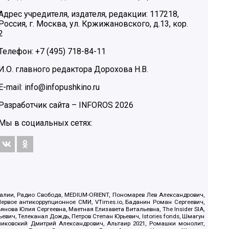
Адрес учредителя, издателя, редакции: 117218,
Россия, г. Москва, ул. Кржижановского, д.13, кор.
2
Телефон: +7 (495) 718-84-11
И.О. главного редактора Дорохова Н.В.
E-mail: info@infopushkino.ru
Разработчик сайта –
INFOROS
2026
Мы в социальных сетях:
.Реалии, Радио Свобода, MEDIUM-ORIENT, Пономарев Лев Александрович,
ервое антикоррупционное СМИ, VTimes.io, Баданин Роман Сергеевич,
ова Юлия Сергеевна, Маетная Елизавета Витальевна, The Insider SIA,
ич, Телеканал Дождь, Петров Степан Юрьевич, Istories fonds, Шмагун
иковский Дмитрий Александрович, Альтаир 2021, Ромашки монолит,