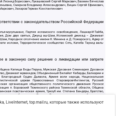
ий Леонид Борисович, Лукашевский Сергей Маркович, Бахмин Вячеслав
геньевна, Смирнов Владимир Александрович, Вицин Сергей Ефимович,
 Маркович, Захаров Герман Константинович
оответствии с законодательством Российской Федерации
тья-мусульмане, Партия исламского освобождения, Лашкар-И-Тайба,
дия, Дом двух святых, Джунд аш-Шам, Исламский джихад – Джамаат
ш-Шам, Народное ополчение имени К. Минина и Д. Пожарского, Аджр от
и исломи, Террористическое сообщество Сеть, Катиба Таухид валь-
е в законную силу решение о ликвидации или запрете
 Община Капища Веды Перуна, Мужская Духовная Семинария Духовное
ство, Джамаат мувахидов, Объединенный Вилайат Кабарды, Балкарии и
18, Благородный Орден Дьявола, Армия воли народа, Национальная
истической церкви Православных Староверов-Инглингов, Русский
ская организация общественного политического движения Русское
изация п. Боровский Тюменского района Тюменской области, Община
инская повстанческая армия, Тризуб им. Степана Бандеры, Братство,
олитическое объединение Русские, Русское национальное объединение
ЙС, О противодействии экстремистской деятельности, РЕВТАТПОД,
, LiveInternet, top.mail.ru, которые также используют
сом Правды и Единения, Каракольская инициативная группа, Автоград
шкорт, Нация и свобода, W.H.С., Фалунь Дафа, Иртыш Ultras, Русский
т граждан СССР Прикубанского округа г. Краснодара