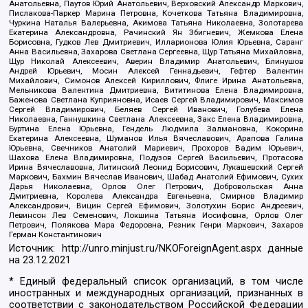
Анатольевна, Паутов Юрий Анатольевич, Верховский Александр Маркович,
Пислакова-Паркер Марина Петровна, Кочеткова Татьяна Владимировна,
Чуркина Наталья Валерьевна, Акимова Татьяна Николаевна, Золотарева
Екатерина Александровна, Рачинский Ян Збигневич, Жемкова Елена
Борисовна, Гудков Лев Дмитриевич, Илларионова Юлия Юрьевна, Саранг
Анна Васильевна, Захарова Светлана Сергеевна, Щур Татьяна Михайловна,
Щур Николай Алексеевич, Аверин Владимир Анатольевич, Блинушов
Андрей Юрьевич, Мосин Алексей Геннадьевич, Гефтер Валентин
Михайлович, Симонов Алексей Кириллович, Флиге Ирина Анатольевна,
Мельникова Валентина Дмитриевна, Вититинова Елена Владимировна,
Баженова Светлана Куприяновна, Исаев Сергей Владимирович, Максимов
Сергей Владимирович, Беляев Сергей Иванович, Голубева Елена
Николаевна, Ганнушкина Светлана Алексеевна, Закс Елена Владимировна,
Буртина Елена Юрьевна, Гендель Людмила Залмановна, Кокорина
Екатерина Алексеевна, Шуманов Илья Вячеславович, Арапова Галина
Юрьевна, Свечников Анатолий Мариевич, Прохоров Вадим Юрьевич,
Шахова Елена Владимировна, Подузов Сергей Васильевич, Протасова
Ирина Вячеславовна, Литинский Леонид Борисович, Лукашевский Сергей
Маркович, Бахмин Вячеслав Иванович, Шабад Анатолий Ефимович, Сухих
Дарья Николаевна, Орлов Олег Петрович, Добровольская Анна
Дмитриевна, Королева Александра Евгеньевна, Смирнов Владимир
Александрович, Вицин Сергей Ефимович, Золотухин Борис Андреевич,
Левинсон Лев Семенович, Локшина Татьяна Иосифовна, Орлов Олег
Петрович, Полякова Мара Федоровна, Резник Генри Маркович, Захаров
Герман Константинович
Источник:
http://unro.minjust.ru/NKOForeignAgent.aspx
данные
на
23.12.2021
* Единый федеральный список организаций, в том числе
иностранных и международных организаций, признанных в
соответствии с законодательством Российской Федерации