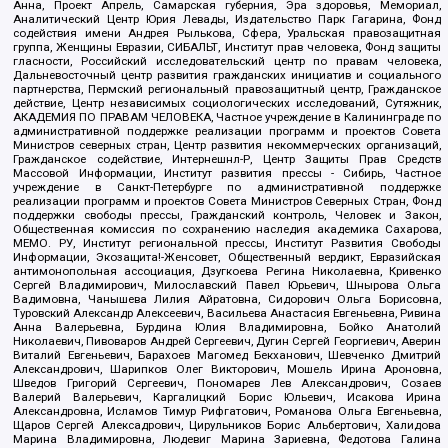
Анна, Проект Апрель, Самарская губерния, Эра здоровья, Мемориал,
Аналитический Центр Юрия Левады, Издательство Парк Гагарина, Фонд
содействия имени Андрея Рылькова, Сфера, Уральская правозащитная
группа, Женщины Евразии, СИБАЛЬТ, Институт прав человека, Фонд защиты
гласности, Российский исследовательский центр по правам человека,
Дальневосточный центр развития гражданских инициатив и социального
партнерства, Пермский региональный правозащитный центр, Гражданское
действие, Центр независимых социологических исследований, Сутяжник,
АКАДЕМИЯ ПО ПРАВАМ ЧЕЛОВЕКА, Частное учреждение в Калининграде по
административной поддержке реализации программ и проектов Совета
Министров северных стран, Центр развития некоммерческих организаций,
Гражданское содействие, Интернешнл-Р, Центр Защиты Прав Средств
Массовой Информации, Институт развития прессы - Сибирь, Частное
учреждение в Санкт-Петербурге по административной поддержке
реализации программ и проектов Совета Министров Северных Стран, Фонд
поддержки свободы прессы, Гражданский контроль, Человек и Закон,
Общественная комиссия по сохранению наследия академика Сахарова,
МЕМО. РУ, Институт региональной прессы, Институт Развития Свободы
Информации, Экозащита!-Женсовет, Общественный вердикт, Евразийская
антимонопольная ассоциация, Дзугкоева Регина Николаевна, Кривенко
Сергей Владимирович, Милославский Павел Юрьевич, Шнырова Ольга
Вадимовна, Чанышева Лилия Айратовна, Сидорович Ольга Борисовна,
Туровский Александр Алексеевич, Васильева Анастасия Евгеньевна, Ривина
Анна Валерьевна, Бурдина Юлия Владимировна, Бойко Анатолий
Николаевич, Пивоваров Андрей Сергеевич, Дугин Сергей Георгиевич, Аверин
Виталий Евгеньевич, Барахоев Магомед Бекханович, Шевченко Дмитрий
Александрович, Шарипков Олег Викторович, Мошель Ирина Ароновна,
Шведов Григорий Сергеевич, Пономарев Лев Александрович, Созаев
Валерий Валерьевич, Каргалицкий Борис Юльевич, Исакова Ирина
Александровна, Исламов Тимур Рифгатович, Романова Ольга Евгеньевна,
Щаров Сергей Алексадрович, Цирульников Борис Альбертович, Халидова
Марина Владимировна, Людевиг Марина Зариевна, Федотова Галина