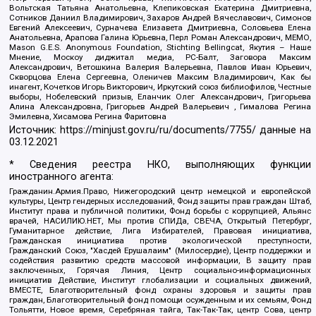
Вольтская Татьяна Анатольевна, Клепиковская Екатерина Дмитриевна,
Сотников Даниил Владимирович, Захаров Андрей Вячеславович, Симонов
Евгений Алексеевич, Сурначева Елизавета Дмитриевна, Соловьева Елена
Анатольевна, Арапова Галина Юрьевна, Перл Роман Александрович, МЕМО,
Mason G.E.S. Anonymous Foundation, Stichting Bellingcat, Якутия – Наше
Мнение, Москоу диджитал медиа, РС-Балт, Заговора Максим
Александрович, Ветошкина Валерия Валерьевна, Павлов Иван Юрьевич,
Скворцова Елена Сергеевна, Оленичев Максим Владимирович, Как бы
инагент, Кочетков Игорь Викторович, Иркутский союз библиофилов, Честные
выборы, Нобелевский призыв, Еланчик Олег Александрович, Григорьева
Алина Александровна, Григорьев Андрей Валерьевич , Гималова Регина
Эмилевна, Хисамова Регина Фаритовна
Источник:
https://minjust.gov.ru/ru/documents/7755/
данные на
03.12.2021
* Сведения реестра НКО, выполняющих функции
иностранного агента:
Гражданин.Армия.Право, Нижегородский центр немецкой и европейской
культуры, Центр гендерных исследований, Фонд защиты прав граждан Штаб,
Институт права и публичной политики, Фонд борьбы с коррупцией, Альянс
врачей, НАСИЛИЮ.НЕТ, Мы против СПИДа, СВЕЧА, Открытый Петербург,
Гуманитарное действие, Лига Избирателей, Правовая инициатива,
Гражданская инициатива против экологической преступности,
Гражданский Союз, "Хасдей Ерушалаим" (Милосердие), Центр поддержки и
содействия развитию средств массовой информации, В защиту прав
заключенных, Горячая Линия, Центр социально-информационных
инициатив Действие, Институт глобализации и социальных движений,
ВМЕСТЕ, Благотворительный фонд охраны здоровья и защиты прав
граждан, Благотворительный фонд помощи осужденным и их семьям, Фонд
Тольятти, Новое время, Серебряная тайга, Так-Так-Так, центр Сова, центр