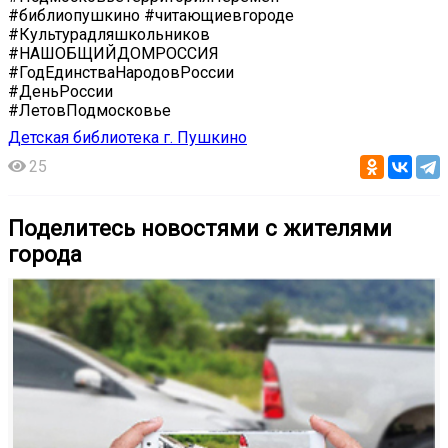
#библиопушкино #читающиевгороде
#Культурадляшкольников
#НАШОБЩИЙДОМРОССИЯ
#ГодЕдинстваНародовРоссии
#ДеньРоссии
#ЛетовПодмосковье
Детская библиотека г. Пушкино
25
Поделитесь новостями с жителями
города