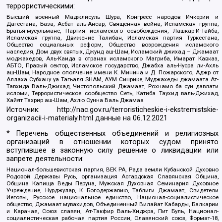
террористическими:
Высший военный Маджлисуль Шура, Конгресс народов Ичкерии и
Дагестана, База, Асбат аль-Ансар, Священная война, Исламская группа,
Братья-мусульмане, Партия исламского освобождения, Лашкар-И-Тайба,
Исламская группа, Движение Талибан, Исламская партия Туркестана,
Общество социальных реформ, Общество возрождения исламского
наследия, Дом двух святых, Джунд аш-Шам, Исламский джихад – Джамаат
моджахедов, Аль-Каида в странах исламского Магриба, Имарат Кавказ,
АБТО, Правый сектор, Исламское государство, Джабха аль-Нусра ли-Ахль
аш-Шам, Народное ополчение имени К. Минина и Д. Пожарского, Аджр от
Аллаха Субхану уа Тагьаля SHAM, АУМ Синрике, Муджахеды джамаата Ат-
Тавхида Валь-Джихад, Чистопольский Джамаат, Рохнамо ба суи давлати
исломи, Террористическое сообщество Сеть, Катиба Таухид валь-Джихад,
Хайят Тахрир аш-Шам, Ахлю Сунна Валь Джамаа
Источник:
http://nac.gov.ru/terroristicheskie-i-ekstremistskie-
organizacii-i-materialy.html
данные на
06.12.2021
* Перечень общественных объединений и религиозных
организаций в отношении которых судом принято
вступившее в законную силу решение о ликвидации или
запрете деятельности:
Национал-большевистская партия, ВЕК РА, Рада земли Кубанской Духовно
Родовой Державы Русь, организация Асгардская Славянская Община,
Община Капища Веды Перуна, Мужская Духовная Семинария Духовное
Учреждение, Нурджулар, К Богодержавию, Таблиги Джамаат, Свидетели
Иеговы, Русское национальное единство, Национал-социалистическое
общество, Джамаат мувахидов, Объединенный Вилайат Кабарды, Балкарии
и Карачая, Союз славян, Ат-Такфир Валь-Хиджра, Пит Буль, Национал-
социалистическая рабочая партия России, Славянский союз, Формат-18,