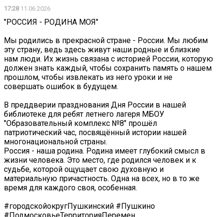
17:28
11.06.2026
"РОССИЯ - РОДИНА МОЯ"
Мы родились в прекрасной стране - России. Мы любим
эту страну, ведь здесь живут наши родные и близкие
нам люди. Их жизнь связана с историей России, которую
должен знать каждый, чтобы сохранить память о нашем
прошлом, чтобы извлекать из него уроки и не
совершать ошибок в будущем.
В преддверии празднования Дня России в нашей
библиотеке для ребят летнего лагеря МБОУ
"Образовательный комплекс №8" прошёл
патриотический час, посвящённый истории нашей
многонациональной страны.
Россия - наша родина. Родина имеет глубокий смысл в
жизни человека. Это место, где родился человек и к
судьбе, которой ощущает свою духовную и
материальную причастность. Одна на всех, но в то же
время для каждого своя, особенная.
#городскойокругПушкинский #Пушкино
#ПодмосковьеТерриторияПеремен