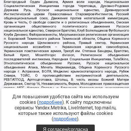
Благородный Орден Дьявола, Армия воли народа, Национальная
Социалистическая Инициатива города Череповца, Духовно-Родовая
Держава Русь, Русское национальное единство, Древнерусской
Инглистической церкви Православных Староверов-Инглингов, Русский
общенациональный союз, Движение против нелегальной иммиграции,
Кровь и Честь, О свободе совести и о религиозных объединениях, Омская
организация общественного политического движения Русское
национальное единство, Северное Братство, Клуб Болельщиков Футбольного
Клуба Динамо, Файзрахманисты, Мусульманская религиозная организация
п. Боровский Тюменского района Тюменской области, Община Коренного
Русского народа Щелковского района, Правый сектор, Украинская
национальная ассамблея – Украинская народная самооборона,
Украинская повстанческая армия, Тризуб им. Степана Бандеры, Братство,
Белый Крест, Misanthropic division, Религиозное объединение
последователей инглиизма, Народная Социальная Инициатива, TulaSkins,
Этнополитическое объединение Русские, Русское национальное
объединение Атака, Мечеть Мирмамеда, Община Коренного Русского
народа г. Астрахани, ВОЛЯ, Меджлис крымскотатарского народа, Рубеж
Севера, ТОЙС, О противодействии экстремистской деятельности,
РЕВТАТПОД, Артподготовка, Штольц, В честь иконы Божией Матери
Державная, Сектор 16, Независимость, Фирма, Молодежная правозащитная
группа МПГ, Курсом Правды и Единения, Каракольская инициативная
группа, Автоград Крю, Союз Славянских Сил Руси, Алля-Аят,
Для повышения удобства сайта мы используем
Благотворительный пансионат Ак Умут, Русская республика Русь,
Арестантское уголовное единство, Башкорт, Нация и свобода, W.H.С., Фалунь
cookies (
подробнее
). К сайту подключены
Дафа, Иртыш Ultras, Русский Патриотический клуб-Новокузнецк/РПК,
сервисы Yandex.Metrika, LiveInternet, top.mail.ru,
Сибирский державный союз, Фонд борьбы с коррупцией, Фонд защиты прав
граждан, Штабы Навального, Совет граждан СССР Прикубанского округа г.
которые также используют файлы cookies
Краснодара
(
подробнее
).
Источник:
https://minjust.gov.ru/ru/documents/7822/
данные на
08.12.2021
Я согласен/согласна