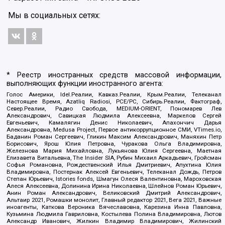
Мы в социальных сетях:
* Реестр иностранных средств массовой информации,
выполняющих функции иностранного агента:
Голос Америки, Idel.Реалии, Кавказ.Реалии, Крым.Реалии, Телеканал
Настоящее Время, Azatliq Radiosi, PCE/PC, Сибирь.Реалии, Фактограф,
Север.Реалии, Радио Свобода, MEDIUM-ORIENT, Пономарев Лев
Александрович, Савицкая Людмила Алексеевна, Маркелов Сергей
Евгеньевич, Камалягин Денис Николаевич, Апахончич Дарья
Александровна, Medusa Project, Первое антикоррупционное СМИ, VTimes.io,
Баданин Роман Сергеевич, Гликин Максим Александрович, Маняхин Петр
Борисович, Ярош Юлия Петровна, Чуракова Ольга Владимировна,
Железнова Мария Михайловна, Лукьянова Юлия Сергеевна, Маетная
Елизавета Витальевна, The Insider SIA, Рубин Михаил Аркадьевич, Гройсман
Софья Романовна, Рождественский Илья Дмитриевич, Апухтина Юлия
Владимировна, Постернак Алексей Евгеньевич, Телеканал Дождь, Петров
Степан Юрьевич, Istories fonds, Шмагун Олеся Валентиновна, Мароховская
Алеся Алексеевна, Долинина Ирина Николаевна, Шлейнов Роман Юрьевич,
Анин Роман Александрович, Великовский Дмитрий Александрович,
Альтаир 2021, Ромашки монолит, Главный редактор 2021, Вега 2021, Важные
иноагенты, Каткова Вероника Вячеславовна, Карезина Инна Павловна,
Кузьмина Людмила Гавриловна, Костылева Полина Владимировна, Лютов
Александр Иванович, Жилкин Владимир Владимирович, Жилинский