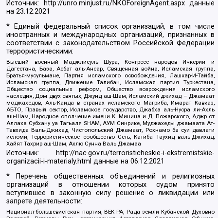
Источник:
http://unro.minjust.ru/NKOForeignAgent.aspx
данные
на
23.12.2021
* Единый федеральный список организаций, в том числе
иностранных и международных организаций, признанных в
соответствии с законодательством Российской Федерации
террористическими:
Высший военный Маджлисуль Шура, Конгресс народов Ичкерии и
Дагестана, База, Асбат аль-Ансар, Священная война, Исламская группа,
Братья-мусульмане, Партия исламского освобождения, Лашкар-И-Тайба,
Исламская группа, Движение Талибан, Исламская партия Туркестана,
Общество социальных реформ, Общество возрождения исламского
наследия, Дом двух святых, Джунд аш-Шам, Исламский джихад – Джамаат
моджахедов, Аль-Каида в странах исламского Магриба, Имарат Кавказ,
АБТО, Правый сектор, Исламское государство, Джабха аль-Нусра ли-Ахль
аш-Шам, Народное ополчение имени К. Минина и Д. Пожарского, Аджр от
Аллаха Субхану уа Тагьаля SHAM, АУМ Синрике, Муджахеды джамаата Ат-
Тавхида Валь-Джихад, Чистопольский Джамаат, Рохнамо ба суи давлати
исломи, Террористическое сообщество Сеть, Катиба Таухид валь-Джихад,
Хайят Тахрир аш-Шам, Ахлю Сунна Валь Джамаа
Источник:
http://nac.gov.ru/terroristicheskie-i-ekstremistskie-
organizacii-i-materialy.html
данные на
06.12.2021
* Перечень общественных объединений и религиозных
организаций в отношении которых судом принято
вступившее в законную силу решение о ликвидации или
запрете деятельности:
Национал-большевистская партия, ВЕК РА, Рада земли Кубанской Духовно