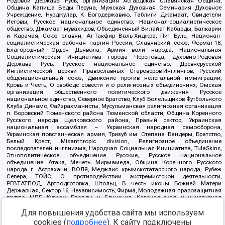
Родовой Державы Русь, организация Асгардская Славянская Община,
Община Капища Веды Перуна, Мужская Духовная Семинария Духовное
Учреждение, Нурджулар, К Богодержавию, Таблиги Джамаат, Свидетели
Иеговы, Русское национальное единство, Национал-социалистическое
общество, Джамаат мувахидов, Объединенный Вилайат Кабарды, Балкарии
и Карачая, Союз славян, Ат-Такфир Валь-Хиджра, Пит Буль, Национал-
социалистическая рабочая партия России, Славянский союз, Формат-18,
Благородный Орден Дьявола, Армия воли народа, Национальная
Социалистическая Инициатива города Череповца, Духовно-Родовая
Держава Русь, Русское национальное единство, Древнерусской
Инглистической церкви Православных Староверов-Инглингов, Русский
общенациональный союз, Движение против нелегальной иммиграции,
Кровь и Честь, О свободе совести и о религиозных объединениях, Омская
организация общественного политического движения Русское
национальное единство, Северное Братство, Клуб Болельщиков Футбольного
Клуба Динамо, Файзрахманисты, Мусульманская религиозная организация
п. Боровский Тюменского района Тюменской области, Община Коренного
Русского народа Щелковского района, Правый сектор, Украинская
национальная ассамблея – Украинская народная самооборона,
Украинская повстанческая армия, Тризуб им. Степана Бандеры, Братство,
Белый Крест, Misanthropic division, Религиозное объединение
последователей инглиизма, Народная Социальная Инициатива, TulaSkins,
Этнополитическое объединение Русские, Русское национальное
объединение Атака, Мечеть Мирмамеда, Община Коренного Русского
народа г. Астрахани, ВОЛЯ, Меджлис крымскотатарского народа, Рубеж
Севера, ТОЙС, О противодействии экстремистской деятельности,
РЕВТАТПОД, Артподготовка, Штольц, В честь иконы Божией Матери
Державная, Сектор 16, Независимость, Фирма, Молодежная правозащитная
группа МПГ, Курсом Правды и Единения, Каракольская инициативная
группа, Автоград Крю, Союз Славянских Сил Руси, Алля-Аят,
Для повышения удобства сайта мы используем
Благотворительный пансионат Ак Умут, Русская республика Русь,
Арестантское уголовное единство, Башкорт, Нация и свобода, W.H.С., Фалунь
cookies (
подробнее
). К сайту подключены