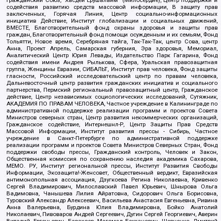
Гражданский Союз, "Хасдей Ерушалаим" (Милосердие), Центр поддержки и
содействия развитию средств массовой информации, В защиту прав
заключенных, Горячая Линия, Центр социально-информационных
инициатив Действие, Институт глобализации и социальных движений,
ВМЕСТЕ, Благотворительный фонд охраны здоровья и защиты прав
граждан, Благотворительный фонд помощи осужденным и их семьям, Фонд
Тольятти, Новое время, Серебряная тайга, Так-Так-Так, центр Сова, центр
Анна, Проект Апрель, Самарская губерния, Эра здоровья, Мемориал,
Аналитический Центр Юрия Левады, Издательство Парк Гагарина, Фонд
содействия имени Андрея Рылькова, Сфера, Уральская правозащитная
группа, Женщины Евразии, СИБАЛЬТ, Институт прав человека, Фонд защиты
гласности, Российский исследовательский центр по правам человека,
Дальневосточный центр развития гражданских инициатив и социального
партнерства, Пермский региональный правозащитный центр, Гражданское
действие, Центр независимых социологических исследований, Сутяжник,
АКАДЕМИЯ ПО ПРАВАМ ЧЕЛОВЕКА, Частное учреждение в Калининграде по
административной поддержке реализации программ и проектов Совета
Министров северных стран, Центр развития некоммерческих организаций,
Гражданское содействие, Интернешнл-Р, Центр Защиты Прав Средств
Массовой Информации, Институт развития прессы - Сибирь, Частное
учреждение в Санкт-Петербурге по административной поддержке
реализации программ и проектов Совета Министров Северных Стран, Фонд
поддержки свободы прессы, Гражданский контроль, Человек и Закон,
Общественная комиссия по сохранению наследия академика Сахарова,
МЕМО. РУ, Институт региональной прессы, Институт Развития Свободы
Информации, Экозащита!-Женсовет, Общественный вердикт, Евразийская
антимонопольная ассоциация, Дзугкоева Регина Николаевна, Кривенко
Сергей Владимирович, Милославский Павел Юрьевич, Шнырова Ольга
Вадимовна, Чанышева Лилия Айратовна, Сидорович Ольга Борисовна,
Туровский Александр Алексеевич, Васильева Анастасия Евгеньевна, Ривина
Анна Валерьевна, Бурдина Юлия Владимировна, Бойко Анатолий
Николаевич, Пивоваров Андрей Сергеевич, Дугин Сергей Георгиевич, Аверин