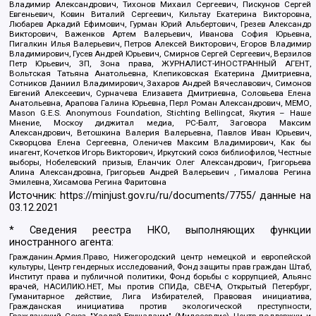
Владимир Александрович, Тихонов Михаил Сергеевич, Пискунов Сергей
Евгеньевич, Ковин Виталий Сергеевич, Кильтау Екатерина Викторовна,
Любарев Аркадий Ефимович, Гурман Юрий Альбертович, Грезев Александр
Викторович, Важенков Артем Валерьевич, Иванова София Юрьевна,
Пигалкин Илья Валерьевич, Петров Алексей Викторович, Егоров Владимир
Владимирович, Гусев Андрей Юрьевич, Смирнов Сергей Сергеевич, Верзилов
Петр Юрьевич, ЗП, Зона права, ЖУРНАЛИСТ-ИНОСТРАННЫЙ АГЕНТ,
Вольтская Татьяна Анатольевна, Клепиковская Екатерина Дмитриевна,
Сотников Даниил Владимирович, Захаров Андрей Вячеславович, Симонов
Евгений Алексеевич, Сурначева Елизавета Дмитриевна, Соловьева Елена
Анатольевна, Арапова Галина Юрьевна, Перл Роман Александрович, МЕМО,
Mason G.E.S. Anonymous Foundation, Stichting Bellingcat, Якутия – Наше
Мнение, Москоу диджитал медиа, РС-Балт, Заговора Максим
Александрович, Ветошкина Валерия Валерьевна, Павлов Иван Юрьевич,
Скворцова Елена Сергеевна, Оленичев Максим Владимирович, Как бы
инагент, Кочетков Игорь Викторович, Иркутский союз библиофилов, Честные
выборы, Нобелевский призыв, Еланчик Олег Александрович, Григорьева
Алина Александровна, Григорьев Андрей Валерьевич , Гималова Регина
Эмилевна, Хисамова Регина Фаритовна
Источник:
https://minjust.gov.ru/ru/documents/7755/
данные на
03.12.2021
* Сведения реестра НКО, выполняющих функции
иностранного агента:
Гражданин.Армия.Право, Нижегородский центр немецкой и европейской
культуры, Центр гендерных исследований, Фонд защиты прав граждан Штаб,
Институт права и публичной политики, Фонд борьбы с коррупцией, Альянс
врачей, НАСИЛИЮ.НЕТ, Мы против СПИДа, СВЕЧА, Открытый Петербург,
Гуманитарное действие, Лига Избирателей, Правовая инициатива,
Гражданская инициатива против экологической преступности,