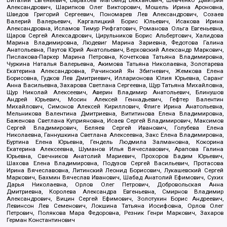
Виталий Евгеньевич, Барахоев Магомед Бекханович, Шевченко Дмитрий
Александрович, Шарипков Олег Викторович, Мошель Ирина Ароновна,
Шведов Григорий Сергеевич, Пономарев Лев Александрович, Созаев
Валерий Валерьевич, Каргалицкий Борис Юльевич, Исакова Ирина
Александровна, Исламов Тимур Рифгатович, Романова Ольга Евгеньевна,
Щаров Сергей Алексадрович, Цирульников Борис Альбертович, Халидова
Марина Владимировна, Людевиг Марина Зариевна, Федотова Галина
Анатольевна, Паутов Юрий Анатольевич, Верховский Александр Маркович,
Пислакова-Паркер Марина Петровна, Кочеткова Татьяна Владимировна,
Чуркина Наталья Валерьевна, Акимова Татьяна Николаевна, Золотарева
Екатерина Александровна, Рачинский Ян Збигневич, Жемкова Елена
Борисовна, Гудков Лев Дмитриевич, Илларионова Юлия Юрьевна, Саранг
Анна Васильевна, Захарова Светлана Сергеевна, Щур Татьяна Михайловна,
Щур Николай Алексеевич, Аверин Владимир Анатольевич, Блинушов
Андрей Юрьевич, Мосин Алексей Геннадьевич, Гефтер Валентин
Михайлович, Симонов Алексей Кириллович, Флиге Ирина Анатольевна,
Мельникова Валентина Дмитриевна, Вититинова Елена Владимировна,
Баженова Светлана Куприяновна, Исаев Сергей Владимирович, Максимов
Сергей Владимирович, Беляев Сергей Иванович, Голубева Елена
Николаевна, Ганнушкина Светлана Алексеевна, Закс Елена Владимировна,
Буртина Елена Юрьевна, Гендель Людмила Залмановна, Кокорина
Екатерина Алексеевна, Шуманов Илья Вячеславович, Арапова Галина
Юрьевна, Свечников Анатолий Мариевич, Прохоров Вадим Юрьевич,
Шахова Елена Владимировна, Подузов Сергей Васильевич, Протасова
Ирина Вячеславовна, Литинский Леонид Борисович, Лукашевский Сергей
Маркович, Бахмин Вячеслав Иванович, Шабад Анатолий Ефимович, Сухих
Дарья Николаевна, Орлов Олег Петрович, Добровольская Анна
Дмитриевна, Королева Александра Евгеньевна, Смирнов Владимир
Александрович, Вицин Сергей Ефимович, Золотухин Борис Андреевич,
Левинсон Лев Семенович, Локшина Татьяна Иосифовна, Орлов Олег
Петрович, Полякова Мара Федоровна, Резник Генри Маркович, Захаров
Герман Константинович