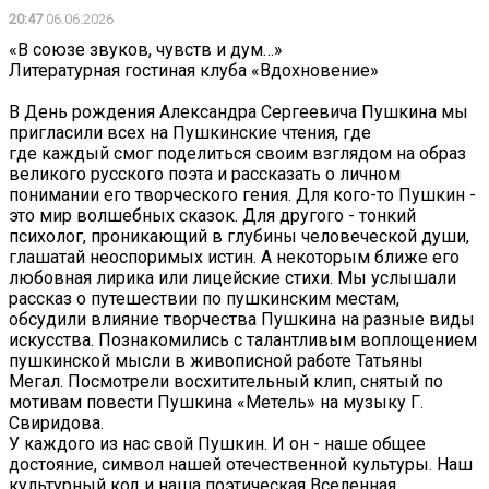
20:47
06.06.2026
«В союзе звуков, чувств и дум…»
Литературная гостиная клуба «Вдохновение»
В День рождения Александра Сергеевича Пушкина мы
пригласили всех на Пушкинские чтения, где
где каждый смог поделиться своим взглядом на образ
великого русского поэта и рассказать о личном
понимании его творческого гения. Для кого-то Пушкин -
это мир волшебных сказок. Для другого - тонкий
психолог, проникающий в глубины человеческой души,
глашатай неоспоримых истин. А некоторым ближе его
любовная лирика или лицейские стихи. Мы услышали
рассказ о путешествии по пушкинским местам,
обсудили влияние творчества Пушкина на разные виды
искусства. Познакомились с талантливым воплощением
пушкинской мысли в живописной работе Татьяны
Мегал. Посмотрели восхитительный клип, снятый по
мотивам повести Пушкина «Метель» на музыку Г.
Свиридова.
У каждого из нас свой Пушкин. И он - наше общее
достояние, символ нашей отечественной культуры. Наш
культурный код и наша поэтическая Вселенная.