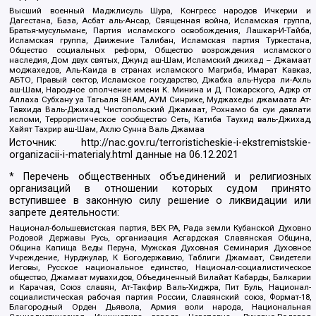
Высший военный Маджлисуль Шура, Конгресс народов Ичкерии и
Дагестана, База, Асбат аль-Ансар, Священная война, Исламская группа,
Братья-мусульмане, Партия исламского освобождения, Лашкар-И-Тайба,
Исламская группа, Движение Талибан, Исламская партия Туркестана,
Общество социальных реформ, Общество возрождения исламского
наследия, Дом двух святых, Джунд аш-Шам, Исламский джихад – Джамаат
моджахедов, Аль-Каида в странах исламского Магриба, Имарат Кавказ,
АБТО, Правый сектор, Исламское государство, Джабха аль-Нусра ли-Ахль
аш-Шам, Народное ополчение имени К. Минина и Д. Пожарского, Аджр от
Аллаха Субхану уа Тагьаля SHAM, АУМ Синрике, Муджахеды джамаата Ат-
Тавхида Валь-Джихад, Чистопольский Джамаат, Рохнамо ба суи давлати
исломи, Террористическое сообщество Сеть, Катиба Таухид валь-Джихад,
Хайят Тахрир аш-Шам, Ахлю Сунна Валь Джамаа
Источник:
http://nac.gov.ru/terroristicheskie-i-ekstremistskie-
organizacii-i-materialy.html
данные на
06.12.2021
* Перечень общественных объединений и религиозных
организаций в отношении которых судом принято
вступившее в законную силу решение о ликвидации или
запрете деятельности:
Национал-большевистская партия, ВЕК РА, Рада земли Кубанской Духовно
Родовой Державы Русь, организация Асгардская Славянская Община,
Община Капища Веды Перуна, Мужская Духовная Семинария Духовное
Учреждение, Нурджулар, К Богодержавию, Таблиги Джамаат, Свидетели
Иеговы, Русское национальное единство, Национал-социалистическое
общество, Джамаат мувахидов, Объединенный Вилайат Кабарды, Балкарии
и Карачая, Союз славян, Ат-Такфир Валь-Хиджра, Пит Буль, Национал-
социалистическая рабочая партия России, Славянский союз, Формат-18,
Благородный Орден Дьявола, Армия воли народа, Национальная