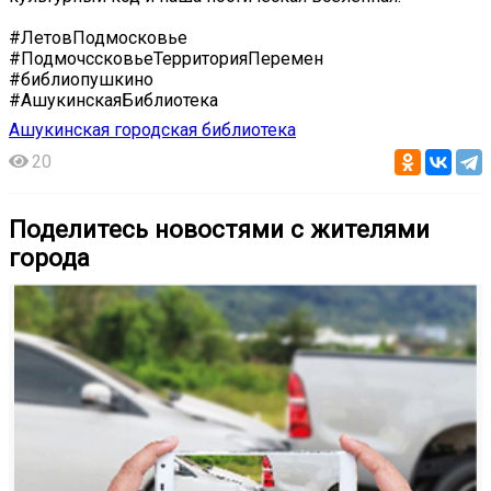
#ЛетовПодмосковье
#ПодмочссковьеТерриторияПеремен
#библиопушкино
#АшукинскаяБиблиотека
Ашукинская городская библиотека
20
Поделитесь новостями с жителями
города