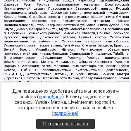
Социалистическая Инициатива города Череповца, Духовно-Родовая
Держава Русь, Русское национальное единство, Древнерусской
Инглистической церкви Православных Староверов-Инглингов, Русский
общенациональный союз, Движение против нелегальной иммиграции,
Кровь и Честь, О свободе совести и о религиозных объединениях, Омская
организация общественного политического движения Русское
национальное единство, Северное Братство, Клуб Болельщиков Футбольного
Клуба Динамо, Файзрахманисты, Мусульманская религиозная организация
п. Боровский Тюменского района Тюменской области, Община Коренного
Русского народа Щелковского района, Правый сектор, Украинская
национальная ассамблея – Украинская народная самооборона,
Украинская повстанческая армия, Тризуб им. Степана Бандеры, Братство,
Белый Крест, Misanthropic division, Религиозное объединение
последователей инглиизма, Народная Социальная Инициатива, TulaSkins,
Этнополитическое объединение Русские, Русское национальное
объединение Атака, Мечеть Мирмамеда, Община Коренного Русского
народа г. Астрахани, ВОЛЯ, Меджлис крымскотатарского народа, Рубеж
Севера, ТОЙС, О противодействии экстремистской деятельности,
РЕВТАТПОД, Артподготовка, Штольц, В честь иконы Божией Матери
Державная, Сектор 16, Независимость, Фирма, Молодежная правозащитная
группа МПГ, Курсом Правды и Единения, Каракольская инициативная
группа, Автоград Крю, Союз Славянских Сил Руси, Алля-Аят,
Для повышения удобства сайта мы используем
Благотворительный пансионат Ак Умут, Русская республика Русь,
Арестантское уголовное единство, Башкорт, Нация и свобода, W.H.С., Фалунь
cookies (
подробнее
). К сайту подключены
Дафа, Иртыш Ultras, Русский Патриотический клуб-Новокузнецк/РПК,
сервисы Yandex.Metrika, LiveInternet, top.mail.ru,
Сибирский державный союз, Фонд борьбы с коррупцией, Фонд защиты прав
граждан, Штабы Навального, Совет граждан СССР Прикубанского округа г.
которые также используют файлы cookies
Краснодара
(
подробнее
).
Источник:
https://minjust.gov.ru/ru/documents/7822/
данные на
08.12.2021
Я согласен/согласна