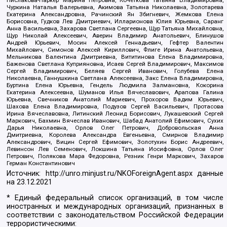
Пислакова-Паркер Марина Петровна, Кочеткова Татьяна Владимировна,
Чуркина Наталья Валерьевна, Акимова Татьяна Николаевна, Золотарева
Екатерина Александровна, Рачинский Ян Збигневич, Жемкова Елена
Борисовна, Гудков Лев Дмитриевич, Илларионова Юлия Юрьевна, Саранг
Анна Васильевна, Захарова Светлана Сергеевна, Щур Татьяна Михайловна,
Щур Николай Алексеевич, Аверин Владимир Анатольевич, Блинушов
Андрей Юрьевич, Мосин Алексей Геннадьевич, Гефтер Валентин
Михайлович, Симонов Алексей Кириллович, Флиге Ирина Анатольевна,
Мельникова Валентина Дмитриевна, Вититинова Елена Владимировна,
Баженова Светлана Куприяновна, Исаев Сергей Владимирович, Максимов
Сергей Владимирович, Беляев Сергей Иванович, Голубева Елена
Николаевна, Ганнушкина Светлана Алексеевна, Закс Елена Владимировна,
Буртина Елена Юрьевна, Гендель Людмила Залмановна, Кокорина
Екатерина Алексеевна, Шуманов Илья Вячеславович, Арапова Галина
Юрьевна, Свечников Анатолий Мариевич, Прохоров Вадим Юрьевич,
Шахова Елена Владимировна, Подузов Сергей Васильевич, Протасова
Ирина Вячеславовна, Литинский Леонид Борисович, Лукашевский Сергей
Маркович, Бахмин Вячеслав Иванович, Шабад Анатолий Ефимович, Сухих
Дарья Николаевна, Орлов Олег Петрович, Добровольская Анна
Дмитриевна, Королева Александра Евгеньевна, Смирнов Владимир
Александрович, Вицин Сергей Ефимович, Золотухин Борис Андреевич,
Левинсон Лев Семенович, Локшина Татьяна Иосифовна, Орлов Олег
Петрович, Полякова Мара Федоровна, Резник Генри Маркович, Захаров
Герман Константинович
Источник:
http://unro.minjust.ru/NKOForeignAgent.aspx
данные
на
23.12.2021
* Единый федеральный список организаций, в том числе
иностранных и международных организаций, признанных в
соответствии с законодательством Российской Федерации
террористическими: