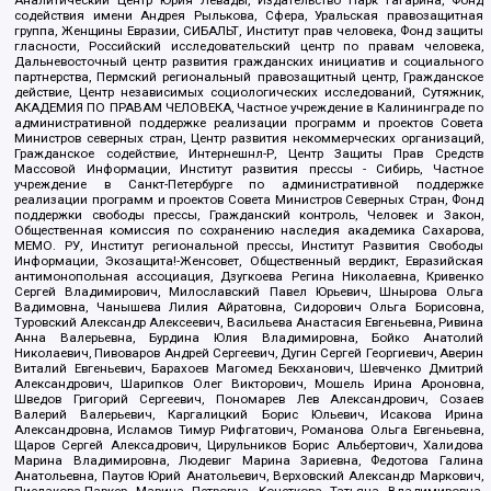
Аналитический Центр Юрия Левады, Издательство Парк Гагарина, Фонд
содействия имени Андрея Рылькова, Сфера, Уральская правозащитная
группа, Женщины Евразии, СИБАЛЬТ, Институт прав человека, Фонд защиты
гласности, Российский исследовательский центр по правам человека,
Дальневосточный центр развития гражданских инициатив и социального
партнерства, Пермский региональный правозащитный центр, Гражданское
действие, Центр независимых социологических исследований, Сутяжник,
АКАДЕМИЯ ПО ПРАВАМ ЧЕЛОВЕКА, Частное учреждение в Калининграде по
административной поддержке реализации программ и проектов Совета
Министров северных стран, Центр развития некоммерческих организаций,
Гражданское содействие, Интернешнл-Р, Центр Защиты Прав Средств
Массовой Информации, Институт развития прессы - Сибирь, Частное
учреждение в Санкт-Петербурге по административной поддержке
реализации программ и проектов Совета Министров Северных Стран, Фонд
поддержки свободы прессы, Гражданский контроль, Человек и Закон,
Общественная комиссия по сохранению наследия академика Сахарова,
МЕМО. РУ, Институт региональной прессы, Институт Развития Свободы
Информации, Экозащита!-Женсовет, Общественный вердикт, Евразийская
антимонопольная ассоциация, Дзугкоева Регина Николаевна, Кривенко
Сергей Владимирович, Милославский Павел Юрьевич, Шнырова Ольга
Вадимовна, Чанышева Лилия Айратовна, Сидорович Ольга Борисовна,
Туровский Александр Алексеевич, Васильева Анастасия Евгеньевна, Ривина
Анна Валерьевна, Бурдина Юлия Владимировна, Бойко Анатолий
Николаевич, Пивоваров Андрей Сергеевич, Дугин Сергей Георгиевич, Аверин
Виталий Евгеньевич, Барахоев Магомед Бекханович, Шевченко Дмитрий
Александрович, Шарипков Олег Викторович, Мошель Ирина Ароновна,
Шведов Григорий Сергеевич, Пономарев Лев Александрович, Созаев
Валерий Валерьевич, Каргалицкий Борис Юльевич, Исакова Ирина
Александровна, Исламов Тимур Рифгатович, Романова Ольга Евгеньевна,
Щаров Сергей Алексадрович, Цирульников Борис Альбертович, Халидова
Марина Владимировна, Людевиг Марина Зариевна, Федотова Галина
Анатольевна, Паутов Юрий Анатольевич, Верховский Александр Маркович,