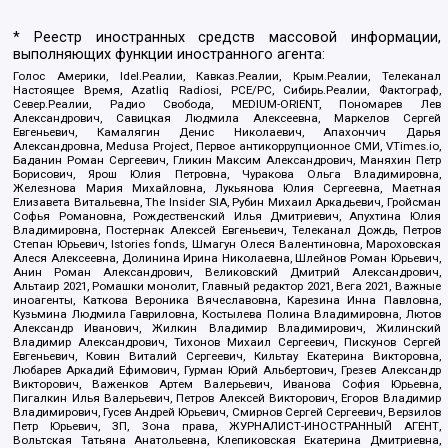
* Реестр иностранных средств массовой информации,
выполняющих функции иностранного агента:
Голос Америки, Idel.Реалии, Кавказ.Реалии, Крым.Реалии, Телеканал
Настоящее Время, Azatliq Radiosi, PCE/PC, Сибирь.Реалии, Фактограф,
Север.Реалии, Радио Свобода, MEDIUM-ORIENT, Пономарев Лев
Александрович, Савицкая Людмила Алексеевна, Маркелов Сергей
Евгеньевич, Камалягин Денис Николаевич, Апахончич Дарья
Александровна, Medusa Project, Первое антикоррупционное СМИ, VTimes.io,
Баданин Роман Сергеевич, Гликин Максим Александрович, Маняхин Петр
Борисович, Ярош Юлия Петровна, Чуракова Ольга Владимировна,
Железнова Мария Михайловна, Лукьянова Юлия Сергеевна, Маетная
Елизавета Витальевна, The Insider SIA, Рубин Михаил Аркадьевич, Гройсман
Софья Романовна, Рождественский Илья Дмитриевич, Апухтина Юлия
Владимировна, Постернак Алексей Евгеньевич, Телеканал Дождь, Петров
Степан Юрьевич, Istories fonds, Шмагун Олеся Валентиновна, Мароховская
Алеся Алексеевна, Долинина Ирина Николаевна, Шлейнов Роман Юрьевич,
Анин Роман Александрович, Великовский Дмитрий Александрович,
Альтаир 2021, Ромашки монолит, Главный редактор 2021, Вега 2021, Важные
иноагенты, Каткова Вероника Вячеславовна, Карезина Инна Павловна,
Кузьмина Людмила Гавриловна, Костылева Полина Владимировна, Лютов
Александр Иванович, Жилкин Владимир Владимирович, Жилинский
Владимир Александрович, Тихонов Михаил Сергеевич, Пискунов Сергей
Евгеньевич, Ковин Виталий Сергеевич, Кильтау Екатерина Викторовна,
Любарев Аркадий Ефимович, Гурман Юрий Альбертович, Грезев Александр
Викторович, Важенков Артем Валерьевич, Иванова София Юрьевна,
Пигалкин Илья Валерьевич, Петров Алексей Викторович, Егоров Владимир
Владимирович, Гусев Андрей Юрьевич, Смирнов Сергей Сергеевич, Верзилов
Петр Юрьевич, ЗП, Зона права, ЖУРНАЛИСТ-ИНОСТРАННЫЙ АГЕНТ,
Вольтская Татьяна Анатольевна, Клепиковская Екатерина Дмитриевна,