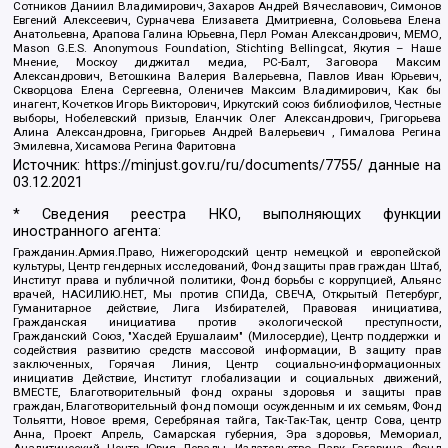
Сотников Даниил Владимирович, Захаров Андрей Вячеславович, Симонов
Евгений Алексеевич, Сурначева Елизавета Дмитриевна, Соловьева Елена
Анатольевна, Арапова Галина Юрьевна, Перл Роман Александрович, МЕМО,
Mason G.E.S. Anonymous Foundation, Stichting Bellingcat, Якутия – Наше
Мнение, Москоу диджитал медиа, РС-Балт, Заговора Максим
Александрович, Ветошкина Валерия Валерьевна, Павлов Иван Юрьевич,
Скворцова Елена Сергеевна, Оленичев Максим Владимирович, Как бы
инагент, Кочетков Игорь Викторович, Иркутский союз библиофилов, Честные
выборы, Нобелевский призыв, Еланчик Олег Александрович, Григорьева
Алина Александровна, Григорьев Андрей Валерьевич , Гималова Регина
Эмилевна, Хисамова Регина Фаритовна
Источник:
https://minjust.gov.ru/ru/documents/7755/
данные на
03.12.2021
* Сведения реестра НКО, выполняющих функции
иностранного агента:
Гражданин.Армия.Право, Нижегородский центр немецкой и европейской
культуры, Центр гендерных исследований, Фонд защиты прав граждан Штаб,
Институт права и публичной политики, Фонд борьбы с коррупцией, Альянс
врачей, НАСИЛИЮ.НЕТ, Мы против СПИДа, СВЕЧА, Открытый Петербург,
Гуманитарное действие, Лига Избирателей, Правовая инициатива,
Гражданская инициатива против экологической преступности,
Гражданский Союз, "Хасдей Ерушалаим" (Милосердие), Центр поддержки и
содействия развитию средств массовой информации, В защиту прав
заключенных, Горячая Линия, Центр социально-информационных
инициатив Действие, Институт глобализации и социальных движений,
ВМЕСТЕ, Благотворительный фонд охраны здоровья и защиты прав
граждан, Благотворительный фонд помощи осужденным и их семьям, Фонд
Тольятти, Новое время, Серебряная тайга, Так-Так-Так, центр Сова, центр
Анна, Проект Апрель, Самарская губерния, Эра здоровья, Мемориал,