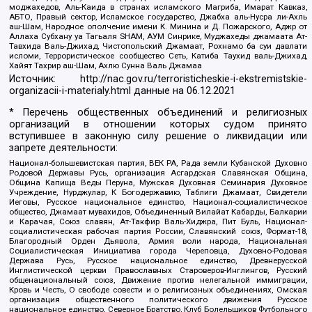
моджахедов, Аль-Каида в странах исламского Магриба, Имарат Кавказ,
АБТО, Правый сектор, Исламское государство, Джабха аль-Нусра ли-Ахль
аш-Шам, Народное ополчение имени К. Минина и Д. Пожарского, Аджр от
Аллаха Субхану уа Тагьаля SHAM, АУМ Синрике, Муджахеды джамаата Ат-
Тавхида Валь-Джихад, Чистопольский Джамаат, Рохнамо ба суи давлати
исломи, Террористическое сообщество Сеть, Катиба Таухид валь-Джихад,
Хайят Тахрир аш-Шам, Ахлю Сунна Валь Джамаа
Источник:
http://nac.gov.ru/terroristicheskie-i-ekstremistskie-
organizacii-i-materialy.html
данные на
06.12.2021
* Перечень общественных объединений и религиозных
организаций в отношении которых судом принято
вступившее в законную силу решение о ликвидации или
запрете деятельности:
Национал-большевистская партия, ВЕК РА, Рада земли Кубанской Духовно
Родовой Державы Русь, организация Асгардская Славянская Община,
Община Капища Веды Перуна, Мужская Духовная Семинария Духовное
Учреждение, Нурджулар, К Богодержавию, Таблиги Джамаат, Свидетели
Иеговы, Русское национальное единство, Национал-социалистическое
общество, Джамаат мувахидов, Объединенный Вилайат Кабарды, Балкарии
и Карачая, Союз славян, Ат-Такфир Валь-Хиджра, Пит Буль, Национал-
социалистическая рабочая партия России, Славянский союз, Формат-18,
Благородный Орден Дьявола, Армия воли народа, Национальная
Социалистическая Инициатива города Череповца, Духовно-Родовая
Держава Русь, Русское национальное единство, Древнерусской
Инглистической церкви Православных Староверов-Инглингов, Русский
общенациональный союз, Движение против нелегальной иммиграции,
Кровь и Честь, О свободе совести и о религиозных объединениях, Омская
организация общественного политического движения Русское
национальное единство, Северное Братство, Клуб Болельщиков Футбольного