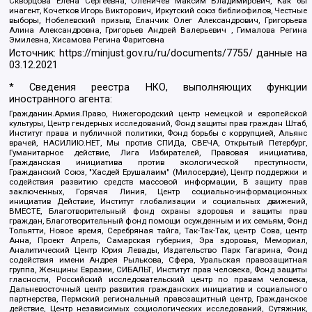
Скворцова Елена Сергеевна, Оленичев Максим Владимирович, Как бы
инагент, Кочетков Игорь Викторович, Иркутский союз библиофилов, Честные
выборы, Нобелевский призыв, Еланчик Олег Александрович, Григорьева
Алина Александровна, Григорьев Андрей Валерьевич , Гималова Регина
Эмилевна, Хисамова Регина Фаритовна
Источник:
https://minjust.gov.ru/ru/documents/7755/
данные на
03.12.2021
* Сведения реестра НКО, выполняющих функции
иностранного агента:
Гражданин.Армия.Право, Нижегородский центр немецкой и европейской
культуры, Центр гендерных исследований, Фонд защиты прав граждан Штаб,
Институт права и публичной политики, Фонд борьбы с коррупцией, Альянс
врачей, НАСИЛИЮ.НЕТ, Мы против СПИДа, СВЕЧА, Открытый Петербург,
Гуманитарное действие, Лига Избирателей, Правовая инициатива,
Гражданская инициатива против экологической преступности,
Гражданский Союз, "Хасдей Ерушалаим" (Милосердие), Центр поддержки и
содействия развитию средств массовой информации, В защиту прав
заключенных, Горячая Линия, Центр социально-информационных
инициатив Действие, Институт глобализации и социальных движений,
ВМЕСТЕ, Благотворительный фонд охраны здоровья и защиты прав
граждан, Благотворительный фонд помощи осужденным и их семьям, Фонд
Тольятти, Новое время, Серебряная тайга, Так-Так-Так, центр Сова, центр
Анна, Проект Апрель, Самарская губерния, Эра здоровья, Мемориал,
Аналитический Центр Юрия Левады, Издательство Парк Гагарина, Фонд
содействия имени Андрея Рылькова, Сфера, Уральская правозащитная
группа, Женщины Евразии, СИБАЛЬТ, Институт прав человека, Фонд защиты
гласности, Российский исследовательский центр по правам человека,
Дальневосточный центр развития гражданских инициатив и социального
партнерства, Пермский региональный правозащитный центр, Гражданское
действие, Центр независимых социологических исследований, Сутяжник,