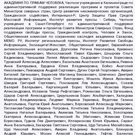
АКАДЕМИЯ ПО ПРАВАМ ЧЕЛОВЕКА, Частное учреждение в Калининграде по
административной поддержке реализации программ и проектов Совета
Министров северных стран, Центр развития некоммерческих организаций,
Гражданское содействие, Интернешнл-Р, Центр Защиты Прав Средств
Массовой Информации, Институт развития прессы - Сибирь, Частное
учреждение в Санкт-Петербурге по административной поддержке
реализации программ и проектов Совета Министров Северных Стран, Фонд
поддержки свободы прессы, Гражданский контроль, Человек и Закон,
Общественная комиссия по сохранению наследия академика Сахарова,
МЕМО. РУ, Институт региональной прессы, Институт Развития Свободы
Информации, Экозащита!-Женсовет, Общественный вердикт, Евразийская
антимонопольная ассоциация, Дзугкоева Регина Николаевна, Кривенко
Сергей Владимирович, Милославский Павел Юрьевич, Шнырова Ольга
Вадимовна, Чанышева Лилия Айратовна, Сидорович Ольга Борисовна,
Туровский Александр Алексеевич, Васильева Анастасия Евгеньевна, Ривина
Анна Валерьевна, Бурдина Юлия Владимировна, Бойко Анатолий
Николаевич, Пивоваров Андрей Сергеевич, Дугин Сергей Георгиевич, Аверин
Виталий Евгеньевич, Барахоев Магомед Бекханович, Шевченко Дмитрий
Александрович, Шарипков Олег Викторович, Мошель Ирина Ароновна,
Шведов Григорий Сергеевич, Пономарев Лев Александрович, Созаев
Валерий Валерьевич, Каргалицкий Борис Юльевич, Исакова Ирина
Александровна, Исламов Тимур Рифгатович, Романова Ольга Евгеньевна,
Щаров Сергей Алексадрович, Цирульников Борис Альбертович, Халидова
Марина Владимировна, Людевиг Марина Зариевна, Федотова Галина
Анатольевна, Паутов Юрий Анатольевич, Верховский Александр Маркович,
Пислакова-Паркер Марина Петровна, Кочеткова Татьяна Владимировна,
Чуркина Наталья Валерьевна, Акимова Татьяна Николаевна, Золотарева
Екатерина Александровна, Рачинский Ян Збигневич, Жемкова Елена
Борисовна, Гудков Лев Дмитриевич, Илларионова Юлия Юрьевна, Саранг
Анна Васильевна, Захарова Светлана Сергеевна, Щур Татьяна Михайловна,
Щур Николай Алексеевич, Аверин Владимир Анатольевич, Блинушов
Андрей Юрьевич, Мосин Алексей Геннадьевич, Гефтер Валентин