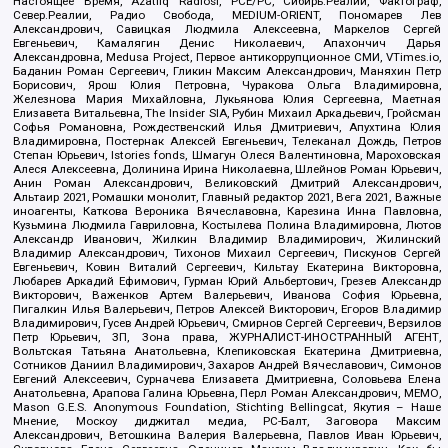
Настоящее Время, Azatliq Radiosi, PCE/PC, Сибирь.Реалии, Фактограф,
Север.Реалии, Радио Свобода, MEDIUM-ORIENT, Пономарев Лев
Александрович, Савицкая Людмила Алексеевна, Маркелов Сергей
Евгеньевич, Камалягин Денис Николаевич, Апахончич Дарья
Александровна, Medusa Project, Первое антикоррупционное СМИ, VTimes.io,
Баданин Роман Сергеевич, Гликин Максим Александрович, Маняхин Петр
Борисович, Ярош Юлия Петровна, Чуракова Ольга Владимировна,
Железнова Мария Михайловна, Лукьянова Юлия Сергеевна, Маетная
Елизавета Витальевна, The Insider SIA, Рубин Михаил Аркадьевич, Гройсман
Софья Романовна, Рождественский Илья Дмитриевич, Апухтина Юлия
Владимировна, Постернак Алексей Евгеньевич, Телеканал Дождь, Петров
Степан Юрьевич, Istories fonds, Шмагун Олеся Валентиновна, Мароховская
Алеся Алексеевна, Долинина Ирина Николаевна, Шлейнов Роман Юрьевич,
Анин Роман Александрович, Великовский Дмитрий Александрович,
Альтаир 2021, Ромашки монолит, Главный редактор 2021, Вега 2021, Важные
иноагенты, Каткова Вероника Вячеславовна, Карезина Инна Павловна,
Кузьмина Людмила Гавриловна, Костылева Полина Владимировна, Лютов
Александр Иванович, Жилкин Владимир Владимирович, Жилинский
Владимир Александрович, Тихонов Михаил Сергеевич, Пискунов Сергей
Евгеньевич, Ковин Виталий Сергеевич, Кильтау Екатерина Викторовна,
Любарев Аркадий Ефимович, Гурман Юрий Альбертович, Грезев Александр
Викторович, Важенков Артем Валерьевич, Иванова София Юрьевна,
Пигалкин Илья Валерьевич, Петров Алексей Викторович, Егоров Владимир
Владимирович, Гусев Андрей Юрьевич, Смирнов Сергей Сергеевич, Верзилов
Петр Юрьевич, ЗП, Зона права, ЖУРНАЛИСТ-ИНОСТРАННЫЙ АГЕНТ,
Вольтская Татьяна Анатольевна, Клепиковская Екатерина Дмитриевна,
Сотников Даниил Владимирович, Захаров Андрей Вячеславович, Симонов
Евгений Алексеевич, Сурначева Елизавета Дмитриевна, Соловьева Елена
Анатольевна, Арапова Галина Юрьевна, Перл Роман Александрович, МЕМО,
Mason G.E.S. Anonymous Foundation, Stichting Bellingcat, Якутия – Наше
Мнение, Москоу диджитал медиа, РС-Балт, Заговора Максим
Александрович, Ветошкина Валерия Валерьевна, Павлов Иван Юрьевич,