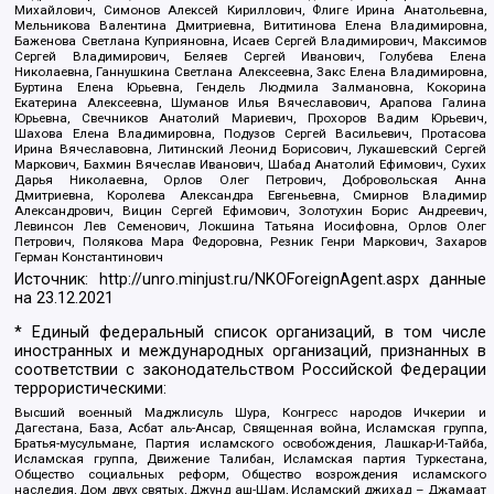
Михайлович, Симонов Алексей Кириллович, Флиге Ирина Анатольевна,
Мельникова Валентина Дмитриевна, Вититинова Елена Владимировна,
Баженова Светлана Куприяновна, Исаев Сергей Владимирович, Максимов
Сергей Владимирович, Беляев Сергей Иванович, Голубева Елена
Николаевна, Ганнушкина Светлана Алексеевна, Закс Елена Владимировна,
Буртина Елена Юрьевна, Гендель Людмила Залмановна, Кокорина
Екатерина Алексеевна, Шуманов Илья Вячеславович, Арапова Галина
Юрьевна, Свечников Анатолий Мариевич, Прохоров Вадим Юрьевич,
Шахова Елена Владимировна, Подузов Сергей Васильевич, Протасова
Ирина Вячеславовна, Литинский Леонид Борисович, Лукашевский Сергей
Маркович, Бахмин Вячеслав Иванович, Шабад Анатолий Ефимович, Сухих
Дарья Николаевна, Орлов Олег Петрович, Добровольская Анна
Дмитриевна, Королева Александра Евгеньевна, Смирнов Владимир
Александрович, Вицин Сергей Ефимович, Золотухин Борис Андреевич,
Левинсон Лев Семенович, Локшина Татьяна Иосифовна, Орлов Олег
Петрович, Полякова Мара Федоровна, Резник Генри Маркович, Захаров
Герман Константинович
Источник:
http://unro.minjust.ru/NKOForeignAgent.aspx
данные
на
23.12.2021
* Единый федеральный список организаций, в том числе
иностранных и международных организаций, признанных в
соответствии с законодательством Российской Федерации
террористическими:
Высший военный Маджлисуль Шура, Конгресс народов Ичкерии и
Дагестана, База, Асбат аль-Ансар, Священная война, Исламская группа,
Братья-мусульмане, Партия исламского освобождения, Лашкар-И-Тайба,
Исламская группа, Движение Талибан, Исламская партия Туркестана,
Общество социальных реформ, Общество возрождения исламского
наследия, Дом двух святых, Джунд аш-Шам, Исламский джихад – Джамаат