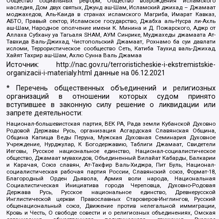
Общество социальных реформ, Общество возрождения исламского
наследия, Дом двух святых, Джунд аш-Шам, Исламский джихад – Джамаат
моджахедов, Аль-Каида в странах исламского Магриба, Имарат Кавказ,
АБТО, Правый сектор, Исламское государство, Джабха аль-Нусра ли-Ахль
аш-Шам, Народное ополчение имени К. Минина и Д. Пожарского, Аджр от
Аллаха Субхану уа Тагьаля SHAM, АУМ Синрике, Муджахеды джамаата Ат-
Тавхида Валь-Джихад, Чистопольский Джамаат, Рохнамо ба суи давлати
исломи, Террористическое сообщество Сеть, Катиба Таухид валь-Джихад,
Хайят Тахрир аш-Шам, Ахлю Сунна Валь Джамаа
Источник:
http://nac.gov.ru/terroristicheskie-i-ekstremistskie-
organizacii-i-materialy.html
данные на
06.12.2021
* Перечень общественных объединений и религиозных
организаций в отношении которых судом принято
вступившее в законную силу решение о ликвидации или
запрете деятельности:
Национал-большевистская партия, ВЕК РА, Рада земли Кубанской Духовно
Родовой Державы Русь, организация Асгардская Славянская Община,
Община Капища Веды Перуна, Мужская Духовная Семинария Духовное
Учреждение, Нурджулар, К Богодержавию, Таблиги Джамаат, Свидетели
Иеговы, Русское национальное единство, Национал-социалистическое
общество, Джамаат мувахидов, Объединенный Вилайат Кабарды, Балкарии
и Карачая, Союз славян, Ат-Такфир Валь-Хиджра, Пит Буль, Национал-
социалистическая рабочая партия России, Славянский союз, Формат-18,
Благородный Орден Дьявола, Армия воли народа, Национальная
Социалистическая Инициатива города Череповца, Духовно-Родовая
Держава Русь, Русское национальное единство, Древнерусской
Инглистической церкви Православных Староверов-Инглингов, Русский
общенациональный союз, Движение против нелегальной иммиграции,
Кровь и Честь, О свободе совести и о религиозных объединениях, Омская