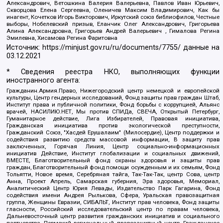
Александрович, Ветошкина Валерия Валерьевна, Павлов Иван Юрьевич,
Скворцова Елена Сергеевна, Оленичев Максим Владимирович, Как бы
инагент, Кочетков Игорь Викторович, Иркутский союз библиофилов, Честные
выборы, Нобелевский призыв, Еланчик Олег Александрович, Григорьева
Алина Александровна, Григорьев Андрей Валерьевич , Гималова Регина
Эмилевна, Хисамова Регина Фаритовна
Источник:
https://minjust.gov.ru/ru/documents/7755/
данные на
03.12.2021
* Сведения реестра НКО, выполняющих функции
иностранного агента:
Гражданин.Армия.Право, Нижегородский центр немецкой и европейской
культуры, Центр гендерных исследований, Фонд защиты прав граждан Штаб,
Институт права и публичной политики, Фонд борьбы с коррупцией, Альянс
врачей, НАСИЛИЮ.НЕТ, Мы против СПИДа, СВЕЧА, Открытый Петербург,
Гуманитарное действие, Лига Избирателей, Правовая инициатива,
Гражданская инициатива против экологической преступности,
Гражданский Союз, "Хасдей Ерушалаим" (Милосердие), Центр поддержки и
содействия развитию средств массовой информации, В защиту прав
заключенных, Горячая Линия, Центр социально-информационных
инициатив Действие, Институт глобализации и социальных движений,
ВМЕСТЕ, Благотворительный фонд охраны здоровья и защиты прав
граждан, Благотворительный фонд помощи осужденным и их семьям, Фонд
Тольятти, Новое время, Серебряная тайга, Так-Так-Так, центр Сова, центр
Анна, Проект Апрель, Самарская губерния, Эра здоровья, Мемориал,
Аналитический Центр Юрия Левады, Издательство Парк Гагарина, Фонд
содействия имени Андрея Рылькова, Сфера, Уральская правозащитная
группа, Женщины Евразии, СИБАЛЬТ, Институт прав человека, Фонд защиты
гласности, Российский исследовательский центр по правам человека,
Дальневосточный центр развития гражданских инициатив и социального