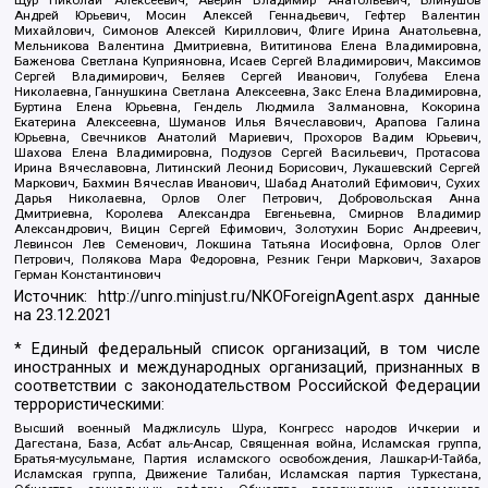
Щур Николай Алексеевич, Аверин Владимир Анатольевич, Блинушов
Андрей Юрьевич, Мосин Алексей Геннадьевич, Гефтер Валентин
Михайлович, Симонов Алексей Кириллович, Флиге Ирина Анатольевна,
Мельникова Валентина Дмитриевна, Вититинова Елена Владимировна,
Баженова Светлана Куприяновна, Исаев Сергей Владимирович, Максимов
Сергей Владимирович, Беляев Сергей Иванович, Голубева Елена
Николаевна, Ганнушкина Светлана Алексеевна, Закс Елена Владимировна,
Буртина Елена Юрьевна, Гендель Людмила Залмановна, Кокорина
Екатерина Алексеевна, Шуманов Илья Вячеславович, Арапова Галина
Юрьевна, Свечников Анатолий Мариевич, Прохоров Вадим Юрьевич,
Шахова Елена Владимировна, Подузов Сергей Васильевич, Протасова
Ирина Вячеславовна, Литинский Леонид Борисович, Лукашевский Сергей
Маркович, Бахмин Вячеслав Иванович, Шабад Анатолий Ефимович, Сухих
Дарья Николаевна, Орлов Олег Петрович, Добровольская Анна
Дмитриевна, Королева Александра Евгеньевна, Смирнов Владимир
Александрович, Вицин Сергей Ефимович, Золотухин Борис Андреевич,
Левинсон Лев Семенович, Локшина Татьяна Иосифовна, Орлов Олег
Петрович, Полякова Мара Федоровна, Резник Генри Маркович, Захаров
Герман Константинович
Источник:
http://unro.minjust.ru/NKOForeignAgent.aspx
данные
на
23.12.2021
* Единый федеральный список организаций, в том числе
иностранных и международных организаций, признанных в
соответствии с законодательством Российской Федерации
террористическими:
Высший военный Маджлисуль Шура, Конгресс народов Ичкерии и
Дагестана, База, Асбат аль-Ансар, Священная война, Исламская группа,
Братья-мусульмане, Партия исламского освобождения, Лашкар-И-Тайба,
Исламская группа, Движение Талибан, Исламская партия Туркестана,