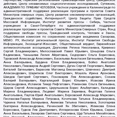
партнерства, Пермский региональный правозащитный центр, Гражданское
действие, Центр независимых социологических исследований, Сутяжник,
АКАДЕМИЯ ПО ПРАВАМ ЧЕЛОВЕКА, Частное учреждение в Калининграде по
административной поддержке реализации программ и проектов Совета
Министров северных стран, Центр развития некоммерческих организаций,
Гражданское содействие, Интернешнл-Р, Центр Защиты Прав Средств
Массовой Информации, Институт развития прессы - Сибирь, Частное
учреждение в Санкт-Петербурге по административной поддержке
реализации программ и проектов Совета Министров Северных Стран, Фонд
поддержки свободы прессы, Гражданский контроль, Человек и Закон,
Общественная комиссия по сохранению наследия академика Сахарова,
МЕМО. РУ, Институт региональной прессы, Институт Развития Свободы
Информации, Экозащита!-Женсовет, Общественный вердикт, Евразийская
антимонопольная ассоциация, Дзугкоева Регина Николаевна, Кривенко
Сергей Владимирович, Милославский Павел Юрьевич, Шнырова Ольга
Вадимовна, Чанышева Лилия Айратовна, Сидорович Ольга Борисовна,
Туровский Александр Алексеевич, Васильева Анастасия Евгеньевна, Ривина
Анна Валерьевна, Бурдина Юлия Владимировна, Бойко Анатолий
Николаевич, Пивоваров Андрей Сергеевич, Дугин Сергей Георгиевич, Аверин
Виталий Евгеньевич, Барахоев Магомед Бекханович, Шевченко Дмитрий
Александрович, Шарипков Олег Викторович, Мошель Ирина Ароновна,
Шведов Григорий Сергеевич, Пономарев Лев Александрович, Созаев
Валерий Валерьевич, Каргалицкий Борис Юльевич, Исакова Ирина
Александровна, Исламов Тимур Рифгатович, Романова Ольга Евгеньевна,
Щаров Сергей Алексадрович, Цирульников Борис Альбертович, Халидова
Марина Владимировна, Людевиг Марина Зариевна, Федотова Галина
Анатольевна, Паутов Юрий Анатольевич, Верховский Александр Маркович,
Пислакова-Паркер Марина Петровна, Кочеткова Татьяна Владимировна,
Чуркина Наталья Валерьевна, Акимова Татьяна Николаевна, Золотарева
Екатерина Александровна, Рачинский Ян Збигневич, Жемкова Елена
Борисовна, Гудков Лев Дмитриевич, Илларионова Юлия Юрьевна, Саранг
Анна Васильевна, Захарова Светлана Сергеевна, Щур Татьяна Михайловна,