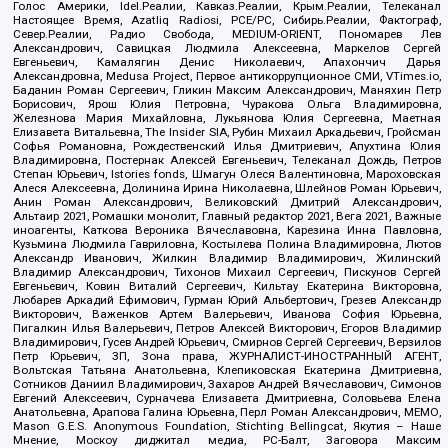
Голос Америки, Idel.Реалии, Кавказ.Реалии, Крым.Реалии, Телеканал
Настоящее Время, Azatliq Radiosi, PCE/PC, Сибирь.Реалии, Фактограф,
Север.Реалии, Радио Свобода, MEDIUM-ORIENT, Пономарев Лев
Александрович, Савицкая Людмила Алексеевна, Маркелов Сергей
Евгеньевич, Камалягин Денис Николаевич, Апахончич Дарья
Александровна, Medusa Project, Первое антикоррупционное СМИ, VTimes.io,
Баданин Роман Сергеевич, Гликин Максим Александрович, Маняхин Петр
Борисович, Ярош Юлия Петровна, Чуракова Ольга Владимировна,
Железнова Мария Михайловна, Лукьянова Юлия Сергеевна, Маетная
Елизавета Витальевна, The Insider SIA, Рубин Михаил Аркадьевич, Гройсман
Софья Романовна, Рождественский Илья Дмитриевич, Апухтина Юлия
Владимировна, Постернак Алексей Евгеньевич, Телеканал Дождь, Петров
Степан Юрьевич, Istories fonds, Шмагун Олеся Валентиновна, Мароховская
Алеся Алексеевна, Долинина Ирина Николаевна, Шлейнов Роман Юрьевич,
Анин Роман Александрович, Великовский Дмитрий Александрович,
Альтаир 2021, Ромашки монолит, Главный редактор 2021, Вега 2021, Важные
иноагенты, Каткова Вероника Вячеславовна, Карезина Инна Павловна,
Кузьмина Людмила Гавриловна, Костылева Полина Владимировна, Лютов
Александр Иванович, Жилкин Владимир Владимирович, Жилинский
Владимир Александрович, Тихонов Михаил Сергеевич, Пискунов Сергей
Евгеньевич, Ковин Виталий Сергеевич, Кильтау Екатерина Викторовна,
Любарев Аркадий Ефимович, Гурман Юрий Альбертович, Грезев Александр
Викторович, Важенков Артем Валерьевич, Иванова София Юрьевна,
Пигалкин Илья Валерьевич, Петров Алексей Викторович, Егоров Владимир
Владимирович, Гусев Андрей Юрьевич, Смирнов Сергей Сергеевич, Верзилов
Петр Юрьевич, ЗП, Зона права, ЖУРНАЛИСТ-ИНОСТРАННЫЙ АГЕНТ,
Вольтская Татьяна Анатольевна, Клепиковская Екатерина Дмитриевна,
Сотников Даниил Владимирович, Захаров Андрей Вячеславович, Симонов
Евгений Алексеевич, Сурначева Елизавета Дмитриевна, Соловьева Елена
Анатольевна, Арапова Галина Юрьевна, Перл Роман Александрович, МЕМО,
Mason G.E.S. Anonymous Foundation, Stichting Bellingcat, Якутия – Наше
Мнение, Москоу диджитал медиа, РС-Балт, Заговора Максим