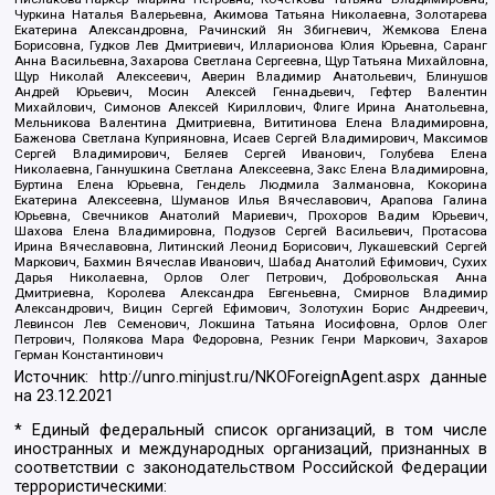
Чуркина Наталья Валерьевна, Акимова Татьяна Николаевна, Золотарева
Екатерина Александровна, Рачинский Ян Збигневич, Жемкова Елена
Борисовна, Гудков Лев Дмитриевич, Илларионова Юлия Юрьевна, Саранг
Анна Васильевна, Захарова Светлана Сергеевна, Щур Татьяна Михайловна,
Щур Николай Алексеевич, Аверин Владимир Анатольевич, Блинушов
Андрей Юрьевич, Мосин Алексей Геннадьевич, Гефтер Валентин
Михайлович, Симонов Алексей Кириллович, Флиге Ирина Анатольевна,
Мельникова Валентина Дмитриевна, Вититинова Елена Владимировна,
Баженова Светлана Куприяновна, Исаев Сергей Владимирович, Максимов
Сергей Владимирович, Беляев Сергей Иванович, Голубева Елена
Николаевна, Ганнушкина Светлана Алексеевна, Закс Елена Владимировна,
Буртина Елена Юрьевна, Гендель Людмила Залмановна, Кокорина
Екатерина Алексеевна, Шуманов Илья Вячеславович, Арапова Галина
Юрьевна, Свечников Анатолий Мариевич, Прохоров Вадим Юрьевич,
Шахова Елена Владимировна, Подузов Сергей Васильевич, Протасова
Ирина Вячеславовна, Литинский Леонид Борисович, Лукашевский Сергей
Маркович, Бахмин Вячеслав Иванович, Шабад Анатолий Ефимович, Сухих
Дарья Николаевна, Орлов Олег Петрович, Добровольская Анна
Дмитриевна, Королева Александра Евгеньевна, Смирнов Владимир
Александрович, Вицин Сергей Ефимович, Золотухин Борис Андреевич,
Левинсон Лев Семенович, Локшина Татьяна Иосифовна, Орлов Олег
Петрович, Полякова Мара Федоровна, Резник Генри Маркович, Захаров
Герман Константинович
Источник:
http://unro.minjust.ru/NKOForeignAgent.aspx
данные
на
23.12.2021
* Единый федеральный список организаций, в том числе
иностранных и международных организаций, признанных в
соответствии с законодательством Российской Федерации
террористическими: