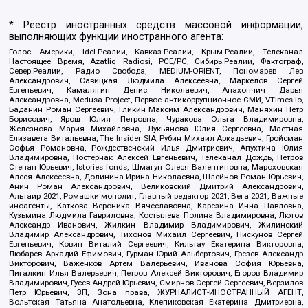
* Реестр иностранных средств массовой информации,
выполняющих функции иностранного агента:
Голос Америки, Idel.Реалии, Кавказ.Реалии, Крым.Реалии, Телеканал
Настоящее Время, Azatliq Radiosi, PCE/PC, Сибирь.Реалии, Фактограф,
Север.Реалии, Радио Свобода, MEDIUM-ORIENT, Пономарев Лев
Александрович, Савицкая Людмила Алексеевна, Маркелов Сергей
Евгеньевич, Камалягин Денис Николаевич, Апахончич Дарья
Александровна, Medusa Project, Первое антикоррупционное СМИ, VTimes.io,
Баданин Роман Сергеевич, Гликин Максим Александрович, Маняхин Петр
Борисович, Ярош Юлия Петровна, Чуракова Ольга Владимировна,
Железнова Мария Михайловна, Лукьянова Юлия Сергеевна, Маетная
Елизавета Витальевна, The Insider SIA, Рубин Михаил Аркадьевич, Гройсман
Софья Романовна, Рождественский Илья Дмитриевич, Апухтина Юлия
Владимировна, Постернак Алексей Евгеньевич, Телеканал Дождь, Петров
Степан Юрьевич, Istories fonds, Шмагун Олеся Валентиновна, Мароховская
Алеся Алексеевна, Долинина Ирина Николаевна, Шлейнов Роман Юрьевич,
Анин Роман Александрович, Великовский Дмитрий Александрович,
Альтаир 2021, Ромашки монолит, Главный редактор 2021, Вега 2021, Важные
иноагенты, Каткова Вероника Вячеславовна, Карезина Инна Павловна,
Кузьмина Людмила Гавриловна, Костылева Полина Владимировна, Лютов
Александр Иванович, Жилкин Владимир Владимирович, Жилинский
Владимир Александрович, Тихонов Михаил Сергеевич, Пискунов Сергей
Евгеньевич, Ковин Виталий Сергеевич, Кильтау Екатерина Викторовна,
Любарев Аркадий Ефимович, Гурман Юрий Альбертович, Грезев Александр
Викторович, Важенков Артем Валерьевич, Иванова София Юрьевна,
Пигалкин Илья Валерьевич, Петров Алексей Викторович, Егоров Владимир
Владимирович, Гусев Андрей Юрьевич, Смирнов Сергей Сергеевич, Верзилов
Петр Юрьевич, ЗП, Зона права, ЖУРНАЛИСТ-ИНОСТРАННЫЙ АГЕНТ,
Вольтская Татьяна Анатольевна, Клепиковская Екатерина Дмитриевна,