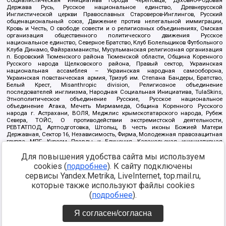
Социалистическая Инициатива города Череповца, Духовно-Родовая
Держава Русь, Русское национальное единство, Древнерусской
Инглистической церкви Православных Староверов-Инглингов, Русский
общенациональный союз, Движение против нелегальной иммиграции,
Кровь и Честь, О свободе совести и о религиозных объединениях, Омская
организация общественного политического движения Русское
национальное единство, Северное Братство, Клуб Болельщиков Футбольного
Клуба Динамо, Файзрахманисты, Мусульманская религиозная организация
п. Боровский Тюменского района Тюменской области, Община Коренного
Русского народа Щелковского района, Правый сектор, Украинская
национальная ассамблея – Украинская народная самооборона,
Украинская повстанческая армия, Тризуб им. Степана Бандеры, Братство,
Белый Крест, Misanthropic division, Религиозное объединение
последователей инглиизма, Народная Социальная Инициатива, TulaSkins,
Этнополитическое объединение Русские, Русское национальное
объединение Атака, Мечеть Мирмамеда, Община Коренного Русского
народа г. Астрахани, ВОЛЯ, Меджлис крымскотатарского народа, Рубеж
Севера, ТОЙС, О противодействии экстремистской деятельности,
РЕВТАТПОД, Артподготовка, Штольц, В честь иконы Божией Матери
Державная, Сектор 16, Независимость, Фирма, Молодежная правозащитная
группа МПГ, Курсом Правды и Единения, Каракольская инициативная
группа, Автоград Крю, Союз Славянских Сил Руси, Алля-Аят,
Для повышения удобства сайта мы используем
Благотворительный пансионат Ак Умут, Русская республика Русь,
Арестантское уголовное единство, Башкорт, Нация и свобода, W.H.С., Фалунь
cookies (
подробнее
). К сайту подключены
Дафа, Иртыш Ultras, Русский Патриотический клуб-Новокузнецк/РПК,
сервисы Yandex.Metrika, LiveInternet, top.mail.ru,
Сибирский державный союз, Фонд борьбы с коррупцией, Фонд защиты прав
граждан, Штабы Навального, Совет граждан СССР Прикубанского округа г.
которые также используют файлы cookies
Краснодара
(
подробнее
).
Источник:
https://minjust.gov.ru/ru/documents/7822/
данные на
08.12.2021
Я согласен/согласна