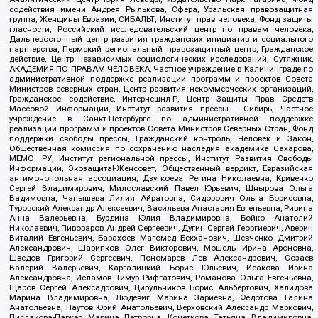
содействия имени Андрея Рылькова, Сфера, Уральская правозащитная
группа, Женщины Евразии, СИБАЛЬТ, Институт прав человека, Фонд защиты
гласности, Российский исследовательский центр по правам человека,
Дальневосточный центр развития гражданских инициатив и социального
партнерства, Пермский региональный правозащитный центр, Гражданское
действие, Центр независимых социологических исследований, Сутяжник,
АКАДЕМИЯ ПО ПРАВАМ ЧЕЛОВЕКА, Частное учреждение в Калининграде по
административной поддержке реализации программ и проектов Совета
Министров северных стран, Центр развития некоммерческих организаций,
Гражданское содействие, Интернешнл-Р, Центр Защиты Прав Средств
Массовой Информации, Институт развития прессы - Сибирь, Частное
учреждение в Санкт-Петербурге по административной поддержке
реализации программ и проектов Совета Министров Северных Стран, Фонд
поддержки свободы прессы, Гражданский контроль, Человек и Закон,
Общественная комиссия по сохранению наследия академика Сахарова,
МЕМО. РУ, Институт региональной прессы, Институт Развития Свободы
Информации, Экозащита!-Женсовет, Общественный вердикт, Евразийская
антимонопольная ассоциация, Дзугкоева Регина Николаевна, Кривенко
Сергей Владимирович, Милославский Павел Юрьевич, Шнырова Ольга
Вадимовна, Чанышева Лилия Айратовна, Сидорович Ольга Борисовна,
Туровский Александр Алексеевич, Васильева Анастасия Евгеньевна, Ривина
Анна Валерьевна, Бурдина Юлия Владимировна, Бойко Анатолий
Николаевич, Пивоваров Андрей Сергеевич, Дугин Сергей Георгиевич, Аверин
Виталий Евгеньевич, Барахоев Магомед Бекханович, Шевченко Дмитрий
Александрович, Шарипков Олег Викторович, Мошель Ирина Ароновна,
Шведов Григорий Сергеевич, Пономарев Лев Александрович, Созаев
Валерий Валерьевич, Каргалицкий Борис Юльевич, Исакова Ирина
Александровна, Исламов Тимур Рифгатович, Романова Ольга Евгеньевна,
Щаров Сергей Алексадрович, Цирульников Борис Альбертович, Халидова
Марина Владимировна, Людевиг Марина Зариевна, Федотова Галина
Анатольевна, Паутов Юрий Анатольевич, Верховский Александр Маркович,
Пислакова-Паркер Марина Петровна, Кочеткова Татьяна Владимировна,