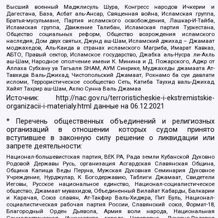
Высший военный Маджлисуль Шура, Конгресс народов Ичкерии и
Дагестана, База, Асбат аль-Ансар, Священная война, Исламская группа,
Братья-мусульмане, Партия исламского освобождения, Лашкар-И-Тайба,
Исламская группа, Движение Талибан, Исламская партия Туркестана,
Общество социальных реформ, Общество возрождения исламского
наследия, Дом двух святых, Джунд аш-Шам, Исламский джихад – Джамаат
моджахедов, Аль-Каида в странах исламского Магриба, Имарат Кавказ,
АБТО, Правый сектор, Исламское государство, Джабха аль-Нусра ли-Ахль
аш-Шам, Народное ополчение имени К. Минина и Д. Пожарского, Аджр от
Аллаха Субхану уа Тагьаля SHAM, АУМ Синрике, Муджахеды джамаата Ат-
Тавхида Валь-Джихад, Чистопольский Джамаат, Рохнамо ба суи давлати
исломи, Террористическое сообщество Сеть, Катиба Таухид валь-Джихад,
Хайят Тахрир аш-Шам, Ахлю Сунна Валь Джамаа
Источник:
http://nac.gov.ru/terroristicheskie-i-ekstremistskie-
organizacii-i-materialy.html
данные на
06.12.2021
* Перечень общественных объединений и религиозных
организаций в отношении которых судом принято
вступившее в законную силу решение о ликвидации или
запрете деятельности:
Национал-большевистская партия, ВЕК РА, Рада земли Кубанской Духовно
Родовой Державы Русь, организация Асгардская Славянская Община,
Община Капища Веды Перуна, Мужская Духовная Семинария Духовное
Учреждение, Нурджулар, К Богодержавию, Таблиги Джамаат, Свидетели
Иеговы, Русское национальное единство, Национал-социалистическое
общество, Джамаат мувахидов, Объединенный Вилайат Кабарды, Балкарии
и Карачая, Союз славян, Ат-Такфир Валь-Хиджра, Пит Буль, Национал-
социалистическая рабочая партия России, Славянский союз, Формат-18,
Благородный Орден Дьявола, Армия воли народа, Национальная