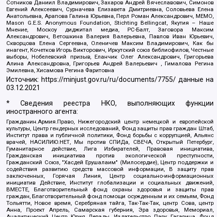
Сотников Даниил Владимирович, Захаров Андрей Вячеславович, Симонов
Евгений Алексеевич, Сурначева Елизавета Дмитриевна, Соловьева Елена
Анатольевна, Арапова Галина Юрьевна, Перл Роман Александрович, МЕМО,
Mason G.E.S. Anonymous Foundation, Stichting Bellingcat, Якутия – Наше
Мнение, Москоу диджитал медиа, РС-Балт, Заговора Максим
Александрович, Ветошкина Валерия Валерьевна, Павлов Иван Юрьевич,
Скворцова Елена Сергеевна, Оленичев Максим Владимирович, Как бы
инагент, Кочетков Игорь Викторович, Иркутский союз библиофилов, Честные
выборы, Нобелевский призыв, Еланчик Олег Александрович, Григорьева
Алина Александровна, Григорьев Андрей Валерьевич , Гималова Регина
Эмилевна, Хисамова Регина Фаритовна
Источник:
https://minjust.gov.ru/ru/documents/7755/
данные на
03.12.2021
* Сведения реестра НКО, выполняющих функции
иностранного агента:
Гражданин.Армия.Право, Нижегородский центр немецкой и европейской
культуры, Центр гендерных исследований, Фонд защиты прав граждан Штаб,
Институт права и публичной политики, Фонд борьбы с коррупцией, Альянс
врачей, НАСИЛИЮ.НЕТ, Мы против СПИДа, СВЕЧА, Открытый Петербург,
Гуманитарное действие, Лига Избирателей, Правовая инициатива,
Гражданская инициатива против экологической преступности,
Гражданский Союз, "Хасдей Ерушалаим" (Милосердие), Центр поддержки и
содействия развитию средств массовой информации, В защиту прав
заключенных, Горячая Линия, Центр социально-информационных
инициатив Действие, Институт глобализации и социальных движений,
ВМЕСТЕ, Благотворительный фонд охраны здоровья и защиты прав
граждан, Благотворительный фонд помощи осужденным и их семьям, Фонд
Тольятти, Новое время, Серебряная тайга, Так-Так-Так, центр Сова, центр
Анна, Проект Апрель, Самарская губерния, Эра здоровья, Мемориал,
Аналитический Центр Юрия Левады, Издательство Парк Гагарина, Фонд