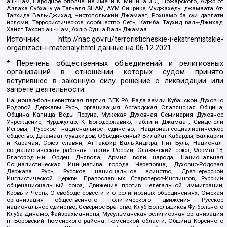
аш-Шам, Народное ополчение имени К. Минина и Д. Пожарского, Аджр от
Аллаха Субхану уа Тагьаля SHAM, АУМ Синрике, Муджахеды джамаата Ат-
Тавхида Валь-Джихад, Чистопольский Джамаат, Рохнамо ба суи давлати
исломи, Террористическое сообщество Сеть, Катиба Таухид валь-Джихад,
Хайят Тахрир аш-Шам, Ахлю Сунна Валь Джамаа
Источник:
http://nac.gov.ru/terroristicheskie-i-ekstremistskie-
organizacii-i-materialy.html
данные на
06.12.2021
* Перечень общественных объединений и религиозных
организаций в отношении которых судом принято
вступившее в законную силу решение о ликвидации или
запрете деятельности:
Национал-большевистская партия, ВЕК РА, Рада земли Кубанской Духовно
Родовой Державы Русь, организация Асгардская Славянская Община,
Община Капища Веды Перуна, Мужская Духовная Семинария Духовное
Учреждение, Нурджулар, К Богодержавию, Таблиги Джамаат, Свидетели
Иеговы, Русское национальное единство, Национал-социалистическое
общество, Джамаат мувахидов, Объединенный Вилайат Кабарды, Балкарии
и Карачая, Союз славян, Ат-Такфир Валь-Хиджра, Пит Буль, Национал-
социалистическая рабочая партия России, Славянский союз, Формат-18,
Благородный Орден Дьявола, Армия воли народа, Национальная
Социалистическая Инициатива города Череповца, Духовно-Родовая
Держава Русь, Русское национальное единство, Древнерусской
Инглистической церкви Православных Староверов-Инглингов, Русский
общенациональный союз, Движение против нелегальной иммиграции,
Кровь и Честь, О свободе совести и о религиозных объединениях, Омская
организация общественного политического движения Русское
национальное единство, Северное Братство, Клуб Болельщиков Футбольного
Клуба Динамо, Файзрахманисты, Мусульманская религиозная организация
п. Боровский Тюменского района Тюменской области, Община Коренного