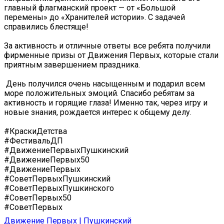
главный флагманский проект — от «Большой
перемены» до «Хранителей истории». С задачей
справились блестяще!
За активность и отличные ответы все ребята получили
фирменные призы от Движения Первых, которые стали
приятным завершением праздника.
️ День получился очень насыщенным и подарил всем
море положительных эмоций. Спасибо ребятам за
активность и горящие глаза! Именно так, через игру и
новые знания, рождается интерес к общему делу.
#КраскиДетства
#ФестивальДП
#ДвижениеПервыхПушкинский
#ДвижениеПервых50
#ДвижениеПервых
#СоветПервыхПушкинский
#СоветПервыхПушкинского
#СоветПервых50
#СоветПервых
Движение Первых | Пушкинский