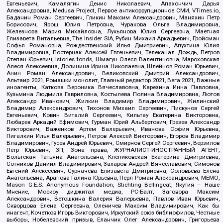
Евгеньевич, Камалягин Денис Николаевич, Апахончич Дарья
Александровна, Medusa Project, Первое антикоррупционное СМИ, VTimes.io,
Баданин Роман Сергеевич, Гликин Максим Александрович, Маняхин Петр
Борисович, Ярош Юлия Петровна, Чуракова Ольга Владимировна,
Железнова Мария Михайловна, Лукьянова Юлия Сергеевна, Маетная
Елизавета Витальевна, The Insider SIA, Рубин Михаил Аркадьевич, Гройсман
Софья Романовна, Рождественский Илья Дмитриевич, Апухтина Юлия
Владимировна, Постернак Алексей Евгеньевич, Телеканал Дождь, Петров
Степан Юрьевич, Istories fonds, Шмагун Олеся Валентиновна, Мароховская
Алеся Алексеевна, Долинина Ирина Николаевна, Шлейнов Роман Юрьевич,
Анин Роман Александрович, Великовский Дмитрий Александрович,
Альтаир 2021, Ромашки монолит, Главный редактор 2021, Вега 2021, Важные
иноагенты, Каткова Вероника Вячеславовна, Карезина Инна Павловна,
Кузьмина Людмила Гавриловна, Костылева Полина Владимировна, Лютов
Александр Иванович, Жилкин Владимир Владимирович, Жилинский
Владимир Александрович, Тихонов Михаил Сергеевич, Пискунов Сергей
Евгеньевич, Ковин Виталий Сергеевич, Кильтау Екатерина Викторовна,
Любарев Аркадий Ефимович, Гурман Юрий Альбертович, Грезев Александр
Викторович, Важенков Артем Валерьевич, Иванова София Юрьевна,
Пигалкин Илья Валерьевич, Петров Алексей Викторович, Егоров Владимир
Владимирович, Гусев Андрей Юрьевич, Смирнов Сергей Сергеевич, Верзилов
Петр Юрьевич, ЗП, Зона права, ЖУРНАЛИСТ-ИНОСТРАННЫЙ АГЕНТ,
Вольтская Татьяна Анатольевна, Клепиковская Екатерина Дмитриевна,
Сотников Даниил Владимирович, Захаров Андрей Вячеславович, Симонов
Евгений Алексеевич, Сурначева Елизавета Дмитриевна, Соловьева Елена
Анатольевна, Арапова Галина Юрьевна, Перл Роман Александрович, МЕМО,
Mason G.E.S. Anonymous Foundation, Stichting Bellingcat, Якутия – Наше
Мнение, Москоу диджитал медиа, РС-Балт, Заговора Максим
Александрович, Ветошкина Валерия Валерьевна, Павлов Иван Юрьевич,
Скворцова Елена Сергеевна, Оленичев Максим Владимирович, Как бы
инагент, Кочетков Игорь Викторович, Иркутский союз библиофилов, Честные
выборы, Нобелевский призыв, Еланчик Олег Александрович, Григорьева