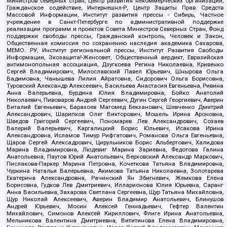
Министров северных стран, Центр развития некоммерческих организаций,
Гражданское содействие, Интернешнл-Р, Центр Защиты Прав Средств
Массовой Информации, Институт развития прессы - Сибирь, Частное
учреждение в Санкт-Петербурге по административной поддержке
реализации программ и проектов Совета Министров Северных Стран, Фонд
поддержки свободы прессы, Гражданский контроль, Человек и Закон,
Общественная комиссия по сохранению наследия академика Сахарова,
МЕМО. РУ, Институт региональной прессы, Институт Развития Свободы
Информации, Экозащита!-Женсовет, Общественный вердикт, Евразийская
антимонопольная ассоциация, Дзугкоева Регина Николаевна, Кривенко
Сергей Владимирович, Милославский Павел Юрьевич, Шнырова Ольга
Вадимовна, Чанышева Лилия Айратовна, Сидорович Ольга Борисовна,
Туровский Александр Алексеевич, Васильева Анастасия Евгеньевна, Ривина
Анна Валерьевна, Бурдина Юлия Владимировна, Бойко Анатолий
Николаевич, Пивоваров Андрей Сергеевич, Дугин Сергей Георгиевич, Аверин
Виталий Евгеньевич, Барахоев Магомед Бекханович, Шевченко Дмитрий
Александрович, Шарипков Олег Викторович, Мошель Ирина Ароновна,
Шведов Григорий Сергеевич, Пономарев Лев Александрович, Созаев
Валерий Валерьевич, Каргалицкий Борис Юльевич, Исакова Ирина
Александровна, Исламов Тимур Рифгатович, Романова Ольга Евгеньевна,
Щаров Сергей Алексадрович, Цирульников Борис Альбертович, Халидова
Марина Владимировна, Людевиг Марина Зариевна, Федотова Галина
Анатольевна, Паутов Юрий Анатольевич, Верховский Александр Маркович,
Пислакова-Паркер Марина Петровна, Кочеткова Татьяна Владимировна,
Чуркина Наталья Валерьевна, Акимова Татьяна Николаевна, Золотарева
Екатерина Александровна, Рачинский Ян Збигневич, Жемкова Елена
Борисовна, Гудков Лев Дмитриевич, Илларионова Юлия Юрьевна, Саранг
Анна Васильевна, Захарова Светлана Сергеевна, Щур Татьяна Михайловна,
Щур Николай Алексеевич, Аверин Владимир Анатольевич, Блинушов
Андрей Юрьевич, Мосин Алексей Геннадьевич, Гефтер Валентин
Михайлович, Симонов Алексей Кириллович, Флиге Ирина Анатольевна,
Мельникова Валентина Дмитриевна, Вититинова Елена Владимировна,