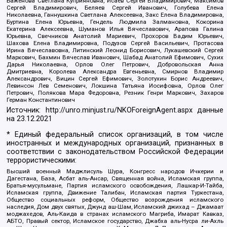
Баженова Светлана Куприяновна, Исаев Сергей Владимирович, Максимов
Сергей Владимирович, Беляев Сергей Иванович, Голубева Елена
Николаевна, Ганнушкина Светлана Алексеевна, Закс Елена Владимировна,
Буртина Елена Юрьевна, Гендель Людмила Залмановна, Кокорина
Екатерина Алексеевна, Шуманов Илья Вячеславович, Арапова Галина
Юрьевна, Свечников Анатолий Мариевич, Прохоров Вадим Юрьевич,
Шахова Елена Владимировна, Подузов Сергей Васильевич, Протасова
Ирина Вячеславовна, Литинский Леонид Борисович, Лукашевский Сергей
Маркович, Бахмин Вячеслав Иванович, Шабад Анатолий Ефимович, Сухих
Дарья Николаевна, Орлов Олег Петрович, Добровольская Анна
Дмитриевна, Королева Александра Евгеньевна, Смирнов Владимир
Александрович, Вицин Сергей Ефимович, Золотухин Борис Андреевич,
Левинсон Лев Семенович, Локшина Татьяна Иосифовна, Орлов Олег
Петрович, Полякова Мара Федоровна, Резник Генри Маркович, Захаров
Герман Константинович
Источник:
http://unro.minjust.ru/NKOForeignAgent.aspx
данные
на
23.12.2021
* Единый федеральный список организаций, в том числе
иностранных и международных организаций, признанных в
соответствии с законодательством Российской Федерации
террористическими:
Высший военный Маджлисуль Шура, Конгресс народов Ичкерии и
Дагестана, База, Асбат аль-Ансар, Священная война, Исламская группа,
Братья-мусульмане, Партия исламского освобождения, Лашкар-И-Тайба,
Исламская группа, Движение Талибан, Исламская партия Туркестана,
Общество социальных реформ, Общество возрождения исламского
наследия, Дом двух святых, Джунд аш-Шам, Исламский джихад – Джамаат
моджахедов, Аль-Каида в странах исламского Магриба, Имарат Кавказ,
АБТО, Правый сектор, Исламское государство, Джабха аль-Нусра ли-Ахль