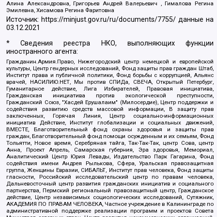
Алина Александровна, Григорьев Андрей Валерьевич , Гималова Регина
Эмилевна, Хисамова Регина Фаритовна
Источник:
https://minjust.gov.ru/ru/documents/7755/
данные на
03.12.2021
* Сведения реестра НКО, выполняющих функции
иностранного агента:
Гражданин.Армия.Право, Нижегородский центр немецкой и европейской
культуры, Центр гендерных исследований, Фонд защиты прав граждан Штаб,
Институт права и публичной политики, Фонд борьбы с коррупцией, Альянс
врачей, НАСИЛИЮ.НЕТ, Мы против СПИДа, СВЕЧА, Открытый Петербург,
Гуманитарное действие, Лига Избирателей, Правовая инициатива,
Гражданская инициатива против экологической преступности,
Гражданский Союз, "Хасдей Ерушалаим" (Милосердие), Центр поддержки и
содействия развитию средств массовой информации, В защиту прав
заключенных, Горячая Линия, Центр социально-информационных
инициатив Действие, Институт глобализации и социальных движений,
ВМЕСТЕ, Благотворительный фонд охраны здоровья и защиты прав
граждан, Благотворительный фонд помощи осужденным и их семьям, Фонд
Тольятти, Новое время, Серебряная тайга, Так-Так-Так, центр Сова, центр
Анна, Проект Апрель, Самарская губерния, Эра здоровья, Мемориал,
Аналитический Центр Юрия Левады, Издательство Парк Гагарина, Фонд
содействия имени Андрея Рылькова, Сфера, Уральская правозащитная
группа, Женщины Евразии, СИБАЛЬТ, Институт прав человека, Фонд защиты
гласности, Российский исследовательский центр по правам человека,
Дальневосточный центр развития гражданских инициатив и социального
партнерства, Пермский региональный правозащитный центр, Гражданское
действие, Центр независимых социологических исследований, Сутяжник,
АКАДЕМИЯ ПО ПРАВАМ ЧЕЛОВЕКА, Частное учреждение в Калининграде по
административной поддержке реализации программ и проектов Совета