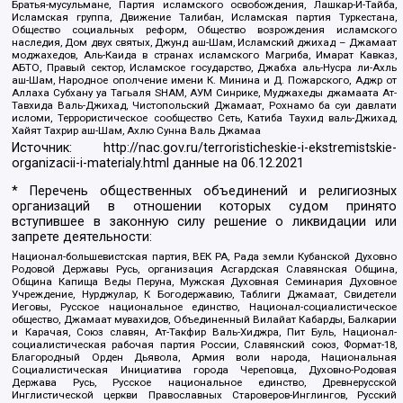
Братья-мусульмане, Партия исламского освобождения, Лашкар-И-Тайба,
Исламская группа, Движение Талибан, Исламская партия Туркестана,
Общество социальных реформ, Общество возрождения исламского
наследия, Дом двух святых, Джунд аш-Шам, Исламский джихад – Джамаат
моджахедов, Аль-Каида в странах исламского Магриба, Имарат Кавказ,
АБТО, Правый сектор, Исламское государство, Джабха аль-Нусра ли-Ахль
аш-Шам, Народное ополчение имени К. Минина и Д. Пожарского, Аджр от
Аллаха Субхану уа Тагьаля SHAM, АУМ Синрике, Муджахеды джамаата Ат-
Тавхида Валь-Джихад, Чистопольский Джамаат, Рохнамо ба суи давлати
исломи, Террористическое сообщество Сеть, Катиба Таухид валь-Джихад,
Хайят Тахрир аш-Шам, Ахлю Сунна Валь Джамаа
Источник:
http://nac.gov.ru/terroristicheskie-i-ekstremistskie-
organizacii-i-materialy.html
данные на
06.12.2021
* Перечень общественных объединений и религиозных
организаций в отношении которых судом принято
вступившее в законную силу решение о ликвидации или
запрете деятельности:
Национал-большевистская партия, ВЕК РА, Рада земли Кубанской Духовно
Родовой Державы Русь, организация Асгардская Славянская Община,
Община Капища Веды Перуна, Мужская Духовная Семинария Духовное
Учреждение, Нурджулар, К Богодержавию, Таблиги Джамаат, Свидетели
Иеговы, Русское национальное единство, Национал-социалистическое
общество, Джамаат мувахидов, Объединенный Вилайат Кабарды, Балкарии
и Карачая, Союз славян, Ат-Такфир Валь-Хиджра, Пит Буль, Национал-
социалистическая рабочая партия России, Славянский союз, Формат-18,
Благородный Орден Дьявола, Армия воли народа, Национальная
Социалистическая Инициатива города Череповца, Духовно-Родовая
Держава Русь, Русское национальное единство, Древнерусской
Инглистической церкви Православных Староверов-Инглингов, Русский