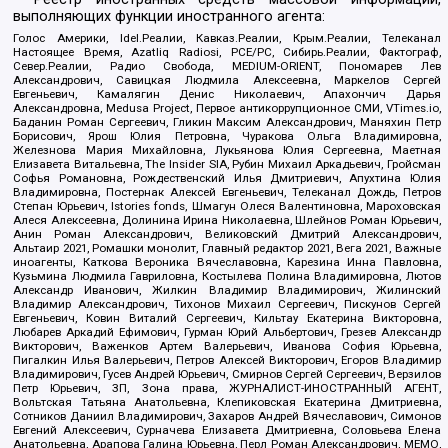
выполняющих функции иностранного агента:
Голос Америки, Idel.Реалии, Кавказ.Реалии, Крым.Реалии, Телеканал
Настоящее Время, Azatliq Radiosi, PCE/PC, Сибирь.Реалии, Фактограф,
Север.Реалии, Радио Свобода, MEDIUM-ORIENT, Пономарев Лев
Александрович, Савицкая Людмила Алексеевна, Маркелов Сергей
Евгеньевич, Камалягин Денис Николаевич, Апахончич Дарья
Александровна, Medusa Project, Первое антикоррупционное СМИ, VTimes.io,
Баданин Роман Сергеевич, Гликин Максим Александрович, Маняхин Петр
Борисович, Ярош Юлия Петровна, Чуракова Ольга Владимировна,
Железнова Мария Михайловна, Лукьянова Юлия Сергеевна, Маетная
Елизавета Витальевна, The Insider SIA, Рубин Михаил Аркадьевич, Гройсман
Софья Романовна, Рождественский Илья Дмитриевич, Апухтина Юлия
Владимировна, Постернак Алексей Евгеньевич, Телеканал Дождь, Петров
Степан Юрьевич, Istories fonds, Шмагун Олеся Валентиновна, Мароховская
Алеся Алексеевна, Долинина Ирина Николаевна, Шлейнов Роман Юрьевич,
Анин Роман Александрович, Великовский Дмитрий Александрович,
Альтаир 2021, Ромашки монолит, Главный редактор 2021, Вега 2021, Важные
иноагенты, Каткова Вероника Вячеславовна, Карезина Инна Павловна,
Кузьмина Людмила Гавриловна, Костылева Полина Владимировна, Лютов
Александр Иванович, Жилкин Владимир Владимирович, Жилинский
Владимир Александрович, Тихонов Михаил Сергеевич, Пискунов Сергей
Евгеньевич, Ковин Виталий Сергеевич, Кильтау Екатерина Викторовна,
Любарев Аркадий Ефимович, Гурман Юрий Альбертович, Грезев Александр
Викторович, Важенков Артем Валерьевич, Иванова София Юрьевна,
Пигалкин Илья Валерьевич, Петров Алексей Викторович, Егоров Владимир
Владимирович, Гусев Андрей Юрьевич, Смирнов Сергей Сергеевич, Верзилов
Петр Юрьевич, ЗП, Зона права, ЖУРНАЛИСТ-ИНОСТРАННЫЙ АГЕНТ,
Вольтская Татьяна Анатольевна, Клепиковская Екатерина Дмитриевна,
Сотников Даниил Владимирович, Захаров Андрей Вячеславович, Симонов
Евгений Алексеевич, Сурначева Елизавета Дмитриевна, Соловьева Елена
Анатольевна, Арапова Галина Юрьевна, Перл Роман Александрович, МЕМО,