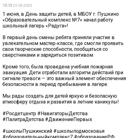
15:13
01.06.2026
1 июня, в День защиты детей, в МБОУ г. Пушкино
«Образовательный комплекс №7» начал работу
школьный лагерь «Радуга»!
В первый день смены ребята приняли участие в
увлекательном мастер‑классе, где смогли проявить
свои творческие способности, пообщаться со
сверстниками и зарядиться позитивом.
Кроме того, была проведена учебная пожарная
эвакуация. Дети отработали алгоритм действий при
сигнале тревоги — это важный элемент обеспечения
безопасности в период пребывания в лагере.
Мы рады создать для детей яркую и безопасную
атмосферу отдыха и развития в летние каникулы!
#Росдетцентр #НавигаторыДетства
#ПалитраДетства #ДвижениеПервых
#школыПушкинский #школыподмосковья
#образовательныйкомплекс7 #образованиеРФ