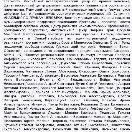
гласности, Российский исследовательский центр по правам человека,
Дальневосточный центр развития гражданских инициатив и социального
партнерства, Пермский региональный правозащитный центр, Гражданское
действие, Центр независимых социологических исследований, Сутяжник,
АКАДЕМИЯ ПО ПРАВАМ ЧЕЛОВЕКА, Частное учреждение в Калининграде по
административной поддержке реализации программ и проектов Совета
Министров северных стран, Центр развития некоммерческих организаций,
Гражданское содействие, Интернешнл-Р, Центр Защиты Прав Средств
Массовой Информации, Институт развития прессы - Сибирь, Частное
учреждение в Санкт-Петербурге по административной поддержке
реализации программ и проектов Совета Министров Северных Стран, Фонд
поддержки свободы прессы, Гражданский контроль, Человек и Закон,
Общественная комиссия по сохранению наследия академика Сахарова,
МЕМО. РУ, Институт региональной прессы, Институт Развития Свободы
Информации, Экозащита!-Женсовет, Общественный вердикт, Евразийская
антимонопольная ассоциация, Дзугкоева Регина Николаевна, Кривенко
Сергей Владимирович, Милославский Павел Юрьевич, Шнырова Ольга
Вадимовна, Чанышева Лилия Айратовна, Сидорович Ольга Борисовна,
Туровский Александр Алексеевич, Васильева Анастасия Евгеньевна, Ривина
Анна Валерьевна, Бурдина Юлия Владимировна, Бойко Анатолий
Николаевич, Пивоваров Андрей Сергеевич, Дугин Сергей Георгиевич, Аверин
Виталий Евгеньевич, Барахоев Магомед Бекханович, Шевченко Дмитрий
Александрович, Шарипков Олег Викторович, Мошель Ирина Ароновна,
Шведов Григорий Сергеевич, Пономарев Лев Александрович, Созаев
Валерий Валерьевич, Каргалицкий Борис Юльевич, Исакова Ирина
Александровна, Исламов Тимур Рифгатович, Романова Ольга Евгеньевна,
Щаров Сергей Алексадрович, Цирульников Борис Альбертович, Халидова
Марина Владимировна, Людевиг Марина Зариевна, Федотова Галина
Анатольевна, Паутов Юрий Анатольевич, Верховский Александр Маркович,
Пислакова-Паркер Марина Петровна, Кочеткова Татьяна Владимировна,
Чуркина Наталья Валерьевна, Акимова Татьяна Николаевна, Золотарева
Екатерина Александровна, Рачинский Ян Збигневич, Жемкова Елена