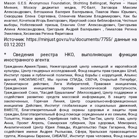
Mason G.E.S. Anonymous Foundation, Stichting Bellingcat, Якутия – Наше
Мнение, Москоу диджитал медиа, РС-Балт, Заговора Максим
Александрович, Ветошкина Валерия Валерьевна, Павлов Иван Юрьевич,
Скворцова Елена Сергеевна, Оленичев Максим Владимирович, Как бы
инагент, Кочетков Игорь Викторович, Иркутский союз библиофилов, Честные
выборы, Нобелевский призыв, Еланчик Олег Александрович, Григорьева
Алина Александровна, Григорьев Андрей Валерьевич , Гималова Регина
Эмилевна, Хисамова Регина Фаритовна
Источник:
https://minjust.gov.ru/ru/documents/7755/
данные на
03.12.2021
* Сведения реестра НКО, выполняющих функции
иностранного агента:
Гражданин.Армия.Право, Нижегородский центр немецкой и европейской
культуры, Центр гендерных исследований, Фонд защиты прав граждан Штаб,
Институт права и публичной политики, Фонд борьбы с коррупцией, Альянс
врачей, НАСИЛИЮ.НЕТ, Мы против СПИДа, СВЕЧА, Открытый Петербург,
Гуманитарное действие, Лига Избирателей, Правовая инициатива,
Гражданская инициатива против экологической преступности,
Гражданский Союз, "Хасдей Ерушалаим" (Милосердие), Центр поддержки и
содействия развитию средств массовой информации, В защиту прав
заключенных, Горячая Линия, Центр социально-информационных
инициатив Действие, Институт глобализации и социальных движений,
ВМЕСТЕ, Благотворительный фонд охраны здоровья и защиты прав
граждан, Благотворительный фонд помощи осужденным и их семьям, Фонд
Тольятти, Новое время, Серебряная тайга, Так-Так-Так, центр Сова, центр
Анна, Проект Апрель, Самарская губерния, Эра здоровья, Мемориал,
Аналитический Центр Юрия Левады, Издательство Парк Гагарина, Фонд
содействия имени Андрея Рылькова, Сфера, Уральская правозащитная
группа, Женщины Евразии, СИБАЛЬТ, Институт прав человека, Фонд защиты