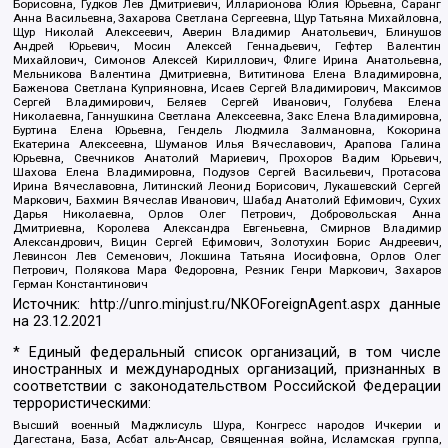
Борисовна, Гудков Лев Дмитриевич, Илларионова Юлия Юрьевна, Саранг
Анна Васильевна, Захарова Светлана Сергеевна, Щур Татьяна Михайловна,
Щур Николай Алексеевич, Аверин Владимир Анатольевич, Блинушов
Андрей Юрьевич, Мосин Алексей Геннадьевич, Гефтер Валентин
Михайлович, Симонов Алексей Кириллович, Флиге Ирина Анатольевна,
Мельникова Валентина Дмитриевна, Вититинова Елена Владимировна,
Баженова Светлана Куприяновна, Исаев Сергей Владимирович, Максимов
Сергей Владимирович, Беляев Сергей Иванович, Голубева Елена
Николаевна, Ганнушкина Светлана Алексеевна, Закс Елена Владимировна,
Буртина Елена Юрьевна, Гендель Людмила Залмановна, Кокорина
Екатерина Алексеевна, Шуманов Илья Вячеславович, Арапова Галина
Юрьевна, Свечников Анатолий Мариевич, Прохоров Вадим Юрьевич,
Шахова Елена Владимировна, Подузов Сергей Васильевич, Протасова
Ирина Вячеславовна, Литинский Леонид Борисович, Лукашевский Сергей
Маркович, Бахмин Вячеслав Иванович, Шабад Анатолий Ефимович, Сухих
Дарья Николаевна, Орлов Олег Петрович, Добровольская Анна
Дмитриевна, Королева Александра Евгеньевна, Смирнов Владимир
Александрович, Вицин Сергей Ефимович, Золотухин Борис Андреевич,
Левинсон Лев Семенович, Локшина Татьяна Иосифовна, Орлов Олег
Петрович, Полякова Мара Федоровна, Резник Генри Маркович, Захаров
Герман Константинович
Источник:
http://unro.minjust.ru/NKOForeignAgent.aspx
данные
на
23.12.2021
* Единый федеральный список организаций, в том числе
иностранных и международных организаций, признанных в
соответствии с законодательством Российской Федерации
террористическими:
Высший военный Маджлисуль Шура, Конгресс народов Ичкерии и
Дагестана, База, Асбат аль-Ансар, Священная война, Исламская группа,