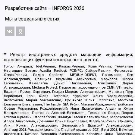
Разработчик сайта –
INFOROS
2026
Мы в социальных сетях:
* Реестр иностранных средств массовой информации,
выполняющих функции иностранного агента:
Голос Америки, Idel.Реалии, Кавказ.Реалии, Крым.Реалии, Телеканал
Настоящее Время, Azatliq Radiosi, PCE/PC, Сибирь.Реалии, Фактограф,
Север.Реалии, Радио Свобода, MEDIUM-ORIENT, Пономарев Лев
Александрович, Савицкая Людмила Алексеевна, Маркелов Сергей
Евгеньевич, Камалягин Денис Николаевич, Апахончич Дарья
Александровна, Medusa Project, Первое антикоррупционное СМИ, VTimes.io,
Баданин Роман Сергеевич, Гликин Максим Александрович, Маняхин Петр
Борисович, Ярош Юлия Петровна, Чуракова Ольга Владимировна,
Железнова Мария Михайловна, Лукьянова Юлия Сергеевна, Маетная
Елизавета Витальевна, The Insider SIA, Рубин Михаил Аркадьевич, Гройсман
Софья Романовна, Рождественский Илья Дмитриевич, Апухтина Юлия
Владимировна, Постернак Алексей Евгеньевич, Телеканал Дождь, Петров
Степан Юрьевич, Istories fonds, Шмагун Олеся Валентиновна, Мароховская
Алеся Алексеевна, Долинина Ирина Николаевна, Шлейнов Роман Юрьевич,
Анин Роман Александрович, Великовский Дмитрий Александрович,
Альтаир 2021, Ромашки монолит, Главный редактор 2021, Вега 2021, Важные
иноагенты, Каткова Вероника Вячеславовна, Карезина Инна Павловна,