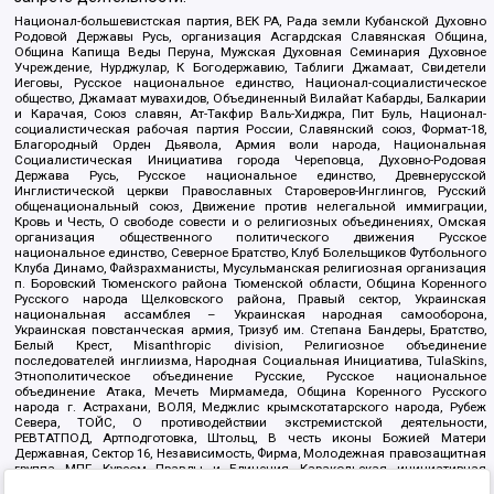
Национал-большевистская партия, ВЕК РА, Рада земли Кубанской Духовно
Родовой Державы Русь, организация Асгардская Славянская Община,
Община Капища Веды Перуна, Мужская Духовная Семинария Духовное
Учреждение, Нурджулар, К Богодержавию, Таблиги Джамаат, Свидетели
Иеговы, Русское национальное единство, Национал-социалистическое
общество, Джамаат мувахидов, Объединенный Вилайат Кабарды, Балкарии
и Карачая, Союз славян, Ат-Такфир Валь-Хиджра, Пит Буль, Национал-
социалистическая рабочая партия России, Славянский союз, Формат-18,
Благородный Орден Дьявола, Армия воли народа, Национальная
Социалистическая Инициатива города Череповца, Духовно-Родовая
Держава Русь, Русское национальное единство, Древнерусской
Инглистической церкви Православных Староверов-Инглингов, Русский
общенациональный союз, Движение против нелегальной иммиграции,
Кровь и Честь, О свободе совести и о религиозных объединениях, Омская
организация общественного политического движения Русское
национальное единство, Северное Братство, Клуб Болельщиков Футбольного
Клуба Динамо, Файзрахманисты, Мусульманская религиозная организация
п. Боровский Тюменского района Тюменской области, Община Коренного
Русского народа Щелковского района, Правый сектор, Украинская
национальная ассамблея – Украинская народная самооборона,
Украинская повстанческая армия, Тризуб им. Степана Бандеры, Братство,
Белый Крест, Misanthropic division, Религиозное объединение
последователей инглиизма, Народная Социальная Инициатива, TulaSkins,
Этнополитическое объединение Русские, Русское национальное
объединение Атака, Мечеть Мирмамеда, Община Коренного Русского
народа г. Астрахани, ВОЛЯ, Меджлис крымскотатарского народа, Рубеж
Севера, ТОЙС, О противодействии экстремистской деятельности,
РЕВТАТПОД, Артподготовка, Штольц, В честь иконы Божией Матери
Державная, Сектор 16, Независимость, Фирма, Молодежная правозащитная
группа МПГ, Курсом Правды и Единения, Каракольская инициативная
группа, Автоград Крю, Союз Славянских Сил Руси, Алля-Аят,