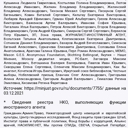
Кузьмина Людмила Гавриловна, Костылева Полина Владимировна, Лютов
Александр Иванович, Жилкин Владимир Владимирович, Жилинский
Владимир Александрович, Тихонов Михаил Сергеевич, Пискунов Сергей
Евгеньевич, Ковин Виталий Сергеевич, Кильтау Екатерина Викторовна,
Любарев Аркадий Ефимович, Гурман Юрий Альбертович, Грезев Александр
Викторович, Важенков Артем Валерьевич, Иванова София Юрьевна,
Пигалкин Илья Валерьевич, Петров Алексей Викторович, Егоров Владимир
Владимирович, Гусев Андрей Юрьевич, Смирнов Сергей Сергеевич, Верзилов
Петр Юрьевич, ЗП, Зона права, ЖУРНАЛИСТ-ИНОСТРАННЫЙ АГЕНТ,
Вольтская Татьяна Анатольевна, Клепиковская Екатерина Дмитриевна,
Сотников Даниил Владимирович, Захаров Андрей Вячеславович, Симонов
Евгений Алексеевич, Сурначева Елизавета Дмитриевна, Соловьева Елена
Анатольевна, Арапова Галина Юрьевна, Перл Роман Александрович, МЕМО,
Mason G.E.S. Anonymous Foundation, Stichting Bellingcat, Якутия – Наше
Мнение, Москоу диджитал медиа, РС-Балт, Заговора Максим
Александрович, Ветошкина Валерия Валерьевна, Павлов Иван Юрьевич,
Скворцова Елена Сергеевна, Оленичев Максим Владимирович, Как бы
инагент, Кочетков Игорь Викторович, Иркутский союз библиофилов, Честные
выборы, Нобелевский призыв, Еланчик Олег Александрович, Григорьева
Алина Александровна, Григорьев Андрей Валерьевич , Гималова Регина
Эмилевна, Хисамова Регина Фаритовна
Источник:
https://minjust.gov.ru/ru/documents/7755/
данные на
03.12.2021
* Сведения реестра НКО, выполняющих функции
иностранного агента:
Гражданин.Армия.Право, Нижегородский центр немецкой и европейской
культуры, Центр гендерных исследований, Фонд защиты прав граждан Штаб,
Институт права и публичной политики, Фонд борьбы с коррупцией, Альянс
врачей, НАСИЛИЮ.НЕТ, Мы против СПИДа, СВЕЧА, Открытый Петербург,