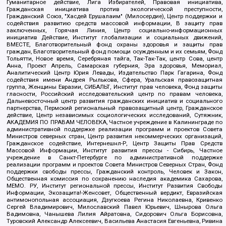
Гуманитарное действие, Лига Избирателей, Правовая инициатива,
Гражданская инициатива против экологической преступности,
Гражданский Союз, "Хасдей Ерушалаим" (Милосердие), Центр поддержки и
содействия развитию средств массовой информации, В защиту прав
заключенных, Горячая Линия, Центр социально-информационных
инициатив Действие, Институт глобализации и социальных движений,
ВМЕСТЕ, Благотворительный фонд охраны здоровья и защиты прав
граждан, Благотворительный фонд помощи осужденным и их семьям, Фонд
Тольятти, Новое время, Серебряная тайга, Так-Так-Так, центр Сова, центр
Анна, Проект Апрель, Самарская губерния, Эра здоровья, Мемориал,
Аналитический Центр Юрия Левады, Издательство Парк Гагарина, Фонд
содействия имени Андрея Рылькова, Сфера, Уральская правозащитная
группа, Женщины Евразии, СИБАЛЬТ, Институт прав человека, Фонд защиты
гласности, Российский исследовательский центр по правам человека,
Дальневосточный центр развития гражданских инициатив и социального
партнерства, Пермский региональный правозащитный центр, Гражданское
действие, Центр независимых социологических исследований, Сутяжник,
АКАДЕМИЯ ПО ПРАВАМ ЧЕЛОВЕКА, Частное учреждение в Калининграде по
административной поддержке реализации программ и проектов Совета
Министров северных стран, Центр развития некоммерческих организаций,
Гражданское содействие, Интернешнл-Р, Центр Защиты Прав Средств
Массовой Информации, Институт развития прессы - Сибирь, Частное
учреждение в Санкт-Петербурге по административной поддержке
реализации программ и проектов Совета Министров Северных Стран, Фонд
поддержки свободы прессы, Гражданский контроль, Человек и Закон,
Общественная комиссия по сохранению наследия академика Сахарова,
МЕМО. РУ, Институт региональной прессы, Институт Развития Свободы
Информации, Экозащита!-Женсовет, Общественный вердикт, Евразийская
антимонопольная ассоциация, Дзугкоева Регина Николаевна, Кривенко
Сергей Владимирович, Милославский Павел Юрьевич, Шнырова Ольга
Вадимовна, Чанышева Лилия Айратовна, Сидорович Ольга Борисовна,
Туровский Александр Алексеевич, Васильева Анастасия Евгеньевна, Ривина