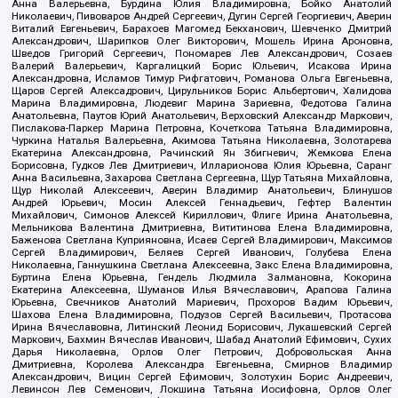
Анна Валерьевна, Бурдина Юлия Владимировна, Бойко Анатолий
Николаевич, Пивоваров Андрей Сергеевич, Дугин Сергей Георгиевич, Аверин
Виталий Евгеньевич, Барахоев Магомед Бекханович, Шевченко Дмитрий
Александрович, Шарипков Олег Викторович, Мошель Ирина Ароновна,
Шведов Григорий Сергеевич, Пономарев Лев Александрович, Созаев
Валерий Валерьевич, Каргалицкий Борис Юльевич, Исакова Ирина
Александровна, Исламов Тимур Рифгатович, Романова Ольга Евгеньевна,
Щаров Сергей Алексадрович, Цирульников Борис Альбертович, Халидова
Марина Владимировна, Людевиг Марина Зариевна, Федотова Галина
Анатольевна, Паутов Юрий Анатольевич, Верховский Александр Маркович,
Пислакова-Паркер Марина Петровна, Кочеткова Татьяна Владимировна,
Чуркина Наталья Валерьевна, Акимова Татьяна Николаевна, Золотарева
Екатерина Александровна, Рачинский Ян Збигневич, Жемкова Елена
Борисовна, Гудков Лев Дмитриевич, Илларионова Юлия Юрьевна, Саранг
Анна Васильевна, Захарова Светлана Сергеевна, Щур Татьяна Михайловна,
Щур Николай Алексеевич, Аверин Владимир Анатольевич, Блинушов
Андрей Юрьевич, Мосин Алексей Геннадьевич, Гефтер Валентин
Михайлович, Симонов Алексей Кириллович, Флиге Ирина Анатольевна,
Мельникова Валентина Дмитриевна, Вититинова Елена Владимировна,
Баженова Светлана Куприяновна, Исаев Сергей Владимирович, Максимов
Сергей Владимирович, Беляев Сергей Иванович, Голубева Елена
Николаевна, Ганнушкина Светлана Алексеевна, Закс Елена Владимировна,
Буртина Елена Юрьевна, Гендель Людмила Залмановна, Кокорина
Екатерина Алексеевна, Шуманов Илья Вячеславович, Арапова Галина
Юрьевна, Свечников Анатолий Мариевич, Прохоров Вадим Юрьевич,
Шахова Елена Владимировна, Подузов Сергей Васильевич, Протасова
Ирина Вячеславовна, Литинский Леонид Борисович, Лукашевский Сергей
Маркович, Бахмин Вячеслав Иванович, Шабад Анатолий Ефимович, Сухих
Дарья Николаевна, Орлов Олег Петрович, Добровольская Анна
Дмитриевна, Королева Александра Евгеньевна, Смирнов Владимир
Александрович, Вицин Сергей Ефимович, Золотухин Борис Андреевич,
Левинсон Лев Семенович, Локшина Татьяна Иосифовна, Орлов Олег