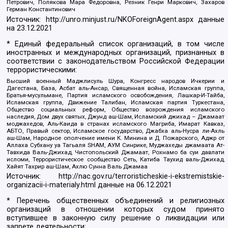
Петрович, Полякова Мара Федоровна, Резник Генри Маркович, Захаров
Герман Константинович
Источник:
http://unro.minjust.ru/NKOForeignAgent.aspx
данные
на
23.12.2021
* Единый федеральный список организаций, в том числе
иностранных и международных организаций, признанных в
соответствии с законодательством Российской Федерации
террористическими:
Высший военный Маджлисуль Шура, Конгресс народов Ичкерии и
Дагестана, База, Асбат аль-Ансар, Священная война, Исламская группа,
Братья-мусульмане, Партия исламского освобождения, Лашкар-И-Тайба,
Исламская группа, Движение Талибан, Исламская партия Туркестана,
Общество социальных реформ, Общество возрождения исламского
наследия, Дом двух святых, Джунд аш-Шам, Исламский джихад – Джамаат
моджахедов, Аль-Каида в странах исламского Магриба, Имарат Кавказ,
АБТО, Правый сектор, Исламское государство, Джабха аль-Нусра ли-Ахль
аш-Шам, Народное ополчение имени К. Минина и Д. Пожарского, Аджр от
Аллаха Субхану уа Тагьаля SHAM, АУМ Синрике, Муджахеды джамаата Ат-
Тавхида Валь-Джихад, Чистопольский Джамаат, Рохнамо ба суи давлати
исломи, Террористическое сообщество Сеть, Катиба Таухид валь-Джихад,
Хайят Тахрир аш-Шам, Ахлю Сунна Валь Джамаа
Источник:
http://nac.gov.ru/terroristicheskie-i-ekstremistskie-
organizacii-i-materialy.html
данные на
06.12.2021
* Перечень общественных объединений и религиозных
организаций в отношении которых судом принято
вступившее в законную силу решение о ликвидации или
запрете деятельности: