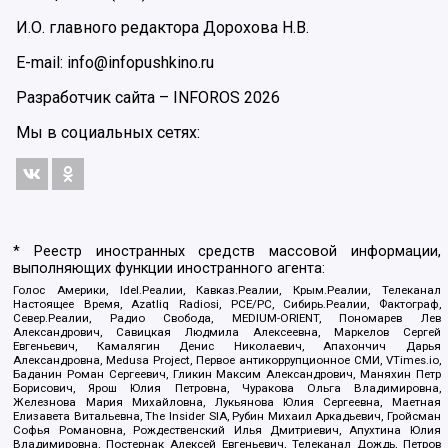
И.О. главного редактора Дорохова Н.В.
E-mail: info@infopushkino.ru
Разработчик сайта –
INFOROS
2026
Мы в социальных сетях:
* Реестр иностранных средств массовой информации,
выполняющих функции иностранного агента:
Голос Америки, Idel.Реалии, Кавказ.Реалии, Крым.Реалии, Телеканал
Настоящее Время, Azatliq Radiosi, PCE/PC, Сибирь.Реалии, Фактограф,
Север.Реалии, Радио Свобода, MEDIUM-ORIENT, Пономарев Лев
Александрович, Савицкая Людмила Алексеевна, Маркелов Сергей
Евгеньевич, Камалягин Денис Николаевич, Апахончич Дарья
Александровна, Medusa Project, Первое антикоррупционное СМИ, VTimes.io,
Баданин Роман Сергеевич, Гликин Максим Александрович, Маняхин Петр
Борисович, Ярош Юлия Петровна, Чуракова Ольга Владимировна,
Железнова Мария Михайловна, Лукьянова Юлия Сергеевна, Маетная
Елизавета Витальевна, The Insider SIA, Рубин Михаил Аркадьевич, Гройсман
Софья Романовна, Рождественский Илья Дмитриевич, Апухтина Юлия
Владимировна, Постернак Алексей Евгеньевич, Телеканал Дождь, Петров