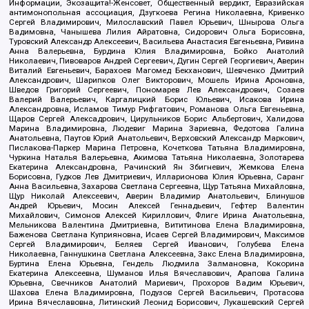
Информации, Экозащита!-Женсовет, Общественный вердикт, Евразийская
антимонопольная ассоциация, Дзугкоева Регина Николаевна, Кривенко
Сергей Владимирович, Милославский Павел Юрьевич, Шнырова Ольга
Вадимовна, Чанышева Лилия Айратовна, Сидорович Ольга Борисовна,
Туровский Александр Алексеевич, Васильева Анастасия Евгеньевна, Ривина
Анна Валерьевна, Бурдина Юлия Владимировна, Бойко Анатолий
Николаевич, Пивоваров Андрей Сергеевич, Дугин Сергей Георгиевич, Аверин
Виталий Евгеньевич, Барахоев Магомед Бекханович, Шевченко Дмитрий
Александрович, Шарипков Олег Викторович, Мошель Ирина Ароновна,
Шведов Григорий Сергеевич, Пономарев Лев Александрович, Созаев
Валерий Валерьевич, Каргалицкий Борис Юльевич, Исакова Ирина
Александровна, Исламов Тимур Рифгатович, Романова Ольга Евгеньевна,
Щаров Сергей Алексадрович, Цирульников Борис Альбертович, Халидова
Марина Владимировна, Людевиг Марина Зариевна, Федотова Галина
Анатольевна, Паутов Юрий Анатольевич, Верховский Александр Маркович,
Пислакова-Паркер Марина Петровна, Кочеткова Татьяна Владимировна,
Чуркина Наталья Валерьевна, Акимова Татьяна Николаевна, Золотарева
Екатерина Александровна, Рачинский Ян Збигневич, Жемкова Елена
Борисовна, Гудков Лев Дмитриевич, Илларионова Юлия Юрьевна, Саранг
Анна Васильевна, Захарова Светлана Сергеевна, Щур Татьяна Михайловна,
Щур Николай Алексеевич, Аверин Владимир Анатольевич, Блинушов
Андрей Юрьевич, Мосин Алексей Геннадьевич, Гефтер Валентин
Михайлович, Симонов Алексей Кириллович, Флиге Ирина Анатольевна,
Мельникова Валентина Дмитриевна, Вититинова Елена Владимировна,
Баженова Светлана Куприяновна, Исаев Сергей Владимирович, Максимов
Сергей Владимирович, Беляев Сергей Иванович, Голубева Елена
Николаевна, Ганнушкина Светлана Алексеевна, Закс Елена Владимировна,
Буртина Елена Юрьевна, Гендель Людмила Залмановна, Кокорина
Екатерина Алексеевна, Шуманов Илья Вячеславович, Арапова Галина
Юрьевна, Свечников Анатолий Мариевич, Прохоров Вадим Юрьевич,
Шахова Елена Владимировна, Подузов Сергей Васильевич, Протасова
Ирина Вячеславовна, Литинский Леонид Борисович, Лукашевский Сергей