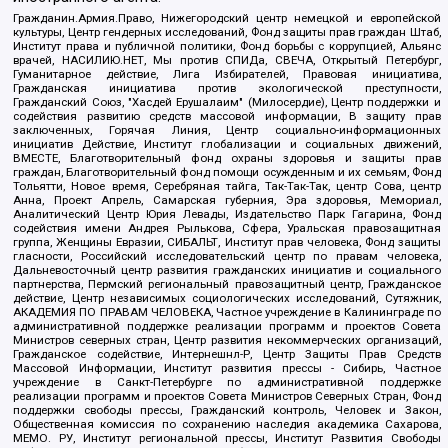
Гражданин.Армия.Право, Нижегородский центр немецкой и европейской
культуры, Центр гендерных исследований, Фонд защиты прав граждан Штаб,
Институт права и публичной политики, Фонд борьбы с коррупцией, Альянс
врачей, НАСИЛИЮ.НЕТ, Мы против СПИДа, СВЕЧА, Открытый Петербург,
Гуманитарное действие, Лига Избирателей, Правовая инициатива,
Гражданская инициатива против экологической преступности,
Гражданский Союз, "Хасдей Ерушалаим" (Милосердие), Центр поддержки и
содействия развитию средств массовой информации, В защиту прав
заключенных, Горячая Линия, Центр социально-информационных
инициатив Действие, Институт глобализации и социальных движений,
ВМЕСТЕ, Благотворительный фонд охраны здоровья и защиты прав
граждан, Благотворительный фонд помощи осужденным и их семьям, Фонд
Тольятти, Новое время, Серебряная тайга, Так-Так-Так, центр Сова, центр
Анна, Проект Апрель, Самарская губерния, Эра здоровья, Мемориал,
Аналитический Центр Юрия Левады, Издательство Парк Гагарина, Фонд
содействия имени Андрея Рылькова, Сфера, Уральская правозащитная
группа, Женщины Евразии, СИБАЛЬТ, Институт прав человека, Фонд защиты
гласности, Российский исследовательский центр по правам человека,
Дальневосточный центр развития гражданских инициатив и социального
партнерства, Пермский региональный правозащитный центр, Гражданское
действие, Центр независимых социологических исследований, Сутяжник,
АКАДЕМИЯ ПО ПРАВАМ ЧЕЛОВЕКА, Частное учреждение в Калининграде по
административной поддержке реализации программ и проектов Совета
Министров северных стран, Центр развития некоммерческих организаций,
Гражданское содействие, Интернешнл-Р, Центр Защиты Прав Средств
Массовой Информации, Институт развития прессы - Сибирь, Частное
учреждение в Санкт-Петербурге по административной поддержке
реализации программ и проектов Совета Министров Северных Стран, Фонд
поддержки свободы прессы, Гражданский контроль, Человек и Закон,
Общественная комиссия по сохранению наследия академика Сахарова,
МЕМО. РУ, Институт региональной прессы, Институт Развития Свободы