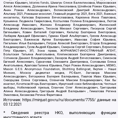
Степан Юрьевич, Istories fonds, Шмагун Олеся Валентиновна, Мароховская
Алеся Алексеевна, Долинина Ирина Николаевна, Шлейнов Роман Юрьевич,
Анин Роман Александрович, Великовский Дмитрий Александрович,
Альтаир 2021, Ромашки монолит, Главный редактор 2021, Вега 2021, Важные
иноагенты, Каткова Вероника Вячеславовна, Карезина Инна Павловна,
Кузьмина Людмила Гавриловна, Костылева Полина Владимировна, Лютов
Александр Иванович, Жилкин Владимир Владимирович, Жилинский
Владимир Александрович, Тихонов Михаил Сергеевич, Пискунов Сергей
Евгеньевич, Ковин Виталий Сергеевич, Кильтау Екатерина Викторовна,
Любарев Аркадий Ефимович, Гурман Юрий Альбертович, Грезев Александр
Викторович, Важенков Артем Валерьевич, Иванова София Юрьевна,
Пигалкин Илья Валерьевич, Петров Алексей Викторович, Егоров Владимир
Владимирович, Гусев Андрей Юрьевич, Смирнов Сергей Сергеевич, Верзилов
Петр Юрьевич, ЗП, Зона права, ЖУРНАЛИСТ-ИНОСТРАННЫЙ АГЕНТ,
Вольтская Татьяна Анатольевна, Клепиковская Екатерина Дмитриевна,
Сотников Даниил Владимирович, Захаров Андрей Вячеславович, Симонов
Евгений Алексеевич, Сурначева Елизавета Дмитриевна, Соловьева Елена
Анатольевна, Арапова Галина Юрьевна, Перл Роман Александрович, МЕМО,
Mason G.E.S. Anonymous Foundation, Stichting Bellingcat, Якутия – Наше
Мнение, Москоу диджитал медиа, РС-Балт, Заговора Максим
Александрович, Ветошкина Валерия Валерьевна, Павлов Иван Юрьевич,
Скворцова Елена Сергеевна, Оленичев Максим Владимирович, Как бы
инагент, Кочетков Игорь Викторович, Иркутский союз библиофилов, Честные
выборы, Нобелевский призыв, Еланчик Олег Александрович, Григорьева
Алина Александровна, Григорьев Андрей Валерьевич , Гималова Регина
Эмилевна, Хисамова Регина Фаритовна
Источник:
https://minjust.gov.ru/ru/documents/7755/
данные на
03.12.2021
* Сведения реестра НКО, выполняющих функции
иностранного агента: