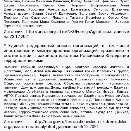
Маркович, Бахмин Вячеслав Иванович, Шабад Анатолий Ефимович, Сухих
Дарья Николаевна, Орлов Олег Петрович, Добровольская Анна
Дмитриевна, Королева Александра Евгеньевна, Смирнов Владимир
Александрович, Вицин Сергей Ефимович, Золотухин Борис Андреевич,
Левинсон Лев Семенович, Локшина Татьяна Иосифовна, Орлов Олег
Петрович, Полякова Мара Федоровна, Резник Генри Маркович, Захаров
Герман Константинович
Источник:
http://unro.minjust.ru/NKOForeignAgent.aspx
данные
на
23.12.2021
* Единый федеральный список организаций, в том числе
иностранных и международных организаций, признанных в
соответствии с законодательством Российской Федерации
террористическими:
Высший военный Маджлисуль Шура, Конгресс народов Ичкерии и
Дагестана, База, Асбат аль-Ансар, Священная война, Исламская группа,
Братья-мусульмане, Партия исламского освобождения, Лашкар-И-Тайба,
Исламская группа, Движение Талибан, Исламская партия Туркестана,
Общество социальных реформ, Общество возрождения исламского
наследия, Дом двух святых, Джунд аш-Шам, Исламский джихад – Джамаат
моджахедов, Аль-Каида в странах исламского Магриба, Имарат Кавказ,
АБТО, Правый сектор, Исламское государство, Джабха аль-Нусра ли-Ахль
аш-Шам, Народное ополчение имени К. Минина и Д. Пожарского, Аджр от
Аллаха Субхану уа Тагьаля SHAM, АУМ Синрике, Муджахеды джамаата Ат-
Тавхида Валь-Джихад, Чистопольский Джамаат, Рохнамо ба суи давлати
исломи, Террористическое сообщество Сеть, Катиба Таухид валь-Джихад,
Хайят Тахрир аш-Шам, Ахлю Сунна Валь Джамаа
Источник:
http://nac.gov.ru/terroristicheskie-i-ekstremistskie-
organizacii-i-materialy.html
данные на
06.12.2021