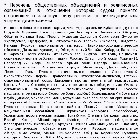
* Перечень общественных объединений и религиозных
организаций в отношении которых судом принято
вступившее в законную силу решение о ликвидации или
запрете деятельности:
Национал-большевистская партия, ВЕК РА, Рада земли Кубанской Духовно
Родовой Державы Русь, организация Асгардская Славянская Община,
Община Капища Веды Перуна, Мужская Духовная Семинария Духовное
Учреждение, Нурджулар, К Богодержавию, Таблиги Джамаат, Свидетели
Иеговы, Русское национальное единство, Национал-социалистическое
общество, Джамаат мувахидов, Объединенный Вилайат Кабарды, Балкарии
и Карачая, Союз славян, Ат-Такфир Валь-Хиджра, Пит Буль, Национал-
социалистическая рабочая партия России, Славянский союз, Формат-18,
Благородный Орден Дьявола, Армия воли народа, Национальная
Социалистическая Инициатива города Череповца, Духовно-Родовая
Держава Русь, Русское национальное единство, Древнерусской
Инглистической церкви Православных Староверов-Инглингов, Русский
общенациональный союз, Движение против нелегальной иммиграции,
Кровь и Честь, О свободе совести и о религиозных объединениях, Омская
организация общественного политического движения Русское
национальное единство, Северное Братство, Клуб Болельщиков Футбольного
Клуба Динамо, Файзрахманисты, Мусульманская религиозная организация
п. Боровский Тюменского района Тюменской области, Община Коренного
Русского народа Щелковского района, Правый сектор, Украинская
национальная ассамблея – Украинская народная самооборона,
Украинская повстанческая армия, Тризуб им. Степана Бандеры, Братство,
Белый Крест, Misanthropic division, Религиозное объединение
последователей инглиизма, Народная Социальная Инициатива, TulaSkins,
Этнополитическое объединение Русские, Русское национальное
объединение Атака, Мечеть Мирмамеда, Община Коренного Русского
народа г. Астрахани, ВОЛЯ, Меджлис крымскотатарского народа, Рубеж