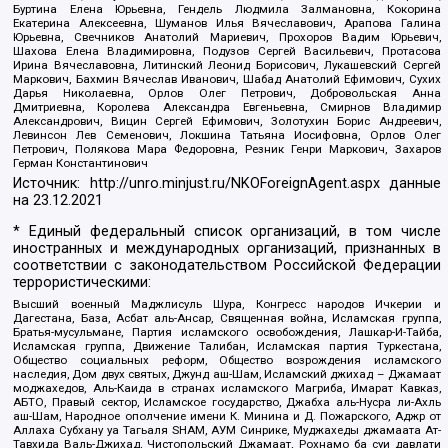
Буртина Елена Юрьевна, Гендель Людмила Залмановна, Кокорина
Екатерина Алексеевна, Шуманов Илья Вячеславович, Арапова Галина
Юрьевна, Свечников Анатолий Мариевич, Прохоров Вадим Юрьевич,
Шахова Елена Владимировна, Подузов Сергей Васильевич, Протасова
Ирина Вячеславовна, Литинский Леонид Борисович, Лукашевский Сергей
Маркович, Бахмин Вячеслав Иванович, Шабад Анатолий Ефимович, Сухих
Дарья Николаевна, Орлов Олег Петрович, Добровольская Анна
Дмитриевна, Королева Александра Евгеньевна, Смирнов Владимир
Александрович, Вицин Сергей Ефимович, Золотухин Борис Андреевич,
Левинсон Лев Семенович, Локшина Татьяна Иосифовна, Орлов Олег
Петрович, Полякова Мара Федоровна, Резник Генри Маркович, Захаров
Герман Константинович
Источник:
http://unro.minjust.ru/NKOForeignAgent.aspx
данные
на
23.12.2021
* Единый федеральный список организаций, в том числе
иностранных и международных организаций, признанных в
соответствии с законодательством Российской Федерации
террористическими:
Высший военный Маджлисуль Шура, Конгресс народов Ичкерии и
Дагестана, База, Асбат аль-Ансар, Священная война, Исламская группа,
Братья-мусульмане, Партия исламского освобождения, Лашкар-И-Тайба,
Исламская группа, Движение Талибан, Исламская партия Туркестана,
Общество социальных реформ, Общество возрождения исламского
наследия, Дом двух святых, Джунд аш-Шам, Исламский джихад – Джамаат
моджахедов, Аль-Каида в странах исламского Магриба, Имарат Кавказ,
АБТО, Правый сектор, Исламское государство, Джабха аль-Нусра ли-Ахль
аш-Шам, Народное ополчение имени К. Минина и Д. Пожарского, Аджр от
Аллаха Субхану уа Тагьаля SHAM, АУМ Синрике, Муджахеды джамаата Ат-
Тавхида Валь-Джихад, Чистопольский Джамаат, Рохнамо ба суи давлати