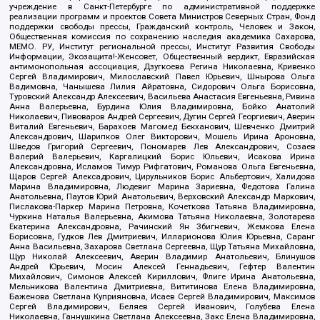
учреждение в Санкт-Петербурге по административной поддержке
реализации программ и проектов Совета Министров Северных Стран, Фонд
поддержки свободы прессы, Гражданский контроль, Человек и Закон,
Общественная комиссия по сохранению наследия академика Сахарова,
МЕМО. РУ, Институт региональной прессы, Институт Развития Свободы
Информации, Экозащита!-Женсовет, Общественный вердикт, Евразийская
антимонопольная ассоциация, Дзугкоева Регина Николаевна, Кривенко
Сергей Владимирович, Милославский Павел Юрьевич, Шнырова Ольга
Вадимовна, Чанышева Лилия Айратовна, Сидорович Ольга Борисовна,
Туровский Александр Алексеевич, Васильева Анастасия Евгеньевна, Ривина
Анна Валерьевна, Бурдина Юлия Владимировна, Бойко Анатолий
Николаевич, Пивоваров Андрей Сергеевич, Дугин Сергей Георгиевич, Аверин
Виталий Евгеньевич, Барахоев Магомед Бекханович, Шевченко Дмитрий
Александрович, Шарипков Олег Викторович, Мошель Ирина Ароновна,
Шведов Григорий Сергеевич, Пономарев Лев Александрович, Созаев
Валерий Валерьевич, Каргалицкий Борис Юльевич, Исакова Ирина
Александровна, Исламов Тимур Рифгатович, Романова Ольга Евгеньевна,
Щаров Сергей Алексадрович, Цирульников Борис Альбертович, Халидова
Марина Владимировна, Людевиг Марина Зариевна, Федотова Галина
Анатольевна, Паутов Юрий Анатольевич, Верховский Александр Маркович,
Пислакова-Паркер Марина Петровна, Кочеткова Татьяна Владимировна,
Чуркина Наталья Валерьевна, Акимова Татьяна Николаевна, Золотарева
Екатерина Александровна, Рачинский Ян Збигневич, Жемкова Елена
Борисовна, Гудков Лев Дмитриевич, Илларионова Юлия Юрьевна, Саранг
Анна Васильевна, Захарова Светлана Сергеевна, Щур Татьяна Михайловна,
Щур Николай Алексеевич, Аверин Владимир Анатольевич, Блинушов
Андрей Юрьевич, Мосин Алексей Геннадьевич, Гефтер Валентин
Михайлович, Симонов Алексей Кириллович, Флиге Ирина Анатольевна,
Мельникова Валентина Дмитриевна, Вититинова Елена Владимировна,
Баженова Светлана Куприяновна, Исаев Сергей Владимирович, Максимов
Сергей Владимирович, Беляев Сергей Иванович, Голубева Елена
Николаевна, Ганнушкина Светлана Алексеевна, Закс Елена Владимировна,