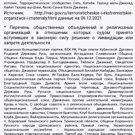
исломи, Террористическое сообщество Сеть, Катиба Таухид валь-Джихад,
Хайят Тахрир аш-Шам, Ахлю Сунна Валь Джамаа
Источник:
http://nac.gov.ru/terroristicheskie-i-ekstremistskie-
organizacii-i-materialy.html
данные на
06.12.2021
* Перечень общественных объединений и религиозных
организаций в отношении которых судом принято
вступившее в законную силу решение о ликвидации или
запрете деятельности:
Национал-большевистская партия, ВЕК РА, Рада земли Кубанской Духовно
Родовой Державы Русь, организация Асгардская Славянская Община,
Община Капища Веды Перуна, Мужская Духовная Семинария Духовное
Учреждение, Нурджулар, К Богодержавию, Таблиги Джамаат, Свидетели
Иеговы, Русское национальное единство, Национал-социалистическое
общество, Джамаат мувахидов, Объединенный Вилайат Кабарды, Балкарии
и Карачая, Союз славян, Ат-Такфир Валь-Хиджра, Пит Буль, Национал-
социалистическая рабочая партия России, Славянский союз, Формат-18,
Благородный Орден Дьявола, Армия воли народа, Национальная
Социалистическая Инициатива города Череповца, Духовно-Родовая
Держава Русь, Русское национальное единство, Древнерусской
Инглистической церкви Православных Староверов-Инглингов, Русский
общенациональный союз, Движение против нелегальной иммиграции,
Кровь и Честь, О свободе совести и о религиозных объединениях, Омская
организация общественного политического движения Русское
национальное единство, Северное Братство, Клуб Болельщиков Футбольного
Клуба Динамо, Файзрахманисты, Мусульманская религиозная организация
п. Боровский Тюменского района Тюменской области, Община Коренного
Русского народа Щелковского района, Правый сектор, Украинская
национальная ассамблея – Украинская народная самооборона,
Украинская повстанческая армия, Тризуб им. Степана Бандеры, Братство,