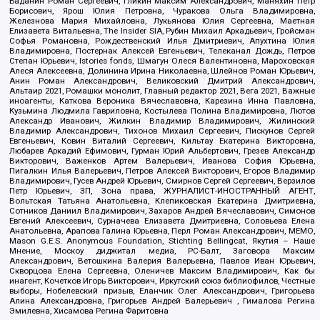
Баданин Роман Сергеевич, Гликин Максим Александрович, Маняхин Петр
Борисович, Ярош Юлия Петровна, Чуракова Ольга Владимировна,
Железнова Мария Михайловна, Лукьянова Юлия Сергеевна, Маетная
Елизавета Витальевна, The Insider SIA, Рубин Михаил Аркадьевич, Гройсман
Софья Романовна, Рождественский Илья Дмитриевич, Апухтина Юлия
Владимировна, Постернак Алексей Евгеньевич, Телеканал Дождь, Петров
Степан Юрьевич, Istories fonds, Шмагун Олеся Валентиновна, Мароховская
Алеся Алексеевна, Долинина Ирина Николаевна, Шлейнов Роман Юрьевич,
Анин Роман Александрович, Великовский Дмитрий Александрович,
Альтаир 2021, Ромашки монолит, Главный редактор 2021, Вега 2021, Важные
иноагенты, Каткова Вероника Вячеславовна, Карезина Инна Павловна,
Кузьмина Людмила Гавриловна, Костылева Полина Владимировна, Лютов
Александр Иванович, Жилкин Владимир Владимирович, Жилинский
Владимир Александрович, Тихонов Михаил Сергеевич, Пискунов Сергей
Евгеньевич, Ковин Виталий Сергеевич, Кильтау Екатерина Викторовна,
Любарев Аркадий Ефимович, Гурман Юрий Альбертович, Грезев Александр
Викторович, Важенков Артем Валерьевич, Иванова София Юрьевна,
Пигалкин Илья Валерьевич, Петров Алексей Викторович, Егоров Владимир
Владимирович, Гусев Андрей Юрьевич, Смирнов Сергей Сергеевич, Верзилов
Петр Юрьевич, ЗП, Зона права, ЖУРНАЛИСТ-ИНОСТРАННЫЙ АГЕНТ,
Вольтская Татьяна Анатольевна, Клепиковская Екатерина Дмитриевна,
Сотников Даниил Владимирович, Захаров Андрей Вячеславович, Симонов
Евгений Алексеевич, Сурначева Елизавета Дмитриевна, Соловьева Елена
Анатольевна, Арапова Галина Юрьевна, Перл Роман Александрович, МЕМО,
Mason G.E.S. Anonymous Foundation, Stichting Bellingcat, Якутия – Наше
Мнение, Москоу диджитал медиа, РС-Балт, Заговора Максим
Александрович, Ветошкина Валерия Валерьевна, Павлов Иван Юрьевич,
Скворцова Елена Сергеевна, Оленичев Максим Владимирович, Как бы
инагент, Кочетков Игорь Викторович, Иркутский союз библиофилов, Честные
выборы, Нобелевский призыв, Еланчик Олег Александрович, Григорьева
Алина Александровна, Григорьев Андрей Валерьевич , Гималова Регина
Эмилевна, Хисамова Регина Фаритовна