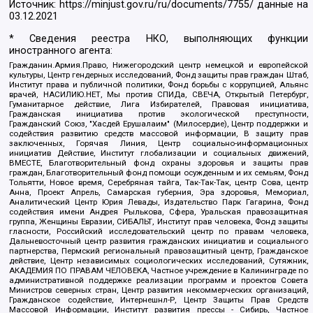
Источник:
https://minjust.gov.ru/ru/documents/7755/
данные на
03.12.2021
* Сведения реестра НКО, выполняющих функции
иностранного агента:
Гражданин.Армия.Право, Нижегородский центр немецкой и европейской
культуры, Центр гендерных исследований, Фонд защиты прав граждан Штаб,
Институт права и публичной политики, Фонд борьбы с коррупцией, Альянс
врачей, НАСИЛИЮ.НЕТ, Мы против СПИДа, СВЕЧА, Открытый Петербург,
Гуманитарное действие, Лига Избирателей, Правовая инициатива,
Гражданская инициатива против экологической преступности,
Гражданский Союз, "Хасдей Ерушалаим" (Милосердие), Центр поддержки и
содействия развитию средств массовой информации, В защиту прав
заключенных, Горячая Линия, Центр социально-информационных
инициатив Действие, Институт глобализации и социальных движений,
ВМЕСТЕ, Благотворительный фонд охраны здоровья и защиты прав
граждан, Благотворительный фонд помощи осужденным и их семьям, Фонд
Тольятти, Новое время, Серебряная тайга, Так-Так-Так, центр Сова, центр
Анна, Проект Апрель, Самарская губерния, Эра здоровья, Мемориал,
Аналитический Центр Юрия Левады, Издательство Парк Гагарина, Фонд
содействия имени Андрея Рылькова, Сфера, Уральская правозащитная
группа, Женщины Евразии, СИБАЛЬТ, Институт прав человека, Фонд защиты
гласности, Российский исследовательский центр по правам человека,
Дальневосточный центр развития гражданских инициатив и социального
партнерства, Пермский региональный правозащитный центр, Гражданское
действие, Центр независимых социологических исследований, Сутяжник,
АКАДЕМИЯ ПО ПРАВАМ ЧЕЛОВЕКА, Частное учреждение в Калининграде по
административной поддержке реализации программ и проектов Совета
Министров северных стран, Центр развития некоммерческих организаций,
Гражданское содействие, Интернешнл-Р, Центр Защиты Прав Средств
Массовой Информации, Институт развития прессы - Сибирь, Частное