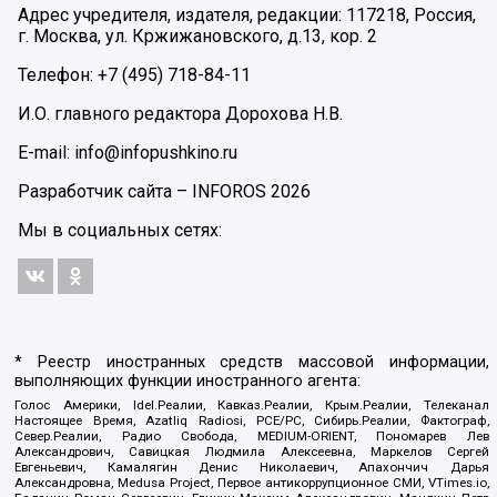
Адрес учредителя, издателя, редакции: 117218, Россия,
г. Москва, ул. Кржижановского, д.13, кор. 2
Телефон: +7 (495) 718-84-11
И.О. главного редактора Дорохова Н.В.
E-mail: info@infopushkino.ru
Разработчик сайта –
INFOROS
2026
Мы в социальных сетях:
* Реестр иностранных средств массовой информации,
выполняющих функции иностранного агента:
Голос Америки, Idel.Реалии, Кавказ.Реалии, Крым.Реалии, Телеканал
Настоящее Время, Azatliq Radiosi, PCE/PC, Сибирь.Реалии, Фактограф,
Север.Реалии, Радио Свобода, MEDIUM-ORIENT, Пономарев Лев
Александрович, Савицкая Людмила Алексеевна, Маркелов Сергей
Евгеньевич, Камалягин Денис Николаевич, Апахончич Дарья
Александровна, Medusa Project, Первое антикоррупционное СМИ, VTimes.io,