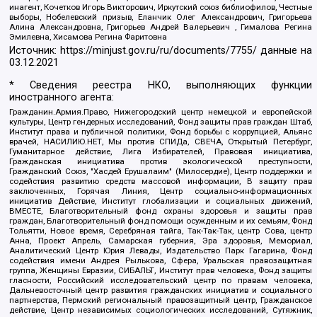
инагент, Кочетков Игорь Викторович, Иркутский союз библиофилов, Честные
выборы, Нобелевский призыв, Еланчик Олег Александрович, Григорьева
Алина Александровна, Григорьев Андрей Валерьевич , Гималова Регина
Эмилевна, Хисамова Регина Фаритовна
Источник:
https://minjust.gov.ru/ru/documents/7755/
данные на
03.12.2021
* Сведения реестра НКО, выполняющих функции
иностранного агента:
Гражданин.Армия.Право, Нижегородский центр немецкой и европейской
культуры, Центр гендерных исследований, Фонд защиты прав граждан Штаб,
Институт права и публичной политики, Фонд борьбы с коррупцией, Альянс
врачей, НАСИЛИЮ.НЕТ, Мы против СПИДа, СВЕЧА, Открытый Петербург,
Гуманитарное действие, Лига Избирателей, Правовая инициатива,
Гражданская инициатива против экологической преступности,
Гражданский Союз, "Хасдей Ерушалаим" (Милосердие), Центр поддержки и
содействия развитию средств массовой информации, В защиту прав
заключенных, Горячая Линия, Центр социально-информационных
инициатив Действие, Институт глобализации и социальных движений,
ВМЕСТЕ, Благотворительный фонд охраны здоровья и защиты прав
граждан, Благотворительный фонд помощи осужденным и их семьям, Фонд
Тольятти, Новое время, Серебряная тайга, Так-Так-Так, центр Сова, центр
Анна, Проект Апрель, Самарская губерния, Эра здоровья, Мемориал,
Аналитический Центр Юрия Левады, Издательство Парк Гагарина, Фонд
содействия имени Андрея Рылькова, Сфера, Уральская правозащитная
группа, Женщины Евразии, СИБАЛЬТ, Институт прав человека, Фонд защиты
гласности, Российский исследовательский центр по правам человека,
Дальневосточный центр развития гражданских инициатив и социального
партнерства, Пермский региональный правозащитный центр, Гражданское
действие, Центр независимых социологических исследований, Сутяжник,