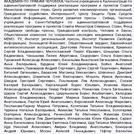
АКАДЕМИЯ ПО ПРАВАМ ЧЕЛОВЕКА, Частное учреждение в Калининграде по
административной поддержке реализации программ и проектов Совета
Министров северных стран, Центр развития некоммерческих организаций,
Гражданское содействие, Интернешнл-Р, Центр Защиты Прав Средств
Массовой Информации, Институт развития прессы - Сибирь, Частное
учреждение в Санкт-Петербурге по административной поддержке
реализации программ и проектов Совета Министров Северных Стран, Фонд
поддержки свободы прессы, Гражданский контроль, Человек и Закон,
Общественная комиссия по сохранению наследия академика Сахарова,
МЕМО. РУ, Институт региональной прессы, Институт Развития Свободы
Информации, Экозащита!-Женсовет, Общественный вердикт, Евразийская
антимонопольная ассоциация, Дзугкоева Регина Николаевна, Кривенко
Сергей Владимирович, Милославский Павел Юрьевич, Шнырова Ольга
Вадимовна, Чанышева Лилия Айратовна, Сидорович Ольга Борисовна,
Туровский Александр Алексеевич, Васильева Анастасия Евгеньевна, Ривина
Анна Валерьевна, Бурдина Юлия Владимировна, Бойко Анатолий
Николаевич, Пивоваров Андрей Сергеевич, Дугин Сергей Георгиевич, Аверин
Виталий Евгеньевич, Барахоев Магомед Бекханович, Шевченко Дмитрий
Александрович, Шарипков Олег Викторович, Мошель Ирина Ароновна,
Шведов Григорий Сергеевич, Пономарев Лев Александрович, Созаев
Валерий Валерьевич, Каргалицкий Борис Юльевич, Исакова Ирина
Александровна, Исламов Тимур Рифгатович, Романова Ольга Евгеньевна,
Щаров Сергей Алексадрович, Цирульников Борис Альбертович, Халидова
Марина Владимировна, Людевиг Марина Зариевна, Федотова Галина
Анатольевна, Паутов Юрий Анатольевич, Верховский Александр Маркович,
Пислакова-Паркер Марина Петровна, Кочеткова Татьяна Владимировна,
Чуркина Наталья Валерьевна, Акимова Татьяна Николаевна, Золотарева
Екатерина Александровна, Рачинский Ян Збигневич, Жемкова Елена
Борисовна, Гудков Лев Дмитриевич, Илларионова Юлия Юрьевна, Саранг
Анна Васильевна, Захарова Светлана Сергеевна, Щур Татьяна Михайловна,
Щур Николай Алексеевич, Аверин Владимир Анатольевич, Блинушов
Андрей Юрьевич, Мосин Алексей Геннадьевич, Гефтер Валентин