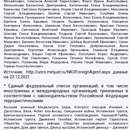
Михайлович, Симонов Алексей Кириллович, Флиге Ирина Анатольевна,
Мельникова Валентина Дмитриевна, Вититинова Елена Владимировна,
Баженова Светлана Куприяновна, Исаев Сергей Владимирович, Максимов
Сергей Владимирович, Беляев Сергей Иванович, Голубева Елена
Николаевна, Ганнушкина Светлана Алексеевна, Закс Елена Владимировна,
Буртина Елена Юрьевна, Гендель Людмила Залмановна, Кокорина
Екатерина Алексеевна, Шуманов Илья Вячеславович, Арапова Галина
Юрьевна, Свечников Анатолий Мариевич, Прохоров Вадим Юрьевич,
Шахова Елена Владимировна, Подузов Сергей Васильевич, Протасова
Ирина Вячеславовна, Литинский Леонид Борисович, Лукашевский Сергей
Маркович, Бахмин Вячеслав Иванович, Шабад Анатолий Ефимович, Сухих
Дарья Николаевна, Орлов Олег Петрович, Добровольская Анна
Дмитриевна, Королева Александра Евгеньевна, Смирнов Владимир
Александрович, Вицин Сергей Ефимович, Золотухин Борис Андреевич,
Левинсон Лев Семенович, Локшина Татьяна Иосифовна, Орлов Олег
Петрович, Полякова Мара Федоровна, Резник Генри Маркович, Захаров
Герман Константинович
Источник:
http://unro.minjust.ru/NKOForeignAgent.aspx
данные
на
23.12.2021
* Единый федеральный список организаций, в том числе
иностранных и международных организаций, признанных в
соответствии с законодательством Российской Федерации
террористическими:
Высший военный Маджлисуль Шура, Конгресс народов Ичкерии и
Дагестана, База, Асбат аль-Ансар, Священная война, Исламская группа,
Братья-мусульмане, Партия исламского освобождения, Лашкар-И-Тайба,
Исламская группа, Движение Талибан, Исламская партия Туркестана,
Общество социальных реформ, Общество возрождения исламского
наследия, Дом двух святых, Джунд аш-Шам, Исламский джихад – Джамаат