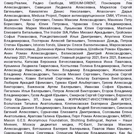
Север.Реалии, Радио Свобода, MEDIUM-ORIENT, Пономарев Лев
Александрович, Савицкая Людмила Алексеевна, Маркелов Сергей
Евгеньевич, Камалягин Денис Николаевич, Апахончич Дарья
Александровна, Medusa Project, Первое антикоррупционное СМИ, VTimes.io,
Баданин Роман Сергеевич, Гликин Максим Александрович, Маняхин Петр
Борисович, Ярош Юлия Петровна, Чуракова Ольга Владимировна,
Железнова Мария Михайловна, Лукьянова Юлия Сергеевна, Маетная
Елизавета Витальевна, The Insider SIA, Рубин Михаил Аркадьевич, Гройсман
Софья Романовна, Рождественский Илья Дмитриевич, Апухтина Юлия
Владимировна, Постернак Алексей Евгеньевич, Телеканал Дождь, Петров
Степан Юрьевич, Istories fonds, Шмагун Олеся Валентиновна, Мароховская
Алеся Алексеевна, Долинина Ирина Николаевна, Шлейнов Роман Юрьевич,
Анин Роман Александрович, Великовский Дмитрий Александрович,
Альтаир 2021, Ромашки монолит, Главный редактор 2021, Вега 2021, Важные
иноагенты, Каткова Вероника Вячеславовна, Карезина Инна Павловна,
Кузьмина Людмила Гавриловна, Костылева Полина Владимировна, Лютов
Александр Иванович, Жилкин Владимир Владимирович, Жилинский
Владимир Александрович, Тихонов Михаил Сергеевич, Пискунов Сергей
Евгеньевич, Ковин Виталий Сергеевич, Кильтау Екатерина Викторовна,
Любарев Аркадий Ефимович, Гурман Юрий Альбертович, Грезев Александр
Викторович, Важенков Артем Валерьевич, Иванова София Юрьевна,
Пигалкин Илья Валерьевич, Петров Алексей Викторович, Егоров Владимир
Владимирович, Гусев Андрей Юрьевич, Смирнов Сергей Сергеевич, Верзилов
Петр Юрьевич, ЗП, Зона права, ЖУРНАЛИСТ-ИНОСТРАННЫЙ АГЕНТ,
Вольтская Татьяна Анатольевна, Клепиковская Екатерина Дмитриевна,
Сотников Даниил Владимирович, Захаров Андрей Вячеславович, Симонов
Евгений Алексеевич, Сурначева Елизавета Дмитриевна, Соловьева Елена
Анатольевна, Арапова Галина Юрьевна, Перл Роман Александрович, МЕМО,
Mason G.E.S. Anonymous Foundation, Stichting Bellingcat, Якутия – Наше
Мнение, Москоу диджитал медиа, РС-Балт, Заговора Максим
Александрович, Ветошкина Валерия Валерьевна, Павлов Иван Юрьевич,
Скворцова Елена Сергеевна, Оленичев Максим Владимирович, Как бы