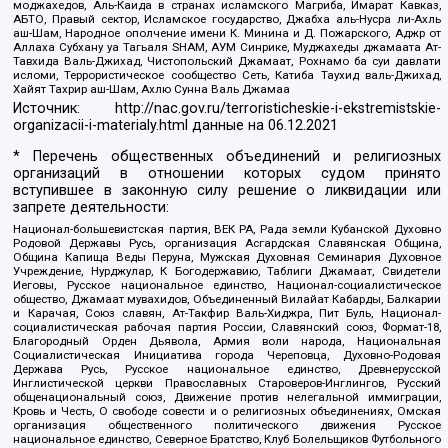
моджахедов, Аль-Каида в странах исламского Магриба, Имарат Кавказ,
АБТО, Правый сектор, Исламское государство, Джабха аль-Нусра ли-Ахль
аш-Шам, Народное ополчение имени К. Минина и Д. Пожарского, Аджр от
Аллаха Субхану уа Тагьаля SHAM, АУМ Синрике, Муджахеды джамаата Ат-
Тавхида Валь-Джихад, Чистопольский Джамаат, Рохнамо ба суи давлати
исломи, Террористическое сообщество Сеть, Катиба Таухид валь-Джихад,
Хайят Тахрир аш-Шам, Ахлю Сунна Валь Джамаа
Источник:
http://nac.gov.ru/terroristicheskie-i-ekstremistskie-
organizacii-i-materialy.html
данные на
06.12.2021
* Перечень общественных объединений и религиозных
организаций в отношении которых судом принято
вступившее в законную силу решение о ликвидации или
запрете деятельности:
Национал-большевистская партия, ВЕК РА, Рада земли Кубанской Духовно
Родовой Державы Русь, организация Асгардская Славянская Община,
Община Капища Веды Перуна, Мужская Духовная Семинария Духовное
Учреждение, Нурджулар, К Богодержавию, Таблиги Джамаат, Свидетели
Иеговы, Русское национальное единство, Национал-социалистическое
общество, Джамаат мувахидов, Объединенный Вилайат Кабарды, Балкарии
и Карачая, Союз славян, Ат-Такфир Валь-Хиджра, Пит Буль, Национал-
социалистическая рабочая партия России, Славянский союз, Формат-18,
Благородный Орден Дьявола, Армия воли народа, Национальная
Социалистическая Инициатива города Череповца, Духовно-Родовая
Держава Русь, Русское национальное единство, Древнерусской
Инглистической церкви Православных Староверов-Инглингов, Русский
общенациональный союз, Движение против нелегальной иммиграции,
Кровь и Честь, О свободе совести и о религиозных объединениях, Омская
организация общественного политического движения Русское
национальное единство, Северное Братство, Клуб Болельщиков Футбольного